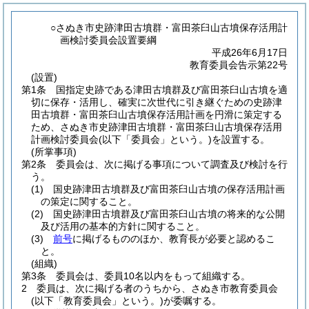
○さぬき市史跡津田古墳群・富田茶臼山古墳保存活用計
画検討委員会設置要綱
平成26年6月17日
教育委員会告示第22号
(設置)
第1条
国指定史跡である津田古墳群及び富田茶臼山古墳を適
切に保存・活用し、確実に次世代に引き継ぐための史跡津
田古墳群・富田茶臼山古墳保存活用計画を円滑に策定する
ため、さぬき市史跡津田古墳群・富田茶臼山古墳保存活用
計画検討委員会
(以下「委員会」という。)
を設置する。
(所掌事項)
第2条
委員会は、次に掲げる事項について調査及び検討を行
う。
(1)
国史跡津田古墳群及び富田茶臼山古墳の保存活用計画
の策定に関すること。
(2)
国史跡津田古墳群及び富田茶臼山古墳の将来的な公開
及び活用の基本的方針に関すること。
(3)
前号
に掲げるもののほか、教育長が必要と認めるこ
と。
(組織)
第3条
委員会は、委員10名以内をもって組織する。
2
委員は、次に掲げる者のうちから、さぬき市教育委員会
(以下「教育委員会」という。)
が委嘱する。