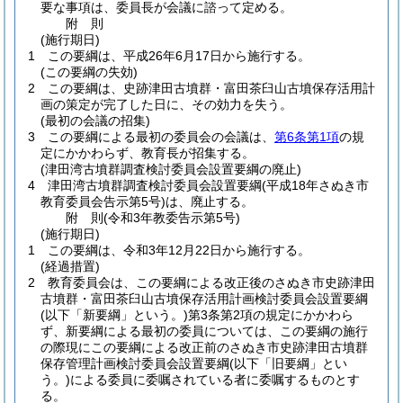
要な事項は、委員長が会議に諮って定める。
附
則
(施行期日)
1
この要綱は、平成26年6月17日から施行する。
(この要綱の失効)
2
この要綱は、史跡津田古墳群・富田茶臼山古墳保存活用計
画の策定が完了した日に、その効力を失う。
(最初の会議の招集)
3
この要綱による最初の委員会の会議は、
第6条第1項
の規
定にかかわらず、教育長が招集する。
(津田湾古墳群調査検討委員会設置要綱の廃止)
4
津田湾古墳群調査検討委員会設置要綱
(平成18年さぬき市
教育委員会告示第5号)
は、廃止する。
附
則
(令和3年
教委告示第5号)
(施行期日)
1
この要綱は、令和3年12月22日から施行する。
(経過措置)
2
教育委員会は、この要綱による改正後のさぬき市史跡津田
古墳群・富田茶臼山古墳保存活用計画検討委員会設置要綱
(以下「新要綱」という。)
第3条第2項の規定にかかわら
ず、新要綱による最初の委員については、この要綱の施行
の際現にこの要綱による改正前のさぬき市史跡津田古墳群
保存管理計画検討委員会設置要綱
(以下「旧要綱」とい
う。)
による委員に委嘱されている者に委嘱するものとす
る。