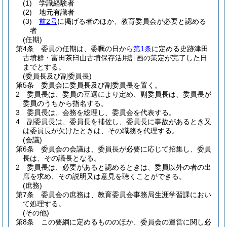
(1)
学識経験者
(2)
地元有識者
(3)
前2号
に掲げる者のほか、教育委員会が必要と認める
者
(任期)
第4条
委員の任期は、委嘱の日から
第1条
に定める史跡津田
古墳群・富田茶臼山古墳保存活用計画の策定が完了した日
までとする。
(委員長及び副委員長)
第5条
委員会に委員長及び副委員長を置く。
2
委員長は、委員の互選により定め、副委員長は、委員長が
委員のうちから指名する。
3
委員長は、会務を総理し、委員会を代表する。
4
副委員長は、委員長を補佐し、委員長に事故があるとき又
は委員長が欠けたときは、その職務を代理する。
(会議)
第6条
委員会の会議は、委員長が必要に応じて招集し、委員
長は、その議長となる。
2
委員長は、必要があると認めるときは、委員以外の者の出
席を求め、その説明又は意見を聴くことができる。
(庶務)
第7条
委員会の庶務は、教育委員会事務局生涯学習課におい
て処理する。
(その他)
第8条
この要綱に定めるもののほか、委員会の運営に関し必