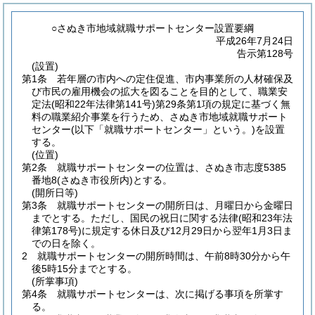
○さぬき市地域就職サポートセンター設置要綱
平成26年7月24日
告示第128号
(設置)
第1条
若年層の市内への定住促進、市内事業所の人材確保及
び市民の雇用機会の拡大を図ることを目的として、職業安
定法
(昭和22年法律第141号)
第29条第1項の規定に基づく無
料の職業紹介事業を行うため、さぬき市地域就職サポート
センター
(以下「就職サポートセンター」という。)
を設置
する。
(位置)
第2条
就職サポートセンターの位置は、さぬき市志度5385
番地8
(さぬき市役所内)
とする。
(開所日等)
第3条
就職サポートセンターの開所日は、月曜日から金曜日
までとする。
ただし、国民の祝日に関する法律
(昭和23年法
律第178号)
に規定する休日及び12月29日から翌年1月3日ま
での日を除く。
2
就職サポートセンターの開所時間は、午前8時30分から午
後5時15分までとする。
(所掌事項)
第4条
就職サポートセンターは、次に掲げる事項を所掌す
る。