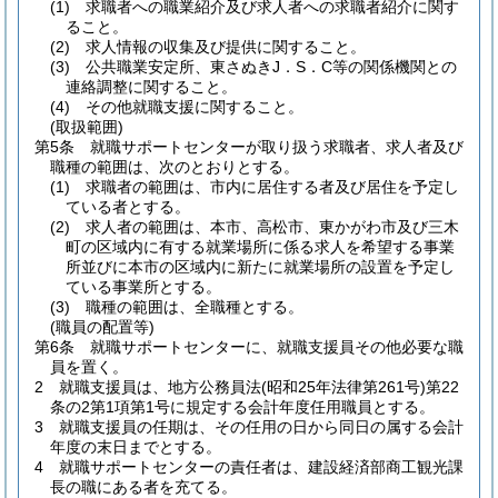
(1)
求職者への職業紹介及び求人者への求職者紹介に関す
ること。
(2)
求人情報の収集及び提供に関すること。
(3)
公共職業安定所、東さぬきJ．S．C等の関係機関との
連絡調整に関すること。
(4)
その他就職支援に関すること。
(取扱範囲)
第5条
就職サポートセンターが取り扱う求職者、求人者及び
職種の範囲は、次のとおりとする。
(1)
求職者の範囲は、市内に居住する者及び居住を予定し
ている者とする。
(2)
求人者の範囲は、本市、高松市、東かがわ市及び三木
町の区域内に有する就業場所に係る求人を希望する事業
所並びに本市の区域内に新たに就業場所の設置を予定し
ている事業所とする。
(3)
職種の範囲は、全職種とする。
(職員の配置等)
第6条
就職サポートセンターに、就職支援員その他必要な職
員を置く。
2
就職支援員は、地方公務員法
(昭和25年法律第261号)
第22
条の2第1項第1号に規定する会計年度任用職員とする。
3
就職支援員の任期は、その任用の日から同日の属する会計
年度の末日までとする。
4
就職サポートセンターの責任者は、建設経済部商工観光課
長の職にある者を充てる。