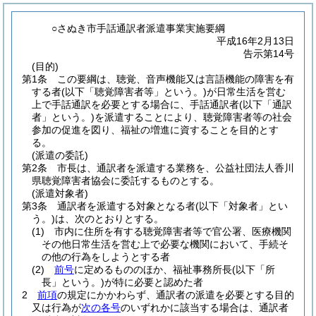
○さぬき市手話通訳者派遣事業実施要綱
平成16年2月13日
告示第14号
(目的)
第1条
この要綱は、聴覚、音声機能又は言語機能の障害を有
する者
(以下「聴覚障害者等」という。)
が日常生活を営む
上で手話通訳を必要とする場合に、手話通訳者
(以下「通訳
者」という。)
を派遣することにより、聴覚障害者等の社会
参加の促進を図り、福祉の増進に資することを目的とす
る。
(派遣の委託)
第2条
市長は、通訳者を派遣する業務を、公益社団法人香川
県聴覚障害者協会に委託するものとする。
(派遣対象者)
第3条
通訳者を派遣する対象となる者
(以下「対象者」とい
う。)
は、次のとおりとする。
(1)
市内に住所を有する聴覚障害者等で官公署、医療機関
その他日常生活を営む上で必要な機関において、手続そ
の他の行為をしようとする者
(2)
前号
に定めるもののほか、福祉事務所長
(以下「所
長」という。)
が特に必要と認めた者
2
前項
の規定にかかわらず、通訳者の派遣を必要とする目的
又は行為が
次の各号
のいずれかに該当する場合は、通訳者