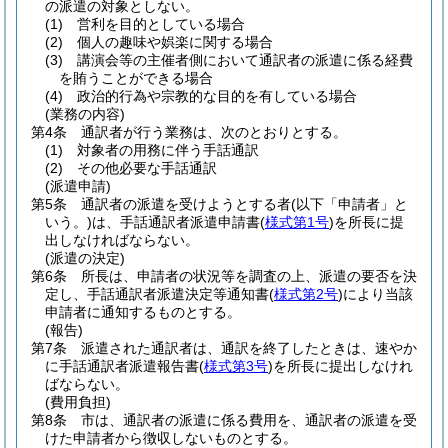
の派遣の対象としない。
(1)
営利を目的としている場合
(2)
個人の趣味や娯楽に関する場合
(3)
講演会等の主催者側において通訳者の派遣に係る経費
を賄うことができる場合
(4)
政治的行為や宗教的な目的を有している場合
(業務の内容)
第4条
通訳者が行う業務は、次のとおりとする。
(1)
対象者の用務に伴う手話通訳
(2)
その他必要な手話通訳
(派遣申請)
第5条
通訳者の派遣を受けようとする者
(以下「申請者」と
いう。)
は、手話通訳者派遣申請書
(
様式第1号
)
を所長に提
出しなければならない。
(派遣の決定)
第6条
所長は、申請者の状況等を調査の上、派遣の要否を決
定し、手話通訳者派遣決定等通知書
(
様式第2号
)
により当該
申請者に通知するものとする。
(報告)
第7条
派遣された通訳者は、通訳を終了したときは、速やか
に手話通訳者派遣報告書
(
様式第3号
)
を所長に提出しなけれ
ばならない。
(費用負担)
第8条
市は、通訳者の派遣に係る費用を、通訳者の派遣を受
けた申請者から徴収しないものとする。