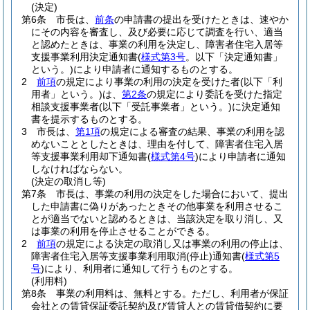
(決定)
第6条
市長は、
前条
の申請書の提出を受けたときは、速やか
にその内容を審査し、及び必要に応じて調査を行い、適当
と認めたときは、事業の利用を決定し、障害者住宅入居等
支援事業利用決定通知書
(
様式第3号
。以下「決定通知書」
という。)
により申請者に通知するものとする。
2
前項
の規定により事業の利用の決定を受けた者
(以下「利
用者」という。)
は、
第2条
の規定により委託を受けた指定
相談支援事業者
(以下「受託事業者」という。)
に決定通知
書を提示するものとする。
3
市長は、
第1項
の規定による審査の結果、事業の利用を認
めないこととしたときは、理由を付して、障害者住宅入居
等支援事業利用却下通知書
(
様式第4号
)
により申請者に通知
しなければならない。
(決定の取消し等)
第7条
市長は、事業の利用の決定をした場合において、提出
した申請書に偽りがあったときその他事業を利用させるこ
とが適当でないと認めるときは、当該決定を取り消し、又
は事業の利用を停止させることができる。
2
前項
の規定による決定の取消し又は事業の利用の停止は、
障害者住宅入居等支援事業利用取消
(停止)
通知書
(
様式第5
号
)
により、利用者に通知して行うものとする。
(利用料)
第8条
事業の利用料は、無料とする。
ただし、利用者が保証
会社との賃貸保証委託契約及び賃貸人との賃貸借契約に要