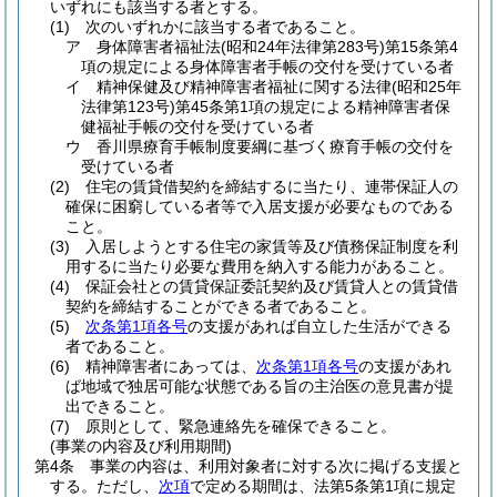
いずれにも該当する者とする。
(1)
次のいずれかに該当する者であること。
ア
身体障害者福祉法
(昭和24年法律第283号)
第15条第4
項の規定による身体障害者手帳の交付を受けている者
イ
精神保健及び精神障害者福祉に関する法律
(昭和25年
法律第123号)
第45条第1項の規定による精神障害者保
健福祉手帳の交付を受けている者
ウ
香川県療育手帳制度要綱に基づく療育手帳の交付を
受けている者
(2)
住宅の賃貸借契約を締結するに当たり、連帯保証人の
確保に困窮している者等で入居支援が必要なものである
こと。
(3)
入居しようとする住宅の家賃等及び債務保証制度を利
用するに当たり必要な費用を納入する能力があること。
(4)
保証会社との賃貸保証委託契約及び賃貸人との賃貸借
契約を締結することができる者であること。
(5)
次条第1項各号
の支援があれば自立した生活ができる
者であること。
(6)
精神障害者にあっては、
次条第1項各号
の支援があれ
ば地域で独居可能な状態である旨の主治医の意見書が提
出できること。
(7)
原則として、緊急連絡先を確保できること。
(事業の内容及び利用期間)
第4条
事業の内容は、利用対象者に対する次に掲げる支援と
する。
ただし、
次項
で定める期間は、法第5条第1項に規定