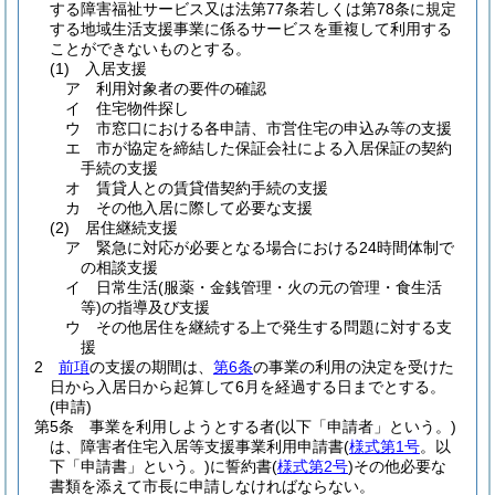
する障害福祉サービス又は法第77条若しくは第78条に規定
する地域生活支援事業に係るサービスを重複して利用する
ことができないものとする。
(1)
入居支援
ア
利用対象者の要件の確認
イ
住宅物件探し
ウ
市窓口における各申請、市営住宅の申込み等の支援
エ
市が協定を締結した保証会社による入居保証の契約
手続の支援
オ
賃貸人との賃貸借契約手続の支援
カ
その他入居に際して必要な支援
(2)
居住継続支援
ア
緊急に対応が必要となる場合における24時間体制で
の相談支援
イ
日常生活
(服薬・金銭管理・火の元の管理・食生活
等)
の指導及び支援
ウ
その他居住を継続する上で発生する問題に対する支
援
2
前項
の支援の期間は、
第6条
の事業の利用の決定を受けた
日から入居日から起算して6月を経過する日までとする。
(申請)
第5条
事業を利用しようとする者
(以下「申請者」という。)
は、障害者住宅入居等支援事業利用申請書
(
様式第1号
。以
下「申請書」という。)
に誓約書
(
様式第2号
)
その他必要な
書類を添えて市長に申請しなければならない。