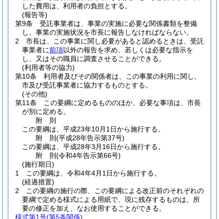
した費用は、利用者の負担とする。
(報告等)
第9条
受託事業者は、事業の実施に必要な関係書類を整備
し、事業の実施状況を市長に報告しなければならない。
2
市長は、この事業に関し必要があると認めるときは、受託
事業者に
前項
以外の報告を求め、若しくは必要な指示を
し、又はその職員に調査させることができる。
(利用者等の協力)
第10条
利用者及びその関係者は、この事業の利用に関し、
市及び受託事業者に協力するものとする。
(その他)
第11条
この要綱に定めるもののほか、必要な事項は、市長
が別に定める。
附
則
この要綱は、平成23年10月1日から施行する。
附
則
(平成28年
告示第37号)
この要綱は、平成28年3月16日から施行する。
附
則
(令和4年
告示第66号)
(施行期日)
1
この要綱は、令和4年4月1日から施行する。
(経過措置)
2
この要綱の施行の際、この要綱による改正前のそれぞれの
要綱で定める様式による用紙で、現に残存するものは、所
要の修正を加え、なお使用することができる。
様式第1号
(第5条関係)