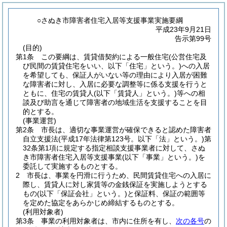
○さぬき市障害者住宅入居等支援事業実施要綱
平成23年9月21日
告示第99号
(目的)
第1条
この要綱は、賃貸借契約による一般住宅
(公営住宅及
び民間の賃貸住宅をいい、以下「住宅」という。)
への入居
を希望しても、保証人がいない等の理由により入居が困難
な障害者に対し、入居に必要な調整等に係る支援を行うと
ともに、住宅の賃貸人
(以下「賃貸人」という。)
等への相
談及び助言を通じて障害者の地域生活を支援することを目
的とする。
(事業運営)
第2条
市長は、適切な事業運営が確保できると認めた障害者
自立支援法
(平成17年法律第123号。以下「法」という。)
第
32条第1項に規定する指定相談支援事業者に対して、さぬ
き市障害者住宅入居等支援事業
(以下「事業」という。)
を
委託して実施するものとする。
2
市長は、事業を円滑に行うため、民間賃貸住宅への入居に
際し、賃貸人に対し家賃等の金銭保証を実施しようとする
もの
(以下「保証会社」という。)
と保証料、保証の範囲等
を定めた協定をあらかじめ締結するものとする。
(利用対象者)
第3条
事業の利用対象者は、市内に住所を有し、
次の各号
の