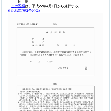
附
則
この要綱
は、平成22年4月1日から施行する。
別記様式
(第2条関係)