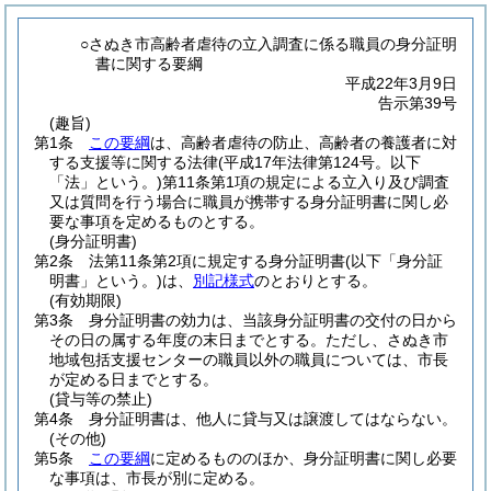
○さぬき市高齢者虐待の立入調査に係る職員の身分証明
書に関する要綱
平成22年3月9日
告示第39号
(趣旨)
第1条
この要綱
は、高齢者虐待の防止、高齢者の養護者に対
する支援等に関する法律
(平成17年法律第124号。以下
「法」という。)
第11条第1項の規定による立入り及び調査
又は質問を行う場合に職員が携帯する身分証明書に関し必
要な事項を定めるものとする。
(身分証明書)
第2条
法第11条第2項に規定する身分証明書
(以下「身分証
明書」という。)
は、
別記様式
のとおりとする。
(有効期限)
第3条
身分証明書の効力は、当該身分証明書の交付の日から
その日の属する年度の末日までとする。
ただし、さぬき市
地域包括支援センターの職員以外の職員については、市長
が定める日までとする。
(貸与等の禁止)
第4条
身分証明書は、他人に貸与又は譲渡してはならない。
(その他)
第5条
この要綱
に定めるもののほか、身分証明書に関し必要
な事項は、市長が別に定める。