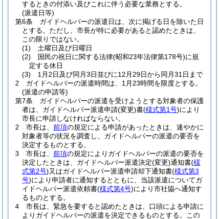
するときの付添い及びこれに伴う必要な業務とする。
(派遣日等)
第6条
ガイドヘルパーの派遣日は、次に掲げる日を除いた日
とする。
ただし、市長が特に必要があると認めたときは、
この限りではない。
(1)
土曜日及び日曜日
(2)
国民の祝日に関する法律
(昭和23年法律第178号)
に規
定する休日
(3)
1月2日及び同月3日並びに12月29日から同月31日まで
2
ガイドヘルパーの派遣時間は、1月23時間を限度とする。
(派遣の申請等)
第7条
ガイドヘルパーの派遣を受けようとする対象者の保護
者は、ガイドヘルパー派遣申請
(変更)
書
(
様式第1号
)
により
市長に申請しなければならない。
2
市長は、
前項
の規定による申請があったときは、速やかに
対象者等の状況を調査し、ガイドヘルパーの派遣の要否を
決定するものとする。
3
市長は、
前項
の規定によりガイドヘルパーの派遣の要否を
決定したときは、ガイドヘルパー派遣決定
(変更)
通知書
(
様
式第2号
)
又はガイドヘルパー派遣申請却下通知書
(
様式第3
号
)
により申請者に通知するとともに、当該派遣についてガ
イドヘルパー派遣依頼書
(
様式第4号
)
により市社協へ通知す
るものとする。
4
市長は、緊急を要すると認めたときは、口頭による申請に
よりガイドヘルパーの派遣を決定できるものとする。
この