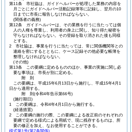
第11条
市社協は、ガイドヘルパーが処理した業務の内容を
月ごとにガイドヘルパー活動記録簿等に記録し、翌月の10
日までに市長に報告しなければならない。
(関係者の義務)
第12条
ガイドヘルパーは、その業務を行うに当たっては個
人の人権を尊重し、利用者の身上に関し、知り得た秘密を
守らなければならない。
その登録を取り消された後も同様
とする。
2
市社協は、事業を行うに当たっては、常に関係機関等との
連絡を密にするとともに、ケース記録その他必要な帳簿を
整理しなければならない。
(その他)
第13条
この要綱に定めるもののほか、事業の実施に関し必
要な事項は、市長が別に定める。
附
則
この要綱は、平成15年6月13日から施行し、平成15年4月1
日から適用する。
附
則
(令和4年
告示第66号)
(施行期日)
1
この要綱は、令和4年4月1日から施行する。
(経過措置)
2
この要綱の施行の際、この要綱による改正前のそれぞれの
要綱で定める様式による用紙で、現に残存するものは、所
要の修正を加え、なお使用することができる。
様式第1号
(第7条関係)