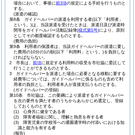
場合において、事後に
前3項
の規定による手続を行うものと
する。
(派遣の確認)
第8条
ガイドヘルパーの派遣を利用する者
(以下「利用者」
という。)
は、当該派遣を受けたときは、派遣日及び派遣時
間等をガイドヘルパー活動記録簿
(
様式第5号
)
により、原則
としてその都度確認するものとする。
(費用の負担)
第9条
利用者の保護者は、当該ガイドヘルパーの派遣に要し
た費用の10分の1の額
(以下「利用料」という。)
を負担しな
ければならない。
2
市長は、
前項
に規定する利用料の収受を市社協に委託して
行うことができるものとする。
3
ガイドヘルパーを派遣した場合に必要となる移動に要する
経費等については、ガイドヘルパーに係るものも含めて利
用者の負担とし、利用者本人が直接支払うものとする。
(ガイドヘルパーの登録)
第10条
市社協は、この要綱により派遣するガイドヘルパー
を次の要件を満たす者のうちからあらかじめ選定し、登録
しておくものとする。
(1)
心身共に健全である者
(2)
障害者福祉に関し、理解と熱意を有する者
(3)
障害児童の学校等への通園通学時の付添いにおける知
識と能力を有する者
(報告)