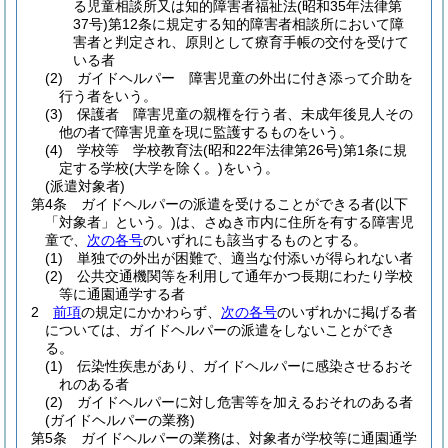
る児童相談所又は知的障害者福祉法
(昭和35年法律第
37号)
第12条に規定する知的障害者相談所において障
害者と判定され、原則として療育手帳の交付を受けて
いる者
(2)
ガイドヘルパー 障害児童の外出に付き添って介助を
行う者をいう。
(3)
保護者 障害児童の親権を行う者、未成年後見人その
他の者で障害児童を現に監護するものをいう。
(4)
学校等 学校教育法
(昭和22年法律第26号)
第1条に規
定する学校
(大学を除く。)
をいう。
(派遣対象者)
第4条
ガイドヘルパーの派遣を受けることができる者
(以下
「対象者」という。)
は、さぬき市内に住所を有する障害児
童で、
次の各号
のいずれにも該当するものとする。
(1)
単独での外出が困難で、適当な付添いが得られない者
(2)
公共交通機関等を利用して通年かつ長期にわたり学校
等に通園通学する者
2
前項
の規定にかかわらず、
次の各号
のいずれかに掲げる者
については、ガイドヘルパーの派遣をしないことができ
る。
(1)
伝染性疾患があり、ガイドヘルパーに感染させるおそ
れのある者
(2)
ガイドヘルパーに対し危害等を加えるおそれのある者
(ガイドヘルパーの業務)
第5条
ガイドヘルパーの業務は、対象者が学校等に通園通学