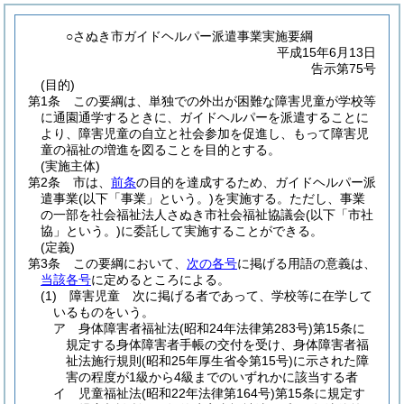
○さぬき市ガイドヘルパー派遣事業実施要綱
平成15年6月13日
告示第75号
(目的)
第1条
この要綱は、単独での外出が困難な障害児童が学校等
に通園通学するときに、ガイドヘルパーを派遣することに
より、障害児童の自立と社会参加を促進し、もって障害児
童の福祉の増進を図ることを目的とする。
(実施主体)
第2条
市は、
前条
の目的を達成するため、ガイドヘルパー派
遣事業
(以下「事業」という。)
を実施する。
ただし、事業
の一部を社会福祉法人さぬき市社会福祉協議会
(以下「市社
協」という。)
に委託して実施することができる。
(定義)
第3条
この要綱において、
次の各号
に掲げる用語の意義は、
当該各号
に定めるところによる。
(1)
障害児童 次に掲げる者であって、学校等に在学して
いるものをいう。
ア
身体障害者福祉法
(昭和24年法律第283号)
第15条に
規定する身体障害者手帳の交付を受け、身体障害者福
祉法施行規則
(昭和25年厚生省令第15号)
に示された障
害の程度が1級から4級までのいずれかに該当する者
イ
児童福祉法
(昭和22年法律第164号)
第15条に規定す