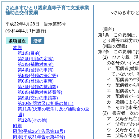
さぬき市ひとり親家庭等子育て支援事業
補助金交付要綱
○さぬき市ひ
平成22年4月28日 告示第85号
(目的)
(令和4年4月1日施行)
第1条
この要綱は
とり親等の就労の
条項目次
沿革
(用語の定義)
本則
第2条
この要綱に
第1条
(目的)
(1)
ひとり親 現
第2条
(用語の定義)
の各号のいずれ
第3条
(補助対象者)
ア
配偶者
(婚
第4条
(登録の申請)
ていないが、
第5条
(登録の決定等)
イ
配偶者の生
第6条
(登録の更新)
ウ
配偶者から
第7条
(登録の抹消等)
エ
配偶者が引
第8条
(補助対象経費等)
オ
配偶者が一
第9条
(交付の申請等)
カ
婚姻によら
第10条
(譲渡又は担保の禁止)
キ
その他市長
第11条
(決定の取消し及び補助金の返
(2)
養育者 次の
還)
ア
父母が死亡
第12条
(その他)
イ
父母び父の
附則
ウ
父母から引
附則
(平成26年告示第18号)
エ
父母が引き
附則
(平成31年告示第40号)