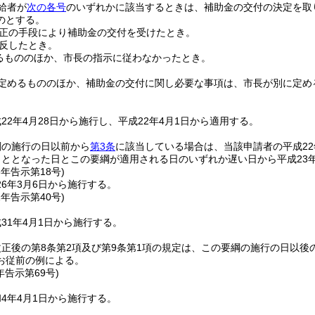
給者が
次の各号
のいずれかに該当するときは、補助金の交付の決定を取
のとする。
正の手段により補助金の交付を受けたとき。
反したとき。
るもののほか、市長の指示に従わなかったとき。
定めるもののほか、補助金の交付に関し必要な事項は、市長が別に定め
22年4月28日から施行し、平成22年4月1日から適用する。
綱の施行の日以前から
第3条
に該当している場合は、当該申請者の平成2
ととなった日とこの要綱が適用される日のいずれか遅い日から平成23年
6年
告示第18号)
6年3月6日から施行する。
1年
告示第40号)
31年4月1日から施行する。
正後の第8条第2項及び第9条第1項の規定は、この要綱の施行の日以
お従前の例による。
年
告示第69号)
4年4月1日から施行する。