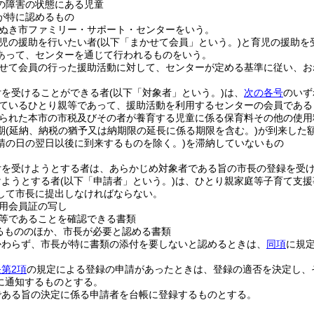
の障害の状態にある児童
が特に認めるもの
ぬき市ファミリー・サポート・センターをいう。
児の援助を行いたい者
(以下「まかせて会員」という。)
と育児の援助を
あって、センターを通じて行われるものをいう。
せて会員の行った援助活動に対して、センターが定める基準に従い、お
付を受けることができる者
(以下「対象者」という。)
は、
次の各号
のいず
ているひとり親等であって、援助活動を利用するセンターの会員である
られた本市の市税及びその者が養育する児童に係る保育料その他の使用
期
(延納、納税の猶予又は納期限の延長に係る期限を含む。)
が到来した
請の日の翌日以後に到来するものを除く。)
を滞納していないもの
付を受けようとする者は、あらかじめ対象者である旨の市長の登録を受
けようとする者
(以下「申請者」という。)
は、ひとり親家庭等子育て支援
して市長に提出しなければならない。
用会員証の写し
等であることを確認できる書類
るもののほか、市長が必要と認める書類
かわらず、市長が特に書類の添付を要しないと認めるときは、
同項
に規
第2項
の規定による登録の申請があったときは、登録の適否を決定し、
に通知するものとする。
である旨の決定に係る申請者を台帳に登録するものとする。