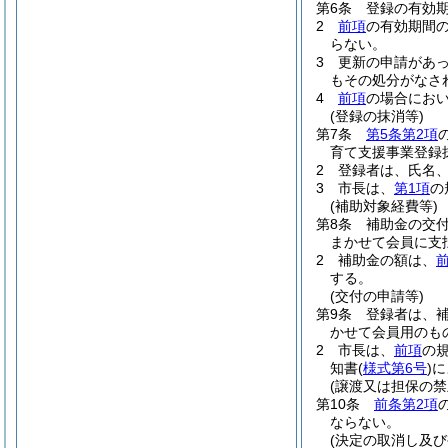
第6条
登録の有効
2
前項
の有効期間
らない。
3
更新の申請があ
もその処分がなさ
4
前項
の場合にお
(登録の抹消等)
第7条
第5条第2項
育て支援事業登録
2
登録者は、氏名
3
市長は、
第1項
の
(補助対象経費等)
第8条
補助金の交
まかせて会員に支
2
補助金の額は、
する。
(交付の申請等)
第9条
登録者は、
かせて会員用のも
2
市長は、
前項
の
知書
(
様式第6号
)
に
(譲渡又は担保の禁
第10条
前条第2項
ならない。
(決定の取消し及び