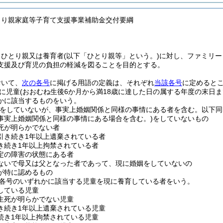
とり親家庭等子育て支援事業補助金交付要綱
、ひとり親又は養育者
(以下「ひとり親等」という。)
に対し、ファミリー
支援及び育児の負担の軽減を図ることを目的とする。
おいて、
次の各号
に掲げる用語の定義は、それぞれ
当該各号
に定めると
に児童
(おおむね生後6か月から満18歳に達した日の属する年度の末日
かに該当するものをいう。
姻をしていないが、事実上婚姻関係と同様の事情にある者を含む。以下同
事実上婚姻関係と同様の事情にある場合を含む。)
をしていないもの
死が明らかでない者
引き続き1年以上遺棄されている者
き続き1年以上拘禁されている者
定の障害の状態にある者
ないで母又は父となった者であって、現に婚姻をしていないの
が特に認めるもの
各号のいずれかに該当する児童を現に養育している者をいう。
している児童
生死が明らかでない児童
き続き1年以上遺棄されている児童
続き1年以上拘禁されている児童