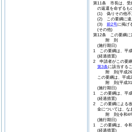
第11条
市長は、受
の返還を命ずるも
(1)
偽りその他不
(2)
この要綱に違
(3)
前2号
に掲げ
(その他)
第12条
この要綱に
附
則
(施行期日)
1
この要綱は、平成
(経過措置)
2
申請者がこの要
第3条
に該当するこ
附
則
(平成2
この要綱は、平成2
附
則
(平成3
(施行期日)
1
この要綱は、平成
(経過措置)
2
この要綱による改
金については、な
附
則
(令和4
(施行期日)
1
この要綱は、令和
(経過措置)