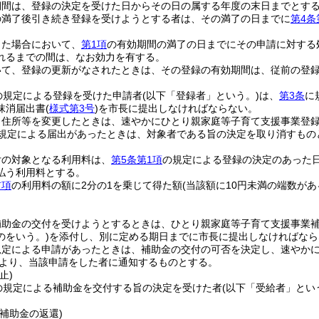
期間は、登録の決定を受けた日からその日の属する年度の末日までとす
の満了後引き続き登録を受けようとする者は、その満了の日までに
第4条
った場合において、
第1項
の有効期間の満了の日までにその申請に対する
れるまでの間は、なお効力を有する。
いて、登録の更新がなされたときは、その登録の有効期間は、従前の登
の規定による登録を受けた申請者
(以下「登録者」という。)
は、
第3条
に
抹消届出書
(
様式第3号
)
を市長に提出しなければならない。
、住所等を変更したときは、速やかにひとり親家庭等子育て支援事業登
規定による届出があったときは、対象者である旨の決定を取り消すもの
付の対象となる利用料は、
第5条第1項
の規定による登録の決定のあった
払う利用料とする。
前項
の利用料の額に2分の1を乗じて得た額
(当該額に10円未満の端数が
補助金の交付を受けようとするときは、ひとり親家庭等子育て支援事業
のをいう。)
を添付し、別に定める期日までに市長に提出しなければなら
規定による申請があったときは、補助金の交付の可否を決定し、速やか
より、当該申請をした者に通知するものとする。
止)
の規定による補助金を交付する旨の決定を受けた者
(以下「受給者」とい
補助金の返還)