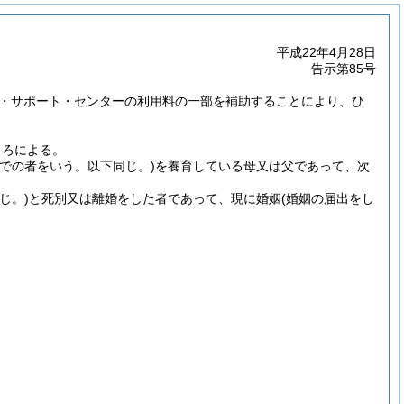
平成22年4月28日
告示第85号
・サポート・センターの利用料の一部を補助することにより、ひ
ころによる。
までの者をいう。以下同じ。)
を養育している母又は父であって、次
じ。)
と死別又は離婚をした者であって、現に婚姻
(婚姻の届出をし