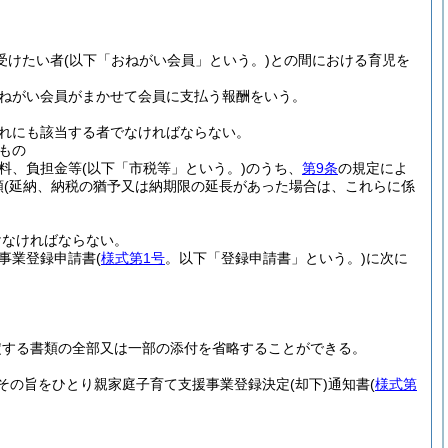
受けたい者
(以下「おねがい会員」という。)
との間における育児を
ねがい会員がまかせて会員に支払う報酬をいう。
れにも該当する者でなければならない。
もの
料、負担金等
(以下「市税等」という。)
のうち、
第9条
の規定によ
額
(延納、納税の猶予又は納期限の延長があった場合は、これらに係
けなければならない。
事業登録申請書
(
様式第1号
。以下「登録申請書」という。)
に次に
定する書類の全部又は一部の添付を省略することができる。
その旨をひとり親家庭子育て支援事業登録決定
(却下)
通知書
(
様式第