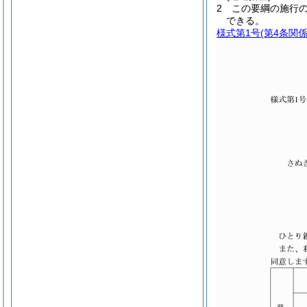
2
この要綱の施行
できる。
様式第1号
(第4条関係