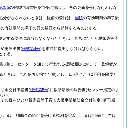
る。
第2項
の登録申請書等を市長に提出し、その更新を受けなければな
処分がなされないときは、従前の登録は、
同項
の有効期間の満了後
録の有効期間の満了の日の翌日から起算するものとする。
規定する要件に該当しなくなったときは、直ちにひとり親家庭等子
録変更届出書
(
様式第4号
)
を市長に提出しなければならない。
とする。
日以後に、センターを通じて行われる援助活動に対して、登録者が
あるときは、これを切り捨てた額)
とし、1か月当たり2万円を限度と
補助金交付申請書
(
様式第5号
)
に援助活動の報告書
(センター指定のま
ない。
にその旨をひとり親家庭等子育て支援事業補助金交付決定
(却下)
通
う。)
は、補助金の給付を受ける権利を譲渡し、又は担保にしては