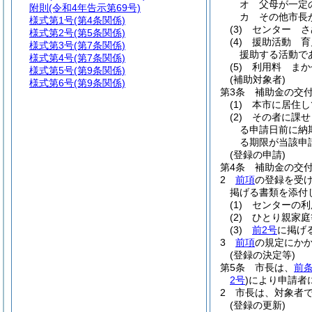
オ
父母が一定
附則
(令和4年告示第69号)
カ
その他市長
様式第1号
(第4条関係)
(3)
センター さ
様式第2号
(第5条関係)
(4)
援助活動 育
様式第3号
(第7条関係)
援助する活動で
様式第4号
(第7条関係)
(5)
利用料 まか
様式第5号
(第9条関係)
(補助対象者)
様式第6号
(第9条関係)
第3条
補助金の交
(1)
本市に居住し
(2)
その者に課せ
る申請日前に納
る期限が当該申
(登録の申請)
第4条
補助金の交
2
前項
の登録を受
掲げる書類を添付
(1)
センターの利
(2)
ひとり親家庭
(3)
前2号
に掲げ
3
前項
の規定にか
(登録の決定等)
第5条
市長は、
前条
2号
)
により申請者
2
市長は、対象者
(登録の更新)