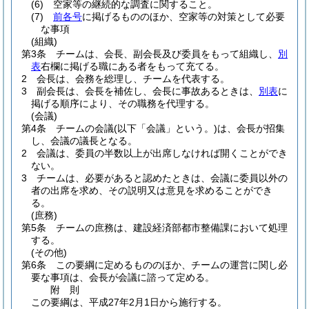
(6)
空家等の継続的な調査に関すること。
(7)
前各号
に掲げるもののほか、空家等の対策として必要
な事項
(組織)
第3条
チームは、会長、副会長及び委員をもって組織し、
別
表
右欄に掲げる職にある者をもって充てる。
2
会長は、会務を総理し、チームを代表する。
3
副会長は、会長を補佐し、会長に事故あるときは、
別表
に
掲げる順序により、その職務を代理する。
(会議)
第4条
チームの会議
(以下「会議」という。)
は、会長が招集
し、会議の議長となる。
2
会議は、委員の半数以上が出席しなければ開くことができ
ない。
3
チームは、必要があると認めたときは、会議に委員以外の
者の出席を求め、その説明又は意見を求めることができ
る。
(庶務)
第5条
チームの庶務は、建設経済部都市整備課において処理
する。
(その他)
第6条
この要綱に定めるもののほか、チームの運営に関し必
要な事項は、会長が会議に諮って定める。
附
則
この要綱は、平成27年2月1日から施行する。