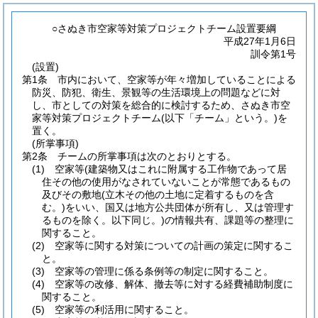
○さぬき市空家等対策プロジェクトチーム設置要綱
平成27年1月6日
訓令第1号
(設置)
第1条
市内において、空家等が年々増加していることによる
防災、防犯、衛生、景観等の生活環境上の問題などに対
し、市としての対策を総合的に検討するため、さぬき市空
家等対策プロジェクトチーム
(以下「チーム」という。)
を
置く。
(所掌事項)
第2条
チームの所掌事項は次のとおりとする。
(1)
空家等
(建築物又はこれに附属する工作物であって居
住その他の使用がなされていないことが常態であるもの
及びその敷地
(立木その他の土地に定着するものを含
む。)
をいい、国又は地方公共団体が所有し、又は管理す
るものを除く。以下同じ。)
の情報共有、課題等の整理に
関すること。
(2)
空家等に関する対策についての計画の策定に関するこ
と。
(3)
空家等の管理に係る条例等の制定に関すること。
(4)
空家等の改修、解体、撤去等に対する経費補助制度に
関すること。
(5)
空家等の利活用に関すること。