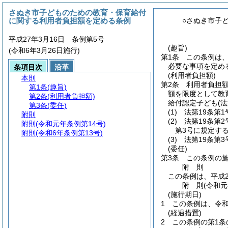
さぬき市子どものための教育・保育給付
に関する利用者負担額を定める条例
○さぬき市子
平成27年3月16日 条例第5号
(趣旨)
(令和6年3月26日施行)
第1条
この条例は
必要な事項を定め
条項目次
沿革
(利用者負担額)
本則
第2条
利用者負担
第1条
(趣旨)
額を限度として教
第2条
(利用者負担額)
給付認定子ども
(
第3条
(委任)
(1)
法第19条第
附則
(2)
法第19条第
附則
(令和元年条例第14号)
第3号に規定す
附則
(令和6年条例第13号)
(3)
法第19条第
(委任)
第3条
この条例の
附
則
この条例は、平成2
附
則
(令和
(施行期日)
1
この条例は、令和
(経過措置)
2
この条例の第1