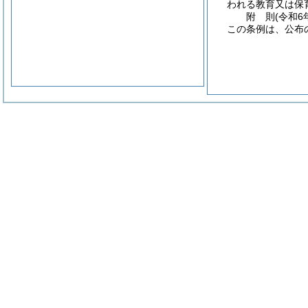
われる教育又は保
附
則
(令和6
この条例は、公布