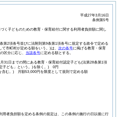
平成27年3月16日
条例第5号
基づく子どものための教育・保育給付に関する利用者負担額に関し
第30条第2項各号並びに法附則第9条第1項各号に規定する政令で定める
して市町村が定める額をいう。)
は、
次の各号
に掲げる教育・保育
の区分に応じ、
当該各号
に定める額とする。
3月31日までの間にある教育・保育給付認定子ども
(法第28条第1項
定子ども」という。)
を除く。)
0円
を含む。)
月額53,000円を限度として規則で定める額
利用者負担額を定める条例の規定は、この条例の施行の日以後に行