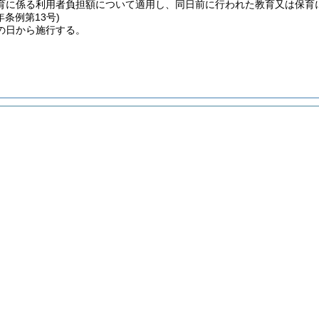
育に係る利用者負担額について適用し、同日前に行われた教育又は保育
年
条例第13号)
の日から施行する。