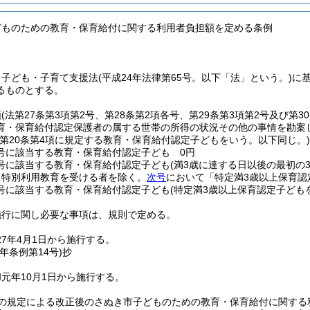
どものための教育・保育給付に関する利用者負担額を定める条例
、子ども・子育て支援法
(平成24年法律第65号。以下「法」という。)
に
るものとする。
額
(法第27条第3項第2号、第28条第2項各号、第29条第3項第2号及び
育・保育給付認定保護者の属する世帯の所得の状況その他の事情を勘案
法第20条第4項に規定する教育・保育給付認定子どもをいう。以下同じ。)
1号に該当する教育・保育給付認定子ども 0円
2号に該当する教育・保育給付認定子ども
(満3歳に達する日以後の最初の
る特別利用教育を受ける者を除く。
次号
において「特定満3歳以上保育認
3号に該当する教育・保育給付認定子ども
(特定満3歳以上保育認定子ども
施行に関し必要な事項は、規則で定める。
7年4月1日から施行する。
元年
条例第14号)
抄
元年10月1日から施行する。
条の規定による改正後のさぬき市子どものための教育・保育給付に関する