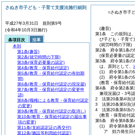
さぬき市子ども・子育て支援法施行細則
○さぬき市子
平成27年3月31日 規則第9号
(趣旨)
(令和4年10月3日施行)
第1条
この規則は
び子ども・子育て
条項目次
沿革
(就労時間の下限)
本則
第2条
府令第1条の
第1条
(趣旨)
(保育必要量の認定
第2条
(就労時間の下限)
第3条
府令第1条の
第3条
(保育必要量の認定)
は、原則として、
第4条
(教育・保育給付認定)
(1)
府令第1条の
第5条
(教育・保育給付認定の有効期
(2)
府令第1条の
間)
(教育・保育給付認
第6条
(教育・保育給付認定の現況届)
第4条
府令第2条第
第7条
(教育・保育給付認定の変更申
兼現況届
(2・3号
請)
2
法第20条第4項
(
第8条
(職権による教育・保育給付認定
3
法第20条第5項
(
の変更)
4
法第20条第6項
第9条
(教育・保育給付認定の取消し)
(教育・保育給付認
第10条
(教育・保育給付認定の届出事
第5条
府令第8条第
項の変更)
(1)
府令第8条第
第11条
(支給認定証の再交付)
ア
効力発生日
第12条
(施設等利用給付認定)