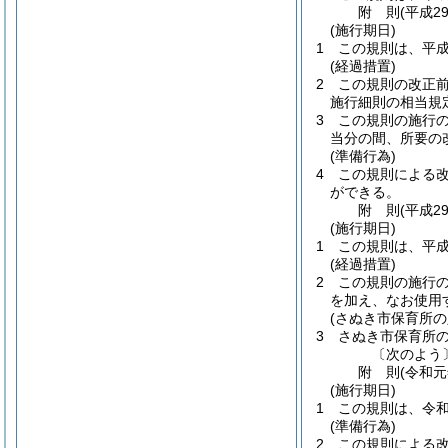
附
則
(平成2
(施行期日)
1
この規則は、平成
(経過措置)
2
この規則の改正
施行細則の相当規
3
この規則の施行
当分の間、所要の
(準備行為)
4
この規則による
ができる。
附
則
(平成2
(施行期日)
1
この規則は、平成
(経過措置)
2
この規則の施行
を加え、なお使用
(さぬき市保育所
3
さぬき市保育所
〔次のよう
附
則
(令和
(施行期日)
1
この規則は、令和
(準備行為)
2
この規則による