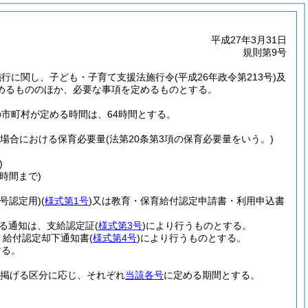
平成27年3月31日
規則第9号
施行に関し、子ども・子育て支援法施行令
(平成26年政令第213号)
及
めるもののほか、必要な事項を定めるものとする。
の市町村が定める時間は、64時間とする。
う場合における保育必要量
(法第20条第3項の保育必要量をいう。)
)
8時間まで)
1号認定用)
(
様式第1号
)
又は教育・保育給付認定申請書・利用申込書
る通知は、支給認定証
(
様式第3号
)
により行うものとする。
、給付認定却下通知書
(
様式第4号
)
により行うものとする。
する。
掲げる区分に応じ、それぞれ
当該各号
に定める期間とする。