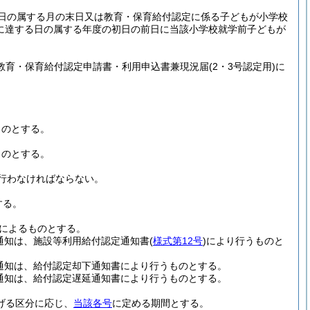
る日の属する月の末日又は教育・保育給付認定に係る子どもが小学校
歳に達する日の属する年度の初日の前日に当該小学校就学前子どもが
教育・保育給付認定申請書・利用申込書兼現況届
(2・3号認定用)
に
ものとする。
ものとする。
行わなければならない。
する。
によるものとする。
通知は、施設等利用給付認定通知書
(
様式第12号
)
により行うものと
通知は、給付認定却下通知書により行うものとする。
通知は、給付認定遅延通知書により行うものとする。
げる区分に応じ、
当該各号
に定める期間とする。