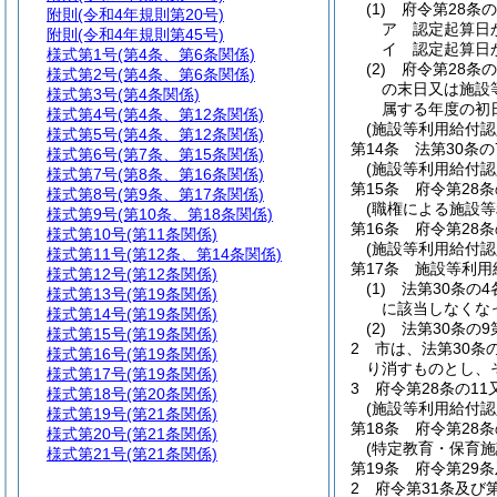
(1)
府令第28条
附則
(令和4年規則第20号)
ア
認定起算日
附則
(令和4年規則第45号)
イ
認定起算日
様式第1号
(第4条、第6条関係)
(2)
府令第28条の
様式第2号
(第4条、第6条関係)
の末日又は施設
様式第3号
(第4条関係)
属する年度の初
様式第4号
(第4条、第12条関係)
(施設等利用給付認
様式第5号
(第4条、第12条関係)
第14条
法第30条
様式第6号
(第7条、第15条関係)
(施設等利用給付認
様式第7号
(第8条、第16条関係)
第15条
府令第28
様式第8号
(第9条、第17条関係)
(職権による施設等
様式第9号
(第10条、第18条関係)
第16条
府令第28
様式第10号
(第11条関係)
(施設等利用給付認
様式第11号
(第12条、第14条関係)
第17条
施設等利用
様式第12号
(第12条関係)
(1)
法第30条の
様式第13号
(第19条関係)
に該当しなくな
様式第14号
(第19条関係)
(2)
法第30条の
様式第15号
(第19条関係)
2
市は、法第30条
様式第16号
(第19条関係)
り消すものとし、
様式第17号
(第19条関係)
3
府令第28条の11
様式第18号
(第20条関係)
(施設等利用給付認
様式第19号
(第21条関係)
第18条
府令第28
様式第20号
(第21条関係)
(特定教育・保育施
様式第21号
(第21条関係)
第19条
府令第29
2
府令第31条及び