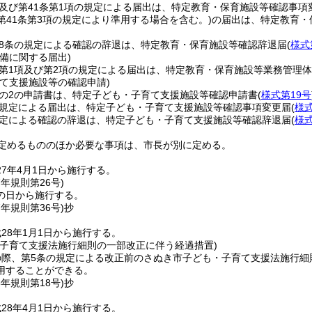
項及び第41条第1項の規定による届出は、特定教育・保育施設等確認事項
第41条第3項の規定により準用する場合を含む。)
の届出は、特定教育・
48条の規定による確認の辞退は、特定教育・保育施設等確認辞退届
(
様式
備に関する届出)
条第1項及び第2項の規定による届出は、特定教育・保育施設等業務管理
育て支援施設等の確認申請)
条の2の申請書は、特定子ども・子育て支援施設等確認申請書
(
様式第19号
の規定による届出は、特定子ども・子育て支援施設等確認事項変更届
(
様式
規定による確認の辞退は、特定子ども・子育て支援施設等確認辞退届
(
様式
定めるもののほか必要な事項は、市長が別に定める。
7年4月1日から施行する。
7年
規則第26号)
の日から施行する。
7年
規則第36号)
抄
28年1月1日から施行する。
・子育て支援法施行細則の一部改正に伴う経過措置)
の際、第5条の規定による改正前のさぬき市子ども・子育て支援法施行細
用することができる。
8年
規則第18号)
抄
28年4月1日から施行する。