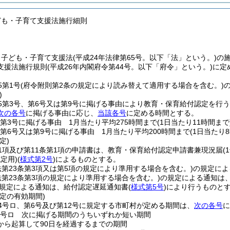
ども・子育て支援法施行細則
、子ども・子育て支援法
(平成24年法律第65号。以下「法」という。)
の
支援法施行規則
(平成26年内閣府令第44号。以下「府令」という。)
に定
5第1号
(府令附則第2条の規定により読み替えて適用する場合を含む。)
)
5第3号、第6号又は第9号に掲げる事由により教育・保育給付認定を行
次の各号
に掲げる事由に応じ、
当該各号
に定める時間とする。
5第3号に掲げる事由 1月当たり平均275時間まで
(1日当たり11時間まで
5第6号又は第9号に掲げる事由 1月当たり平均200時間まで
(1日当たり
定)
1項及び第11条第1項の申請書は、教育・保育給付認定申請書兼現況届
(
認定用)
(
様式第2号
)
によるものとする。
法第23条第3項又は第5項の規定により準用する場合を含む。)
の規定によ
法第23条第3項の規定により準用する場合を含む。)
の規定による通知は
の規定による通知は、給付認定遅延通知書
(
様式第5号
)
により行うものと
定の有効期間)
4号ロ、第6号及び第12号に規定する市町村が定める期間は、
次の各号
に
4号ロ 次に掲げる期間のうちいずれか短い期間
から起算して90日を経過するまでの期間