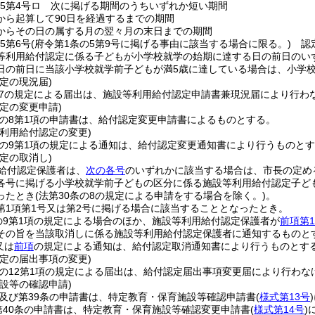
の5第4号ロ 次に掲げる期間のうちいずれか短い期間
から起算して90日を経過するまでの期間
からその日の属する月の翌々月の末日までの期間
5第6号
(府令第1条の5第9号に掲げる事由に該当する場合に限る。)
認定
等利用給付認定に係る子どもが小学校就学の始期に達する日の前日のい
日の前日に当該小学校就学前子どもが満5歳に達している場合は、小学校
定の現況届)
の7の規定による届出は、施設等利用給付認定申請書兼現況届により行わ
定の変更申請)
条の8第1項の申請書は、給付認定変更申請書によるものとする。
利用給付認定の変更)
条の9第1項の規定による通知は、給付認定変更通知書により行うものと
定の取消し)
給付認定保護者は、
次の各号
のいずれかに該当する場合は、市長の定め
4各号に掲げる小学校就学前子どもの区分に係る施設等利用給付認定子
ったとき
(法第30条の8の規定による申請をする場合を除く。)
。
9第1項第1号又は第2号に掲げる場合に該当することとなったとき。
の9第1項の規定による場合のほか、施設等利用給付認定保護者が
前項第
その旨を当該取消しに係る施設等利用給付認定保護者に通知するものと
又は
前項
の規定による通知は、給付認定取消通知書により行うものとす
定の届出事項の変更)
条の12第1項の規定による届出は、給付認定届出事項変更届により行わな
設等の確認申請)
条及び第39条の申請書は、特定教育・保育施設等確認申請書
(
様式第13号
)
第40条の申請書は、特定教育・保育施設等確認変更申請書
(
様式第14号
)