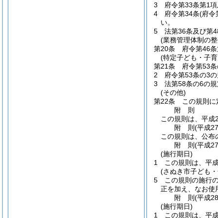
3
府令第33条第1
4
府令第34条
(府令
い。
5
法第36条及び第
(業務管理体制の整
第20条
府令第46
(特定子ども・子
第21条
府令第53
2
府令第53条の3
3
法第58条の6の
(その他)
第22条
この規則に
附
則
この規則は、平成2
附
則
(平成2
この規則は、公布
附
則
(平成2
(施行期日)
1
この規則は、平成
(さぬき市子ども
5
この規則の施行
正を加え、なお使
附
則
(平成2
(施行期日)
1
この規則は、平成