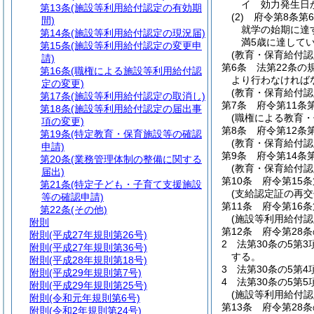
イ
効力発生日
第13条
(施設等利用給付認定の有効期
(2)
府令第8条第
間)
就学の始期に達
第14条
(施設等利用給付認定の現況届)
満5歳に達して
第15条
(施設等利用給付認定の変更申
(教育・保育給付認
請)
第6条
法第22条の
第16条
(職権による施設等利用給付認
より行わなければ
定の変更)
(教育・保育給付認
第17条
(施設等利用給付認定の取消し)
第7条
府令第11条
第18条
(施設等利用給付認定の届出事
(職権による教育・
項の変更)
第8条
府令第12条
第19条
(特定教育・保育施設等の確認
(教育・保育給付認
申請)
第9条
府令第14条
第20条
(業務管理体制の整備に関する
(教育・保育給付認
届出)
第10条
府令第15
第21条
(特定子ども・子育て支援施設
(支給認定証の再交
等の確認申請)
第11条
府令第16
第22条
(その他)
(施設等利用給付認
附則
第12条
府令第28
附則
(平成27年規則第26号)
2
法第30条の5第3
附則
(平成27年規則第36号)
する。
附則
(平成28年規則第18号)
3
法第30条の5第4
附則
(平成29年規則第7号)
4
法第30条の5第5
附則
(平成29年規則第25号)
(施設等利用給付認
附則
(令和元年規則第6号)
第13条
府令第28
附則
(令和2年規則第24号)