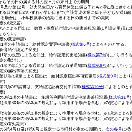
からその日の属する月の翌々月の末日までの期間
6号及び第12号 効力発生日から育児休業に係る子どもが満1歳に達す
する日の前日のいずれか早い日まで
(当該育児休業に係る子どもが満1
いる場合は、小学校就学の始期に達する日の前日まで)
の期間
定の現況届)
規定による届出は、教育・保育給付認定申請書兼現況届
(1号認定用)
又は
ならない。
定の変更申請)
第1項の申請書は、給付認定変更申請書
(
様式第6号
)
によるものとする。
保育給付認定の変更)
第1項の規定による通知は、給付認定変更通知書
(
様式第7号
)
により行う
定の取消し)
第1項の規定による通知は、給付認定取消通知書
(
様式第8号
)
により行う
定の届出事項の変更)
条第1項の規定による届出は、給付認定届出事項変更届
(
様式第9号
)
により
付)
条第2項の申請書は、支給認定証再交付申請書
(
様式第10号
)
によるものと
定)
条の3第1項の申請書は、施設等利用給付認定申請書兼現況届
(
様式第11号
)
項
(法第30条の8第3項の規定により準用する場合を含む。)
の規定による
項
(法第30条の8第3項の規定により準用する場合を含む。)
の規定による
項
(法第30条の8第3項の規定により準用する場合を含む。)
の規定による
定の有効期間)
条の5第4号ロ及び第6号に規定する市町村が定める期間は、
次の各号
に掲