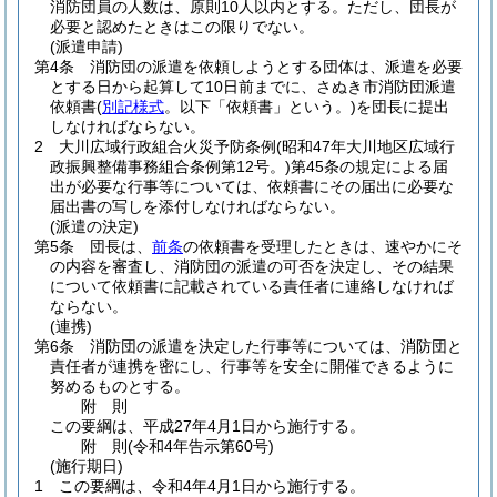
消防団員の人数は、原則10人以内とする。
ただし、団長が
必要と認めたときはこの限りでない。
(派遣申請)
第4条
消防団の派遣を依頼しようとする団体は、派遣を必要
とする日から起算して10日前までに、さぬき市消防団派遣
依頼書
(
別記様式
。以下「依頼書」という。)
を団長に提出
しなければならない。
2
大川広域行政組合火災予防条例
(昭和47年大川地区広域行
政振興整備事務組合条例第12号。)
第45条の規定による届
出が必要な行事等については、依頼書にその届出に必要な
届出書の写しを添付しなければならない。
(派遣の決定)
第5条
団長は、
前条
の依頼書を受理したときは、速やかにそ
の内容を審査し、消防団の派遣の可否を決定し、その結果
について依頼書に記載されている責任者に連絡しなければ
ならない。
(連携)
第6条
消防団の派遣を決定した行事等については、消防団と
責任者が連携を密にし、行事等を安全に開催できるように
努めるものとする。
附
則
この要綱は、平成27年4月1日から施行する。
附
則
(令和4年
告示第60号)
(施行期日)
1
この要綱は、令和4年4月1日から施行する。