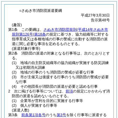
○さぬき市消防団派遣要綱
平成27年3月30日
告示第48号
(趣旨)
第1条
この要綱は、
さぬき市消防団規則
(平成14年さぬき市
規則第126号)
第18条
の規定に基づき、協力組織等に対する
指導育成又は各種地域の行事の警戒に出動する消防団の派
遣に関し必要な事項を定めるものとする。
(派遣対象行事等)
第2条
消防団の派遣の対象となる行事等は、次のとおりとす
る。
(1)
地域の自主防災組織等の協力組織が実施する防災訓練
又は初期消火訓練
(2)
地域の行事のうち消防団の警戒が必要な行事
(3)
市が主催又は後援する行事のうち消防団の警戒が必要
な行事
(4)
その他団長が消防団の派遣が必要と認める行事
2
次に掲げる行事等については、
前項
の規定にかかわらず消
防団の派遣を認めないものとする。
(1)
企業等が営利を目的に実施する行事等
(2)
個人が実施する行事等
(派遣人数)
第3条
前条第1項各号
のうち
第3号
を除く行事等に派遣する