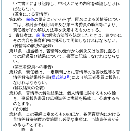
いて書面により記録し、申出人にその内容を確認しなけれ
ばならない。
(匿名による苦情等)
第10条
前条
の規定にかかわらず、匿名による苦情等につい
ては、検討会の検討結果及び第三者委員の助言等により、
責任者がその解決方法等を決定するものとする。
2
責任者は、
前項
の解決方法等を決定したときは、速やかに
その内容を保育所内に掲示して周知しなければならない。
(苦情等の解決の記録)
第11条
担当者は、苦情等の受付から解決又は改善に至るま
での経過及び結果について、書面に記録しなければならな
い。
(第三者委員への報告)
第12条
責任者は、一定期間ごとに苦情等の改善状況等を苦
情等解決結果報告書
(
様式第3号
)
により第三者委員に報告し
なければならない。
(解決結果の公表)
第13条
苦情等の解決結果は、個人情報に関するものを除
き、事業報告書及び広報誌等に実績を掲載し、公表するも
のとする。
(その他)
第14条
この要綱に定めるもののほか、各保育所内における
苦情等解決制度の実施関し必要な事項は、当該責任者が定
めるものとする。
附
則