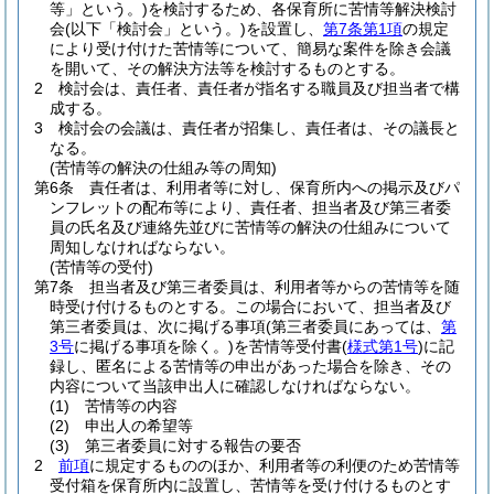
等」という。)
を検討するため、各保育所に苦情等解決検討
会
(以下「検討会」という。)
を設置し、
第7条第1項
の規定
により受け付けた苦情等について、簡易な案件を除き会議
を開いて、その解決方法等を検討するものとする。
2
検討会は、責任者、責任者が指名する職員及び担当者で構
成する。
3
検討会の会議は、責任者が招集し、責任者は、その議長と
なる。
(苦情等の解決の仕組み等の周知)
第6条
責任者は、利用者等に対し、保育所内への掲示及びパ
ンフレットの配布等により、責任者、担当者及び第三者委
員の氏名及び連絡先並びに苦情等の解決の仕組みについて
周知しなければならない。
(苦情等の受付)
第7条
担当者及び第三者委員は、利用者等からの苦情等を随
時受け付けるものとする。
この場合において、担当者及び
第三者委員は、次に掲げる事項
(第三者委員にあっては、
第
3号
に掲げる事項を除く。)
を苦情等受付書
(
様式第1号
)
に記
録し、匿名による苦情等の申出があった場合を除き、その
内容について当該申出人に確認しなければならない。
(1)
苦情等の内容
(2)
申出人の希望等
(3)
第三者委員に対する報告の要否
2
前項
に規定するもののほか、利用者等の利便のため苦情等
受付箱を保育所内に設置し、苦情等を受け付けるものとす