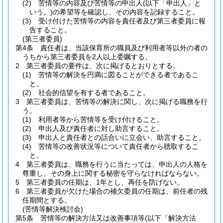
(2)
苦情等の内容及び苦情等の申出人
(以下「申出人」と
いう。)
の希望等を確認し、その内容を記録すること。
(3)
受け付けた苦情等の内容を責任者及び第三者委員に報
告すること。
(第三者委員)
第4条
責任者は、当該保育所の職員及び利用者等以外の者の
うちから第三者委員を2人以上委嘱する。
2
第三者委員の要件は、次に掲げるとおりとする。
(1)
苦情等の解決を円満に図ることができる者であるこ
と。
(2)
社会的信望を有する者であること。
3
第三者委員は、苦情等の解決に関し、次に掲げる職務を行
う。
(1)
利用者等から苦情等を受け付けること。
(2)
申出人及び責任者に対し助言すること。
(3)
申出人と責任者との話合いに立会い、助言すること。
(4)
苦情等の改善状況等について責任者から聴取するこ
と。
4
第三者委員は、職務を行うに当たっては、申出人の人格を
尊重し、その身上に関する秘密を守らなければならない。
5
第三者委員の任期は、1年とし、再任を防げない。
6
第三者委員が欠けた場合の補欠委員の任期は、前任者の残
任期間とする。
(苦情等解決検討会)
第5条
苦情等の解決方法又は改善事項等
(以下「解決方法