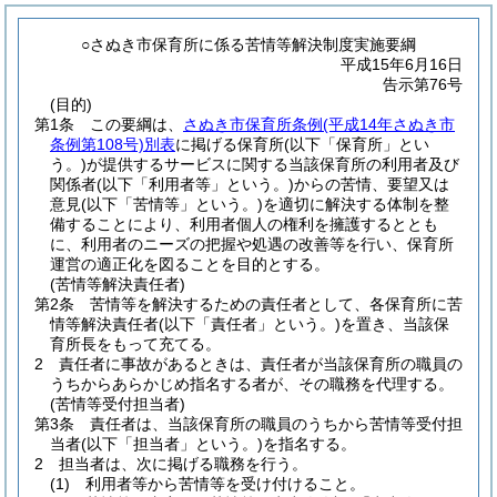
○さぬき市保育所に係る苦情等解決制度実施要綱
平成15年6月16日
告示第76号
(目的)
第1条
この要綱は、
さぬき市保育所条例
(平成14年さぬき市
条例第108号)
別表
に掲げる保育所
(以下「保育所」とい
う。)
が提供するサービスに関する当該保育所の利用者及び
関係者
(以下「利用者等」という。)
からの苦情、要望又は
意見
(以下「苦情等」という。)
を適切に解決する体制を整
備することにより、利用者個人の権利を擁護するととも
に、利用者のニーズの把握や処遇の改善等を行い、保育所
運営の適正化を図ることを目的とする。
(苦情等解決責任者)
第2条
苦情等を解決するための責任者として、各保育所に苦
情等解決責任者
(以下「責任者」という。)
を置き、当該保
育所長をもって充てる。
2
責任者に事故があるときは、責任者が当該保育所の職員の
うちからあらかじめ指名する者が、その職務を代理する。
(苦情等受付担当者)
第3条
責任者は、当該保育所の職員のうちから苦情等受付担
当者
(以下「担当者」という。)
を指名する。
2
担当者は、次に掲げる職務を行う。
(1)
利用者等から苦情等を受け付けること。