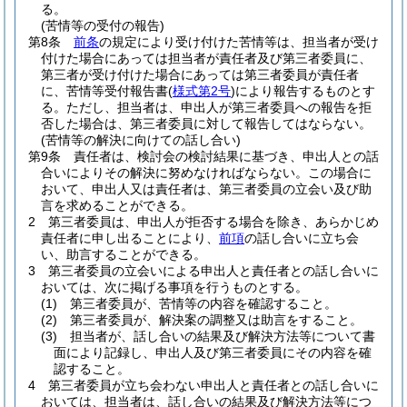
る。
(苦情等の受付の報告)
第8条
前条
の規定により受け付けた苦情等は、担当者が受け
付けた場合にあっては担当者が責任者及び第三者委員に、
第三者が受け付けた場合にあっては第三者委員が責任者
に、苦情等受付報告書
(
様式第2号
)
により報告するものとす
る。
ただし、担当者は、申出人が第三者委員への報告を拒
否した場合は、第三者委員に対して報告してはならない。
(苦情等の解決に向けての話し合い)
第9条
責任者は、検討会の検討結果に基づき、申出人との話
合いによりその解決に努めなければならない。
この場合に
おいて、申出人又は責任者は、第三者委員の立会い及び助
言を求めることができる。
2
第三者委員は、申出人が拒否する場合を除き、あらかじめ
責任者に申し出ることにより、
前項
の話し合いに立ち会
い、助言することができる。
3
第三者委員の立会いによる申出人と責任者との話し合いに
おいては、次に掲げる事項を行うものとする。
(1)
第三者委員が、苦情等の内容を確認すること。
(2)
第三者委員が、解決案の調整又は助言をすること。
(3)
担当者が、話し合いの結果及び解決方法等について書
面により記録し、申出人及び第三者委員にその内容を確
認すること。
4
第三者委員が立ち会わない申出人と責任者との話し合いに
おいては、担当者は、話し合いの結果及び解決方法等につ