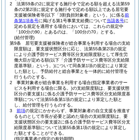
2
法第59条の2に規定する施行令で定める額を超える法第59
条の2第2項に規定する施行令で定める額以上である居宅要
支援被保険者等
(以下「3割負担対象者」という。)
に係る
前
条第1項各号
に掲げる第1号事業支給費について
当該各号
に
定める規定を適用する場合においては、これらの規定中
「100分の90」とあるのは、「100分の70」とする。
(給付管理)
第9条
居宅要支援被保険者が総合事業を利用する場合の支給
限度額は、要支援状態区分に応じ、法第55条第2項の規定
により介護予防サービス費等区分支給限度額として厚生労
働大臣が定める額
(以下「介護予防サービス費等区分支給限
度基準額」という。)
について同条第1項の規定により算定
した額とし、予防給付と総合事業とを一体的に給付管理を
行うものとする。
2
事業対象者が総合事業を利用する場合
(指定事業者のサー
ビスを利用する場合に限る。)
の支給限度額は、要支援状態
区分の要支援1に係る介護予防サービス費等区分支給限度基
準額について法第55条第1項の規定により算定した額と
し、給付管理を行うものする。
3
前項
の規定にかかわらず、事業対象者の自立支援を推進す
るものとして市長が必要と認めた場合の支給限度額は、要
支援状態区分の要支援2に係る介護予防サービス費等区分支
給限度基準額について法第55条第1項の規定により算定し
た額とすることができる。
(指定事業者の指定の有効期間)