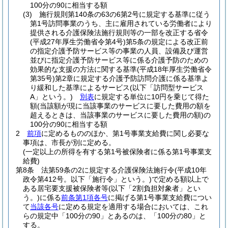
100分の90に相当する額
(3)
施行規則第140条の63の6第2号に規定する基準に従う
第1号訪問事業のうち、主に雇用されている労働者により
提供される介護保険法施行規則等の一部を改正する省令
(平成27年厚生労働省令第4号)
第5条の規定による改正前
の指定介護予防サービス等の事業の人員、設備及び運営
並びに指定介護予防サービス等に係る介護予防のための
効果的な支援の方法に関する基準
(平成18年厚生労働省令
第35号)
第2章に規定する介護予防訪問介護に係る基準よ
り緩和した基準によるサービス
(以下「訪問型サービス
A」という。)
別表
に規定する単位に10円を乗じて得た
額
(当該額が現に当該事業のサービスに要した費用の額を
超えるときは、当該事業のサービスに要した費用の額)
の
100分の90に相当する額
2
前項
に定めるもののほか、第1号事業支給費に関し必要な
事項は、市長が別に定める。
(一定以上の所得を有する第1号被保険者に係る第1号事業支
給費)
第8条
法第59条の2に規定する介護保険法施行令
(平成10年
政令第412号。以下「施行令」という。)
で定める額以上で
ある居宅要支援被保険者等
(以下「2割負担対象者」とい
う。)
に係る
前条第1項各号
に掲げる第1号事業支給費につい
て
当該各号
に定める規定を適用する場合においては、これ
らの規定中「100分の90」とあるのは、「100分の80」と
する。