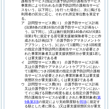
護相当サービス(指定介護予防訪問介護相当サービス
事業所により行われる介護予防訪問介護相当サービ
スをいう。以下同じ。)を行った場合に、次に掲げる
利用者の区分に応じ、それぞれ所定単位数を算定す
る。
ア 訪問型サービス費(Ⅰ) 介護予防サービス計画
(法第8条の2第16項の介護予防サービス計画をい
う。以下同じ。)又は施行規則第140条の62の5第1
項第1号に規定する居宅要支援被保険者等ごとに作
成される計画(以下「介護予防ケアマネジメントケ
アプラン」という。)において1週間につき1回程度
の指定介護予防訪問介護相当サービスが必要とさ
れた事業対象者又は要支援状態区分が要支援1若し
くは要支援2である者
イ 訪問型サービス費(Ⅱ) 介護予防サービス計画
又は介護予防ケアマネジメントケアプランにおい
て1週間につき2回程度の指定介護予防訪問介護相
当サービスが必要とされた事業対象者又は要支援
状態区分が要支援1若しくは要支援2である者
ウ 訪問型サービス費(Ⅲ) 介護予防サービス計画
又は介護予防ケアマネジメントケアプランにおい
てイに掲げる回数の程度を超える指定介護予防訪
問介護相当サービスが必要とされた事業対象者(
第
9条第3項
の規定により支給限度額を
同項
に規定す
る額とした者に限る。)又は要支援状態区分が要支