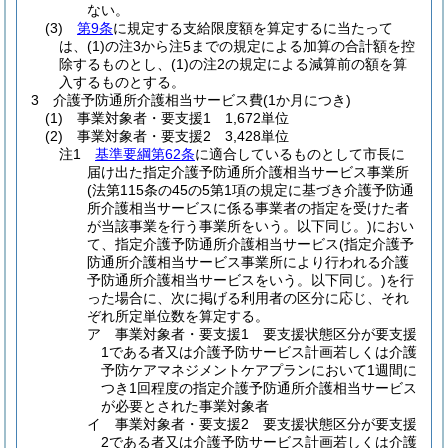
ない。
(3)
第9条
に規定する支給限度額を算定するに当たって
は、(1)の注3から注5までの規定による加算の合計額を控
除するものとし、(1)の注2の規定による減算前の額を算
入するものとする。
3 介護予防通所介護相当サービス費(1か月につき)
(1) 事業対象者・要支援1 1,672単位
(2) 事業対象者・要支援2 3,428単位
注1
基準要綱第62条
に適合しているものとして市長に
届け出た指定介護予防通所介護相当サービス事業所
(法第115条の45の5第1項の規定に基づき介護予防通
所介護相当サービスに係る事業者の指定を受けた者
が当該事業を行う事業所をいう。以下同じ。)におい
て、指定介護予防通所介護相当サービス(指定介護予
防通所介護相当サービス事業所により行われる介護
予防通所介護相当サービスをいう。以下同じ。)を行
った場合に、次に掲げる利用者の区分に応じ、それ
ぞれ所定単位数を算定する。
ア 事業対象者・要支援1 要支援状態区分が要支援
1である者又は介護予防サービス計画若しくは介護
予防ケアマネジメントケアプランにおいて1週間に
つき1回程度の指定介護予防通所介護相当サービス
が必要とされた事業対象者
イ 事業対象者・要支援2 要支援状態区分が要支援
2である者又は介護予防サービス計画若しくは介護