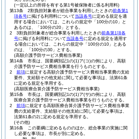
(一定以上の所得を有する第1号被保険者に係る利用料)
第13条
2割負担対象者が総合事業を利用したときの
前条第1
項各号
に掲げる利用料について
当該各号
に定める規定を適
用する場合においては、これらの規定中「100分の10」と
あるのは、「100分の20」とする。
2
3割負担対象者が総合事業を利用したときの
前条第1項各
号
に掲げる利用料について
当該各号
に定める規定を適用す
る場合においては、これらの規定中「100分の10」とある
のは、「100分の30」とする。
(高額介護予防サービス費相当事業)
第14条
市長は、国要綱別記1の
(1)
ア
(コ)
の例により、高額
介護予防サービス費相当事業を行うものとする。
2
前項
に規定する高額介護予防サービス費相当事業費の支給
要件、支給額その他支給に関して必要な事項は、法第61条
に定める規定を準用する。
(高額医療合算介護予防サービス費相当事業)
第15条
市長は、国要綱別記1の
(1)
ア
(サ)
の例により、高額
医療合算介護予防サービス費相当事業を行うものとする。
2
前項
に規定する高額医療合算介護予防サービス費相当事業
費の支給要件、支給額その他支給に関して必要な事項は、
法第61条の2に定める規定を準用する。
(その他)
第16条
この要綱に定めるもののほか、総合事業の実施に関
し必要な事項は、市長が別に定める。