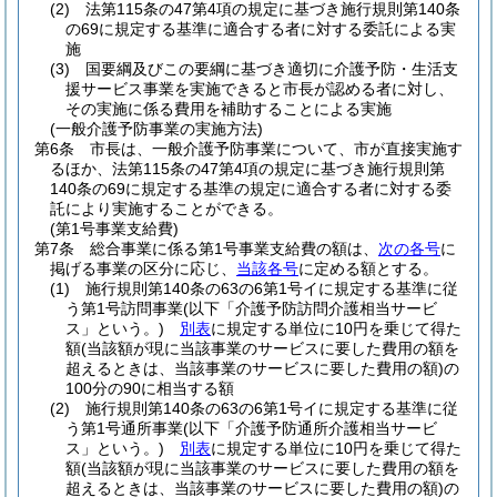
(2)
法第115条の47第4項の規定に基づき施行規則第140条
の69に規定する基準に適合する者に対する委託による実
施
(3)
国要綱及びこの要綱に基づき適切に介護予防・生活支
援サービス事業を実施できると市長が認める者に対し、
その実施に係る費用を補助することによる実施
(一般介護予防事業の実施方法)
第6条
市長は、一般介護予防事業について、市が直接実施す
るほか、法第115条の47第4項の規定に基づき施行規則第
140条の69に規定する基準の規定に適合する者に対する委
託により実施することができる。
(第1号事業支給費)
第7条
総合事業に係る第1号事業支給費の額は、
次の各号
に
掲げる事業の区分に応じ、
当該各号
に定める額とする。
(1)
施行規則第140条の63の6第1号イに規定する基準に従
う第1号訪問事業
(以下「介護予防訪問介護相当サービ
ス」という。)
別表
に規定する単位に10円を乗じて得た
額
(当該額が現に当該事業のサービスに要した費用の額を
超えるときは、当該事業のサービスに要した費用の額)
の
100分の90に相当する額
(2)
施行規則第140条の63の6第1号イに規定する基準に従
う第1号通所事業
(以下「介護予防通所介護相当サービ
ス」という。)
別表
に規定する単位に10円を乗じて得た
額
(当該額が現に当該事業のサービスに要した費用の額を
超えるときは、当該事業のサービスに要した費用の額)
の