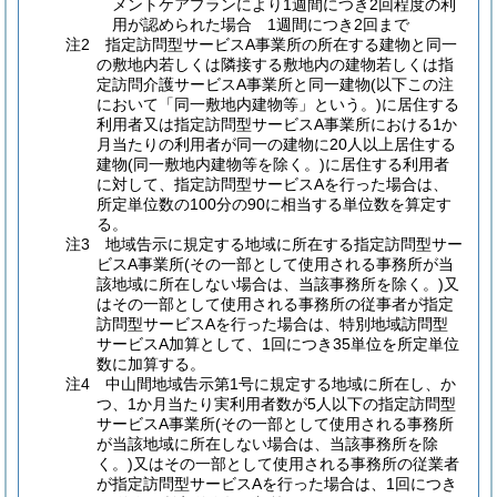
メントケアプランにより1週間につき2回程度の利
用が認められた場合 1週間につき2回まで
注2 指定訪問型サービスA事業所の所在する建物と同一
の敷地内若しくは隣接する敷地内の建物若しくは指
定訪問介護サービスA事業所と同一建物(以下この注
において「同一敷地内建物等」という。)に居住する
利用者又は指定訪問型サービスA事業所における1か
月当たりの利用者が同一の建物に20人以上居住する
建物(同一敷地内建物等を除く。)に居住する利用者
に対して、指定訪問型サービスAを行った場合は、
所定単位数の100分の90に相当する単位数を算定す
る。
注3 地域告示に規定する地域に所在する指定訪問型サー
ビスA事業所(その一部として使用される事務所が当
該地域に所在しない場合は、当該事務所を除く。)又
はその一部として使用される事務所の従事者が指定
訪問型サービスAを行った場合は、特別地域訪問型
サービスA加算として、1回につき35単位を所定単位
数に加算する。
注4 中山間地域告示第1号に規定する地域に所在し、か
つ、1か月当たり実利用者数が5人以下の指定訪問型
サービスA事業所(その一部として使用される事務所
が当該地域に所在しない場合は、当該事務所を除
く。)又はその一部として使用される事務所の従業者
が指定訪問型サービスAを行った場合は、1回につき