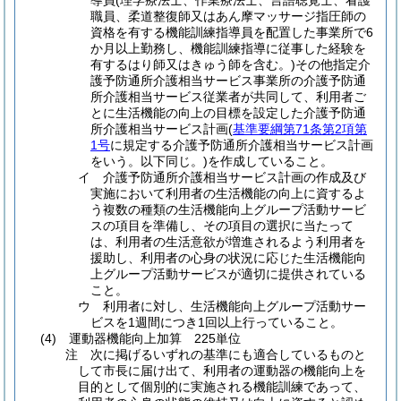
導員(理学療法士、作業療法士、言語聴覚士、看護
職員、柔道整復師又はあん摩マッサージ指圧師の
資格を有する機能訓練指導員を配置した事業所で6
か月以上勤務し、機能訓練指導に従事した経験を
有するはり師又はきゅう師を含む。)その他指定介
護予防通所介護相当サービス事業所の介護予防通
所介護相当サービス従業者が共同して、利用者ご
とに生活機能の向上の目標を設定した介護予防通
所介護相当サービス計画(
基準要綱第71条第2項第
1号
に規定する介護予防通所介護相当サービス計画
をいう。以下同じ。)を作成していること。
イ 介護予防通所介護相当サービス計画の作成及び
実施において利用者の生活機能の向上に資するよ
う複数の種類の生活機能向上グループ活動サービ
スの項目を準備し、その項目の選択に当たって
は、利用者の生活意欲が増進されるよう利用者を
援助し、利用者の心身の状況に応じた生活機能向
上グループ活動サービスが適切に提供されている
こと。
ウ 利用者に対し、生活機能向上グループ活動サー
ビスを1週間につき1回以上行っていること。
(4) 運動器機能向上加算 225単位
注 次に掲げるいずれの基準にも適合しているものと
して市長に届け出て、利用者の運動器の機能向上を
目的として個別的に実施される機能訓練であって、