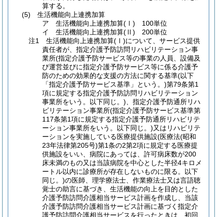
算する。
(5) 生活機能向上連携加算
ア 生活機能向上連携加算(Ⅰ) 100単位
イ 生活機能向上連携加算(Ⅱ) 200単位
注1 生活機能向上連携加算(Ⅰ)について、サービス提供
責任者が、指定介護予防訪問リハビリテーション事
業所(指定介護予防サービス等の事業の人員、設備及
び運営並びに指定介護予防サービス等に係る介護予
防のための効果的な支援の方法に関する基準(以下
「指定介護予防サービス基準」という。)第79条第1
項に規定する指定介護予防訪問リハビリテーション
事業所をいう。以下同じ。)、指定介護予防通所リハ
ビリテーション事業所(指定介護予防サービス基準第
117条第1項に規定する指定介護予防通所リハビリテ
ーション事業所をいう。以下同じ。)又はリハビリテ
ーションを実施している医療提供施設(医療法(昭和
23年法律第205号)第1条の2第2項に規定する医療提
供施設をいい、病院にあっては、許可病床数が200
床未満のもの又は当該病院を中心とした半径4キロメ
ートル以内に診療所が存在しないものに限る。以下
同じ。)の医師、理学療法士、作業療法士又は言語聴
覚士の助言に基づき、生活機能の向上を目的とした
介護予防訪問介護相当サービス計画を作成し、当該
介護予防訪問介護相当サービス計画に基づく指定介
護予防訪問介護相当サービスを行ったときは、初回