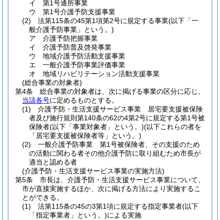
イ
第1号通所事業
ウ
第1号介護予防支援事業
(2)
法第115条の45第1項第2号に規定する事業
(以下「一
般介護予防事業」という。)
ア
介護予防把握事業
イ
介護予防普及啓発事業
ウ
地域介護予防活動支援事業
エ
一般介護予防事業評価事業
オ
地域リハビリテーション活動支援事業
(総合事業の対象者)
第4条
総合事業の対象者は、次に掲げる事業の区分に応じ、
当該各号
に定めるものとする。
(1)
介護予防・生活支援サービス事業 居宅要支援被保険
者及び施行規則第140条の62の4第2号に規定する第1号被
保険者
(以下「事業対象者」という。)
(以下これらの者を
「居宅要支援被保険者等」という。)
(2)
一般介護予防事業 第1号被保険者、その支援のため
の活動に関わる者その他介護予防に取り組むため市長が
適当と認める者
(介護予防・生活支援サービス事業の実施方法)
第5条
市長は、介護予防・生活支援サービス事業について、
市が直接実施するほか、次に掲げる方法により実施するこ
とができる。
(1)
法第115条の45の3第1項に規定する指定事業者
(以下
「指定事業者」という。)
による実施