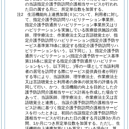
の当該指定介護予防訪問介護相当サービスが行われ
た日の属する月に、所定単位数を加算する。
注2 生活機能向上連携加算(Ⅱ)について、利用者に対し
て、指定介護予防訪問リハビリテーション事業所、
指定介護予防通所リハビリテーション事業所又はリ
ハビリテーションを実施している医療提供施設の医
師、理学療法士、作業療法士又は言語聴覚士が、指
定介護予防訪問リハビリテーション(指定介護予防サ
ービス基準第78条に規定する指定介護予防訪問リハ
ビリテーションをいう。以下同じ。)、指定介護予防
通所リハビリテーション(指定介護予防サービス基準
第116条に規定する指定介護予防通所リハビリテー
ションをいう。以下同じ。)等の一環として当該利用
者の居宅を訪問する際にサービス提供責任者が同行
する等により、当該医師、理学療法士、作業療法士
又は言語聴覚士と利用者の身体の状況等の評価を共
同して行い、かつ、生活機能の向上を目的とした介
護予防訪問介護相当サービス計画を作成した場合で
あって、当該医師、理学療法士、作業療法士又は言
語聴覚士と連携し、当該介護予防訪問介護相当サー
ビス計画に基づく指定介護予防訪問介護相当サービ
スを行ったときは、初回の当該指定介護予防訪問介
護相当サービスが行われた日の属する月以降3か月の
間、1か月につき所定単位数を加算する。ただし、生
活機能向上連携加算(Ⅰ)を算定している場合は、算