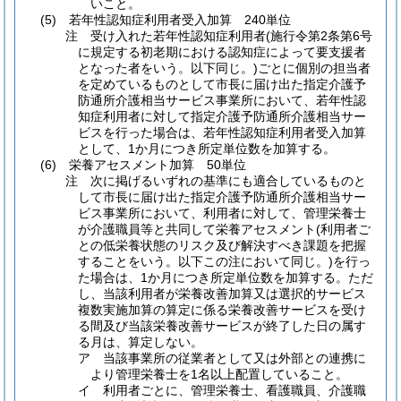
いこと。
(5) 若年性認知症利用者受入加算 240単位
注 受け入れた若年性認知症利用者(施行令第2条第6号
に規定する初老期における認知症によって要支援者
となった者をいう。以下同じ。)ごとに個別の担当者
を定めているものとして市長に届け出た指定介護予
防通所介護相当サービス事業所において、若年性認
知症利用者に対して指定介護予防通所介護相当サー
ビスを行った場合は、若年性認知症利用者受入加算
として、1か月につき所定単位数を加算する。
(6) 栄養アセスメント加算 50単位
注 次に掲げるいずれの基準にも適合しているものと
して市長に届け出た指定介護予防通所介護相当サー
ビス事業所において、利用者に対して、管理栄養士
が介護職員等と共同して栄養アセスメント(利用者ご
との低栄養状態のリスク及び解決すべき課題を把握
することをいう。以下この注において同じ。)を行っ
た場合は、1か月につき所定単位数を加算する。ただ
し、当該利用者が栄養改善加算又は選択的サービス
複数実施加算の算定に係る栄養改善サービスを受け
る間及び当該栄養改善サービスが終了した日の属す
る月は、算定しない。
ア 当該事業所の従業者として又は外部との連携に
より管理栄養士を1名以上配置していること。
イ 利用者ごとに、管理栄養士、看護職員、介護職