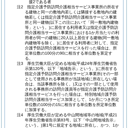
援2である者
注2 指定介護予防訪問介護相当サービス事業所の所在す
る建物と同一の敷地内若しくは隣接する敷地内の建
物若しくは指定介護予防訪問介護相当サービス事業
所と同一建物(以下この注において「同一敷地内建物
等」という。)に居住する利用者又は指定介護予防訪
問介護相当サービス事業所における1か月当たりの利
用者が同一の建物に20人以上居住する建物(同一敷地
内建物等を除く。)に居住する利用者に対して、指定
介護予防訪問介護相当サービスを行った場合は、所
定単位数の100分の90に相当する単位数を算定す
る。
注3 厚生労働大臣が定める地域(平成24年厚生労働省告
示第120号。以下「地域告示」という。)に所在する
指定介護予防訪問介護相当サービス事業所(その一部
として使用される事務所が当該地域に所在しない場
合は、当該事務所を除く。)又はその一部として使用
される事務所の訪問介護員等が指定介護予防訪問介
護相当サービスを行った場合は、特別地域介護予防
訪問介護相当サービス加算として、1か月につき所定
単位数の100分の15に相当する単位数を所定単位数
に加算する。
注4 厚生労働大臣が定める中山間地域等の地域(平成21
年厚生労働省告示第83号。以下「中山間地域告示」
という。)第1号に規定する地域に所在し、かつ、1か