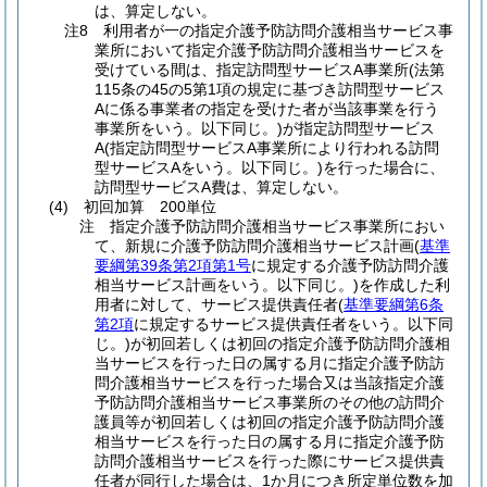
は、算定しない。
注8 利用者が一の指定介護予防訪問介護相当サービス事
業所において指定介護予防訪問介護相当サービスを
受けている間は、指定訪問型サービスA事業所(法第
115条の45の5第1項の規定に基づき訪問型サービス
Aに係る事業者の指定を受けた者が当該事業を行う
事業所をいう。以下同じ。)が指定訪問型サービス
A(指定訪問型サービスA事業所により行われる訪問
型サービスAをいう。以下同じ。)を行った場合に、
訪問型サービスA費は、算定しない。
(4) 初回加算 200単位
注 指定介護予防訪問介護相当サービス事業所におい
て、新規に介護予防訪問介護相当サービス計画(
基準
要綱第39条第2項第1号
に規定する介護予防訪問介護
相当サービス計画をいう。以下同じ。)を作成した利
用者に対して、サービス提供責任者(
基準要綱第6条
第2項
に規定するサービス提供責任者をいう。以下同
じ。)が初回若しくは初回の指定介護予防訪問介護相
当サービスを行った日の属する月に指定介護予防訪
問介護相当サービスを行った場合又は当該指定介護
予防訪問介護相当サービス事業所のその他の訪問介
護員等が初回若しくは初回の指定介護予防訪問介護
相当サービスを行った日の属する月に指定介護予防
訪問介護相当サービスを行った際にサービス提供責
任者が同行した場合は、1か月につき所定単位数を加