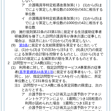
しない。
ア 介護職員等特定処遇改善加算(Ⅰ) (1)から(5)ま
でにより算定した単位数の1000分の63に相当する
単位数
イ 介護職員等特定処遇改善加算(Ⅱ) (1)から(5)ま
でにより算定した単位数の1000分の42に相当する
単位数
(8) 施行規則第22条の23第1項に規定する生活援助従事者
研修課程を修了した訪問介護員等が身体介護に従事した
場合は、当該月において(1)から(7)を算定しない。
(9)
第9条
に規定する支給限度額を算定するに当たって
は、(1)から(3)までの注3から注5まで、(6)及び(7)の規定
による加算の合計額を控除するものとし、(1)から(3)まで
の注2の規定による減算前の額を算入するものとする。
2 訪問型サービスA費(1回につき)
(1) 利用者に対して、指定訪問型サービスA事業所の従事
者(
基準要綱第44条第1項
に規定する従事者をいう。以下
同じ。)が、指定訪問型サービスAを行った場合に、所定
単位数として231単位を算定する。
注1 訪問型サービスA費に係る算定回数の限度は、次の
とおりとする。
ア 介護予防サービス計画又は介護予防ケアマネジ
メントケアプランにより、1週間につき1回程度の
利用が認められた場合 1週間につき1回まで
イ 介護予防サービス計画又は介護予防ケアマネジ