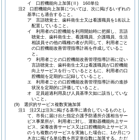
イ 口腔機能向上加算(Ⅱ) 160単位
注2 口腔機能向上加算については、次に掲げるいずれの
基準にも適合すること。
ア 言語聴覚士、歯科衛生士又は看護職員を1名以上
配置していること。
イ 利用者の口腔機能を利用開始時に把握し、言語
聴覚士、歯科衛生士、看護職員、介護職員、生活
相談員その他の職種の者が共同して、利用者ごと
の口腔機能改善管理指導計画を作成しているこ
と。
ウ 利用者ごとの口腔機能改善管理指導計画に従い
言語聴覚士、歯科衛生士又は看護職員が口腔機能
向上サービスを行っているとともに、利用者の口
腔機能を定期的に記録していること。
エ 利用者ごとの口腔機能改善管理指導計画の進捗
状況を定期的に評価していること。
オ 定員超過利用及び人員基準欠如に該当していな
いこと。
(9) 選択的サービス複数実施加算
注1 注2又は注3に掲げる基準に適合しているものとし
て、市長に届け出た指定介護予防通所介護相当サー
ビス事業所が、利用者に対し、運動器機能向上サー
ビス、栄養改善サービス又は口腔機能向上サービス
のうち複数のサービスを実施した場合に、1か月につ
き次に掲げる単位数を所定単位数に加算する。ただ