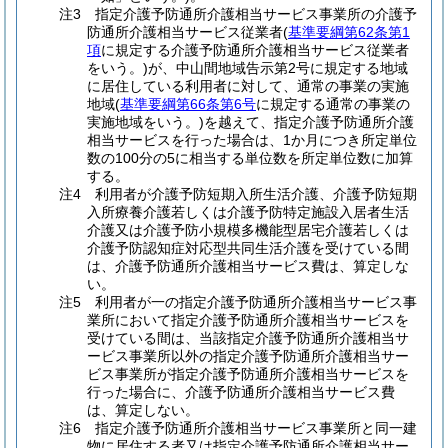
注3 指定介護予防通所介護相当サービス事業所の介護予
防通所介護相当サービス従業者(
基準要綱第62条第1
項
に規定する介護予防通所介護相当サービス従業者
をいう。)が、中山間地域告示第2号に規定する地域
に居住している利用者に対して、通常の事業の実施
地域(
基準要綱第66条第6号
に規定する通常の事業の
実施地域をいう。)を越えて、指定介護予防通所介護
相当サービスを行った場合は、1か月につき所定単位
数の100分の5に相当する単位数を所定単位数に加算
する。
注4 利用者が介護予防短期入所生活介護、介護予防短期
入所療養介護若しくは介護予防特定施設入居者生活
介護又は介護予防小規模多機能型居宅介護若しくは
介護予防認知症対応型共同生活介護を受けている間
は、介護予防通所介護相当サービス費は、算定しな
い。
注5 利用者が一の指定介護予防通所介護相当サービス事
業所において指定介護予防通所介護相当サービスを
受けている間は、当該指定介護予防通所介護相当サ
ービス事業所以外の指定介護予防通所介護相当サー
ビス事業所が指定介護予防通所介護相当サービスを
行った場合に、介護予防通所介護相当サービス費
は、算定しない。
注6 指定介護予防通所介護相当サービス事業所と同一建
物に居住する者又は指定介護予防通所介護相当サー