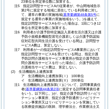
23単位を所定単位数に加算する。
注5 指定訪問型サービスAの従業者が、中山間地域告示
第2号に規定する地域に居住している利用者に対し
て、通常の事業の実施地域(
基準要綱第48条第5号
に
規定する通常の事業の実施地域をいう。)を越えて、
指定訪問型サービスAを行った場合は、1回につき12
単位を所定単位数に加算する。
注6 利用者が介護予防特定施設入居者生活介護又は介護
予防小規模多機能型居宅介護若しくは介護予防認知
症対応型共同生活介護を受けている間は、訪問型サ
ービスA費は、算定しない。
注7 利用者が一の指定訪問型サービスA事業所において
指定訪問型サービスAを受けている間は、指定介護
予防訪問介護相当サービス事業所が指定介護予防訪
問介護相当サービスを行った場合に、介護予防訪問
介護相当サービス費は、算定しない。
(2) 生活機能向上連携加算
ア 生活機能向上連携加算(Ⅰ) 100単位
イ 生活機能向上連携加算(Ⅱ) 200単位
注1 生活機能向上連携加算(Ⅰ)について、訪問事業責任
者(
基準要綱第44条第2項
に規定する訪問事業責任者
をいう。以下同じ。)が、指定介護予防訪問リハビリ
テーション事業所、指定介護予防通所リハビリテー
ション事業所又はリハビリテーションを実施してい
る医療提供施設の医師、理学療法士、作業療法士又