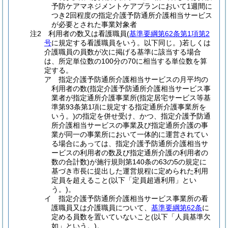
予防ケアマネジメントケアプランにおいて1週間に
つき2回程度の指定介護予防通所介護相当サービス
が必要とされた事業対象者
注2 利用者の数又は看護職員(
基準要綱第62条第1項第2
号
に規定する看護職員をいう。以下同じ。)若しくは
介護職員の員数が次に掲げる基準に該当する場合
は、所定単位数の100分の70に相当する単位数を算
定する。
ア 指定介護予防通所介護相当サービスの月平均の
利用者の数(指定介護予防通所介護相当サービス事
業者が指定通所介護事業所(指定居宅サービス等基
準第93条第1項に規定する指定通所介護事業所を
いう。)の指定を併せ受け、かつ、指定介護予防通
所介護相当サービスの事業及び指定通所介護の事
業が同一の事業所において一体的に運営されてい
る場合にあっては、指定介護予防通所介護相当サ
ービスの利用者の数及び指定通所介護の利用者の
数の合計数)が施行規則第140条の63の5の規定に
基づき市長に提出した運営規程に定められた利用
定員を超えること(以下「定員超過利用」とい
う。)。
イ 指定介護予防通所介護相当サービス事業所の看
護職員又は介護職員について、
基準要綱第62条
に
定める員数を置いていないこと(以下「人員基準欠
如」という。)。