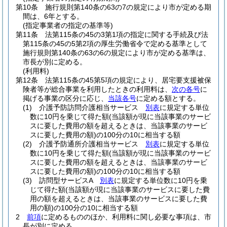
第10条
施行規則第140条の63の7の規定により市が定める期
間は、6年とする。
(指定事業者の指定の基準等)
第11条
法第115条の45の3第1項の指定に関する手続及び法
第115条の45の5第2項の厚生労働省令で定める基準として
施行規則第140条の63の6の規定により市が定める基準は、
市長が別に定める。
(利用料)
第12条
法第115条の45第5項の規定により、居宅要支援被保
険者等が総合事業を利用したときの利用料は、
次の各号
に
掲げる事業の区分に応じ、
当該各号
に定める額とする。
(1)
介護予防訪問介護相当サービス
別表
に規定する単位
数に10円を乗じて得た額
(当該額が現に当該事業のサービ
スに要した費用の額を超えるときは、当該事業のサービ
スに要した費用の額)
の100分の10に相当する額
(2)
介護予防通所介護相当サービス
別表
に規定する単位
数に10円を乗じて得た額
(当該額が現に当該事業のサービ
スに要した費用の額を超えるときは、当該事業のサービ
スに要した費用の額)
の100分の10に相当する額
(3)
訪問型サービスA
別表
に規定する単位数に10円を乗
じて得た額
(当該額が現に当該事業のサービスに要した費
用の額を超えるときは、当該事業のサービスに要した費
用の額)
の100分の10に相当する額
2
前項
に定めるもののほか、利用料に関し必要な事項は、市
長が別に定める。