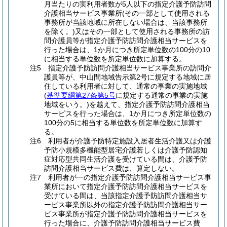
月当たりの実利用者数が5人以下の指定介護予防訪問
介護相当サービス事業所(その一部として使用される
事務所が当該地域に所在しない場合は、当該事務所
を除く。)又はその一部として使用される事務所の訪
問介護員等が指定介護予防訪問介護相当サービスを
行った場合は、1か月につき所定単位数の100分の10
に相当する単位数を所定単位数に加算する。
注5 指定介護予防訪問介護相当サービス事業所の訪問介
護員等が、中山間地域告示第2号に規定する地域に居
住している利用者に対して、通常の事業の実施地域
(
基準要綱第27条第5号
に規定する通常の事業の実施
地域をいう。)を越えて、指定介護予防訪問介護相当
サービスを行った場合は、1か月につき所定単位数の
100分の5に相当する単位数を所定単位数に加算す
る。
注6 利用者が介護予防特定施設入居者生活介護又は介護
予防小規模多機能型居宅介護若しくは介護予防認知
症対応型共同生活介護を受けている間は、介護予防
訪問介護相当サービス費は、算定しない。
注7 利用者が一の指定介護予防訪問介護相当サービス事
業所において指定介護予防訪問介護相当サービスを
受けている間は、当該指定介護予防訪問介護相当サ
ービス事業所以外の指定介護予防訪問介護相当サー
ビス事業所が指定介護予防訪問介護相当サービスを
行った場合に、介護予防訪問介護相当サービス費