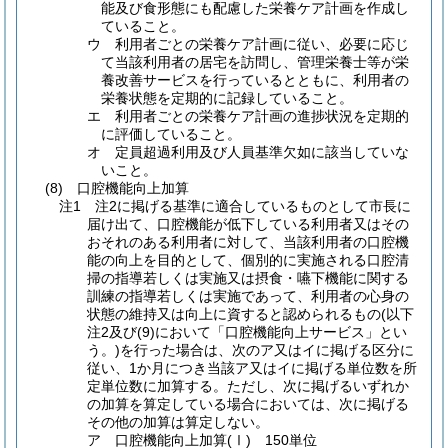
能及び食形態にも配慮した栄養ケア計画を作成し
ていること。
ウ 利用者ごとの栄養ケア計画に従い、必要に応じ
て当該利用者の居宅を訪問し、管理栄養士等が栄
養改善サービスを行っているとともに、利用者の
栄養状態を定期的に記録していること。
エ 利用者ごとの栄養ケア計画の進捗状況を定期的
に評価していること。
オ 定員超過利用及び人員基準欠如に該当していな
いこと。
(8) 口腔機能向上加算
注1 注2に掲げる基準に適合しているものとして市長に
届け出て、口腔機能が低下している利用者又はその
おそれのある利用者に対して、当該利用者の口腔機
能の向上を目的として、個別的に実施される口腔清
掃の指導若しくは実施又は摂食・嚥下機能に関する
訓練の指導若しくは実施であって、利用者の心身の
状態の維持又は向上に資すると認められるもの(以下
注2及び(9)において「口腔機能向上サービス」とい
う。)を行った場合は、次のア又はイに掲げる区分に
従い、1か月につき当該ア又はイに掲げる単位数を所
定単位数に加算する。ただし、次に掲げるいずれか
の加算を算定している場合においては、次に掲げる
その他の加算は算定しない。
ア 口腔機能向上加算(Ⅰ) 150単位