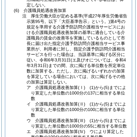
定しない。
(6) 介護職員処遇改善加算
注 厚生労働大臣が定める基準(平成27年厚生労働省告
示第95号。以下「大臣基準告示」という。)第4号の
規定を準用する介護予防訪問介護相当サービスにお
ける介護職員処遇改善加算の基準に適合している介
護職員の賃金の改善等を実施しているものとして市
長に届け出た指定介護予防訪問介護相当サービス事
業所が、利用者に対し、指定介護予防訪問介護相当
サービスを行った場合は、当該基準に掲げる区分に
従い、令和6年3月31日(エ及びオについては、令和4
年3月31日)までの間、次に掲げる単位数を所定単位
数に加算する。ただし、次に掲げるいずれかの加算
を算定している場合においては、次に掲げるその他
の加算は算定しない。
ア 介護職員処遇改善加算(Ⅰ) (1)から(5)までによ
り算定した単位数の1000分の137に相当する単位
数
イ 介護職員処遇改善加算(Ⅱ) (1)から(5)までによ
り算定した単位数の1000分の100に相当する単位
数
ウ 介護職員処遇改善加算(Ⅲ) (1)から(5)までによ
り算定した単位数の1000分の55に相当する単位数
エ 介護職員処遇改善加算(Ⅳ) ウにより算定した