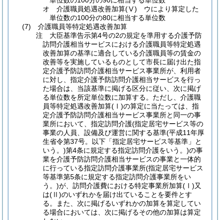
単位数の100分の90に相当する単位数
オ 介護職員処遇改善加算(Ⅴ) ウにより算定した
単位数の100分の80に相当する単位数
(7) 介護職員等特定処遇改善加算
注 大臣基準告示第4号の2の規定を準用する介護予防
訪問介護相当サービスにおける介護職員等特定処遇
改善加算の基準に適合している介護職員等の賃金の
改善等を実施しているものとして市長に届け出た指
定介護予防訪問介護相当サービス事業所が、利用者
に対し、指定介護予防訪問介護相当サービスを行っ
た場合は、当該基準に掲げる区分に従い、次に掲げ
る単位数を所定単位数に加算する。ただし、介護職
員等特定処遇改善加算(Ⅰ)の算定に当たっては、指
定介護予防訪問介護相当サービス事業所と同一の事
業所において、指定訪問介護(指定居宅サービス等の
事業の人員、設備及び運営に関する基準(平成11年厚
生省令第37号。以下「指定居宅サービス等基準」と
いう。)第4条に規定する指定訪問介護をいう。)の事
業を介護予防訪問介護相当サービスの事業と一体的
に行っている指定訪問介護事業所(指定居宅サービス
等基準第5条に規定する指定訪問介護事業所をい
う。)が、訪問介護費における特定事業所加算(Ⅰ)又
は(Ⅱ)のいずれかを届け出ていることを要件とす
る。また、次に掲げるいずれかの加算を算定してい
る場合においては、次に掲げるその他の加算は算定