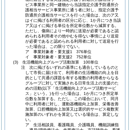
ビス事業所と同一建物から当該指定介護予防通所介
護相当サービス事業所に通う者に対し、指定介護予
防通所介護相当サービスを行った場合は、次のア又
はイに掲げる利用者の区分に応じ、1か月につき当該
ア又はイに掲げる単位を所定単位数から減算する。
ただし、傷病により一時的に送迎が必要であると認
められる利用者その他やむを得ない事情により送迎
が必要であると認められる利用者に対して送迎を行
った場合は、この限りでない。
ア 事業対象者・要支援1 376単位
イ 事業対象者・要支援2 752単位
(3) 生活機能向上グループ活動加算 100単位
注 次に掲げるいずれの基準にも適合しているものと
して市長に届け出て、利用者の生活機能の向上を目
的として共通の課題を有する複数の利用者からなる
グループに対して実施される日常生活上の支援のた
めの活動(以下「生活機能向上グループ活動サービ
ス」という。)を行った場合は、1か月につき所定単
位数を加算する。ただし、この場合において、同月
中に利用者に対し、運動器機能向上加算、栄養改善
加算、口腔機能向上加算又は選択的サービス複数実
施加算のいずれかを算定している場合は、算定しな
い。
ア 生活相談員、看護職員、介護職員、機能訓練指