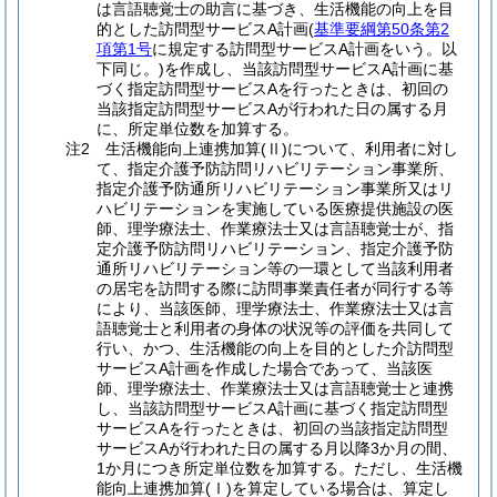
は言語聴覚士の助言に基づき、生活機能の向上を目
的とした訪問型サービスA計画(
基準要綱第50条第2
項第1号
に規定する訪問型サービスA計画をいう。以
下同じ。)を作成し、当該訪問型サービスA計画に基
づく指定訪問型サービスAを行ったときは、初回の
当該指定訪問型サービスAが行われた日の属する月
に、所定単位数を加算する。
注2 生活機能向上連携加算(Ⅱ)について、利用者に対し
て、指定介護予防訪問リハビリテーション事業所、
指定介護予防通所リハビリテーション事業所又はリ
ハビリテーションを実施している医療提供施設の医
師、理学療法士、作業療法士又は言語聴覚士が、指
定介護予防訪問リハビリテーション、指定介護予防
通所リハビリテーション等の一環として当該利用者
の居宅を訪問する際に訪問事業責任者が同行する等
により、当該医師、理学療法士、作業療法士又は言
語聴覚士と利用者の身体の状況等の評価を共同して
行い、かつ、生活機能の向上を目的とした介訪問型
サービスA計画を作成した場合であって、当該医
師、理学療法士、作業療法士又は言語聴覚士と連携
し、当該訪問型サービスA計画に基づく指定訪問型
サービスAを行ったときは、初回の当該指定訪問型
サービスAが行われた日の属する月以降3か月の間、
1か月につき所定単位数を加算する。ただし、生活機
能向上連携加算(Ⅰ)を算定している場合は、算定し