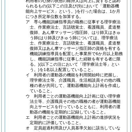
利用者の心身の状態の維持又は向上に資すると認め
られるもの(以下この注及び(9)において「運動器機
能向上サービス」という。)を行った場合は、1か月
につき所定単位数を加算する。
ア 専ら機能訓練指導員の職務に従事する理学療法
士、作業療法士、言語聴覚士、看護職員、柔道整
復師、あん摩マッサージ指圧師、はり師又はきゅ
う師(はり師及びきゅう師については、理学療法
士、作業療法士、言語聴覚士、看護職員、柔道整
復師又はあん摩マッサージ指圧師の資格を有する
機能訓練指導員を配置した事業所で6か月以上勤務
し、機能訓練指導に従事した経験を有する者に限
る。)(以下この注において「理学療法士等」とい
う。)を1名以上配置していること。
イ 利用者の運動器の機能を利用開始時に把握し、
理学療法士等、介護職員、生活相談員その他の職
種の者が共同して、運動器機能向上計画を作成し
ていること。
ウ 利用者ごとの運動器機能向上計画に従い理学療
法士等、介護職員その他の職種の者が運動器機能
向上サービスを行っているとともに、利用者の運
動器の機能を定期的に記録していること。
エ 利用者ごとの運動器機能向上計画の進捗状況を
定期的に評価していること。
オ 定員超過利用及び人員基準欠如に該当していな