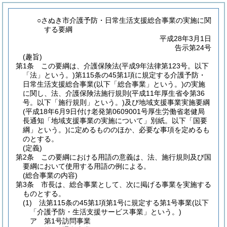
○さぬき市介護予防・日常生活支援総合事業の実施に関
する要綱
平成28年3月1日
告示第24号
(趣旨)
第1条
この要綱は、介護保険法
(平成9年法律第123号。以下
「法」という。)
第115条の45第1項に規定する介護予防・
日常生活支援総合事業
(以下「総合事業」という。)
の実施
に関し、法、介護保険法施行規則
(平成11年厚生省令第36
号。以下「施行規則」という。)
及び地域支援事業実施要綱
(平成18年6月9日付け老発第0609001号厚生労働省老健局
長通知「地域支援事業の実施について」別紙。以下「国要
綱」という。)
に定めるもののほか、必要な事項を定めるも
のとする。
(定義)
第2条
この要綱における用語の意義は、法、施行規則及び国
要綱において使用する用語の例による。
(総合事業の内容)
第3条
市長は、総合事業として、次に掲げる事業を実施する
ものとする。
(1)
法第115条の45第1項第1号に規定する第1号事業
(以下
「介護予防・生活支援サービス事業」という。)
ア
第1号訪問事業