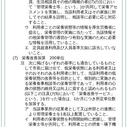
員、生活相談員その他の職種の者((7)の注におい
て「管理栄養士等」という。)が共同して栄養アセ
スメントを実施し、当該利用者又はその家族に対
してその結果を説明し、相談等に必要に応じ対応
すること。
ウ 利用者ごとの栄養状態等の情報を厚生労働省に
提出し、栄養管理の実施に当たって、当該情報そ
の他栄養管理の適切かつ有効な実施のために必要
な情報を活用していること。
エ 定員超過利用及び人員基準欠如に該当していな
いこと。
(7) 栄養改善加算 200単位
注 次に掲げるいずれの基準にも適合しているものと
して市長に届け出て、低栄養状態にある利用者又は
そのおそれのある利用者に対して、当該利用者の低
栄養状態の改善等を目的として、個別的に実施され
る栄養食事相談等の栄養管理であって、利用者の心
身の状態の維持又は向上に資すると認められるもの
(以下この注及び(9)において「栄養改善サービス」
という。)を行った場合は、1か月につき所定単位数
を加算する。
ア 当該事業所の従業者として又は外部との連携に
より管理栄養士を1名以上配置していること。
イ 利用者の栄養状態を利用開始時に把握し、管理
栄養士等が共同して、利用者ごとの摂食・嚥下機