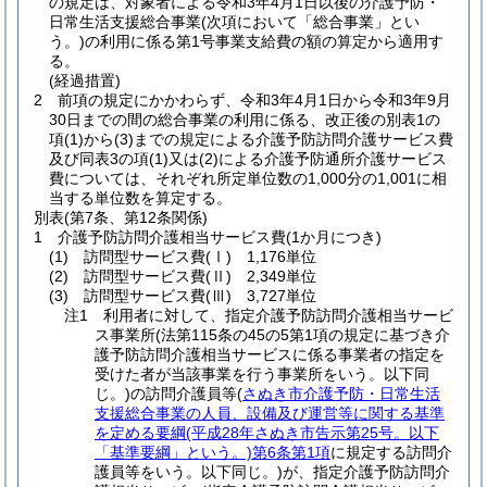
の規定は、対象者による令和3年4月1日以後の介護予防・
日常生活支援総合事業
(次項において「総合事業」とい
う。)
の利用に係る第1号事業支給費の額の算定から適用す
る。
(経過措置)
2
前項の規定にかかわらず、令和3年4月1日から令和3年9月
30日までの間の総合事業の利用に係る、改正後の別表1の
項
(1)
から
(3)
までの規定による介護予防訪問介護サービス費
及び同表3の項
(1)
又は
(2)
による介護予防通所介護サービス
費については、それぞれ所定単位数の1,000分の1,001に相
当する単位数を算定する。
別表
(第7条、第12条関係)
1 介護予防訪問介護相当サービス費(1か月につき)
(1) 訪問型サービス費(Ⅰ) 1,176単位
(2) 訪問型サービス費(Ⅱ) 2,349単位
(3) 訪問型サービス費(Ⅲ) 3,727単位
注1 利用者に対して、指定介護予防訪問介護相当サービ
ス事業所(法第115条の45の5第1項の規定に基づき介
護予防訪問介護相当サービスに係る事業者の指定を
受けた者が当該事業を行う事業所をいう。以下同
じ。)の訪問介護員等(
さぬき市介護予防・日常生活
支援総合事業の人員、設備及び運営等に関する基準
を定める要綱(平成28年さぬき市告示第25号。以下
「基準要綱」という。)第6条第1項
に規定する訪問介
護員等をいう。以下同じ。)が、指定介護予防訪問介