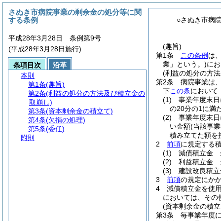
さぬき市病院事業の剰余金の処分等に関
する条例
○さぬき市病
平成28年3月28日 条例第9号
(趣旨)
(平成28年3月28日施行)
第1条
この条例
は
業」という。)
にお
条項目次
沿革
(利益の処分の方法
本則
第2条
病院事業は
第1条
(趣旨)
下
この条
において
第2条
(利益の処分の方法及び積立金の
(1)
事業年度末日
取崩し)
の20分の1に満
第3条
(資本剰余金の積立て)
(2)
事業年度末日
第4条
(欠損の処理)
い金額
(当該事
第5条
(委任)
積み立てた額を
附則
2
前項
に規定する
(1)
減債積立金 
(2)
利益積立金 
(3)
建設改良積立
3
前項
の規定にか
4
減債積立金を使
においては、その
(資本剰余金の積立
第3条
毎事業年度