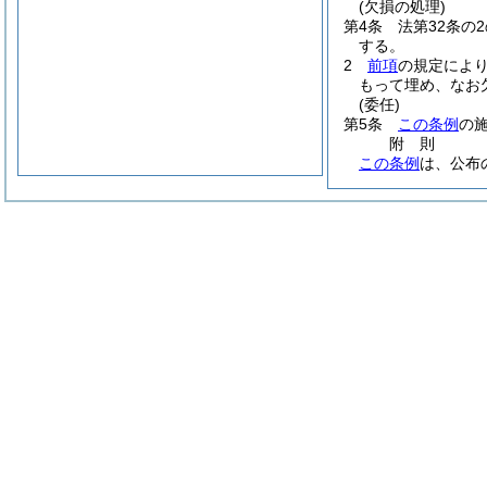
(欠損の処理)
第4条
法第32条
する。
2
前項
の規定によ
もって埋め、なお
(委任)
第5条
この条例
の
附
則
この条例
は、公布