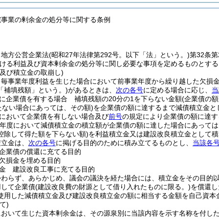
院事業の剰余金の処分等に関する条例
、地方公営企業法
(昭和27年法律第292号。以下「法」という。)
第32条
ける利益及び資本剰余金の処分等に関し必要な事項を定めるものとする
及び積立金の取崩し)
、毎事業年度利益を生じた場合において前事業年度から繰り越した欠損
「補填残額」という。)
があるときは、
次の各号
に定める場合に応じ、
当
に企業債を有する場合 補填残額の20分の1を下らない金額
(企業債の
たない場合にあっては、その額)
を企業債の額に達するまで減債積立金と
において企業債を有しない場合及び
前号
の規定により企業債の額に達す
業年度において減債積立金の積立額が企業債の額に達した場合にあっては
控除して得た額を下らない額)
を利益積立金又は建設改良積立金として積
積立金は、
次の各号
に掲げる目的のために積み立てるものとし、
当該各
企業債の償還に充てる目的
欠損金を埋める目的
金 建設改良工事に充てる目的
かわらず、あらかじめ、議会の議決を経た場合には、積立金をその目的
用して企業債
(建設改良費の財源として借り入れたものに限る。)
を償還し
使用した減債積立金及び建設改良積立金の額に相当する金額を自己資本
て)
において生じた資本剰余金は、その源泉別に当該内容を示す名称を付し