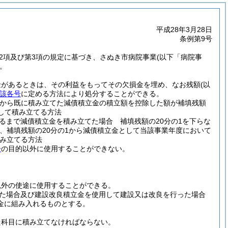
平成28年3月28日
条例第9号
第2項及び第3項の規定に基づき、さぬき市病院事業
(以下「病院事
。
金があるときは、その利益をもってその欠損金を埋め、なお残額
(以
該各号
に定める方法により処分することができる。
額から既に積み立てた減債積立金の積立額を控除した額が補填残額
して積み立てる方法
るまで減債積立金を積み立てた場合 補填残額の20分の1を下らな
、補填残額の20分の1から減債積立金として当該事業年度において
み立てる方法
号
の目的以外に使用することができない。
以外の使途に使用することができる。
た場合及び建設改良積立金を使用して建設又は改良を行った場合
金に組み入れるものとする。
た科目に積み立てなければならない。