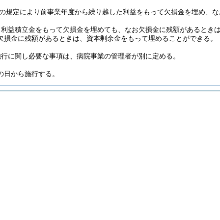
の2の規定により前事業年度から繰り越した利益をもって欠損金を埋め、
り利益積立金をもって欠損金を埋めても、なお欠損金に残額があるとき
欠損金に残額があるときは、資本剰余金をもって埋めることができる。
施行に関し必要な事項は、病院事業の管理者が別に定める。
の日から施行する。