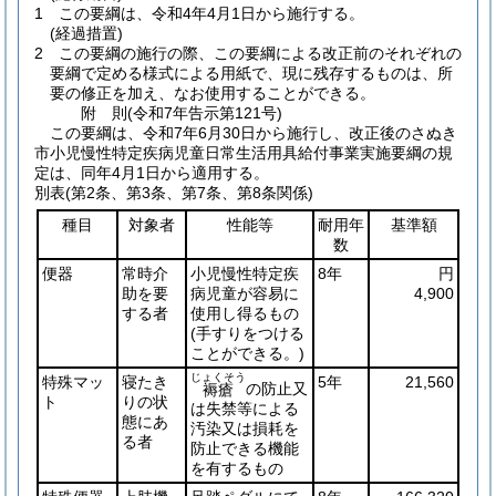
1
この要綱は、令和4年4月1日から施行する。
(経過措置)
2
この要綱の施行の際、この要綱による改正前のそれぞれの
要綱で定める様式による用紙で、現に残存するものは、所
要の修正を加え、なお使用することができる。
附
則
(令和7年
告示第121号)
この要綱は、令和7年6月30日から施行し、改正後のさぬき
市小児慢性特定疾病児童日常生活用具給付事業実施要綱の規
定は、同年4月1日から適用する。
別表
(第2条、第3条、第7条、第8条関係)
種目
対象者
性能等
耐用年
基準額
数
便器
常時介
小児慢性特定疾
8年
円
助を要
病児童が容易に
4,900
する者
使用し得るもの
(手すりをつける
ことができる。)
じょくそう
特殊マッ
寝たき
5年
21,560
の防止又
褥瘡
ト
りの状
は失禁等による
態にあ
汚染又は損耗を
る者
防止できる機能
を有するもの