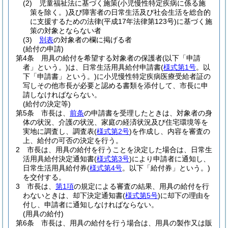
(2)
児童福祉法に基づく施策
(小児慢性特定疾病に係る施
策を除く。)
及び障害者の日常生活及び社会生活を総合的
に支援するための法律
(平成17年法律第123号)
に基づく施
策の対象とならない者
(3)
別表
の対象者の欄に掲げる者
(給付の申請)
第4条
用具の給付を希望する対象者の保護者
(以下「申請
者」という。)
は、日常生活用具給付申請書
(
様式第1号
。以
下「申請書」という。)
に小児慢性特定疾病医療受給者証の
写しその他市長が必要と認める書類を添付して、市長に申
請しなければならない。
(給付の決定等)
第5条
市長は、
前条
の申請書を受理したときは、対象者の身
体の状況、介護の状況、家庭の経済状況及び住宅環境等を
実地に調査し、調査表
(
様式第2号
)
を作成し、内容を審査の
上、給付の可否の決定を行う。
2
市長は、用具の給付を行うことを決定した場合は、日常生
活用具給付決定通知書
(
様式第3号
)
により申請者に通知し、
日常生活用具給付券
(
様式第4号
。以下「給付券」という。)
を交付する。
3
市長は、
第1項
の規定による審査の結果、用具の給付を行
わないときは、却下決定通知書
(
様式第5号
)
に却下の理由を
付し、申請者に通知しなければならない。
(用具の給付)
第6条
市長は、用具の給付を行う場合は、用具の製作又は販