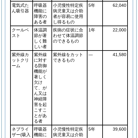
電気式た
呼吸器
小児慢性特定疾
5年
62,040
ん吸引器
機能に
病児童又は介助
障害の
者が容易に使用
ある者
し得るもの
クールベ
体温調
疾病の症状に合
1年
22,000
スト
節が著
わせて体温調節
しく難
のできるもの
しい者
紫外線カ
紫外線
紫外線をカット
―
41,580
ットクリ
に対す
できるもの
ーム
る防御
機能が
著しく
欠け
て、が
ん又は
神経障
害を起
こすこ
とがあ
る者
ネブライ
呼吸器
小児慢性特定疾
5年
39,600
ザー
(吸入
機能に
病児童又は介助