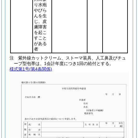
り水疱
やびら
んを生
じ、皮
膚障害
を起こ
すこと
がある
者
注 紫外線カットクリーム、ストーマ装具、人工鼻及びチュ
ーブ型包帯は、1会計年度につき1回の給付とする。
様式第1号
(第4条関係)