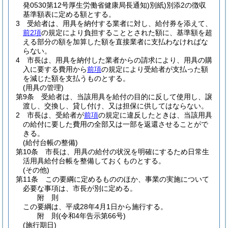
発0530第12号厚生労働省健康局長通知)
別紙)
別添2の徴収
基準額表に定める額とする。
3
受給者は、用具を納付する業者に対し、給付券を添えて、
前2項
の規定により負担することとされた額に、基準額を超
える部分の額を加算した額を直接業者に支払わなければな
らない。
4
市長は、用具を納付した業者からの請求により、用具の購
入に要する費用から
前項
の規定により受給者が支払った額
を減じた額を支払うものとする。
(用具の管理)
第9条
受給者は、当該用具を給付の目的に反して使用し、譲
渡し、交換し、貸し付け、又は担保に供してはならない。
2
市長は、受給者が
前項
の規定に違反したときは、当該用具
の給付に要した費用の全部又は一部を返還させることがで
きる。
(給付台帳の整備)
第10条
市長は、用具の給付の状況を明確にするため日常生
活用具給付台帳を整備しておくものとする。
(その他)
第11条
この要綱に定めるもののほか、事業の実施について
必要な事項は、市長が別に定める。
附
則
この要綱は、平成28年4月1日から施行する。
附
則
(令和4年
告示第66号)
(施行期日)