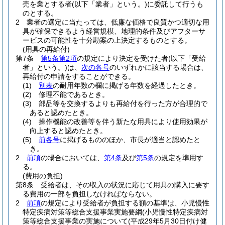
売を業とする者
(以下「業者」という。)
に委託して行うも
のとする。
2
業者の選定に当たっては、低廉な価格で良質かつ適切な用
具が確保できるよう経営規模、地理的条件及びアフターサ
ービスの可能性を十分勘案の上決定するものとする。
(用具の再給付)
第7条
第5条第2項
の規定により決定を受けた者
(以下「受給
者」という。)
は、
次の各号
のいずれかに該当する場合は、
再給付の申請をすることができる。
(1)
別表
の耐用年数の欄に掲げる年数を経過したとき。
(2)
修理不能であるとき。
(3)
部品等を交換するよりも再給付を行った方が合理的で
あると認めたとき。
(4)
操作機能の改善等を伴う新たな用具により使用効果が
向上すると認めたとき。
(5)
前各号
に掲げるもののほか、市長が適当と認めたと
き。
2
前項
の場合においては、
第4条
及び
第5条
の規定を準用す
る。
(費用の負担)
第8条
受給者は、その収入の状況に応じて用具の購入に要す
る費用の一部を負担しなければならない。
2
前項
の規定により受給者が負担する額の基準は、小児慢性
特定疾病対策等総合支援事業実施要綱
(小児慢性特定疾病対
策等総合支援事業の実施について
(平成29年5月30日付け健