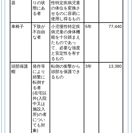
器
りの状
性特定疾病児童
態にあ
の体位を変換さ
る者
せるのに容易に
使用し得るもの
車椅子
下肢が
小児慢性特定疾
5年
77,440
不自由
病児童の身体機
な者
能を十分踏まえ
たものであっ
て、必要な強度
と安定性を有す
るもの
頭部保護
発作等
転倒の衝撃から
3年
13,380
帽
により
頭部を保護でき
頻繁に
るもの
転倒す
る者
(在宅以
外
(入院
中又は
施設入
所)
の者
につい
ても対
象)