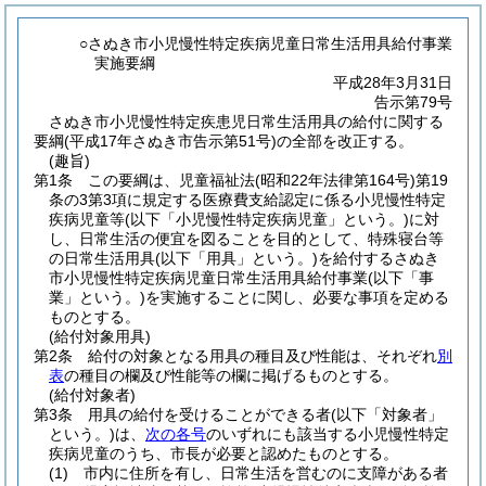
○さぬき市小児慢性特定疾病児童日常生活用具給付事業
実施要綱
平成28年3月31日
告示第79号
さぬき市小児慢性特定疾患児日常生活用具の給付に関する
要綱(平成17年さぬき市告示第51号)の全部を改正する。
(趣旨)
第1条
この要綱は、児童福祉法
(昭和22年法律第164号)
第19
条の3第3項に規定する医療費支給認定に係る小児慢性特定
疾病児童等
(以下「小児慢性特定疾病児童」という。)
に対
し、日常生活の便宜を図ることを目的として、特殊寝台等
の日常生活用具
(以下「用具」という。)
を給付するさぬき
市小児慢性特定疾病児童日常生活用具給付事業
(以下「事
業」という。)
を実施することに関し、必要な事項を定める
ものとする。
(給付対象用具)
第2条
給付の対象となる用具の種目及び性能は、それぞれ
別
表
の種目の欄及び性能等の欄に掲げるものとする。
(給付対象者)
第3条
用具の給付を受けることができる者
(以下「対象者」
という。)
は、
次の各号
のいずれにも該当する小児慢性特定
疾病児童のうち、市長が必要と認めたものとする。
(1)
市内に住所を有し、日常生活を営むのに支障がある者