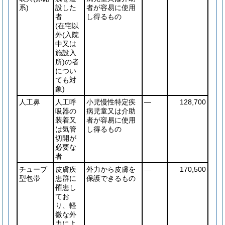
系)
設した
者が容易に使用
者
し得るもの
(在宅以
外
(入院
中又は
施設入
所)
の者
につい
ても対
象)
人工鼻
人工呼
小児慢性特定疾
―
128,700
吸器の
病児童又は介助
装着又
者が容易に使用
は気管
し得るもの
切開が
必要な
者
チューブ
皮膚疾
外力から皮膚を
―
170,500
型包帯
患群に
保護できるもの
罹患し
てお
り、軽
微な外
力によ