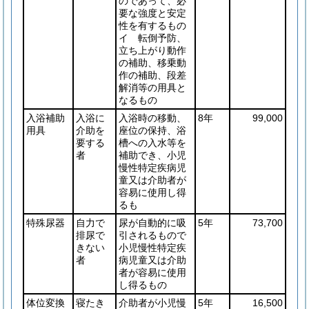
のであって、必
要な強度と安定
性を有するもの
イ 転倒予防、
立ち上がり動作
の補助、移乗動
作の補助、段差
解消等の用具と
なるもの
入浴補助
入浴に
入浴時の移動、
8年
99,000
用具
介助を
座位の保持、浴
要する
槽への入水等を
者
補助でき、小児
慢性特定疾病児
童又は介助者が
容易に使用し得
るも
特殊尿器
自力で
尿が自動的に吸
5年
73,700
排尿で
引されるもので
きない
小児慢性特定疾
者
病児童又は介助
者が容易に使用
し得るもの
体位変換
寝たき
介助者が小児慢
5年
16,500