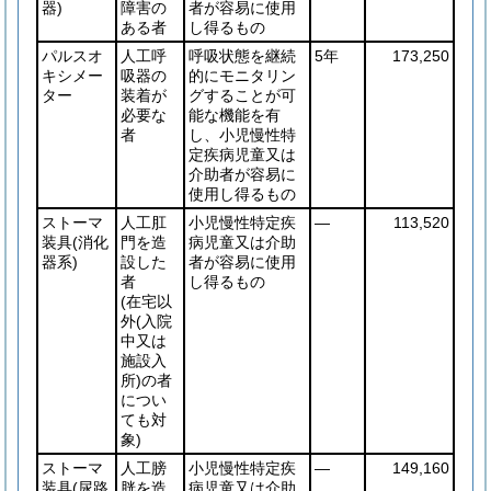
器)
障害の
者が容易に使用
ある者
し得るもの
パルスオ
人工呼
呼吸状態を継続
5年
173,250
キシメー
吸器の
的にモニタリン
ター
装着が
グすることが可
必要な
能な機能を有
者
し、小児慢性特
定疾病児童又は
介助者が容易に
使用し得るもの
ストーマ
人工肛
小児慢性特定疾
―
113,520
装具
(消化
門を造
病児童又は介助
器系)
設した
者が容易に使用
者
し得るもの
(在宅以
外
(入院
中又は
施設入
所)
の者
につい
ても対
象)
ストーマ
人工膀
小児慢性特定疾
―
149,160
装具
(尿路
胱を造
病児童又は介助