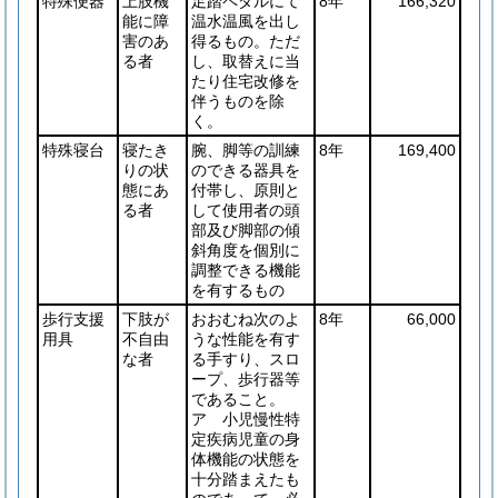
特殊便器
上肢機
足踏ペダルにて
8年
166,320
能に障
温水温風を出し
害のあ
得るもの。ただ
る者
し、取替えに当
たり住宅改修を
伴うものを除
く。
特殊寝台
寝たき
腕、脚等の訓練
8年
169,400
りの状
のできる器具を
態にあ
付帯し、原則と
る者
して使用者の頭
部及び脚部の傾
斜角度を個別に
調整できる機能
を有するもの
歩行支援
下肢が
おおむね次のよ
8年
66,000
用具
不自由
うな性能を有す
な者
る手すり、スロ
ープ、歩行器等
であること。
ア 小児慢性特
定疾病児童の身
体機能の状態を
十分踏まえたも