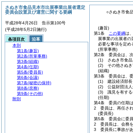
さぬき市食品見本市出展事業出展者選定
委員会設置及び運営に関する要綱
○さぬき市食
平成28年4月26日 告示第100号
(趣旨)
(平成28年5月2日施行)
第1条
この要綱
は
展事業の出展者の
条項目次
沿革
必要な事項を定め
本則
(所掌事務)
第1条
(趣旨)
第2条
委員会は、
第2条
(所掌事務)
(1)
さぬき市食品
第3条
(組織)
(2)
その他さぬき
第4条
(任期)
(組織)
第5条
(委員長)
第3条
委員会は、
第6条
(会議)
(1)
建設経済部長
第7条
(秘密の保持)
(2)
公益財団法人
第8条
(庶務)
(3)
識見を有する
第9条
(その他)
(任期)
附則
第4条
委員の任期
2
委員は、再任さ
(委員長)
第5条
委員会に委
2
委員長は、会務
3
委員長に事故が