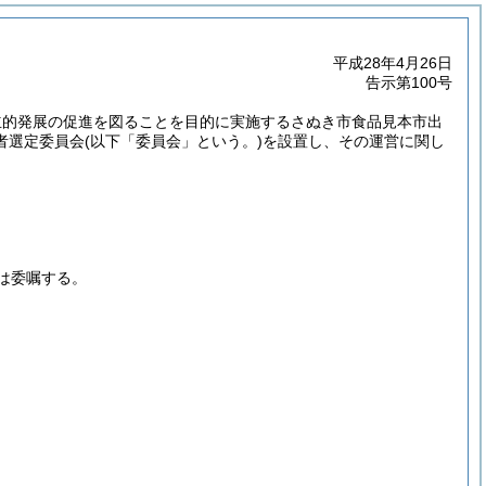
平成28年4月26日
告示第100号
立的発展の促進を図ることを目的に実施するさぬき市食品見本市出
者選定委員会
(以下「委員会」という。)
を設置し、その運営に関し
は委嘱する。