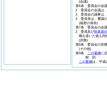
(会議)
第6条
委員会の会
2
委員会の会議は
3
委員会の議事は
4
委員長は、審議
(秘密の保持)
第7条
委員会の会
2
委員及び
前条第4
職を退いた後も同
(庶務)
第8条
委員会の庶
(その他)
第9条
この要綱
に
附
則
この要綱
は、平成