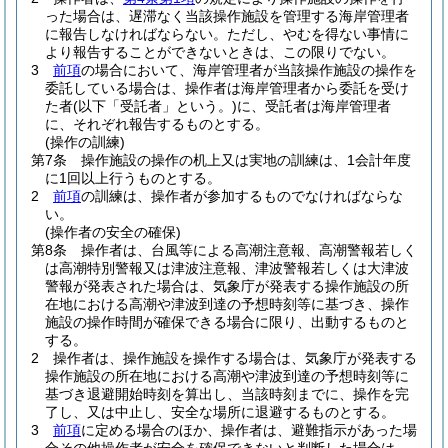
った場合は、遅滞なく当該操作施設を管理する海岸管理者
に報告しなければならない。
ただし、やむを得ない事情に
より報告することができないときは、この限りでない。
3
前項
の場合において、海岸管理者が当該操作施設の操作を
委託している場合は、操作者は海岸管理者から委託を受け
た者
(以下「受託者」という。)
に、受託者は海岸管理者
に、それぞれ報告するものとする。
(操作の訓練)
第7条
操作施設の操作の机上又は実地の訓練は、1会計年度
に1回以上行うものとする。
2
前項
の訓練は、操作者が参加するものでなければならな
い。
(操作者の安全の確保)
第8条
操作者は、台風等による高潮注意報、高潮警報若しく
は高潮特別警報又は津波注意報、津波警報若しくは大津波
警報が発表された場合は、気象庁が発表する操作施設の所
在地における高潮や津波到達の予想時刻等に基づき、操作
施設の操作時間が確保できる場合に限り、出動するものと
する。
2
操作者は、操作施設を操作する場合は、気象庁が発表する
操作施設の所在地における高潮や津波到達の予想時刻等に
基づき退避開始時刻を算出し、当該時刻までに、操作を完
了し、又は中止し、安全な場所に退避するものとする。
3
前項
に定める場合のほか、操作者は、避難指示があった場