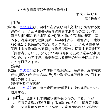
○さぬき市海岸保全施設操作規則
平成30年3月6日
規則第5号
(目的)
第1条
この規則
は、農林水産省及び国土交通省が所管する海
岸のうち、さぬき市長が海岸管理者であるものについて、
海岸法
(昭和31年法律第101号)
第14条の2第1項の規定に基
づき、海岸法施行規則
(昭和31年農林省令・運輸省令・建設
省令第1号)
第5条の6で定めるところにより、さぬき市長が
管理する操作施設の適切な操作及び操作に従事する者
(以下
「操作者」という。)
の安全の確保を図るために必要な事項
を定め、もって津波、高潮等による被害の発生を防止する
ことを目的とする。
(定義)
第2条
この規則
において使用する用語は、海岸法、海岸法施
行令
(昭和31年政令第332号)
及び海岸法施行規則で使用する
用語の例による。
(操作を要する施設)
第3条
この規則
は、海岸管理者が管理する操作施設について
適用する。
2
陸
は、原則として閉鎖状態を保つものとする。
ただ
し、不特定多数の者が利用する施設その他利用状況等を勘
案し、閉鎖状態を保つことが著しく利便性を損なう施設で