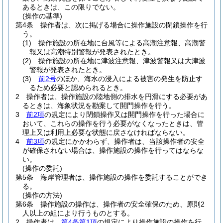
あるときは、この限りでない。
(操作の基準)
第4条
操作者は、次に掲げる場合に操作施設の閉鎖操作を行
う。
(1)
操作施設の所在地に台風等による高潮注意報、高潮警
報又は高潮特別警報が発表されたとき。
(2)
操作施設の所在地に津波注意報、津波警報又は大津波
警報が発表されたとき。
(3)
前2号
のほか、海水の浸入による被害の発生を防止す
るため必要と認められるとき。
2
操作者は、操作施設の陸地側の排水を円滑にする必要があ
るときは、海象状況を勘案して開門操作を行う。
3
前2項
の規定により閉鎖操作又は開門操作を行った場合に
おいて、これらの操作を行う必要がなくなったときは、管
理上又は利用上必要な状態に戻さなければならない。
4
前3項
の規定にかかわらず、操作者は、当該操作者の安全
が確保されない場合は、操作施設の操作を行ってはならな
い。
(操作の委託)
第5条
海岸管理者は、操作施設の操作を委託することができ
る。
(操作の方法)
第6条
操作施設の操作は、操作者の安全確保のため、原則2
人以上の組により行うものとする。
2
操作者は、
第4条第1項
の規定により操作施設の操作を行