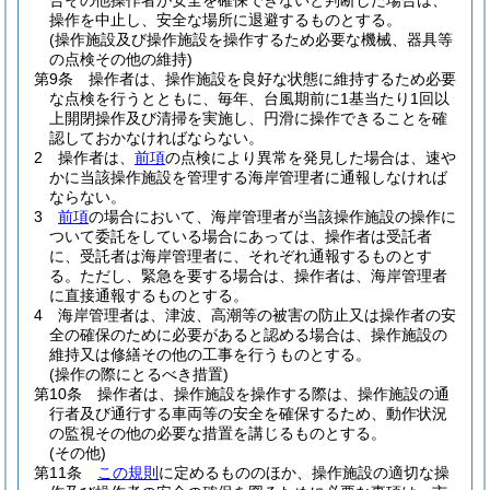
合その他操作者が安全を確保できないと判断した場合は、
操作を中止し、安全な場所に退避するものとする。
(操作施設及び操作施設を操作するため必要な機械、器具等
の点検その他の維持)
第9条
操作者は、操作施設を良好な状態に維持するため必要
な点検を行うとともに、毎年、台風期前に1基当たり1回以
上開閉操作及び清掃を実施し、円滑に操作できることを確
認しておかなければならない。
2
操作者は、
前項
の点検により異常を発見した場合は、速や
かに当該操作施設を管理する海岸管理者に通報しなければ
ならない。
3
前項
の場合において、海岸管理者が当該操作施設の操作に
ついて委託をしている場合にあっては、操作者は受託者
に、受託者は海岸管理者に、それぞれ通報するものとす
る。
ただし、緊急を要する場合は、操作者は、海岸管理者
に直接通報するものとする。
4
海岸管理者は、津波、高潮等の被害の防止又は操作者の安
全の確保のために必要があると認める場合は、操作施設の
維持又は修繕その他の工事を行うものとする。
(操作の際にとるべき措置)
第10条
操作者は、操作施設を操作する際は、操作施設の通
行者及び通行する車両等の安全を確保するため、動作状況
の監視その他の必要な措置を講じるものとする。
(その他)
第11条
この規則
に定めるもののほか、操作施設の適切な操