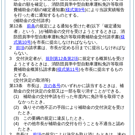
助金の額を確定し、消防団員準中型自動車運転免許等取得
費補助金の額の確定通知書
(
様式第9号
)
により当該実績報告
を行った者に通知するものとする。
(補助金の交付請求)
第12条
前条
の規定による通知を受けた者
(以下「確定通知
者」という。)
が補助金の交付を受けようとするときは、消
防団員準中型自動車運転免許等取得費補助金交付請求書
(
様
式第10号
)
を市長に提出しなければならない。
2
前項
の請求書は、市長が定める日までに提出しなければな
らない。
3
交付決定者が、
規則第12条第2項
に規定する概算払を受け
ようとするときは、消防団員準中型自動車運転免許等取得
費補助金概算払請求書
(
様式第11号
)
を市長に提出するもの
とする。
(交付決定の取消等)
第13条
市長は、
次の各号
のいずれかに該当するときは、補
助金の交付決定の全部又は一部を取り消すことができる。
(1)
補助金の交付申請を行った年度内に免許等を取得でき
なかったとき。
(2)
偽りその他不正の手段により補助金の交付決定を受け
たとき。
(3)
この要綱の規定に違反したとき。
(4)
その他市長が補助金の交付を行うことを不適当と認め
たとき。
2
市長は、
前項
の規定により決定を取り消したときは、速や