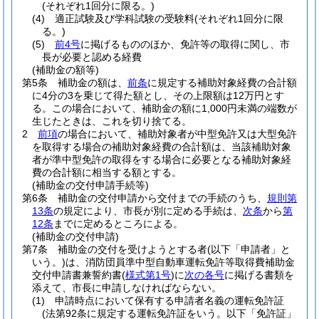
(それぞれ1回分に限る。)
(4)
適正試験及び学科試験の受験料
(それぞれ1回分に限
る。)
(5)
前4号
に掲げるもののほか、免許等の取得に関し、市
長が必要と認める経費
(補助金の額等)
第5条
補助金の額は、
前条
に規定する補助対象経費の合計額
に4分の3を乗じて得た額とし、その上限額は12万円とす
る。
この場合において、補助金の額に1,000円未満の端数が
生じたときは、これを切り捨てる。
2
前項
の場合において、補助対象者が中型免許又は大型免許
を取得する場合の補助対象経費の合計額は、当該補助対象
者が準中型免許の取得をする場合に必要となる補助対象経
費の合計額に相当する額とする。
(補助金の交付申請手続等)
第6条
補助金の交付申請から交付までの手続のうち、
規則第
13条
の規定により、市長が別に定める手続は、
次条
から
第
12条
までに定めるところによる。
(補助金の交付申請)
第7条
補助金の交付を受けようとする者
(以下「申請者」と
いう。)
は、消防団員準中型自動車運転免許等取得費補助金
交付申請書兼誓約書
(
様式第1号
)
に
次の各号
に掲げる書類を
添えて、市長に申請しなければならない。
(1)
申請時点において保有する申請者名義の運転免許証
(法第92条に規定する運転免許証をいう。以下「免許証」