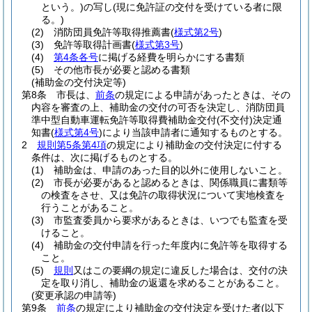
という。)
の写し
(現に免許証の交付を受けている者に限
る。)
(2)
消防団員免許等取得推薦書
(
様式第2号
)
(3)
免許等取得計画書
(
様式第3号
)
(4)
第4条各号
に掲げる経費を明らかにする書類
(5)
その他市長が必要と認める書類
(補助金の交付決定等)
第8条
市長は、
前条
の規定による申請があったときは、その
内容を審査の上、補助金の交付の可否を決定し、消防団員
準中型自動車運転免許等取得費補助金交付
(不交付)
決定通
知書
(
様式第4号
)
により当該申請者に通知するものとする。
2
規則第5条第4項
の規定により補助金の交付決定に付する
条件は、次に掲げるものとする。
(1)
補助金は、申請のあった目的以外に使用しないこと。
(2)
市長が必要があると認めるときは、関係職員に書類等
の検査をさせ、又は免許の取得状況について実地検査を
行うことがあること。
(3)
市監査委員から要求があるときは、いつでも監査を受
けること。
(4)
補助金の交付申請を行った年度内に免許等を取得する
こと。
(5)
規則
又はこの要綱の規定に違反した場合は、交付の決
定を取り消し、補助金の返還を求めることがあること。
(変更承認の申請等)
第9条
前条
の規定により補助金の交付決定を受けた者
(以下