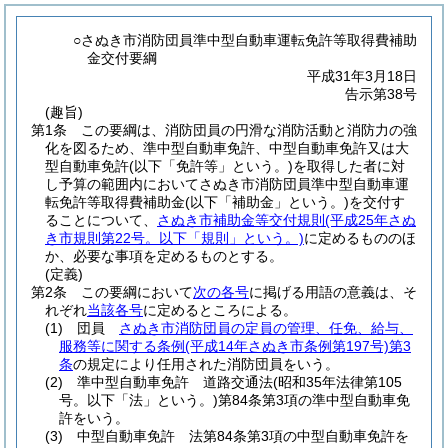
○さぬき市消防団員準中型自動車運転免許等取得費補助
金交付要綱
平成31年3月18日
告示第38号
(趣旨)
第1条
この要綱は、消防団員の円滑な消防活動と消防力の強
化を図るため、準中型自動車免許、中型自動車免許又は大
型自動車免許
(以下「免許等」という。)
を取得した者に対
し予算の範囲内においてさぬき市消防団員準中型自動車運
転免許等取得費補助金
(以下「補助金」という。)
を交付す
ることについて、
さぬき市補助金等交付規則
(平成25年さぬ
き市規則第22号。以下「規則」という。)
に定めるもののほ
か、必要な事項を定めるものとする。
(定義)
第2条
この要綱において
次の各号
に掲げる用語の意義は、そ
れぞれ
当該各号
に定めるところによる。
(1)
団員
さぬき市消防団員の定員の管理、任免、給与、
服務等に関する条例
(平成14年さぬき市条例第197号)
第3
条
の規定により任用された消防団員をいう。
(2)
準中型自動車免許 道路交通法
(昭和35年法律第105
号。以下「法」という。)
第84条第3項の準中型自動車免
許をいう。
(3)
中型自動車免許 法第84条第3項の中型自動車免許を