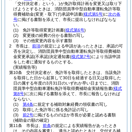
「交付決定者」という。)
が免許取得計画を変更又は取り下
げようとするときは、消防団員準中型自動車運転免許等取
得費補助金
(変更・取下げ)
承認申請書
(
様式第5号
)
に
次の各
号
に掲げる書類を添えて、市長に提出しなければならな
い。
(1)
免許等取得変更計画書
(
様式第6号
)
(2)
変更後の経費の分かる書類の写し
(3)
その他変更内容を示す書類
2
市長は、
前項
の規定による申請があったときは、承認の可
否を決定し、消防団員準中型自動車運転免許等取得費補助
金変更承認
(不承認)
決定通知書
(
様式第7号
)
により当該申請
をした者に通知するものとする。
(実績報告等)
第10条
交付決定者が、免許等を取得したときは、当該免許
を取得した日から起算して30日を経過する日又は取得した
日の属する年度の3月31日のいずれか早い日までに、消防
団員準中型自動車運転免許等取得費補助金実績報告書
(
様式
第8号
)
に次に掲げる書類を添えて、市長に報告しなければ
ならない。
(1)
第4条
に規定する補助対象経費の領収書の写し
(2)
取得した免許等に係る免許証の写し
(3)
前2号
に掲げるもののほか市長が必要と認める書類
(補助金の額の確定)
第11条
市長は、
前条
の規定による実績報告があったとき
は、その内容を審査し、適当と認めたときは、交付する補