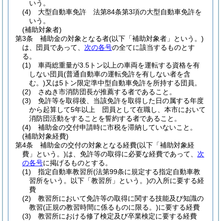
いう。
(4)
大型自動車免許 法第84条第3項の大型自動車免許を
いう。
(補助対象者)
第3条
補助金の対象となる者
(以下「補助対象者」という。)
は、団員であって、
次の各号
の全てに該当するものとす
る。
(1)
車両総重量が3.5トン以上の車両を運転する資格を有
しない団員
(普通自動車の運転免許を有しない者を含
む。)
又は5トン限定準中型自動車免許を所持する団員。
(2)
さぬき市消防団長が推薦する者であること。
(3)
免許等を取得後、当該免許を取得した日の属する年度
から起算して5年以上 団員として在職し、本市において
消防団活動をすることを誓約する者であること。
(4)
補助金の交付申請時に市税を滞納していないこと。
(補助対象経費)
第4条
補助金の交付の対象となる経費
(以下「補助対象経
費」という。)
は、免許等の取得に必要な経費であって、
次
の各号
に掲げるものとする。
(1)
指定自動車教習所
(法第99条に規定する指定自動車教
習所をいう。以下「教習所」という。)
の入所に要する経
費
(2)
教習所において免許等の取得に関する技能及び知識の
教習
(正規の教習時間に係るものに限る。)
に要する経費
(3)
教習所における修了検定及び卒業検定に要する経費