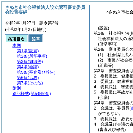
さぬき市社会福祉法人設立認可審査委員
会設置要綱
○さぬき市社
令和2年1月27日 訓令第2号
(設置)
(令和2年1月27日施行)
第1条
社会福祉法
(
社会福祉法人の適
条項目次
沿革
(所掌事項)
本則
第2条
審査委員会
第1条
(設置)
(1)
社会福祉法人
第2条
(所掌事項)
(2)
市長が社会福
第3条
(組織等)
(組織等)
第4条
(会議)
第3条
審査委員会
第5条
(審査及び報告)
2
委員長は、健康
第6条
(庶務)
3
委員は、健康福
第7条
(その他)
4
委員長は、審査
附則
5
委員長に事故が
別記様式
(第5条関係)
(会議)
第4条
審査委員会
2
会議は、委員長
(
ができない。
3
委員長は、必要
4
会議及び会議の
(審査及び報告)