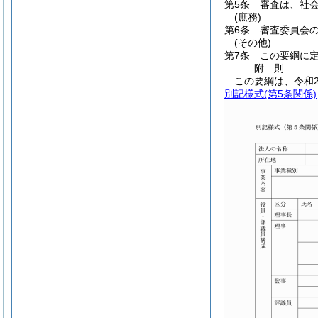
第5条
審査は、社
(庶務)
第6条
審査委員会
(その他)
第7条
この要綱に
附
則
この要綱は、令和2
別記様式
(第5条関係)