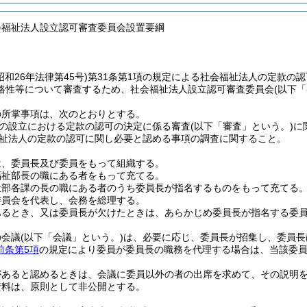
会福祉法人設立認可審査委員会設置要綱
昭和26年法律第45号)
第31条第1項の規定による社会福祉法人の定款の
格性等について審査するため、社会福祉法人設立認可審査委員会
(以下
の所掌事項は、次のとおりとする。
の設立における定款の認可の決定に係る審査
(以下「審査」という。)
に
祉法人の定款の認可に関し必要と認める事項の調査に関すること。
は、委員長及び委員をもって組織する。
福祉部長の職にある者をもって充てる。
祉部各課の長の職にある者のうち委員長が指名するものをもって充てる
委員会を代表し、会務を総理する。
あるとき、又は委員長が欠けたときは、あらかじめ委員長が指名する委
の会議
(以下「会議」という。)
は、必要に応じ、委員長が招集し、委員長
前条第5項
の規定により委員が委員長の職務を代理する場合は、当該委員
があると認めるときは、会議に委員以外の者の出席を求めて、その説明
資料は、原則として非公開とする。