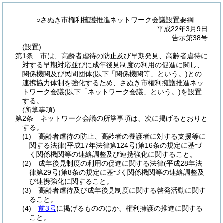
○さぬき市権利擁護推進ネットワーク会議設置要綱
平成22年3月9日
告示第38号
(設置)
第1条
市は、高齢者虐待の防止及び早期発見、高齢者虐待に
対する早期対応並びに成年後見制度の利用の促進に関し、
関係機関及び民間団体
(以下「関係機関等」という。)
との
連携協力体制を強化するため、さぬき市権利擁護推進ネッ
トワーク会議
(以下「ネットワーク会議」という。)
を設置
する。
(所掌事項)
第2条
ネットワーク会議の所掌事項は、次に掲げるとおりと
する。
(1)
高齢者虐待の防止、高齢者の養護者に対する支援等に
関する法律
(平成17年法律第124号)
第16条の規定に基づ
く関係機関等の連絡調整及び連携強化に関すること。
(2)
成年後見制度の利用の促進に関する法律
(平成28年法
律第29号)
第8条の規定に基づく関係機関等の連絡調整及
び連携強化に関すること。
(3)
高齢者虐待及び成年後見制度に関する啓発活動に関す
ること。
(4)
前3号
に掲げるもののほか、権利擁護の推進に関する
こと。