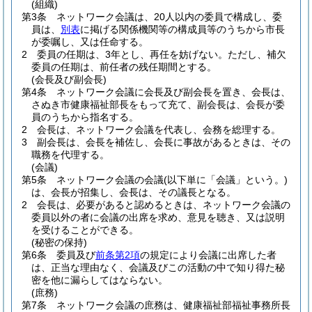
(組織)
第3条
ネットワーク会議は、20人以内の委員で構成し、委
員は、
別表
に掲げる関係機関等の構成員等のうちから市長
が委嘱し、又は任命する。
2
委員の任期は、3年とし、再任を妨げない。
ただし、補欠
委員の任期は、前任者の残任期間とする。
(会長及び副会長)
第4条
ネットワーク会議に会長及び副会長を置き、会長は、
さぬき市健康福祉部長をもって充て、副会長は、会長が委
員のうちから指名する。
2
会長は、ネットワーク会議を代表し、会務を総理する。
3
副会長は、会長を補佐し、会長に事故があるときは、その
職務を代理する。
(会議)
第5条
ネットワーク会議の会議
(以下単に「会議」という。)
は、会長が招集し、会長は、その議長となる。
2
会長は、必要があると認めるときは、ネットワーク会議の
委員以外の者に会議の出席を求め、意見を聴き、又は説明
を受けることができる。
(秘密の保持)
第6条
委員及び
前条第2項
の規定により会議に出席した者
は、正当な理由なく、会議及びこの活動の中で知り得た秘
密を他に漏らしてはならない。
(庶務)
第7条
ネットワーク会議の庶務は、健康福祉部福祉事務所長