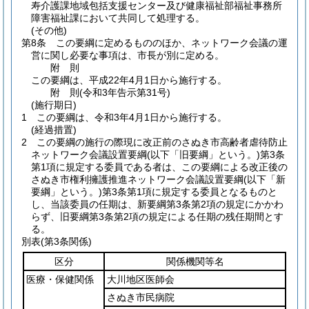
寿介護課地域包括支援センター及び健康福祉部福祉事務所
障害福祉課において共同して処理する。
(その他)
第8条
この要綱に定めるもののほか、ネットワーク会議の運
営に関し必要な事項は、市長が別に定める。
附
則
この要綱は、平成22年4月1日から施行する。
附
則
(令和3年
告示第31号)
(施行期日)
1
この要綱は、令和3年4月1日から施行する。
(経過措置)
2
この要綱の施行の際現に改正前のさぬき市高齢者虐待防止
ネットワーク会議設置要綱
(以下「旧要綱」という。)
第3条
第1項に規定する委員である者は、この要綱による改正後の
さぬき市権利擁護推進ネットワーク会議設置要綱
(以下「新
要綱」という。)
第3条第1項に規定する委員となるものと
し、当該委員の任期は、新要綱第3条第2項の規定にかかわ
らず、旧要綱第3条第2項の規定による任期の残任期間とす
る。
別表
(第3条関係)
区分
関係機関等名
医療・保健関係
大川地区医師会
さぬき市民病院