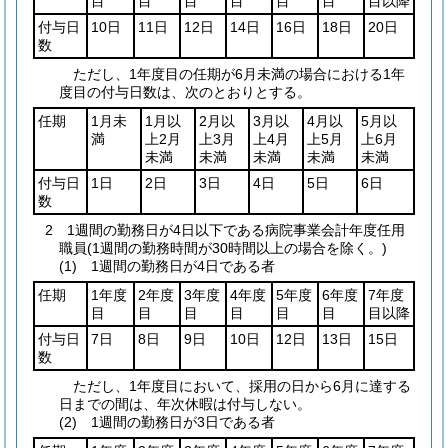
目
目
目
目
目
目
目以降
付与日
10日
11日
12日
14日
16日
18日
20日
数
ただし、1年度目の任期が6月未満の場合における1年
度目の付与日数は、次のとおりとする。
任期
1月未
1月以
2月以
3月以
4月以
5月以
満
上2月
上3月
上4月
上5月
上6月
未満
未満
未満
未満
未満
付与日
1日
2日
3日
4日
5日
6日
数
2 1週間の勤務日が4日以下である病院事業会計年度任用
職員(1週間の勤務時間が30時間以上の場合を除く。)
(1) 1週間の勤務日が4日である者
任期
1年度
2年度
3年度
4年度
5年度
6年度
7年度
目
目
目
目
目
目
目以降
付与日
7日
8日
9日
10日
12日
13日
15日
数
ただし、1年度目において、採用の日から6月に達する
日までの間は、年次休暇は付与しない。
(2) 1週間の勤務日が3日である者