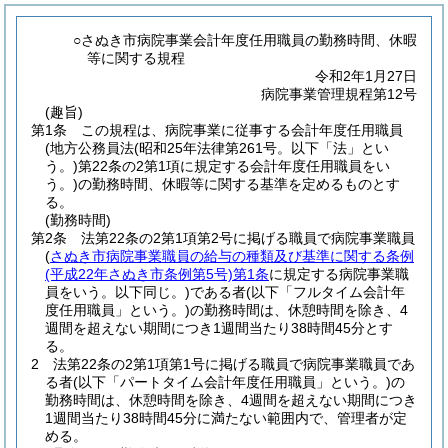
○さぬき市病院事業会計年度任用職員の勤務時間、休暇
等に関する規程
令和2年1月27日
病院事業管理規程第12号
(趣旨)
第1条
この規程は、病院事業に従事する会計年度任用職員
(地方公務員法
(昭和25年法律第261号。以下「法」とい
う。)
第22条の2第1項に規定する会計年度任用職員をい
う。)
の勤務時間、休暇等に関する基準を定めるものとす
る。
(勤務時間)
第2条
法第22条の2第1項第2号に掲げる職員で病院事業職員
(
さぬき市病院事業職員の給与の種類及び基準に関する条例
(平成22年さぬき市条例第5号)
第1条
に規定する病院事業職
員をいう。以下同じ。)
である者
(以下「フルタイム会計年
度任用職員」という。)
の勤務時間は、休憩時間を除き、4
週間を超えない期間につき1週間当たり38時間45分とす
る。
2
法第22条の2第1項第1号に掲げる職員で病院事業職員であ
る者
(以下「パートタイム会計年度任用職員」という。)
の
勤務時間は、休憩時間を除き、4週間を超えない期間につき
1週間当たり38時間45分に満たない範囲内で、管理者が定
める。