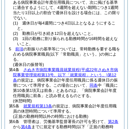
ある病院事業会計年度任用職員について、次に掲げる基準
に適合するようにして、4週間を超えない期間につき1週間
当たり1日以上の割合で週休日を設ける場合には、この限り
でない。
(1)
週休日が毎4週間につき4日以上となるようにするこ
と。
(2)
勤務日が引き続き12日を超えないこと。
(3)
1回の勤務に割り振られる勤務時間が16時間を超えな
いこと。
5
前項
の割振りの基準等については、常時勤務を要する職を
占める病院事業職員
(以下「常勤職員」という。)
の例によ
る。
(週休日の振替等)
第4条
さぬき市病院事業職員就業規程
(平成22年さぬき市病
院事業管理規程第13号。以下「就業規程」という。)
第12
条
の規定は、病院事業会計年度任用職員に係る週休日の振
替について準用する。
この場合において、
同条
中「職員に
第10条第1項又は前条」とあるのは、「病院事業会計年度
任用職員に前条」と読み替えるものとする。
(休憩時間)
第5条
就業規程第13条
の規定は、病院事業会計年度任用職
員の休憩時間について準用する。
(正規の勤務時間以外の時間における勤務)
第6条
管理者は、労働基準監督署長の許可を受けて、
第2条
から
第4条
までに規定する勤務時間
(以下「正規の勤務時