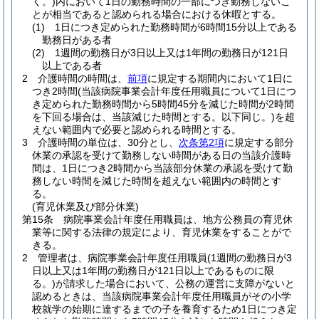
く。)
内において1日の勤務時間の一部につき勤務しないこ
とが相当であると認められる場合における休暇とする。
(1)
1日につき定められた勤務時間が6時間15分以上である
勤務日がある者
(2)
1週間の勤務日が3日以上又は1年間の勤務日が121日
以上である者
2
介護時間の時間は、
前項
に規定する期間内において1日に
つき2時間
(当該病院事業会計年度任用職員について1日につ
き定められた勤務時間から5時間45分を減じた時間が2時間
を下回る場合は、当該減じた時間とする。以下同じ。)
を超
えない範囲内で必要と認められる時間とする。
3
介護時間の単位は、30分とし、
次条第2項
に規定する部分
休業の承認を受けて勤務しない時間がある日の当該介護時
間は、1日につき2時間から当該部分休業の承認を受けて勤
務しない時間を減じた時間を超えない範囲内の時間とす
る。
(育児休業及び部分休業)
第15条
病院事業会計年度任用職員は、地方公務員の育児休
業等に関する法律の規定により、育児休業をすることがで
きる。
2
管理者は、病院事業会計年度任用職員
(1週間の勤務日が3
日以上又は1年間の勤務日が121日以上であるものに限
る。)
が請求した場合において、公務の運営に支障がないと
認めるときは、当該病院事業会計年度任用職員がその小学
校就学の始期に達するまでの子を養育するため1日につき定