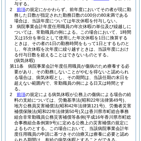
与する。
2
前項
の規定にかかわらず、前年度においてその者が現に勤
務した日数が指定された勤務日数の100分の80未満である
場合は、当該年度については年次休暇を付与しない。
3
病院事業会計年度任用職員の年次休暇の単位及び繰越しに
ついては、常勤職員の例による。
この場合において、1時間
又は15分を単位として使用した年次休暇を1日に換算する
ときは、その者の1日の勤務時間をもって1日とするものと
し、年次休暇を次年度に繰り越すときは、当該年度におけ
る付与日数を超えることはできないものとする。
(病気休暇)
第11条
病院事業会計年度任用職員が傷病のため療養する必
要があり、その勤務しないことがやむを得ないと認められ
る場合は、病気休暇とし、その期間は、当該任期の末日を
超えない範囲内で、常勤職員の例による日又は時間とす
る。
2
前項
の規定による病気休暇が公務上の傷病による場合の給
料の支給については、労働基準法
(昭和22年法律第49号)
、
地方公務員災害補償法
(昭和42年法律第121号)
、労働者災害
補償保険法
(昭和22年法律第50号)
又は香川県市町総合事務
組合非常勤職員公務災害補償等条例
(平成16年香川県市町総
合事務組合条例第9号)
に定める公務上の災害補償の規定に
よるものとする。
この場合において、当該病院事業会計年
度任用職員の申請に基づきその治療又は療養に必要と認め
られる期間は、有給の病気休暇とすることができる。