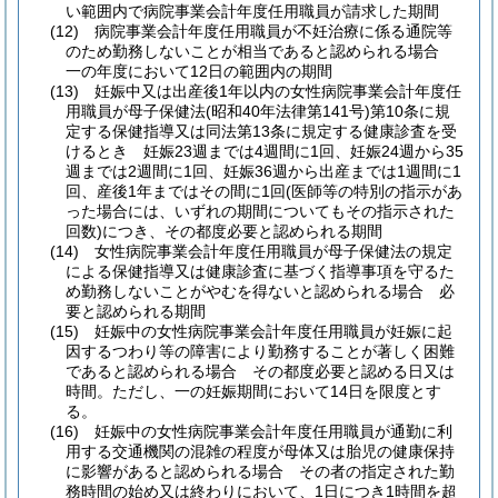
い範囲内で病院事業会計年度任用職員が請求した期間
(12)
病院事業会計年度任用職員が不妊治療に係る通院等
のため勤務しないことが相当であると認められる場合
一の年度において12日の範囲内の期間
(13)
妊娠中又は出産後1年以内の女性病院事業会計年度任
用職員が母子保健法
(昭和40年法律第141号)
第10条に規
定する保健指導又は同法第13条に規定する健康診査を受
けるとき 妊娠23週までは4週間に1回、妊娠24週から35
週までは2週間に1回、妊娠36週から出産までは1週間に1
回、産後1年まではその間に1回
(医師等の特別の指示があ
った場合には、いずれの期間についてもその指示された
回数)
につき、その都度必要と認められる期間
(14)
女性病院事業会計年度任用職員が母子保健法の規定
による保健指導又は健康診査に基づく指導事項を守るた
め勤務しないことがやむを得ないと認められる場合 必
要と認められる期間
(15)
妊娠中の女性病院事業会計年度任用職員が妊娠に起
因するつわり等の障害により勤務することが著しく困難
であると認められる場合 その都度必要と認める日又は
時間。
ただし、一の妊娠期間において14日を限度とす
る。
(16)
妊娠中の女性病院事業会計年度任用職員が通勤に利
用する交通機関の混雑の程度が母体又は胎児の健康保持
に影響があると認められる場合 その者の指定された勤
務時間の始め又は終わりにおいて、1日につき1時間を超