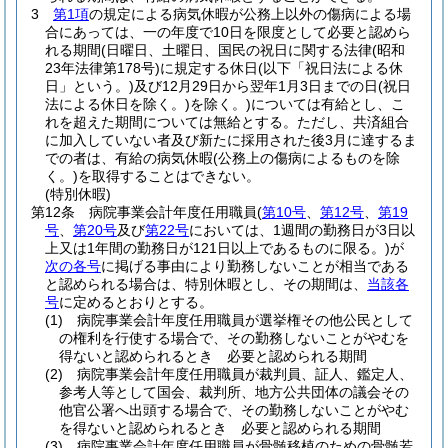
3
第1項
の規定による病気休暇が公務上以外の傷病による場
合にあっては、一の年度で10日を限度として必要と認めら
れる期間
(日曜日、土曜日、国民の祝日に関する法律
(昭和
23年法律第178号)
に規定する休日
(以下「祝日法による休
日」という。)
及び12月29日から翌年1月3日までの日
(祝日
法による休日を除く。)
を除く。)
については有給とし、こ
れを超えた期間については無給とする。
ただし、共済組合
に加入していない者及び新たに採用された後3月に達するま
での者は、有給の病気休暇
(公務上の傷病によるものを除
く。)
を取得することはできない。
(特別休暇)
第12条
病院事業会計年度任用職員
(
第10号
、
第12号
、
第19
号
、
第20号
及び
第22号
においては、1週間の勤務日が3日以
上又は1年間の勤務日が121日以上であるものに限る。)
が
次の各号
に掲げる事由により勤務しないことが相当である
と認められる場合は、特別休暇とし、その期間は、
当該各
号
に定めるとおりとする。
(1)
病院事業会計年度任用職員が選挙権その他公民として
の権利を行使する場合で、その勤務しないことがやむを
得ないと認められるとき 必要と認められる期間
(2)
病院事業会計年度任用職員が裁判員、証人、鑑定人、
参考人等として国会、裁判所、地方公共団体の議会その
他官公署へ出頭する場合で、その勤務しないことがやむ
を得ないと認められるとき 必要と認められる期間
(3)
病院事業会計年度任用職員が骨髄移植のための骨髄若