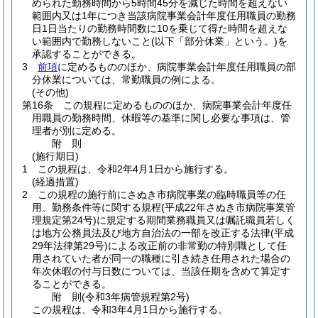
められた勤務時間から5時間45分を減じた時間を超えない
範囲内又は1年につき当該病院事業会計年度任用職員の勤務
日1日当たりの勤務時間数に10を乗じて得た時間を超えな
い範囲内で勤務しないこと
(以下「部分休業」という。)
を
承認することができる。
3
前項
に定めるもののほか、病院事業会計年度任用職員の部
分休業については、常勤職員の例による。
(その他)
第16条
この規程に定めるもののほか、病院事業会計年度任
用職員の勤務時間、休暇等の基準に関し必要な事項は、管
理者が別に定める。
附
則
(施行期日)
1
この規程は、令和2年4月1日から施行する。
(経過措置)
2
この規程の施行前にさぬき市病院事業の臨時職員等の任
用、勤務条件等に関する規程
(平成22年さぬき市病院事業管
理規定第24号)
に規定する期間業務職員又は嘱託職員若しく
は地方公務員法及び地方自治法の一部を改正する法律
(平成
29年法律第29号)
による改正前の非常勤の特別職として任
用されていた者が同一の職種に引き続き任用された場合の
年次休暇の付与日数については、当該任期を含めて算定す
ることができる。
附
則
(令和3年
病管規程第2号)
この規程は、令和3年4月1日から施行する。