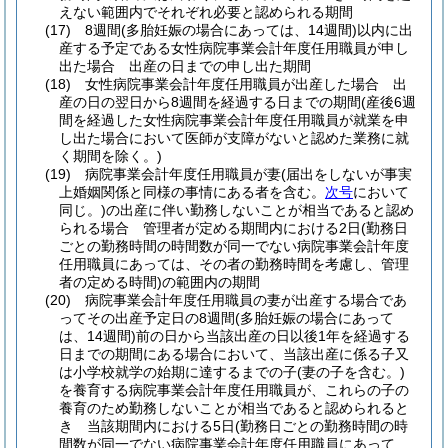
えない範囲内でそれぞれ必要と認められる期間
(17)
8週間
(多胎妊娠の場合にあっては、14週間)
以内に出
産する予定である女性病院事業会計年度任用職員が申し
出た場合 出産の日までの申し出た期間
(18)
女性病院事業会計年度任用職員が出産した場合 出
産の日の翌日から8週間を経過する日までの期間
(産後6週
間を経過した女性病院事業会計年度任用職員が就業を申
し出た場合において医師が支障がないと認めた業務に就
く期間を除く。)
(19)
病院事業会計年度任用職員が妻
(届出をしないが事実
上婚姻関係と同様の事情にある者を含む。
次号
において
同じ。)
の出産に伴い勤務しないことが相当であると認め
られる場合 管理者が定める期間内における2日
(勤務日
ごとの勤務時間の時間数が同一でない病院事業会計年度
任用職員にあっては、その者の勤務時間を考慮し、管理
者の定める時間)
の範囲内の期間
(20)
病院事業会計年度任用職員の妻が出産する場合であ
ってその出産予定日の8週間
(多胎妊娠の場合にあって
は、14週間)
前の日から当該出産の日以後1年を経過する
日までの期間にある場合において、当該出産に係る子又
は小学校就学の始期に達するまでの子
(妻の子を含む。)
を養育する病院事業会計年度任用職員が、これらの子の
養育のため勤務しないことが相当であると認められると
き 当該期間内における5日
(勤務日ごとの勤務時間の時
間数が同一でない病院事業会計年度任用職員にあって