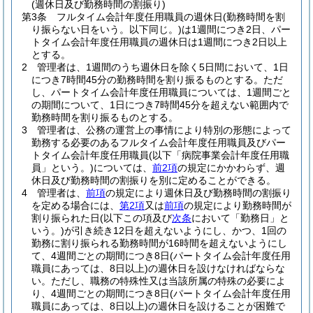
(週休日及び勤務時間の割振り)
第3条
フルタイム会計年度任用職員の週休日
(勤務時間を割
り振らない日をいう。以下同じ。)
は1週間につき2日、パー
トタイム会計年度任用職員の週休日は1週間につき2日以上
とする。
2
管理者は、1週間のうち週休日を除く5日間において、1日
につき7時間45分の勤務時間を割り振るものとする。
ただ
し、パートタイム会計年度任用職員については、1週間ごと
の期間について、1日につき7時間45分を超えない範囲内で
勤務時間を割り振るものとする。
3
管理者は、公務の運営上の事情により特別の形態によって
勤務する必要のあるフルタイム会計年度任用職員及びパー
トタイム会計年度任用職員
(以下「病院事業会計年度任用職
員」という。)
については、
前2項
の規定にかかわらず、週
休日及び勤務時間の割振りを別に定めることができる。
4
管理者は、
前項
の規定により週休日及び勤務時間の割振り
を定める場合には、
第2項
又は
前項
の規定により勤務時間が
割り振られた日
(以下この項及び
次条
において「勤務日」と
いう。)
が引き続き12日を超えないようにし、かつ、1回の
勤務に割り振られる勤務時間が16時間を超えないようにし
て、4週間ごとの期間につき8日
(パートタイム会計年度任用
職員にあっては、8日以上)
の週休日を設けなければならな
い。
ただし、職務の特殊性又は当該所属の特殊の必要によ
り、4週間ごとの期間につき8日
(パートタイム会計年度任用
職員にあっては、8日以上)
の週休日を設けることが困難で