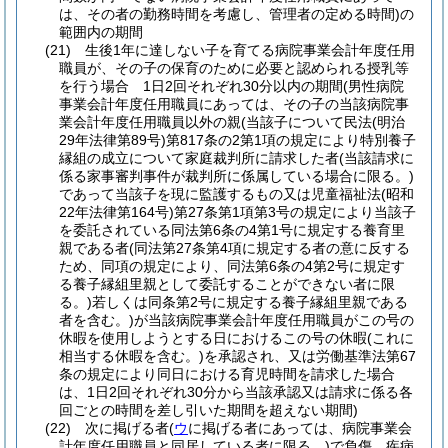
は、その者の勤務時間を考慮し、管理者の定める時間)
の
範囲内の期間
(21)
生後1年に達しない子を育てる病院事業会計年度任用
職員が、その子の保育のために必要と認められる授乳等
を行う場合 1日2回それぞれ30分以内の期間
(男性病院
事業会計年度任用職員にあっては、その子の当該病院事
業会計年度任用職員以外の親
(当該子について民法
(明治
29年法律第89号)
第817条の2第1項の規定により特別養子
縁組の成立について家庭裁判所に請求した者
(当該請求に
係る家事審判事件が裁判所に係属している場合に限る。)
であって当該子を現に監護するもの又は児童福祉法
(昭和
22年法律第164号)
第27条第1項第3号の規定により当該子
を委託されている同法第6条の4第1号に規定する養育里
親である者
(同法第27条第4項に規定する者の意に反する
ため、同項の規定により、同法第6条の4第2号に規定す
る養子縁組里親として委託することができない者に限
る。)
若しくは同条第2号に規定する養子縁組里親である
者を含む。)
が当該病院事業会計年度任用職員がこの号の
休暇を使用しようとする日におけるこの号の休暇
(これに
相当する休暇を含む。)
を承認され、又は労働基準法第67
条の規定により同日における育児時間を請求した場合
は、1日2回それぞれ30分から当該承認又は請求に係る各
回ごとの時間を差し引いた期間を超えない期間)
(22)
次に掲げる者
(
ウ
に掲げる者にあっては、病院事業会
計年度任用職員と同居している者に限る。)
で負傷、疾病