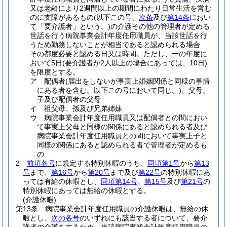
又は老齢により2週間以上の期間にわたり日常生活を営む
のに支障があるもの
(以下この号、
次条
及び
第14条
におい
て「要介護者」という。)
の介護その他の管理者が定める
世話を行う病院事業会計年度任用職員が、当該世話を行
うため勤務しないことが相当であると認められる場合
その都度必要と認める日又は時間。
ただし、一の年度に
おいて5日
(要介護者が2人以上の場合にあっては、10日)
を限度とする。
ア
配偶者
(届出をしないが事実上婚姻関係と同様の事情
にある者を含む。以下この号において同じ。)
、父母、
子及び配偶者の父母
イ
祖父母、孫及び兄弟姉妹
ウ
病院事業会計年度任用職員又は配偶者との間におい
て事実上父母と同様の関係にあると認められる者及び
病院事業会計年度任用職員との間において事実上子と
同様の関係にあると認められる者で管理者が定めるも
の
2
前項各号
に規定する特別休暇のうち、
同項第1号
から
第13
号
まで、
第16号
から
第20号
まで及び
第22号
の特別休暇にあ
っては有給の休暇とし、
同項第14号
、
第15号
及び
第21号
の
特別休暇にあっては無給の休暇とする。
(介護休暇)
第13条
病院事業会計年度任用職員の介護休暇は、無給の休
暇とし、
次の各号
のいずれにも該当する者について、要介