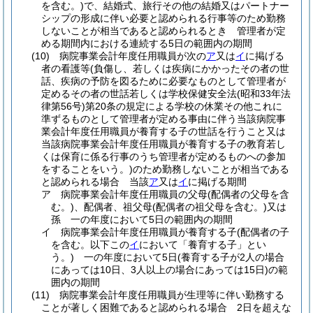
を含む。)
で、結婚式、旅行その他の結婚又はパートナー
シップの形成に伴い必要と認められる行事等のため勤務
しないことが相当であると認められるとき 管理者が定
める期間内における連続する5日の範囲内の期間
(10)
病院事業会計年度任用職員が次の
ア
又は
イ
に掲げる
者の看護等
(負傷し、若しくは疾病にかかったその者の世
話、疾病の予防を図るために必要なものとして管理者が
定めるその者の世話若しくは学校保健安全法
(昭和33年法
律第56号)
第20条の規定による学校の休業その他これに
準ずるものとして管理者が定める事由に伴う当該病院事
業会計年度任用職員が養育する子の世話を行うこと又は
当該病院事業会計年度任用職員が養育する子の教育若し
くは保育に係る行事のうち管理者が定めるものへの参加
をすることをいう。)
のため勤務しないことが相当である
と認められる場合 当該
ア
又は
イ
に掲げる期間
ア
病院事業会計年度任用職員の父母
(配偶者の父母を含
む。)
、配偶者、祖父母
(配偶者の祖父母を含む。)
又は
孫 一の年度において5日の範囲内の期間
イ
病院事業会計年度任用職員が養育する子
(配偶者の子
を含む。以下この
イ
において「養育する子」とい
う。)
一の年度において5日
(養育する子が2人の場合
にあっては10日、3人以上の場合にあっては15日)
の範
囲内の期間
(11)
病院事業会計年度任用職員が生理等に伴い勤務する
ことが著しく困難であると認められる場合 2日を超えな