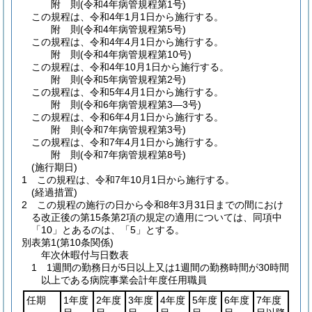
附
則
(令和4年
病管規程第1号)
この規程は、令和4年1月1日から施行する。
附
則
(令和4年
病管規程第5号)
この規程は、令和4年4月1日から施行する。
附
則
(令和4年
病管規程第10号)
この規程は、令和4年10月1日から施行する。
附
則
(令和5年
病管規程第2号)
この規程は、令和5年4月1日から施行する。
附
則
(令和6年
病管規程第3―3号)
この規程は、令和6年4月1日から施行する。
附
則
(令和7年
病管規程第3号)
この規程は、令和7年4月1日から施行する。
附
則
(令和7年
病管規程第8号)
(施行期日)
1
この規程は、令和7年10月1日から施行する。
(経過措置)
2
この規程の施行の日から令和8年3月31日までの間におけ
る改正後の第15条第2項の規定の適用については、同項中
「10」とあるのは、「5」とする。
別表第1
(第10条関係)
年次休暇付与日数表
1 1週間の勤務日が5日以上又は1週間の勤務時間が30時間
以上である病院事業会計年度任用職員
任期
1年度
2年度
3年度
4年度
5年度
6年度
7年度