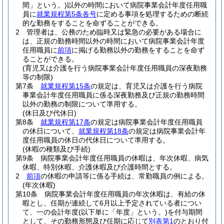
間」という。)
以外の時間において病院事業会計年度任用職
員に
就業規程第5条各号
に定める事項を処理するための断続
的な勤務をすることを命ずることができる。
2
管理者は、公務のため臨時又は緊急の必要がある場合に
は、正規の勤務時間以外の時間において病院事業会計年度
任用職員に
前項
に掲げる勤務以外の勤務をすることを命ず
ることができる。
(育児又は介護を行う病院事業会計年度任用職員の深夜勤務
等の制限)
第7条
就業規程第15条
の規定は、育児又は介護を行う病院
事業会計年度任用職員に係る深夜勤務及び正規の勤務時間
以外の勤務の制限について準用する。
(休日及び代休日)
第8条
就業規程第17条
の規定は病院事業会計年度任用職員
の休日について、
就業規程第18条
の規定は病院事業会計年
度任用職員の休日の代休日について準用する。
(休暇の種類及び手続)
第9条
病院事業会計年度任用職員の休暇は、年次休暇、病気
休暇、特別休暇、介護休暇及び介護時間とする。
2
前項
の休暇の申請等に係る手続は、常勤職員の例による。
(年次休暇)
第10条
病院事業会計年度任用職員の年次休暇は、有給の休
暇とし、任期が連続して6月以上予定されている者につい
て、一の会計年度
(以下単に「年度」という。)
を付与期間
として、その勤務形態及び任期に応じて
別表第1
のとおり付