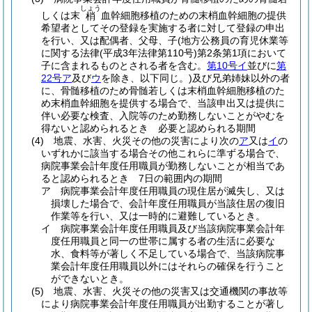
しょう
しくは末
血幹細胞移植のための末梢血幹細胞の提供
梢
希望者としてその登録を実施する者に対して登録の申出
を行い、又は配偶者、父母、子
(地方公務員の育児休業等
に関する法律
(平成3年法律第110号)
第2条第1項において
子に含まれるものとされる者を含む。
第10号イ
並びに
第
22号ア
及び
ウ
を除き、以下同じ。)
及び兄弟姉妹以外の者
に、骨髄移植のため骨髄若しくは末梢血幹細胞移植のた
め末梢血幹細胞を提供する場合で、当該申出又は提供に
伴い必要な検査、入院等のため勤務しないことがやむを
得ないと認められるとき 必要と認められる期間
(4)
地震、水害、火災その他の災害により次の
ア
又は
イ
の
いずれかに該当する場合その他これらに準ずる場合で、
病院事業会計年度任用職員が勤務しないことが相当であ
ると認められるとき 7日の範囲内の期間
ア
病院事業会計年度任用職員の現住居が滅失し、又は
損壊した場合で、会計年度任用職員が当該住居の復旧
作業等を行い、又は一時的に避難しているとき。
イ
病院事業会計年度任用職員及び当該病院事業会計年
度任用職員と同一の世帯に属する者の生活に必要な
水、食料等が著しく不足している場合で、当該病院事
業会計年度任用職員以外にはそれらの確保を行うこと
ができないとき。
(5)
地震、水害、火災その他の災害又は交通機関の事故等
により病院事業会計年度任用職員が出勤することが著し