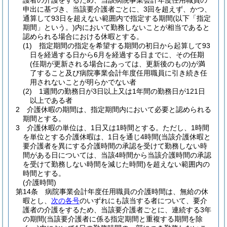
護者の介護をするため、当該病院事業会計年度任用職員の
申出に基づき、当該要介護者ごとに、3回を超えず、かつ、
通算して93日を超えない範囲内で指定する期間
(以下「指定
期間」という。)
内において勤務しないことが相当であると
認められる場合における休暇とする。
(1)
指定期間の指定を希望する期間の初日から起算して93
日を経過する日から6月を経過する日までに、その任期
(任期が更新される場合にあっては、更新後のもの)
が満
了すること及び病院事業会計年度任用職員に引き続き任
用されないことが明らかでない者
(2)
1週間の勤務日が3日以上又は1年間の勤務日が121日
以上である者
2
介護休暇の期間は、指定期間内において必要と認められる
期間とする。
3
介護休暇の単位は、1日又は1時間とする。
ただし、1時間
を単位とする介護休暇は、1日を通じ4時間
(当該介護休暇と
要介護者を異にする介護時間の承認を受けて勤務しない時
間がある日については、当該4時間から当該介護時間の承認
を受けて勤務しない時間を減じた時間)
を超えない範囲内の
時間とする。
(介護時間)
第14条
病院事業会計年度任用職員の介護時間は、無給の休
暇とし、
次の各号
のいずれにも該当する者について、要介
護者の介護をするため、当該要介護者ごとに、連続する3年
の期間
(当該要介護者に係る指定期間と重複する期間を除