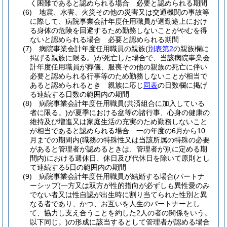
く困難であると認められる場合 必要と認められる期間
(6)
地震、水害、火災その他の災害又は交通機関の事故等
に際して、病院事業会計年度任用職員が退勤途上におけ
る身体の危険を回避するため勤務しないことがやむを得
ないと認められる場合 必要と認められる期間
(7)
病院事業会計年度任用職員の親族
(
別表第2
の親族欄に
掲げる親族に限る。)
が死亡した場合で、当該病院事業会
計年度任用職員が葬儀、服喪その他の親族の死亡に伴い
必要と認められる行事等のため勤務しないことが相当で
あると認められるとき 親族に応じ
同表
の日数欄に掲げ
る連続する日数の範囲内の期間
(8)
病院事業会計年度任用職員
(共済組合に加入している
者に限る。)
が夏季における盆等の諸行事、心身の健康の
維持及び増進又は家庭生活の充実のため勤務しないこと
が相当であると認められる場合 一の年度の6月から10
月までの期間内
(職務の特殊性又は当該所属の特殊の必要
があると管理者が認めるときは、管理者が別に定める期
間内)
における週休日、休日及び代休日を除いて原則とし
て連続する5日の範囲内の期間
(9)
病院事業会計年度任用職員が結婚する場合
(パートナ
ーシップ
(一方又は双方が性的指向が必ずしも異性愛のみ
でない者又は性自認が出生時に割り当てられた性別と異
なる者であり、かつ、お互いを人生のパートナーとし
て、協力し支え合うことを約した2人の者の関係をいう。
以下同じ。)
の形成に該当するとして管理者が認める場合