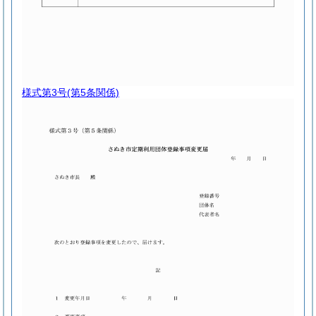
様式第3号
(第5条関係)