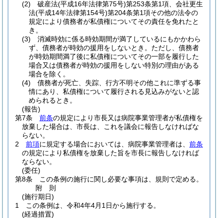
(2)
破産法
(平成16年法律第75号)
第253条第1項、会社更生
法
(平成14年法律第154号)
第204条第1項その他の法令の
規定により債務者が私債権についてその責任を免れたと
き。
(3)
消滅時効に係る時効期間が満了しているにもかかわら
ず、債務者が時効の援用をしないとき。
ただし、債務者
が時効期間満了後に私債権についてその一部を履行した
場合又は債務者が時効の援用をしない特別の理由がある
場合を除く。
(4)
債務者が死亡、失踪、行方不明その他これに準ずる事
情にあり、私債権について履行される見込みがないと認
められるとき。
(報告)
第7条
前条
の規定により市長又は病院事業管理者が私債権を
放棄した場合は、市長は、これを議会に報告しなければな
らない。
2
前項
に規定する場合においては、病院事業管理者は、
前条
の規定により私債権を放棄した旨を市長に報告しなければ
ならない。
(委任)
第8条
この条例の施行に関し必要な事項は、規則で定める。
附
則
(施行期日)
1
この条例は、令和4年4月1日から施行する。
(経過措置)