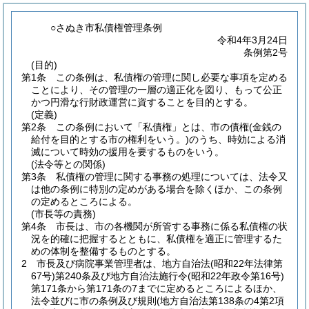
○さぬき市私債権管理条例
令和4年3月24日
条例第2号
(目的)
第1条
この条例は、私債権の管理に関し必要な事項を定める
ことにより、その管理の一層の適正化を図り、もって公正
かつ円滑な行財政運営に資することを目的とする。
(定義)
第2条
この条例において「私債権」とは、市の債権
(金銭の
給付を目的とする市の権利をいう。)
のうち、時効による消
滅について時効の援用を要するものをいう。
(法令等との関係)
第3条
私債権の管理に関する事務の処理については、法令又
は他の条例に特別の定めがある場合を除くほか、この条例
の定めるところによる。
(市長等の責務)
第4条
市長は、市の各機関が所管する事務に係る私債権の状
況を的確に把握するとともに、私債権を適正に管理するた
めの体制を整備するものとする。
2
市長及び病院事業管理者は、地方自治法
(昭和22年法律第
67号)
第240条及び地方自治法施行令
(昭和22年政令第16号)
第171条から第171条の7までに定めるところによるほか、
法令並びに市の条例及び規則
(地方自治法第138条の4第2項