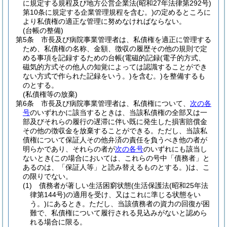
に規定する規程及び地方公営企業法
(昭和27年法律第292号)
第10条に規定する企業管理規程を含む。)
の定めるところに
より私債権の適正な管理に努めなければならない。
(台帳の整備)
第5条
市長及び病院事業管理者は、私債権を適正に管理する
ため、私債権の名称、金額、徴収の履歴その他の規則で定
める事項を記録するための台帳
(電磁的記録
(電子的方式、
磁気的方式その他人の知覚によっては認識することができ
ない方式で作られた記録をいう。)
を含む。)
を整備するも
のとする。
(私債権等の放棄)
第6条
市長及び病院事業管理者は、私債権について、
次の各
号
のいずれかに該当するときは、当該私債権の全部又は一
部及びそれらの履行の遅滞に伴い既に発生した損害賠償金
その他の徴収金を放棄することができる。
ただし、当該私
債権について保証人その他弁済の責任を負うべき他の者が
明らかであり、それらの者が
次の各号
のいずれにも該当し
ないとき
(この場合においては、これらの号中「債務者」と
あるのは、「保証人等」と読み替えるものとする。)
は、こ
の限りでない。
(1)
債務者が著しい生活困窮状態
(生活保護法
(昭和25年法
律第144号)
の適用を受け、又はこれに準じる状態をい
う。)
にあるとき。
ただし、当該債務者の資力の回復が困
難で、私債権について履行される見込みがないと認めら
れる場合に限る。