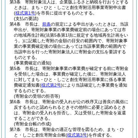
第3条
寄附対象法人は、企業版ふるさと納税を行おうとする
ときは、まち・ひと・しごと創生寄附活用事業寄附申出書
(
様式第1号
)
を市長に提出するものとする。
(支払の要請)
第4条
市長は、
前条
の規定による申出があったときは、当該
申出が、寄附対象事業の事業費確定前の場合にあっては市
の地域再生計画
(法第5条第1項に規定する地域再生計画をい
う。)
に記載した寄附の金額の目安の範囲内で、寄附対象事
業の事業費確定後の場合にあっては当該事業費の範囲内で
当該申出を行った寄附対象法人に寄附金の支払を要請する
ものとする。
(事業費確定の通知)
第5条
市長は、寄附対象事業の事業費が確定する前に寄附金
を受領した場合は、事業費が確定した後に、寄附対象法人
に対してまち・ひと・しごと創生寄附活用事業に係る事業
費確定通知書
(
様式第2号
)
により当該確定した事業費を通知
するものとする。
(寄附金の受領の拒否等)
第6条
市長は、寄附金の受入れが公の秩序又は善良の風俗に
反するものと認められるときその他特に必要と認めるとき
は、寄附金の受入れを拒否し、又は受領した寄附金を返還
することができる。
(寄附金台帳の作成)
第7条
市長は、寄附金の適正な管理を図るため、まち・ひ
と・しごと創生寄附金台帳
(
様式第3号
)
を作成する。