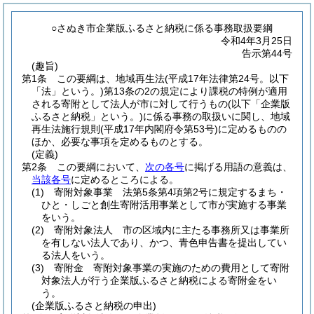
○さぬき市企業版ふるさと納税に係る事務取扱要綱
令和4年3月25日
告示第44号
(趣旨)
第1条
この要綱は、地域再生法
(平成17年法律第24号。以下
「法」という。)
第13条の2の規定により課税の特例が適用
される寄附として法人が市に対して行うもの
(以下「企業版
ふるさと納税」という。)
に係る事務の取扱いに関し、地域
再生法施行規則
(平成17年内閣府令第53号)
に定めるものの
ほか、必要な事項を定めるものとする。
(定義)
第2条
この要綱において、
次の各号
に掲げる用語の意義は、
当該各号
に定めるところによる。
(1)
寄附対象事業 法第5条第4項第2号に規定するまち・
ひと・しごと創生寄附活用事業として市が実施する事業
をいう。
(2)
寄附対象法人 市の区域内に主たる事務所又は事業所
を有しない法人であり、かつ、青色申告書を提出してい
る法人をいう。
(3)
寄附金 寄附対象事業の実施のための費用として寄附
対象法人が行う企業版ふるさと納税による寄附金をい
う。
(企業版ふるさと納税の申出)