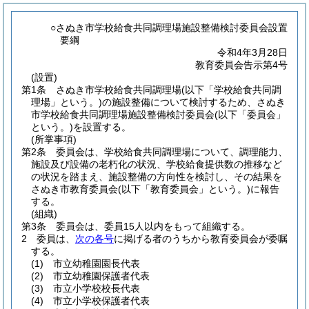
○さぬき市学校給食共同調理場施設整備検討委員会設置
要綱
令和4年3月28日
教育委員会告示第4号
(設置)
第1条
さぬき市学校給食共同調理場
(以下「学校給食共同調
理場」という。)
の施設整備について検討するため、さぬき
市学校給食共同調理場施設整備検討委員会
(以下「委員会」
という。)
を設置する。
(所掌事項)
第2条
委員会は、学校給食共同調理場について、調理能力、
施設及び設備の老朽化の状況、学校給食提供数の推移など
の状況を踏まえ、施設整備の方向性を検討し、その結果を
さぬき市教育委員会
(以下「教育委員会」という。)
に報告
する。
(組織)
第3条
委員会は、委員15人以内をもって組織する。
2
委員は、
次の各号
に掲げる者のうちから教育委員会が委嘱
する。
(1)
市立幼稚園園長代表
(2)
市立幼稚園保護者代表
(3)
市立小学校校長代表
(4)
市立小学校保護者代表