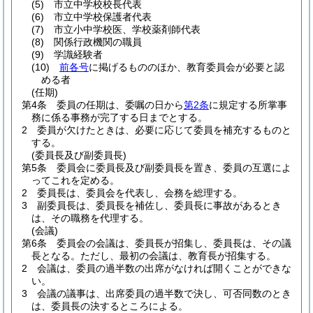
(5)
市立中学校校長代表
(6)
市立中学校保護者代表
(7)
市立小中学校医、学校薬剤師代表
(8)
関係行政機関の職員
(9)
学識経験者
(10)
前各号
に掲げるもののほか、教育委員会が必要と認
める者
(任期)
第4条
委員の任期は、委嘱の日から
第2条
に規定する所掌事
務に係る事務が完了する日までとする。
2
委員が欠けたときは、必要に応じて委員を補充するものと
する。
(委員長及び副委員長)
第5条
委員会に委員長及び副委員長を置き、委員の互選によ
ってこれを定める。
2
委員長は、委員会を代表し、会務を総理する。
3
副委員長は、委員長を補佐し、委員長に事故があるとき
は、その職務を代理する。
(会議)
第6条
委員会の会議は、委員長が招集し、委員長は、その議
長となる。
ただし、最初の会議は、教育長が招集する。
2
会議は、委員の過半数の出席がなければ開くことができな
い。
3
会議の議事は、出席委員の過半数で決し、可否同数のとき
は、委員長の決するところによる。