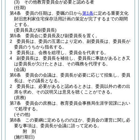
(3)
その他教育委員会が必要と認める者
(任期)
第4条
委員の任期は、委嘱の日から
第1条
に定める重要文化
財旧恵利家住宅保存活用計画の策定が完了するまでの期間
とする。
(委員長及び副委員長)
第5条
委員会に委員長及び副委員長を置く。
2
委員長は、委員の互選により定め、副委員長は、委員長が
委員のうちから指名する。
3
委員長は、会務を総理し、委員会を代表する。
4
副委員長は、委員長を補佐し、委員長に事故があるとき又
は委員長が欠けたときは、その職務を代理する。
(会議)
第6条
委員会の会議は、委員長が必要に応じて招集し、委員
長は、その議長となる。
2
委員長は、必要があると認めるときは、委員以外の者の出
席を求め、その説明又は意見を聴くことができる。
(庶務)
第7条
委員会の庶務は、教育委員会事務局生涯学習課におい
て処理する。
(その他)
第8条
この要綱に定めるもののほか、委員会の運営に関し必
要な事項は、委員長が会議に諮って定める。
附
則
(施行期日)