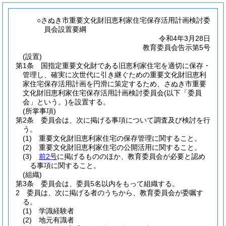
○さぬき市重要文化財旧恵利家住宅保存活用計画検討委
員会設置要綱
令和4年3月28日
教育委員会告示第5号
(設置)
第1条
国指定重要文化財である旧恵利家住宅を適切に保存・
管理し、確実に次世代に引き継ぐための重要文化財旧恵利
家住宅保存活用計画を円滑に策定するため、さぬき市重要
文化財旧恵利家住宅保存活用計画検討委員会
(以下「委員
会」という。)
を設置する。
(所掌事項)
第2条
委員会は、次に掲げる事項について調査及び検討を行
う。
(1)
重要文化財旧恵利家住宅の保存管理に関すること。
(2)
重要文化財旧恵利家住宅の公開活用に関すること。
(3)
前2号
に掲げるもののほか、教育委員会が必要と認め
る事項に関すること。
(組織)
第3条
委員会は、委員5名以内をもって組織する。
2
委員は、次に掲げる者のうちから、教育委員会が委嘱す
る。
(1)
学識経験者
(2)
地元有識者