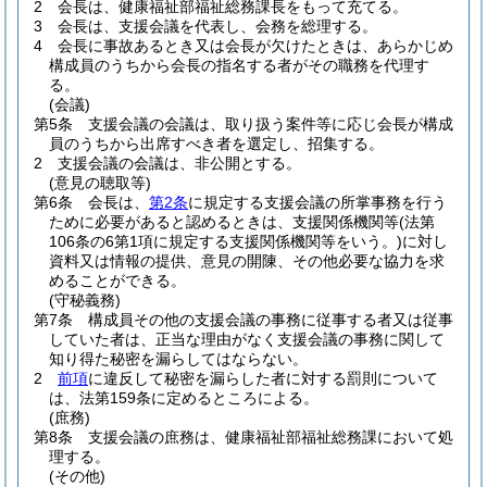
2
会長は、健康福祉部福祉総務課長をもって充てる。
3
会長は、支援会議を代表し、会務を総理する。
4
会長に事故あるとき又は会長が欠けたときは、あらかじめ
構成員のうちから会長の指名する者がその職務を代理す
る。
(会議)
第5条
支援会議の会議は、取り扱う案件等に応じ会長が構成
員のうちから出席すべき者を選定し、招集する。
2
支援会議の会議は、非公開とする。
(意見の聴取等)
第6条
会長は、
第2条
に規定する支援会議の所掌事務を行う
ために必要があると認めるときは、支援関係機関等
(法第
106条の6第1項に規定する支援関係機関等をいう。)
に対し
資料又は情報の提供、意見の開陳、その他必要な協力を求
めることができる。
(守秘義務)
第7条
構成員その他の支援会議の事務に従事する者又は従事
していた者は、正当な理由がなく支援会議の事務に関して
知り得た秘密を漏らしてはならない。
2
前項
に違反して秘密を漏らした者に対する罰則について
は、法第159条に定めるところによる。
(庶務)
第8条
支援会議の庶務は、健康福祉部福祉総務課において処
理する。
(その他)