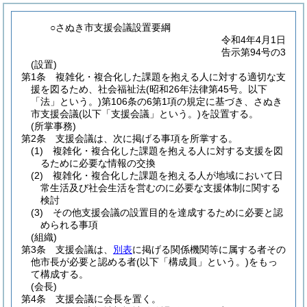
○さぬき市支援会議設置要綱
令和4年4月1日
告示第94号の3
(設置)
第1条
複雑化・複合化した課題を抱える人に対する適切な支
援を図るため、社会福祉法
(昭和26年法律第45号。以下
「法」という。)
第106条の6第1項の規定に基づき、さぬき
市支援会議
(以下「支援会議」という。)
を設置する。
(所掌事務)
第2条
支援会議は、次に掲げる事項を所掌する。
(1)
複雑化・複合化した課題を抱える人に対する支援を図
るために必要な情報の交換
(2)
複雑化・複合化した課題を抱える人が地域において日
常生活及び社会生活を営むのに必要な支援体制に関する
検討
(3)
その他支援会議の設置目的を達成するために必要と認
められる事項
(組織)
第3条
支援会議は、
別表
に掲げる関係機関等に属する者その
他市長が必要と認める者
(以下「構成員」という。)
をもっ
て構成する。
(会長)
第4条
支援会議に会長を置く。