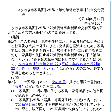
○さぬき市家具類転倒防止等対策促進事業補助金交付要
綱
令和4年5月12日
告示第105号
さぬき市家具類転倒防止対策促進事業補助金交付要綱(令和
元年さぬき市告示第47号)の全部を改正する。
(趣旨)
第1条
この要綱は、地震発生時における家具類の転倒等によ
る被害及び火災の発生による2次被害を軽減するため、家具
類転倒防止等器具を購入し、居住する住宅に設置する者に
対し、家具類転倒防止等対策促進事業補助金
(以下「補助
金」という。)
を予算の範囲内において交付することについ
て、
さぬき市補助金等交付規則
(平成25年さぬき市規則第
22号。以下「規則」という。)
に定めるもののほか、必要な
事項を定めるものとする。
(定義)
第2条
この要綱において、
次の各号
に掲げる用語の意義は、
当該各号
に定めるところによる。
(1)
家具類 生活の用に供する家具、家電製品その他市長
が認めるものをいう。
(2)
家具類転倒防止器具 地震発生時に住宅
(市内におい
て
次条第1項
に規定する補助対象者が現に居住しているも
のに限る。以下同じ。)
の家具類の転倒を防止するための