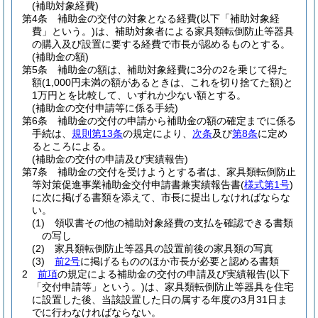
(補助対象経費)
第4条
補助金の交付の対象となる経費
(以下「補助対象経
費」という。)
は、補助対象者による家具類転倒防止等器具
の購入及び設置に要する経費で市長が認めるものとする。
(補助金の額)
第5条
補助金の額は、補助対象経費に3分の2を乗じて得た
額
(1,000円未満の額があるときは、これを切り捨てた額)
と
1万円とを比較して、いずれか少ない額とする。
(補助金の交付申請等に係る手続)
第6条
補助金の交付の申請から補助金の額の確定までに係る
手続は、
規則第13条
の規定により、
次条
及び
第8条
に定め
るところによる。
(補助金の交付の申請及び実績報告)
第7条
補助金の交付を受けようとする者は、家具類転倒防止
等対策促進事業補助金交付申請書兼実績報告書
(
様式第1号
)
に次に掲げる書類を添えて、市長に提出しなければならな
い。
(1)
領収書その他の補助対象経費の支払を確認できる書類
の写し
(2)
家具類転倒防止等器具の設置前後の家具類の写真
(3)
前2号
に掲げるもののほか市長が必要と認める書類
2
前項
の規定による補助金の交付の申請及び実績報告
(以下
「交付申請等」という。)
は、家具類転倒防止等器具を住宅
に設置した後、当該設置した日の属する年度の3月31日ま
でに行わなければならない。