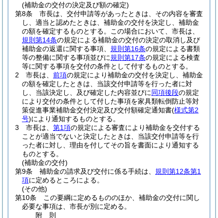
(補助金の交付の決定及び額の確定)
第8条
市長は、交付申請等があったときは、その内容を審査
し、適当と認めたときは、補助金の交付を決定し、補助金
の額を確定するものとする。
この場合において、市長は、
規則第14条
の規定による補助金の交付の決定の取消し及び
補助金の返還に関する事項、
規則第16条
の規定による書類
等の整備に関する事項並びに
規則第17条
の規定による検査
等に関する事項を交付の条件として付するものとする。
2
市長は、
前項
の規定により補助金の交付を決定し、補助金
の額を確定したときは、当該交付申請等を行った者に対
し、当該決定し、及び確定した内容並びに
同項後段
の規定
により交付の条件として付した事項を家具類転倒防止等対
策促進事業補助金交付決定及び交付額確定通知書
(
様式第2
号
)
により通知するものとする。
3
市長は、
第1項
の規定による審査により補助金を交付する
ことが適当でないと決定したときは、当該交付申請等を行
った者に対し、理由を付してその旨を書面により通知する
ものとする。
(補助金の交付)
第9条
補助金の請求及び交付に係る手続は、
規則第12条第1
項
に定めるところによる。
(その他)
第10条
この要綱に定めるもののほか、補助金の交付に関し
必要な事項は、市長が別に定める。
附
則