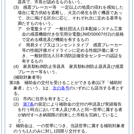
器具で、市長が認めるものをいう。
(3)
感震ブレーカー等 一定以上の地震の揺れを感知した
場合に電力供給を遮断し、火災の発生を防ぐ機器であっ
て、次に掲げる区分に応じ、それぞれ次に定める基準を
満たすものをいう。
ア
分電盤タイプ 一般社団法人日本配線システム工業
会の感震機能付き住宅用分電盤
(JWDS0007付2)
の規格
で定める構造及び機能を有するもの
イ
簡易タイプ又はコンセントタイプ 感震ブレーカー
等の性能評価ガイドラインに定める性能評価に基づ
き、一般財団法人日本消防設備安全センターの認証を
有するもの
(4)
家具類転倒防止等器具 家具類転倒防止器具及び感震
ブレーカー等をいう。
(補助対象者等)
第3条
補助金の交付を受けることができる者
(以下「補助対
象者」という。)
は、
次の各号
のいずれにも該当する者とす
る。
(1)
市内に住所を有すること。
(2)
第7条
の規定により補助金の交付の申請及び実績報告
を行う時点において本人及び本人と同一世帯に属する者
が納付すべき納期限の到来した市税を完納しているこ
と。
2
補助金は、一の世帯につき、当該世帯に属する補助対象者
のうち1人のみに対し1回限り交付する。