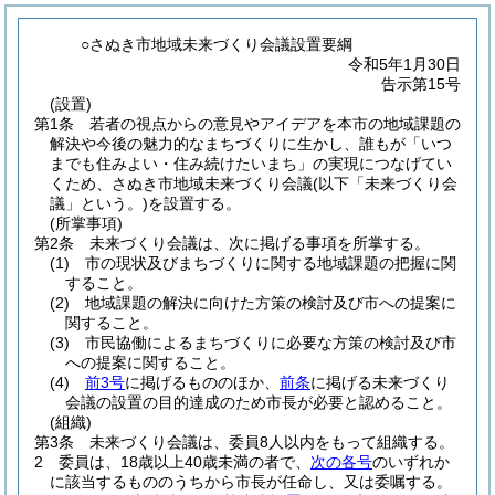
○さぬき市地域未来づくり会議設置要綱
令和5年1月30日
告示第15号
(設置)
第1条
若者の視点からの意見やアイデアを本市の地域課題の
解決や今後の魅力的なまちづくりに生かし、誰もが「いつ
までも住みよい・住み続けたいまち」の実現につなげてい
くため、さぬき市地域未来づくり会議
(以下「未来づくり会
議」という。)
を設置する。
(所掌事項)
第2条
未来づくり会議は、次に掲げる事項を所掌する。
(1)
市の現状及びまちづくりに関する地域課題の把握に関
すること。
(2)
地域課題の解決に向けた方策の検討及び市への提案に
関すること。
(3)
市民協働によるまちづくりに必要な方策の検討及び市
への提案に関すること。
(4)
前3号
に掲げるもののほか、
前条
に掲げる未来づくり
会議の設置の目的達成のため市長が必要と認めること。
(組織)
第3条
未来づくり会議は、委員8人以内をもって組織する。
2
委員は、18歳以上40歳未満の者で、
次の各号
のいずれか
に該当するもののうちから市長が任命し、又は委嘱する。