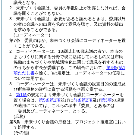
議長となる。
2
未来づくり会議は、委員の半数以上が出席しなければ、会
議を開くことができない。
3
未来づくり会議は、必要があると認めるときは、委員以外
の者に会議への出席を求めて意見を聴き、又は資料の提出
を求めることができる。
(コーディネーター)
第7条
委員のほか、未来づくり会議にコーディネーターを置
くことができる。
2
コーディネーターは、18歳以上40歳未満の者で、本市の
まちづくりに関する分野で現に活躍しているもの又は市民
協働のまちづくりや地域活性化に関して識見を有するもの
のうちから市長が委嘱する。
この場合において、
第4条
(
第1
項ただし書
を除く。)
の規定は、コーディネーターの任期に
ついて準用する。
3
コーディネーターは、未来づくり会議の設置目的の達成及
び所掌事務の遂行に資する活動を企画立案する。
4
第1項
の規定により未来づくり会議にコーディネーターを
置く場合は、
第5条第1項
並びに
前条第2項
及び
第3項
の規定
の適用については、これらの項中「委員」とあるのは、
「委員及びコーディネーター」とする。
(庶務)
第8条
未来づくり会議の庶務は、プロジェクト推進室におい
て処理する。
(その他)