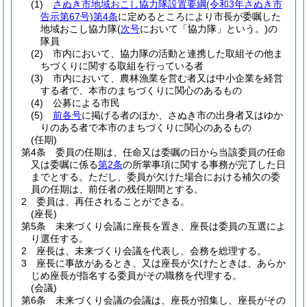
(1)
さぬき市地域おこし協力隊設置要綱
(令和3年さぬき市
告示第67号)
第4条
に定めるところにより市長が委嘱した
地域おこし協力隊
(
次号
において「協力隊」という。)
の
隊員
(2)
市内において、協力隊の活動と連携した取組その他ま
ちづくりに関する取組を行っている者
(3)
市内において、農林漁業を営む者又は中小企業を経営
する者で、本市のまちづくりに関心のあるもの
(4)
公募による市民
(5)
前各号
に掲げる者のほか、さぬき市の出身者又はゆか
りのある者で本市のまちづくりに関心のあるもの
(任期)
第4条
委員の任期は、任命又は委嘱の日から当該委員の任命
又は委嘱に係る
第2条
の所掌事項に関する事務が完了した日
までとする。
ただし、委員が欠けた場合における補欠の委
員の任期は、前任者の残任期間とする。
2
委員は、再任されることができる。
(座長)
第5条
未来づくり会議に座長を置き、座長は委員の互選によ
り選任する。
2
座長は、未来づくり会議を代表し、会務を総理する。
3
座長に事故があるとき、又は座長が欠けたときは、あらか
じめ座長が指名する委員がその職務を代理する。
(会議)
第6条
未来づくり会議の会議は、座長が招集し、座長がその