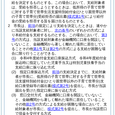
給を決定するものとする。
この場合において、支給対象者
は、受給を拒否しようとするときは、低所得の子育て世帯
に対する子育て世帯生活支援特別給付金
(ひとり親世帯以外
の子育て世帯分)
受給拒否の届出書
(
様式第1号
)
により給付
金の受給を拒否する旨を届け出るものとする。
2
市長は、
前項
の規定により支給を決定したときは、速やか
に当該支給対象者に対し、
次の各号
のいずれかの方式によ
り本給付金を支給するものとする。
この場合において、
第3
号
の方式は、当該支給対象者が金融機関に口座を開設して
いないこと、金融機関から著しく離れた場所に居住してい
ることその他
第1号
又は
第2号
の方式による支給が困難な場
合に限り行うことができる。
(1)
令和4年度給付金支給口座振込方式 令和4年度給付金
振込時に指定していた児童手当又は特別児童扶養手当の
支給口座に振り込む方式
(2)
指定口座振込方式
前項
の支給決定までに、支給対象
者が市長に、低所得の子育て世帯に対する子育て世帯生
活支援特別給付金
(ひとり親世帯以外の子育て世帯分)
支
給口座登録等の届出書
(
様式第2号
)
を提出し、市長が当該
届出を受けた指定口座に振り込む方式
(3)
窓口交付方式 金融機関に口座を開設していないこ
と、金融機関から著しく離れた場所に居住していること
その他
前2号
の方式による支給が困難な場合において、支
給対象者が市長に、
様式第2号
を提出し、市長が当該窓口
で現金を交付する方式