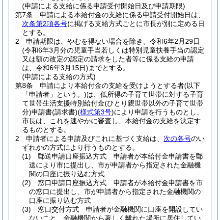
(申請による支給に係る申請受付開始日及び申請期限)
第7条
申請による本給付金の支給に係る申請受付開始日は、
次条第2項各号
に掲げる支給方式ごとに市長が別に定める日
とする。
2
申請期限は、やむを得ない場合を除き、令和6年2月29日
(令和6年3月分の児童手当若しくは特別児童扶養手当の認定
又は額の改定の認定の請求をした者等に係る支給の申請
は、令和6年3月15日)
までとする。
(申請による支給の方式)
第8条
申請により本給付金の支給を受けようとする者
(以下
「申請者」という。)
は、低所得の子育て世帯に対する子育
て世帯生活支援特別給付金
(ひとり親世帯以外の子育て世帯
分)
申請書
(請求書)
(
様式第3号
)
により申請を行うものとし、
市長は、これを速やかに審査し、本給付金の支給を決定す
るものとする。
2
申請者による申請及びこれに基づく支給は、
次の各号
のい
ずれかの方式により行うものとする。
(1)
郵送申請口座振込方式 申請者が本給付金申請書を郵
送により市に提出し、市が申請者から指定された金融機
関の口座に振り込む方式
(2)
窓口申請口座振込方式 申請者が本給付金申請書を市
の窓口に提出し、市が申請者から指定された金融機関の
口座に振り込む方式
(3)
窓口交付方式 申請者が金融機関に口座を開設してい
ないこと、金融機関から著しく離れた場所に居住してい