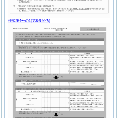
様式第4号の1
(第8条関係)