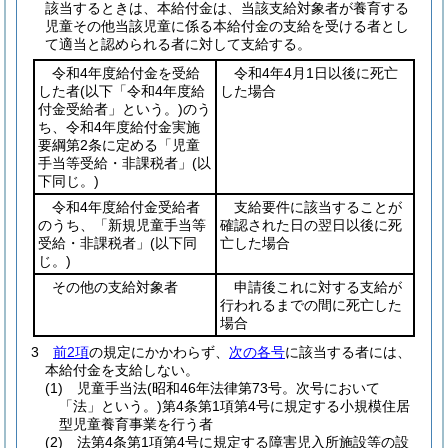
該当するときは、本給付金は、当該支給対象者が養育する
児童その他当該児童に係る本給付金の支給を受ける者とし
て適当と認められる者に対して支給する。
令和4年度給付金を受給
令和4年4月1日以後に死亡
した者
(以下「令和4年度給
した場合
付金受給者」という。)
のう
ち、令和4年度給付金実施
要綱第2条に定める「児童
手当等受給・非課税者」
(以
下同じ。)
令和4年度給付金受給者
支給要件に該当することが
のうち、「新規児童手当等
確認された日の翌日以後に死
受給・非課税者」
(以下同
亡した場合
じ。)
その他の支給対象者
申請後これに対する支給が
行われるまでの間に死亡した
場合
3
前2項
の規定にかかわらず、
次の各号
に該当する者には、
本給付金を支給しない。
(1)
児童手当法
(昭和46年法律第73号。次号において
「法」という。)
第4条第1項第4号に規定する小規模住居
型児童養育事業を行う者
(2)
法第4条第1項第4号に規定する障害児入所施設等の設