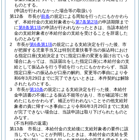
ものとする。
(申請が行われなかった場合等の取扱い)
第12条
市長が
前条
の規定による周知を行ったにもかかわら
ず、本給付金の支給対象者から
第7条第2項
の申請期限まで
に
第8条第1項
の申請が行われなかったときは、当該本給付
金の支給対象者が本給付金の支給を受けることを辞退した
ものとみなす。
2
市長が
第6条第1項
の規定による支給決定を行った後、市
が把握する児童手当又は特別児童扶養手当の振込時におけ
る指定口座
(支給決定までに指定口座の変更を届け出ている
場合にあっては、当該届出をした指定口座)
に本給付金の支
給として振込みを行う手続を行ったにもかかわらず、当該
指定口座への振込みが口座の解約、変更等の事由により令
和6年3月29日までに完了できないときは、本件契約は解除
されたものとする。
3
市長が
第10条
の規定による支給決定を行った後、本給付
金申請書の不備による振込不能等があり、市が確認等に努
めたにもかかわらず、補正が行われないことその他支給対
象者の責に帰すべき事由により令和6年3月29日までに支給
が完了できない場合は、当該申請は取り下げられたものと
みなす。
(不当利得の返還)
第13条
市長は、本給付金の支給後に支給対象者の要件に該
当していないことが判明したときは、本給付金の支給を受