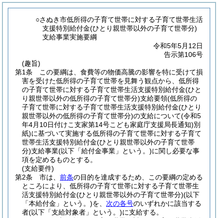
○さぬき市低所得の子育て世帯に対する子育て世帯生活
支援特別給付金(ひとり親世帯以外の子育て世帯分)
支給事業実施要綱
令和5年5月12日
告示第106号
(趣旨)
第1条
この要綱は、食費等の物価高騰の影響を特に受けて損
害を受けた低所得の子育て世帯を見舞う観点から、低所得
の子育て世帯に対する子育て世帯生活支援特別給付金
(ひと
り親世帯以外の低所得の子育て世帯分)
支給要領
(低所得の
子育て世帯に対する子育て世帯生活支援特別給付金
(ひとり
親世帯以外の低所得の子育て世帯分)
の支給について
(令和5
年4月10日付けこ支家第14号こども家庭庁支援局長通知)
別
紙)
に基づいて実施する低所得の子育て世帯に対する子育て
世帯生活支援特別給付金
(ひとり親世帯以外の子育て世帯
分)
支給事業
(以下「給付金事業」という。)
に関し必要な事
項を定めるものとする。
(支給要件)
第2条
市は、
前条
の目的を達成するため、この要綱の定める
ところにより、低所得の子育て世帯に対する子育て世帯生
活支援特別給付金
(ひとり親世帯以外の子育て世帯分)
(以下
「本給付金」という。)
を、
次の各号
のいずれかに該当する
者
(以下「支給対象者」という。)
に支給する。