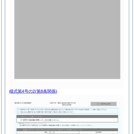
様式第4号の2
(第8条関係)