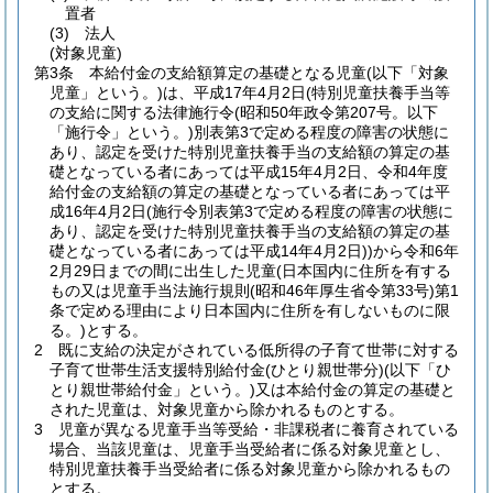
置者
(3)
法人
(対象児童)
第3条
本給付金の支給額算定の基礎となる児童
(以下「対象
児童」という。)
は、平成17年4月2日
(特別児童扶養手当等
の支給に関する法律施行令
(昭和50年政令第207号。以下
「施行令」という。)
別表第3で定める程度の障害の状態に
あり、認定を受けた特別児童扶養手当の支給額の算定の基
礎となっている者にあっては平成15年4月2日、令和4年度
給付金の支給額の算定の基礎となっている者にあっては平
成16年4月2日
(施行令別表第3で定める程度の障害の状態に
あり、認定を受けた特別児童扶養手当の支給額の算定の基
礎となっている者にあっては平成14年4月2日)
)
から令和6年
2月29日までの間に出生した児童
(日本国内に住所を有する
もの又は児童手当法施行規則
(昭和46年厚生省令第33号)
第1
条で定める理由により日本国内に住所を有しないものに限
る。)
とする。
2
既に支給の決定がされている低所得の子育て世帯に対する
子育て世帯生活支援特別給付金
(ひとり親世帯分)
(以下「ひ
とり親世帯給付金」という。)
又は本給付金の算定の基礎と
された児童は、対象児童から除かれるものとする。
3
児童が異なる児童手当等受給・非課税者に養育されている
場合、当該児童は、児童手当受給者に係る対象児童とし、
特別児童扶養手当受給者に係る対象児童から除かれるもの
とする。