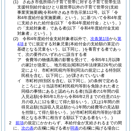
(1)
さぬき市低所得の子育て世帯に対する子育て世帯生活
支援特別給付金
(ひとり親世帯以外の子育て世帯分)
支給
事業実施要綱
(令和4年さぬき市告示第112号。以下「令
和4年度給付金実施要綱」という。)
に基づいて令和4年度
に支給された給付金
(以下「令和4年度給付金」という。)
の「支給対象者」である者
(以下「令和4年度給付金支給
対象者」という。)
(2)
令和4年度給付金支給対象者以外で、
次条第1項
から
第
4項
までに規定する対象児童
(本給付金の支給額の算定の
基礎となる児童をいう。以下同じ。)
を養育する者であっ
て、次の要件のいずれかに該当する者
ア
食費等の物価高騰の影響を受けて、令和5年1月以降
の家計が急変し、地方税法
(昭和25年法律第226号)
の規
定により、市町村民税均等割
(同法の規定による特別区
民税を含む。以下同じ。)
が課されていない者
イ
市町村
(特別区を含む。以下同じ。)
の条例で定める
ところにより当該市町村民税均等割を免除された者と
同様の事情にあると認められる者
(当該者の1年間の収
入見込額
(令和5年1月から令和6年2月までの任意の1か
月の収入に12を乗じて得た額をいう。)
又は1年間の所
得見込額
(当該収入見込額から1年間の経費等の見込額
を控除して得た額をいう。)
が市町村民税均等割が非課
税となる水準に相当する額以下である者をいう。)
2
前項
の規定にかかわらず、本給付金が支給されるまでの間
に、
次の表
の左欄に掲げる者が
同表
の右欄に掲げる場合に