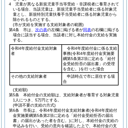
4
児童が異なる新規児童手当等受給・非課税者に養育されて
いる場合、当該児童は、新規児童手当受給者に係る対象児
童とし、新規特別児童扶養手当受給者に係る対象児童から
除かれるものとする。
(市が支給を実施する支給対象者の範囲)
第4条
市は、
次の表
の左欄に掲げる者が
同表
の右欄に掲げる
場合に該当する場合、当該者に対し本給付金の支給を実施
する。
令和4年度給付金支給対象
令和4年度給付金に係る支給
者
事務
(令和4年度給付金実施要
綱第5条第2項に定める「給付
金受給拒否の届出書」の受理
を含む。)
を行った場合
その他の支給対象者
申請時点で市に居住する場
合
(支給額)
第5条
本給付金の支給額は、支給対象者が養育する対象児童
1人につき、5万円とする。
(申請不要の支給の方式)
第6条
市長は、令和4年度給付金支給対象者
(令和4年度給付
金実施要綱第5条第2項に定める「給付金受給拒否の届出
書」の届出があった者を含む。)
に対し、本給付金の支給の
申込みを行い、受給の意向を確認した上で、本給付金の支