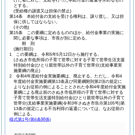
けた者に対し、支給を行った本給付金の返還を求めるもの
とする。
(受給権の譲渡又は担保の禁止)
第14条
本給付金の支給を受ける権利は、譲り渡し、又は担
保に供してはならない。
(その他)
第15条
この要綱に定めるもののほか、給付金事業の実施に
関し必要な事項は、市長が別に定める。
附
則
(施行期日)
1
この要綱は、令和5年5月12日から施行する。
(さぬき市低所得の子育て世帯に対する子育て世帯生活支援
特別給付金(ひとり親世帯以外の子育て世帯分)支給事業実
施要綱の廃止)
2
令和4年度給付金実施要綱は、廃止する。
ただし、令和4
年度給付金実施要綱第13条及び同要綱附則第2項の規定に
よりなお従前の例によることとされた令和4年度給付金実施
要綱による廃止前のさぬき市低所得の子育て世帯に対する
子育て世帯生活支援特別給付金
(ひとり親世帯以外の子育て
世帯分)
支給事業実施要綱
(令和3年さぬき市告示第105号)
第
13条の規定による不当利得の返還については、なお従前の
例による。
様式第1号
(第6条関係)