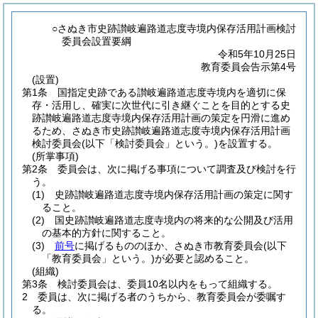
○さぬき市史跡讃岐遍路道志度寺境内保存活用計画検討
委員会設置要綱
令和5年10月25日
教育委員会告示第4号
(設置)
第1条
国指定史跡である讃岐遍路道志度寺境内を適切に保
存・活用し、確実に次世代に引き継ぐことを目的とする史
跡讃岐遍路道志度寺境内保存活用計画の策定を円滑に進め
るため、さぬき市史跡讃岐遍路道志度寺境内保存活用計画
検討委員会
(以下「検討委員会」という。)
を設置する。
(所掌事項)
第2条
委員会は、次に掲げる事項について調査及び検討を行
う。
(1)
史跡讃岐遍路道志度寺境内保存活用計画の策定に関す
ること。
(2)
国史跡讃岐遍路道志度寺境内の将来的な公開及び活用
の基本的方針に関すること。
(3)
前号
に掲げるもののほか、さぬき市教育委員会
(以下
「教育委員会」という。)
が必要と認めること。
(組織)
第3条
検討委員会は、委員10名以内をもって組織する。
2
委員は、次に掲げる者のうちから、教育委員会が委嘱す
る。