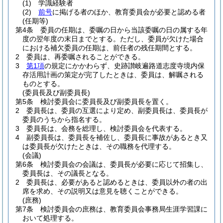
(1)
学識経験者
(2)
前号
に掲げる者のほか、教育委員会が必要と認める者
(任期等)
第4条
委員の任期は、委嘱の日から当該委嘱の日の属する年
度の翌年度の末日までとする。
ただし、委員が欠けた場合
における補欠委員の任期は、前任者の残任期間とする。
2
委員は、再委嘱されることができる。
3
第1項
の規定にかかわらず、史跡讃岐遍路道志度寺境内保
存活用計画の策定が完了したときは、委員は、解嘱される
ものとする。
(委員長及び副委員長)
第5条
検討委員会に委員長及び副委員長を置く。
2
委員長は、委員の互選により定め、副委員長は、委員長が
委員のうちから指名する。
3
委員長は、会務を総理し、検討委員会を代表する。
4
副委員長は、委員長を補佐し、委員長に事故があるとき又
は委員長が欠けたときは、その職務を代理する。
(会議)
第6条
検討委員会の会議は、委員長が必要に応じて招集し、
委員長は、その議長となる。
2
委員長は、必要があると認めるときは、委員以外の者の出
席を求め、その説明又は意見を聴くことができる。
(庶務)
第7条
検討委員会の庶務は、教育委員会事務局生涯学習課に
おいて処理する。