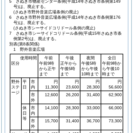
5
さぬき市物産センター条例
(平成14年さぬき市条例第149
号)
は、廃止する。
(さぬき市野外音楽広場条例の廃止)
6
さぬき市野外音楽広場条例
(平成14年さぬき市条例第176
号)
は、廃止する。
(さぬき市シーサイドコリドール条例の廃止)
7
さぬき市シーサイドコリドール条例
(平成15年さぬき市条
例第2号)
は、廃止する。
別表
(第8条関係)
1 野外音楽広場
使用時間
午前
午後
夜間
全日
区分
午前9時
正午から
午後5時
午前9時か
から正午
午後5時
から午後
ら午後10
まで
まで
10時まで
時まで
野外
平
市
円
円
円
円
ステ
日
内
11,300
23,600
28,300
56,600
ージ
市
12,600
26,200
31,400
62,900
外
休
市
14,100
28,300
33,000
66,000
日
内
等
市
15,700
31,400
36,700
73,300
外