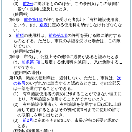
(3)
前2号
に掲げるもののほか、この条例又はこの条例に
基づく規則に違反したとき。
(使用料)
第8条
前条第1項
の許可を受けた者
(以下「有料施設使用者」
という。)
は、
別表
に定める使用料を納付しなければならな
い。
2
前項
の使用料は、
前条第1項
の許可を受ける際に納付する
ものとする。
ただし、市長の承認を受けた場合は、この限
りでない。
(使用料の減免)
第9条
市長は、公益上その他特に必要があると認めたとき
は、
前条第1項
に規定する使用料を減額し、又は免除するこ
とができる。
(使用料の還付)
第10条
既納の使用料は、還付しない。
ただし、市長は、
次
の各号
のいずれかに該当すると認めるときは、その全部又
は一部を還付することができる。
(1)
有料施設使用者の責めに帰することができない理由に
より、有料施設を使用することができないとき。
(2)
有料施設使用者が、有料施設を使用する日
(2日以上継
続して使用するときはその初日)
前3日までに使用の許可
の取消しを申し出たとき。
(3)
前2号
に定めるもののほか、市長が特に必要と認めた
とき。
(権利の譲渡等の禁止)