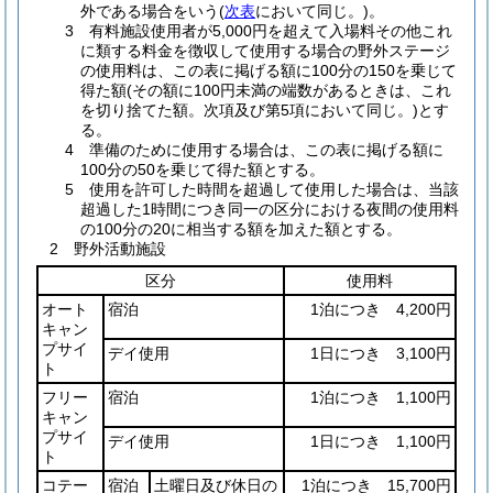
外である場合をいう(
次表
において同じ。)。
3 有料施設使用者が5,000円を超えて入場料その他これ
に類する料金を徴収して使用する場合の野外ステージ
の使用料は、この表に掲げる額に100分の150を乗じて
得た額(その額に100円未満の端数があるときは、これ
を切り捨てた額。次項及び第5項において同じ。)とす
る。
4 準備のために使用する場合は、この表に掲げる額に
100分の50を乗じて得た額とする。
5 使用を許可した時間を超過して使用した場合は、当該
超過した1時間につき同一の区分における夜間の使用料
の100分の20に相当する額を加えた額とする。
2 野外活動施設
区分
使用料
オート
宿泊
1泊につき 4,200円
キャン
プサイ
デイ使用
1日につき 3,100円
ト
フリー
宿泊
1泊につき 1,100円
キャン
プサイ
デイ使用
1日につき 1,100円
ト
コテー
宿泊
土曜日及び休日の
1泊につき 15,700円