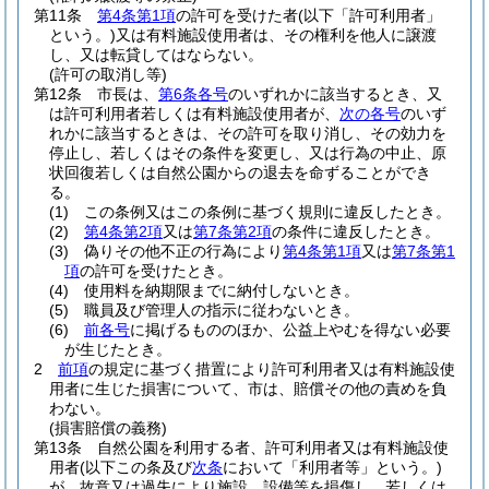
第11条
第4条第1項
の許可を受けた者
(以下「許可利用者」
という。)
又は有料施設使用者は、その権利を他人に譲渡
し、又は転貸してはならない。
(許可の取消し等)
第12条
市長は、
第6条各号
のいずれかに該当するとき、又
は許可利用者若しくは有料施設使用者が、
次の各号
のいず
れかに該当するときは、その許可を取り消し、その効力を
停止し、若しくはその条件を変更し、又は行為の中止、原
状回復若しくは自然公園からの退去を命ずることができ
る。
(1)
この条例又はこの条例に基づく規則に違反したとき。
(2)
第4条第2項
又は
第7条第2項
の条件に違反したとき。
(3)
偽りその他不正の行為により
第4条第1項
又は
第7条第1
項
の許可を受けたとき。
(4)
使用料を納期限までに納付しないとき。
(5)
職員及び管理人の指示に従わないとき。
(6)
前各号
に掲げるもののほか、公益上やむを得ない必要
が生じたとき。
2
前項
の規定に基づく措置により許可利用者又は有料施設使
用者に生じた損害について、市は、賠償その他の責めを負
わない。
(損害賠償の義務)
第13条
自然公園を利用する者、許可利用者又は有料施設使
用者
(以下この条及び
次条
において「利用者等」という。)
が、故意又は過失により施設、設備等を損傷し、若しくは