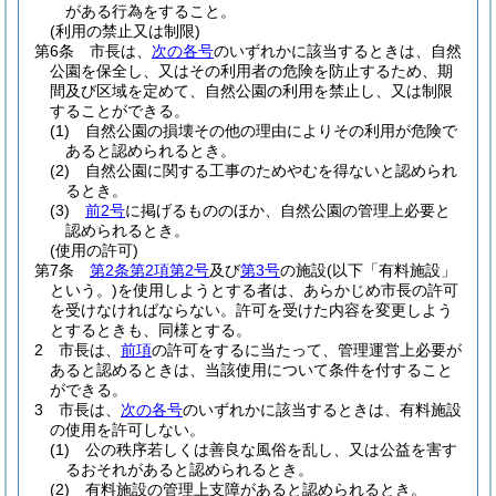
がある行為をすること。
(利用の禁止又は制限)
第6条
市長は、
次の各号
のいずれかに該当するときは、自然
公園を保全し、又はその利用者の危険を防止するため、期
間及び区域を定めて、自然公園の利用を禁止し、又は制限
することができる。
(1)
自然公園の損壊その他の理由によりその利用が危険で
あると認められるとき。
(2)
自然公園に関する工事のためやむを得ないと認められ
るとき。
(3)
前2号
に掲げるもののほか、自然公園の管理上必要と
認められるとき。
(使用の許可)
第7条
第2条第2項第2号
及び
第3号
の施設
(以下「有料施設」
という。)
を使用しようとする者は、あらかじめ市長の許可
を受けなければならない。
許可を受けた内容を変更しよう
とするときも、同様とする。
2
市長は、
前項
の許可をするに当たって、管理運営上必要が
あると認めるときは、当該使用について条件を付すること
ができる。
3
市長は、
次の各号
のいずれかに該当するときは、有料施設
の使用を許可しない。
(1)
公の秩序若しくは善良な風俗を乱し、又は公益を害す
るおそれがあると認められるとき。
(2)
有料施設の管理上支障があると認められるとき。