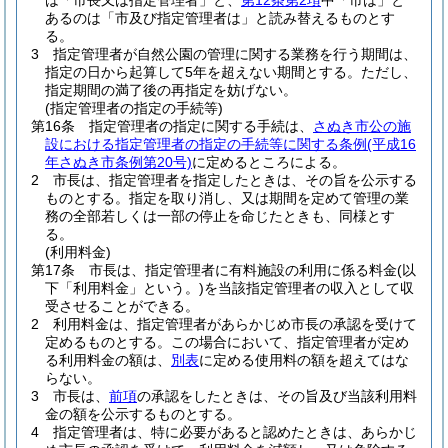
は「市長又は指定管理者」と、
第12条第2項
中「市は」と
あるのは「市及び指定管理者は」と読み替えるものとす
る。
3
指定管理者が自然公園の管理に関する業務を行う期間は、
指定の日から起算して5年を超えない期間とする。
ただし、
指定期間の満了後の再指定を妨げない。
(指定管理者の指定の手続等)
第16条
指定管理者の指定に関する手続は、
さぬき市公の施
設における指定管理者の指定の手続等に関する条例
(平成16
年さぬき市条例第20号)
に定めるところによる。
2
市長は、指定管理者を指定したときは、その旨を公示する
ものとする。
指定を取り消し、又は期間を定めて管理の業
務の全部若しくは一部の停止を命じたときも、同様とす
る。
(利用料金)
第17条
市長は、指定管理者に有料施設の利用に係る料金
(以
下「利用料金」という。)
を当該指定管理者の収入として収
受させることができる。
2
利用料金は、指定管理者があらかじめ市長の承認を受けて
定めるものとする。
この場合において、指定管理者が定め
る利用料金の額は、
別表
に定める使用料の額を超えてはな
らない。
3
市長は、
前項
の承認をしたときは、その旨及び当該利用料
金の額を公示するものとする。
4
指定管理者は、特に必要があると認めたときは、あらかじ