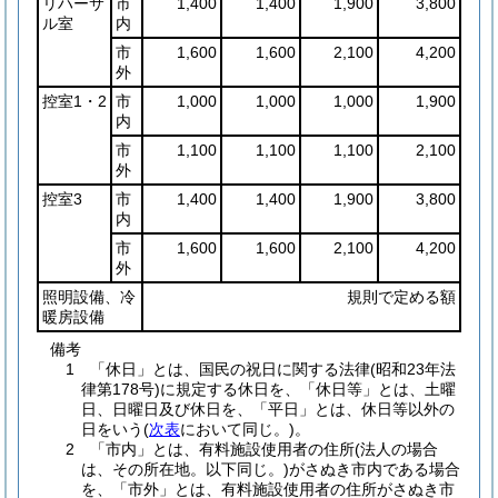
リハーサ
市
1,400
1,400
1,900
3,800
ル室
内
市
1,600
1,600
2,100
4,200
外
控室1・2
市
1,000
1,000
1,000
1,900
内
市
1,100
1,100
1,100
2,100
外
控室3
市
1,400
1,400
1,900
3,800
内
市
1,600
1,600
2,100
4,200
外
照明設備、冷
規則で定める額
暖房設備
備考
1 「休日」とは、国民の祝日に関する法律(昭和23年法
律第178号)に規定する休日を、「休日等」とは、土曜
日、日曜日及び休日を、「平日」とは、休日等以外の
日をいう(
次表
において同じ。)。
2 「市内」とは、有料施設使用者の住所(法人の場合
は、その所在地。以下同じ。)がさぬき市内である場合
を、「市外」とは、有料施設使用者の住所がさぬき市