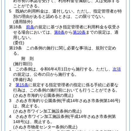
め市長の承認を受けて、利用料金を減額し、又は免除する
ことができる。
5
既納の利用料金は、還付しない。
ただし、指定管理者が特
別の理由があると認めるときは、この限りでない。
(適用除外)
第18条
前条
の規定に基づき指定管理者に利用料金を収受さ
せる場合においては、
第8条
から
第10条
までの規定は、適
用しない。
(委任)
第19条
この条例の施行に関し必要な事項は、規則で定め
る。
附
則
(施行期日)
1
この条例は、令和6年4月1日から施行する。
ただし、
次項
の規定は、公布の日から施行する。
(準備行為)
2
第15条
に規定する指定管理者の指定に係る手続に必要な
行為は、この条例の施行前においても行うことができる。
(さぬき市海釣り公園条例の廃止)
3
さぬき市海釣り公園条例
(平成14年さぬき市条例第146号)
は、廃止する。
(さぬき市ワイン加工施設条例の廃止)
4
さぬき市ワイン加工施設条例
(平成14年さぬき市条例第
148号)
は、廃止する。
(さぬき市物産センター条例の廃止)