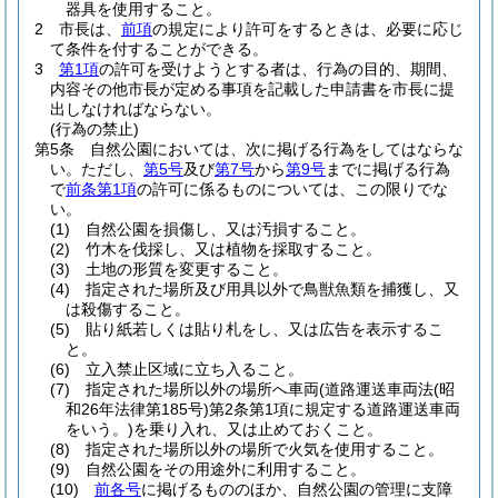
器具を使用すること。
2
市長は、
前項
の規定により許可をするときは、必要に応じ
て条件を付することができる。
3
第1項
の許可を受けようとする者は、行為の目的、期間、
内容その他市長が定める事項を記載した申請書を市長に提
出しなければならない。
(行為の禁止)
第5条
自然公園においては、次に掲げる行為をしてはならな
い。
ただし、
第5号
及び
第7号
から
第9号
までに掲げる行為
で
前条第1項
の許可に係るものについては、この限りでな
い。
(1)
自然公園を損傷し、又は汚損すること。
(2)
竹木を伐採し、又は植物を採取すること。
(3)
土地の形質を変更すること。
(4)
指定された場所及び用具以外で鳥獣魚類を捕獲し、又
は殺傷すること。
(5)
貼り紙若しくは貼り札をし、又は広告を表示するこ
と。
(6)
立入禁止区域に立ち入ること。
(7)
指定された場所以外の場所へ車両
(道路運送車両法
(昭
和26年法律第185号)
第2条第1項に規定する道路運送車両
をいう。)
を乗り入れ、又は止めておくこと。
(8)
指定された場所以外の場所で火気を使用すること。
(9)
自然公園をその用途外に利用すること。
(10)
前各号
に掲げるもののほか、自然公園の管理に支障