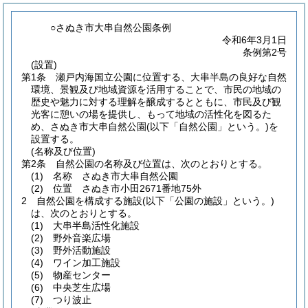
○さぬき市大串自然公園条例
令和6年3月1日
条例第2号
(設置)
第1条
瀬戸内海国立公園に位置する、大串半島の良好な自然
環境、景観及び地域資源を活用することで、市民の地域の
歴史や魅力に対する理解を醸成するとともに、市民及び観
光客に憩いの場を提供し、もって地域の活性化を図るた
め、さぬき市大串自然公園
(以下「自然公園」という。)
を
設置する。
(名称及び位置)
第2条
自然公園の名称及び位置は、次のとおりとする。
(1)
名称 さぬき市大串自然公園
(2)
位置 さぬき市小田2671番地75外
2
自然公園を構成する施設
(以下「公園の施設」という。)
は、次のとおりとする。
(1)
大串半島活性化施設
(2)
野外音楽広場
(3)
野外活動施設
(4)
ワイン加工施設
(5)
物産センター
(6)
中央芝生広場
(7)
つり波止