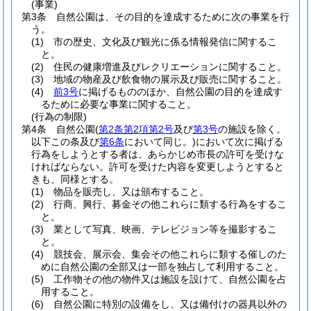
(事業)
第3条
自然公園は、その目的を達成するために次の事業を行
う。
(1)
市の歴史、文化及び観光に係る情報発信に関するこ
と。
(2)
住民の健康増進及びレクリエーションに関すること。
(3)
地域の物産及び飲食物の展示及び販売に関すること。
(4)
前3号
に掲げるもののほか、自然公園の目的を達成す
るために必要な事業に関すること。
(行為の制限)
第4条
自然公園
(
第2条第2項第2号
及び
第3号
の施設を除く。
以下この条及び
第6条
において同じ。)
において次に掲げる
行為をしようとする者は、あらかじめ市長の許可を受けな
ければならない。
許可を受けた内容を変更しようとすると
きも、同様とする。
(1)
物品を販売し、又は頒布すること。
(2)
行商、興行、募金その他これらに類する行為をするこ
と。
(3)
業として写真、映画、テレビジョン等を撮影するこ
と。
(4)
競技会、展示会、集会その他これらに類する催しのた
めに自然公園の全部又は一部を独占して利用すること。
(5)
工作物その他の物件又は施設を設けて、自然公園を占
用すること。
(6)
自然公園に特別の設備をし、又は備付けの器具以外の