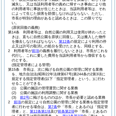
滅失し、又は当該利用者等の責めに帰すべき事由により他
の利用者等に事故が生じたときは、当該利用者等は、それ
によって生じた損害を賠償しなければならない。
ただし、
市長が特別の理由があると認めるときは、この限りでな
い。
(原状回復の義務)
第14条
利用者等は、自然公園の利用又は使用が終わったと
きは、直ちに自然公園を原状に回復し、又は搬入した物件
を撤去しなければならない。
第12条
の規定により利用の停
止又は許可の取消しの処分を受けたときも、同様とする。
2
利用者等が
前項
の義務を履行しないときは、市長がこれを
代行し、これに要した費用を当該利用者等から徴収するも
のとする。
(指定管理者による管理)
第15条
市長は、次に掲げる自然公園の管理に関する業務
を、地方自治法
(昭和22年法律第67号)
第244条の2第3項に
規定する指定管理者
(以下「指定管理者」という。)
に行わ
せることができる。
(1)
公園の施設の管理運営に関する業務
(2)
公園の施設の利用調整に関する業務
(3)
前2号
に掲げるもののほか、市長が必要と認める業務
2
前項
の規定により自然公園の管理に関する業務を指定管理
者に行わせる場合は、
第7条
中「市長」とあるのは「指定管
理者」と、
第12条第1項
及び
前条第2項
中「市長」とあるの