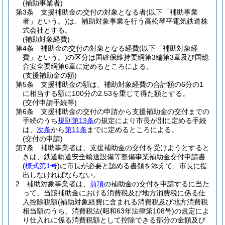
(補助事業者)
第3条
支援補助金の交付の対象となる者
(以下「補助事業
者」という。)
は、補助対象事業を行う高松琴平電気鉄道株
式会社とする。
(補助対象経費)
第4条
補助金の交付の対象となる経費
(以下「補助対象経
費」という。)
の区分は国確保維持要綱第3編第3章及び国総
合安全要綱第6章に定めるところによる。
(支援補助金の額)
第5条
支援補助金の額は、補助対象経費の合計額の6分の1
に相当する額に100分の2.53を乗じて得た額とする。
(交付申請手続等)
第6条
支援補助金の交付の申請から支援補助金の交付までの
手続のうち
規則第13条
の規定により市長が別に定める手続
は、
次条
から
第11条
までに定めるところによる。
(交付の申請)
第7条
補助事業者は、支援補助金の交付を受けようとすると
きは、鉄道軌道安全輸送設備等整備事業補助金交付申請書
(
様式第1号
)
に市長が必要と認める書類を添えて、市長に提
出しなければならない。
2
補助対象事業者は、
前項
の補助金の交付を申請するに当た
って、当該補助金における消費税及び地方消費税に係る仕
入控除税額
(補助対象経費に含まれる消費税及び地方消費税
相当額のうち、消費税法
(昭和63年法律第108号)
の規定によ
り仕入れに係る消費税額として控除できる部分の金額及び