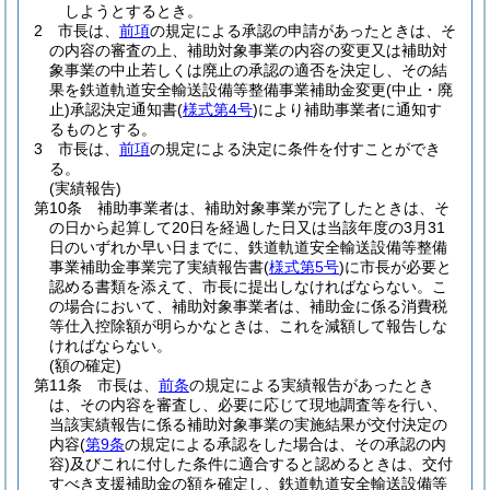
しようとするとき。
2
市長は、
前項
の規定による承認の申請があったときは、そ
の内容の審査の上、補助対象事業の内容の変更又は補助対
象事業の中止若しくは廃止の承認の適否を決定し、その結
果を鉄道軌道安全輸送設備等整備事業補助金変更
(中止・廃
止)
承認決定通知書
(
様式第4号
)
により補助事業者に通知す
るものとする。
3
市長は、
前項
の規定による決定に条件を付すことができ
る。
(実績報告)
第10条
補助事業者は、補助対象事業が完了したときは、そ
の日から起算して20日を経過した日又は当該年度の3月31
日のいずれか早い日までに、鉄道軌道安全輸送設備等整備
事業補助金事業完了実績報告書
(
様式第5号
)
に市長が必要と
認める書類を添えて、市長に提出しなければならない。
こ
の場合において、補助対象事業者は、補助金に係る消費税
等仕入控除額が明らかなときは、これを減額して報告しな
ければならない。
(額の確定)
第11条
市長は、
前条
の規定による実績報告があったとき
は、その内容を審査し、必要に応じて現地調査等を行い、
当該実績報告に係る補助対象事業の実施結果が交付決定の
内容
(
第9条
の規定による承認をした場合は、その承認の内
容)
及びこれに付した条件に適合すると認めるときは、交付
すべき支援補助金の額を確定し、鉄道軌道安全輸送設備等