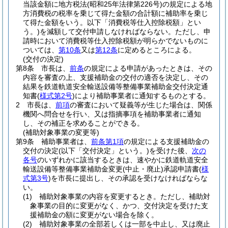
当該金額に地方税法
(昭和25年法律第226号)
の規定による地
方消費税の税率を乗じて得た金額の合計額に補助率を乗じ
て得た金額をいう。以下「消費税等仕入控除税額」とい
う。)
を減額して交付申請しなければならない。
ただし、申
請時において消費税等仕入控除税額が明らかでないものに
ついては、
第10条
又は
第12条
に定めるところによる。
(交付の決定)
第8条
市長は、
前条
の規定による申請があったときは、その
内容を審査の上、支援補助金の交付の適否を決定し、その
結果を鉄道軌道安全輸送設備等整備事業補助金交付決定通
知書
(
様式第2号
)
により補助事業者に通知するものとする。
2
市長は、
前項
の審査において疑義等が生じた場合は、関係
機関へ問合せを行い、又は指摘事項を補助事業者に通知
し、その補正を求めることができる。
(補助対象事業の変更等)
第9条
補助事業者は、
前条第1項
の規定による支援補助金の
交付の決定
(以下「交付決定」という。)
を受けた後、
次の
各号
のいずれかに該当するときは、速やかに鉄道軌道安全
輸送設備等整備事業補助金変更
(中止・廃止)
承認申請書
(
様
式第3号
)
を市長に提出し、その承認を受けなければならな
い。
(1)
補助対象事業の内容を変更するとき。
ただし、補助対
象事業の目的に変更がなく、かつ、交付決定を受けた支
援補助金の額に変更がない場合を除く。
(2)
補助対象事業の全部若しくは一部を中止し、又は廃止