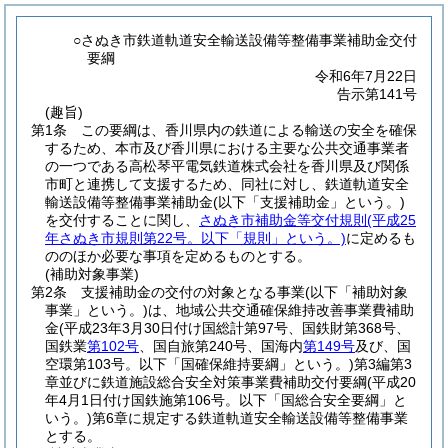
○さぬき市鉄道軌道安全輸送設備等整備事業補助金交付
要綱
令和6年7月22日
告示第141号
(趣旨)
第1条
この要綱は、香川県内の鉄道による輸送の安全を確保
するため、本市及び香川県における主要な公共交通事業者
の一つである高松琴平電気鉄道株式会社を香川県及び関係
市町と連携して支援するため、同社に対し、鉄道軌道安全
輸送設備等整備事業補助金
(以下「支援補助金」という。)
を交付することに関し、
さぬき市補助金等交付規則
(平成25
年さぬき市規則第22号。以下「規則」という。)
に定めるも
ののほか必要な事項を定めるものとする。
(補助対象事業)
第2条
支援補助金の交付の対象となる事業
(以下「補助対象
事業」という。)
は、地域公共交通確保維持改善事業費補助
金
(平成23年3月30日付け国総計第97号、国鉄財第368号、
国鉄業
第102号
、国自旅第240号、国海内
第149号
及び、国
空環第103号。以下「国確保維持要綱」という。)
第3編第3
章並びに鉄道施設総合安全対策事業費補助交付要綱
(平成20
年4月1日付け国鉄施第106号。以下「国総合安全要綱」と
いう。)
第6章に規定する鉄道軌道安全輸送設備等整備事業
とする。