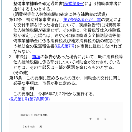
整備事業補助金確定通知書
(
様式第6号
)
により補助事業者に
通知するものとする。
(消費税等仕入控除税額の確定に伴う補助金の返還)
第12条
補助対象事業者は、
第7条第2項ただし書
の規定によ
り交付申請を行った場合において、実績報告時に消費税等
仕入控除税額が確定せず、その後に、消費税等仕入控除税
額が確定した場合は、速やかに鉄道軌道安全輸送設備等整
備事業補助金に係る消費税及び地方消費税の額の確定に伴
う補助金の返還報告書
(
様式第7号
)
を市長に提出しなければ
ならない。
2
市長は、
前項
の報告があった場合において、既に消費税等
仕入控除税額に係る部分について補助金が交付されている
ときは、その全部又は一部の返還を命じるものとする。
(その他)
第13条
この要綱に定めるもののほか、補助金の交付に関し
必要な事項は、市長が別に定める。
附
則
この要綱は、令和6年7月22日から施行する。
様式第1号
(第7条関係)