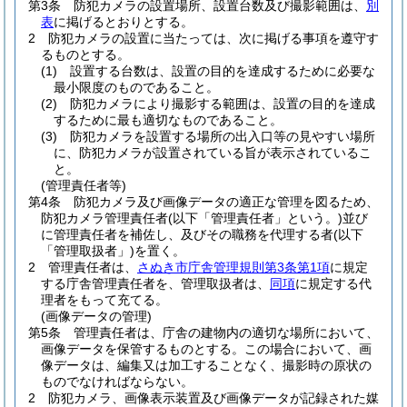
第3条
防犯カメラの設置場所、設置台数及び撮影範囲は、
別
表
に掲げるとおりとする。
2
防犯カメラの設置に当たっては、次に掲げる事項を遵守す
るものとする。
(1)
設置する台数は、設置の目的を達成するために必要な
最小限度のものであること。
(2)
防犯カメラにより撮影する範囲は、設置の目的を達成
するために最も適切なものであること。
(3)
防犯カメラを設置する場所の出入口等の見やすい場所
に、防犯カメラが設置されている旨が表示されているこ
と。
(管理責任者等)
第4条
防犯カメラ及び画像データの適正な管理を図るため、
防犯カメラ管理責任者
(以下「管理責任者」という。)
並び
に管理責任者を補佐し、及びその職務を代理する者
(以下
「管理取扱者」)
を置く。
2
管理責任者は、
さぬき市庁舎管理規則第3条第1項
に規定
する庁舎管理責任者を、管理取扱者は、
同項
に規定する代
理者をもって充てる。
(画像データの管理)
第5条
管理責任者は、庁舎の建物内の適切な場所において、
画像データを保管するものとする。
この場合において、画
像データは、編集又は加工することなく、撮影時の原状の
ものでなければならない。
2
防犯カメラ、画像表示装置及び画像データが記録された媒