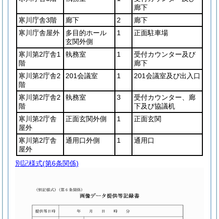
廊下
寒川庁舎3階
廊下
2
廊下
寒川庁舎屋外
多目的ホール
1
正面駐車場
玄関外側
寒川第2庁舎1
執務室
1
受付カウンター及び
階
廊下
寒川第2庁舎2
201会議室
1
201会議室及び出入口
階
寒川第2庁舎2
執務室
3
受付カウンター、廊
階
下及び協議机
寒川第2庁舎
正面玄関外側
1
正面玄関
屋外
寒川第2庁舎
通用口外側
1
通用口
屋外
別記様式
(第6条関係)