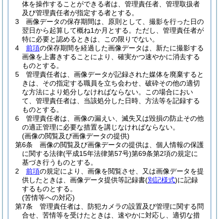
体を操作することができる者は、管理責任者、管理取扱者
及び管理責任者が指定する者とする。
3
画像データの保存期間は、原則として、撮影を行った日の
翌日から起算して概ね1か月とする。
ただし、管理責任者が
特に必要と認めるときは、この限りでない。
4
前項
の保存期間を経過した画像データは、新たに撮影する
画像を上書きすることにより、確実かつ速やかに消去する
ものとする。
5
管理責任者は、画像データが記録された媒体を廃棄すると
きは、その指定する職員を立ち会わせ、破砕その他の適切
な方法により処分しなければならない。
この場合におい
て、管理責任者は、当該処分した日時、方法等を記録する
ものとする。
6
管理責任者は、画像の漏えい、滅失又は毀損の防止その他
の適正管理に必要な措置を講じなければならない。
(画像の閲覧及び画像データの提供)
第6条
画像の閲覧及び画像データの提供は、個人情報の保護
に関する法律
(平成15年法律第57号)
第69条第2項の規定に
基づき行うものとする。
2
前項
の規定により、画像を閲覧させ、又は画像データを提
供したときは、画像データ提供等記録書
(
別記様式
)
に記録
するものとする。
(苦情等への対応)
第7条
管理責任者は、防犯カメラの設置及び管理に関する問
合せ、苦情等を受けたときは、速やかに対応し、適切な措