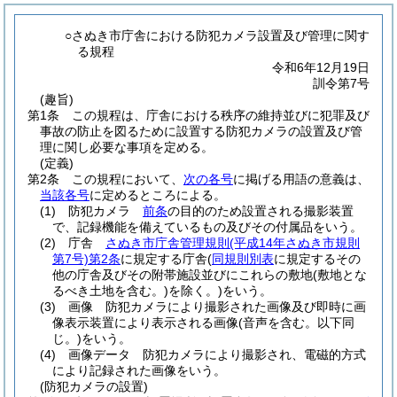
○さぬき市庁舎における防犯カメラ設置及び管理に関す
る規程
令和6年12月19日
訓令第7号
(趣旨)
第1条
この規程は、庁舎における秩序の維持並びに犯罪及び
事故の防止を図るために設置する防犯カメラの設置及び管
理に関し必要な事項を定める。
(定義)
第2条
この規程において、
次の各号
に掲げる用語の意義は、
当該各号
に定めるところによる。
(1)
防犯カメラ
前条
の目的のため設置される撮影装置
で、記録機能を備えているもの及びその付属品をいう。
(2)
庁舎
さぬき市庁舎管理規則
(平成14年さぬき市規則
第7号)
第2条
に規定する庁舎
(
同規則別表
に規定するその
他の庁舎及びその附帯施設並びにこれらの敷地
(敷地とな
るべき土地を含む。)
を除く。)
をいう。
(3)
画像 防犯カメラにより撮影された画像及び即時に画
像表示装置により表示される画像
(音声を含む。以下同
じ。)
をいう。
(4)
画像データ 防犯カメラにより撮影され、電磁的方式
により記録された画像をいう。
(防犯カメラの設置)