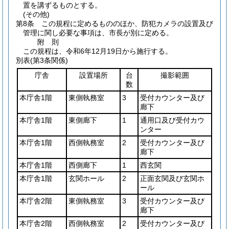
置を講ずるものとする。
(その他)
第8条
この規程に定めるもののほか、防犯カメラの設置及び
管理に関し必要な事項は、市長が別に定める。
附
則
この規程は、令和6年12月19日から施行する。
別表
(第3条関係)
庁舎
設置場所
台
撮影範囲
数
本庁舎1階
東側執務室
3
受付カウンター及び
廊下
本庁舎1階
東側廊下
1
通用口及び受付カウ
ンター
本庁舎1階
西側執務室
2
受付カウンター及び
廊下
本庁舎1階
西側廊下
1
西玄関
本庁舎1階
玄関ホール
2
正面玄関及び玄関ホ
ール
本庁舎2階
東側執務室
3
受付カウンター及び
廊下
本庁舎2階
西側執務室
2
受付カウンター及び