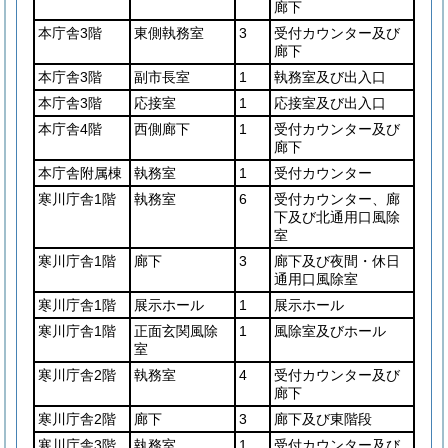
廊下
本庁舎3階
東側執務室
3
受付カウンター及び
廊下
本庁舎3階
副市長室
1
執務室及び出入口
本庁舎3階
応接室
1
応接室及び出入口
本庁舎4階
西側廊下
1
受付カウンター及び
廊下
本庁舎附属棟
執務室
1
受付カウンター
寒川庁舎1階
執務室
6
受付カウンター、廊
下及び北通用口風除
室
寒川庁舎1階
廊下
3
廊下及び夜間・休日
通用口風除室
寒川庁舎1階
展示ホール
1
展示ホール
寒川庁舎1階
正面玄関風除
1
風除室及びホール
室
寒川庁舎2階
執務室
4
受付カウンター及び
廊下
寒川庁舎2階
廊下
3
廊下及び東階段
寒川庁舎3階
執務室
1
受付カウンター及び