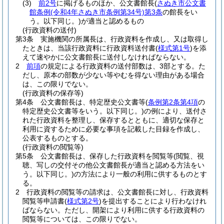
(3)
前2号
に掲げるものほか、公文書館長
(
さぬき市公文書
館条例
(令和4年さぬき市条例第34号)
第3条
の館長をい
う。以下同じ。)
が適当と認めるもの
(行政資料の送付)
第3条
実施機関の所属長は、行政資料を作成し、又は取得し
たときは、当該行政資料に行政資料送付書
(
様式第1号
)
を添
えて速やかに公文書館長に送付しなければならない。
2
前項
の規定による行政資料の送付部数は、3部とする。
た
だし、原本の部数が少ない等やむを得ない理由がある場合
は、この限りでない。
(行政資料の保存等)
第4条
公文書館長は、特定歴史公文書等
(
条例第2条第4項
の
特定歴史公文書等をいう。以下同じ。)
の例により、送付さ
れた行政資料を整理し、保存するとともに、適切な保存と
利用に資するために必要な事項を記載した目録を作成し、
公表するものとする。
(行政資料の閲覧等)
第5条
公文書館長は、保存した行政資料を閲覧等
(閲覧、視
聴、写しの交付その他公文書館長が適当と認める方法をい
う。以下同じ。)
の方法により一般の利用に供するものとす
る。
2
行政資料の閲覧等の請求は、公文書館長に対し、行政資料
閲覧等申請書
(
様式第2号
)
を提出することにより行わなけれ
ばならない。
ただし、開架により利用に供する行政資料の
閲覧等については、この限りでない。