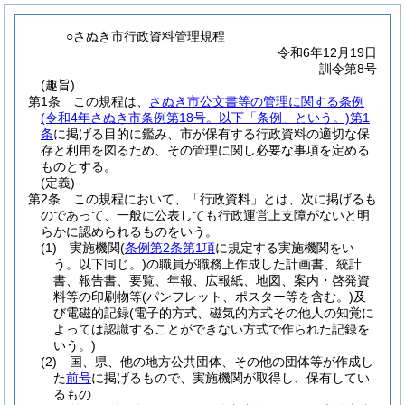
○さぬき市行政資料管理規程
令和6年12月19日
訓令第8号
(趣旨)
第1条
この規程は、
さぬき市公文書等の管理に関する条例
(令和4年さぬき市条例第18号。以下「条例」という。)
第1
条
に掲げる目的に鑑み、市が保有する行政資料の適切な保
存と利用を図るため、その管理に関し必要な事項を定める
ものとする。
(定義)
第2条
この規程において、「行政資料」とは、次に掲げるも
のであって、一般に公表しても行政運営上支障がないと明
らかに認められるものをいう。
(1)
実施機関
(
条例第2条第1項
に規定する実施機関をい
う。以下同じ。)
の職員が職務上作成した計画書、統計
書、報告書、要覧、年報、広報紙、地図、案内・啓発資
料等の印刷物等
(パンフレット、ポスター等を含む。)
及
び電磁的記録
(電子的方式、磁気的方式その他人の知覚に
よっては認識することができない方式で作られた記録を
いう。)
(2)
国、県、他の地方公共団体、その他の団体等が作成し
た
前号
に掲げるもので、実施機関が取得し、保有してい
るもの