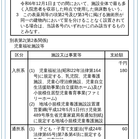
令和6年12月1日までの間において、施設全体で最も多
く入院患者を収容した時点で使用した病床数をいう。
3 この表薬局等の項第2号及び第3号に掲げる施術所が
同一の建物内において室を分けることなく設置されて
いる場合は、当該各号のいずれかにのみ該当するもの
とみなす。
別表第2
(第2条関係)
児童福祉施設等
区分
施設又は事業等
支給額
千円
入所系
(1)
児童福祉法
(昭和22年法律第164
180
号)
に規定する、乳児院、児童養護
施設、児童心理治療施設、児童自立
生活援助事業
(自立援助ホーム)
及び
小規模住居型児童養育事業
(ファミ
リーホーム)
(2)
地域小規模児童養護施設設置運
営要綱
(平成12年5月1日付け児発第
489号厚生省児童家庭局長通知別紙)
に規定する地域小規模児童養護施設
通所系
(1)
子ども・子育て支援法
(平成24年
60
法律第65号)
第7条第4項に規定する