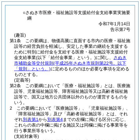
○さぬき市医療・福祉施設等支援給付金支給事業実施要
綱
令和7年1月14日
告示第7号
(趣旨)
第1条
この要綱は、物価高騰に直面する市内の医療・福祉施
設等の経営負担を軽減し、安定した事業の継続を支援する
ために特別に給付金を支給する医療・福祉施設等支援給付
金支給事業
(以下「給付金事業」という。)
に関し、
さぬき
市補助金等交付規則
(平成25年さぬき市規則第22号。以下
「規則」という。)
に定めるもののほか必要な事項を定める
ものとする。
(定義等)
第2条
この要綱において「医療・福祉施設等」とは、医療施
設等、児童福祉施設等、障害福祉施設等又は高齢者福祉施
設等で、国又は地方公共団体以外のものが運営するものを
いう。
2
この要綱において「医療施設等」、「児童福祉施設等」、
「障害福祉施設等」及び「高齢者福祉施設等」とは、それ
ぞれ
別表第1
から
別表第4
までの左欄に掲げる区分に応じ、
これらの表の中欄に掲げる施設又は同欄に掲げる事業等を
行う事業所等をいう。
(支給対象等)