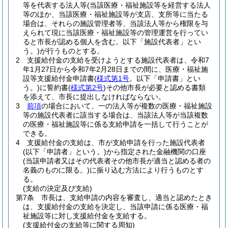
等を代表する法人等
(当該医療・福祉施設等を経営する法人
等のほか、当該医療・福祉施設等が支店、支所等に当たる
場合は、それらの施設管理者等、当該法人等から権限を与
えられて現に当該医療・福祉施設等の管理運営を行ってい
ると市長が認める個人を含む。以下「施設代表者」とい
う。)
が行うものとする。
2
支援給付金の支給を受けようとする施設代表者は、令和7
年1月27日から令和7年2月28日までの間に、医療・福祉施
設等支援給付金申請書
(
様式第1号
。以下「申請書」とい
う。)
に誓約書
(
様式第2号
)
その他市長が必要と認める書類
を添えて、市長に提出しなければならない。
3
前項
の場合において、一の法人等が複数の医療・福祉施設
等の施設代表者に該当する場合は、当該法人等が当該複数
の医療・福祉施設等に係る支給申請を一括して行うことが
できる。
4
支援給付金の支給は、市が支給申請を行った施設代表者
(以下「申請者」という。)
から指定された金融機関の口座
(当該申請者又はその代表者その他市長が適当と認める者の
名義のものに限る。)
に振り込む方法により行うものとす
る。
(支給の決定及び支給)
第7条
市長は、支給申請の内容を審査し、適当と認めたとき
は、支援給付金の支給を決定し、当該申請に係る医療・福
祉施設等に対し支援給付金を支給する。
(支援給付金の支給等に関する周知)