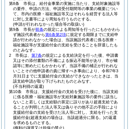
第8条
市長は、給付金事業の実施に当たり、支給対象施設等
の要件、申請の方法、申請受付期間等の事業の概要につい
て、市内の医療・福祉施設等又はそれらを経営する法人等
に対し文書等により周知を行うものとする。
(申請が行われなかった場合等の取扱い)
第9条
市長が
前条
の規定による周知等を行ったにもかかわら
ず施設代表者から
第6条第2項
に規定する期限までに支給申
請が行われなかった場合は、当該施設代表者に係る医療・
福祉施設等が支援給付金の支給を受けることを辞退したも
のとみなす。
2
市長は、
第7条
の規定による支給決定を行った後、申請書
又はその添付書類の不備による振込不能等があり、市が確
認等に努めたにもかかわらず、当該不備の補正が行われな
いことその他申請者の責に帰すべき事由により、令和7年3
月31日までに支援給付金の支給ができなかったときは、当
該支給申請が取り下げられたものとみなす。
(不当利得の返還)
第10条
市長は、支援給付金の支給を受けた後に、当該支給
に係る医療・福祉施設等が支給対象施設等の要件に該当し
ないこと若しくは支給額の算定に誤りがあり超過支給であ
ることが判明した法人等又は偽りその他不正の手段により
支援給付金の支給を受けた法人等に対し、支給を行った支
援給付金
(超過支給の場合は、当該超過分に限る。)
の返還
を求めるものとする。
(権利の譲渡又は担保の禁止)