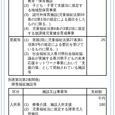
教育・保育施設
(2)
子ども・子育て支援法に規定す
る地域型保育事業
(3)
認可外保育施設
(児童福祉法第59
条の2第1項の規定による届出をした
ものに限る。)
(4)
児童福祉法第6条の3第2項に規定
する放課後児童健全育成事業
里親等
(1)
里親
(現に児童福祉法第27条第1
25
項第3号の規定による委託を受けて
いるものに限る。)
(2)
社会福祉法人香川県社会福祉協
議会が実施する香川県子どもの未来
応援ネットワーク事業において「支
援の場」として登録されている施設
等
別表第3
(第2条関係)
障害福祉施設等
区分
施設又は事業等
支給額
千円
入所系
(1)
療養介護、施設入所支援
180
(2)
児童福祉法に規定する障害児入
所施設