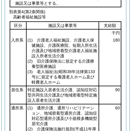
施設又は事業等とする。
別表第4
(第2条関係)
高齢者福祉施設等
区分
施設又は事業等
支給額
千円
入所系
(1)
介護老人福祉施設、介護老人保
180
健施設、介護医療院、短期入所生活
介護及び地域密着型介護老人福祉施
設入所者生活介護
(2)
旧介護保険法に規定する介護療
養型医療施設
(3)
老人福祉法
(昭和38年法律第133
号)
に規定する養護老人ホーム及び
軽費老人ホーム
居住系
特定施設入居者生活介護、認知症対応
90
型共同生活介護及び地域密着型特定施
設入居者生活介護
通所系
(1)
通所介護、通所リハビリテーシ
60
ョン、地域密着型通所介護、認知症
対応型通所介護及び小規模多機能型
居宅介護
(2)
介護保険法施行規則
(平成11年厚