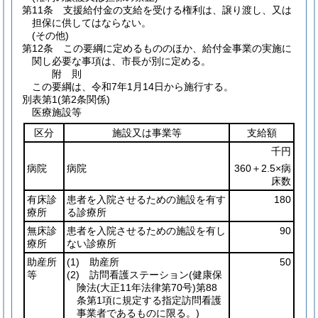
第11条
支援給付金の支給を受ける権利は、譲り渡し、又は
担保に供してはならない。
(その他)
第12条
この要綱に定めるもののほか、給付金事業の実施に
関し必要な事項は、市長が別に定める。
附
則
この要綱は、令和7年1月14日から施行する。
別表第1
(第2条関係)
医療施設等
区分
施設又は事業等
支給額
千円
病院
病院
360＋2.5×病
床数
有床診
患者を入院させるための施設を有す
180
療所
る診療所
無床診
患者を入院させるための施設を有し
90
療所
ない診療所
助産所
(1)
助産所
50
等
(2)
訪問看護ステーション
(健康保
険法
(大正11年法律第70号)
第88
条第1項に規定する指定訪問看護
事業者であるものに限る。)