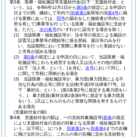
第3条
医療・福祉施設等支援給付金
(以下「支援給付金」と
いう。)
は、令和6年12月1日から
第5条
の規定による申請の
日までの間、継続して市内で
(
別表第1
薬局等の項
第4号
に掲
げる業務にあっては、
同号
の届出をした施術者が市内に住
所を有して)
事業等を行っている医療・福祉施設等に支給す
る。
ただし、
次の各号
のいずれかに該当する場合を除く。
(1)
当該医療・福祉施設等が、法令等の規定による施設の
設置又は事業等の開始等に係る登録、届出等のみを行
い、当該期間において実際に事業等を行った実績がない
と市長が認める場合
(2)
第5条
の規定による申請の日において、当該医療・福
祉施設等
(これらを経営する個人又は法人その他の団体
(以下「法人等」という。)
を含む。
次号
において同じ。)
に関して市税に滞納がある場合
(3)
当該医療・福祉施設等が、暴力団
(暴力団員による不
当な行為の防止等に関する法律
(平成3年法律第77号。以
下「暴対法」という。)
第2条第2号に規定する暴力団をい
う。)
、暴力団員
(暴対法第2条第6号に規定する暴力団員
をいう。)
又はこれらのものと密接な関係を有するもので
ある場合
(支援給付金の額)
第4条
支援給付金の額は、一の支給対象施設等
(
前条
の規定
により支援給付金の支給の対象となる医療・福祉施設等を
いう。以下同じ。)
につき、
別表第1
から
別表第4
までの左欄
に掲げる区分に応じ、これらの表の右欄に定める支給額を