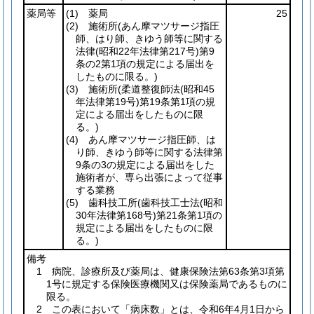
薬局等
(1)
薬局
25
(2)
施術所
(あん摩マツサージ指圧
師、はり師、きゆう師等に関する
法律
(昭和22年法律第217号)
第9
条の2第1項の規定による届出を
したものに限る。)
(3)
施術所
(柔道整復師法
(昭和45
年法律第19号)
第19条第1項の規
定による届出をしたものに限
る。)
(4)
あん摩マツサージ指圧師、は
り師、きゆう師等に関する法律第
9条の3の規定による届出をした
施術者が、専ら出張によって従事
する業務
(5)
歯科技工所
(歯科技工士法
(昭和
30年法律第168号)
第21条第1項の
規定による届出をしたものに限
る。)
備考
1 病院、診療所及び薬局は、健康保険法第63条第3項第
1号に規定する保険医療機関又は保険薬局であるものに
限る。
2 この表において「病床数」とは、令和6年4月1日から