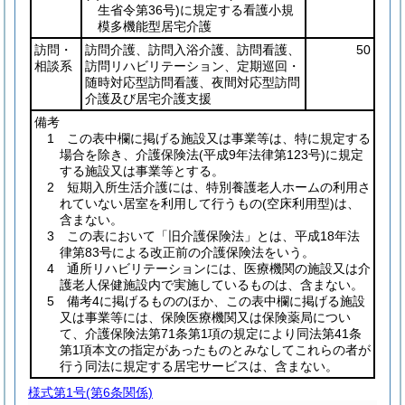
生省令第36号)
に規定する看護小規
模多機能型居宅介護
訪問・
訪問介護、訪問入浴介護、訪問看護、
50
相談系
訪問リハビリテーション、定期巡回・
随時対応型訪問看護、夜間対応型訪問
介護及び居宅介護支援
備考
1 この表中欄に掲げる施設又は事業等は、特に規定する
場合を除き、介護保険法
(平成9年法律第123号)
に規定
する施設又は事業等とする。
2 短期入所生活介護には、特別養護老人ホームの利用さ
れていない居室を利用して行うもの
(空床利用型)
は、
含まない。
3 この表において「旧介護保険法」とは、平成18年法
律第83号による改正前の介護保険法をいう。
4 通所リハビリテーションには、医療機関の施設又は介
護老人保健施設内で実施しているものは、含まない。
5 備考4に掲げるもののほか、この表中欄に掲げる施設
又は事業等には、保険医療機関又は保険薬局につい
て、介護保険法第71条第1項の規定により同法第41条
第1項本文の指定があったものとみなしてこれらの者が
行う同法に規定する居宅サービスは、含まない。
様式第1号
(第6条関係)