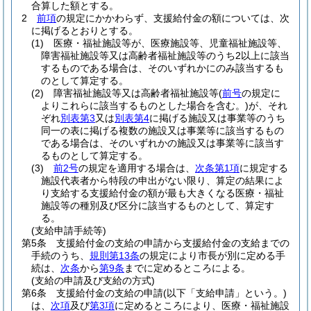
合算した額とする。
2
前項
の規定にかかわらず、支援給付金の額については、次
に掲げるとおりとする。
(1)
医療・福祉施設等が、医療施設等、児童福祉施設等、
障害福祉施設等又は高齢者福祉施設等のうち2以上に該当
するものである場合は、そのいずれかにのみ該当するも
のとして算定する。
(2)
障害福祉施設等又は高齢者福祉施設等
(
前号
の規定に
よりこれらに該当するものとした場合を含む。)
が、それ
ぞれ
別表第3
又は
別表第4
に掲げる施設又は事業等のうち
同一の表に掲げる複数の施設又は事業等に該当するもの
である場合は、そのいずれかの施設又は事業等に該当す
るものとして算定する。
(3)
前2号
の規定を適用する場合は、
次条第1項
に規定する
施設代表者から特段の申出がない限り、算定の結果によ
り支給する支援給付金の額が最も大きくなる医療・福祉
施設等の種別及び区分に該当するものとして、算定す
る。
(支給申請手続等)
第5条
支援給付金の支給の申請から支援給付金の支給までの
手続のうち、
規則第13条
の規定により市長が別に定める手
続は、
次条
から
第9条
までに定めるところによる。
(支給の申請及び支給の方式)
第6条
支援給付金の支給の申請
(以下「支給申請」という。)
は、
次項
及び
第3項
に定めるところにより、医療・福祉施設