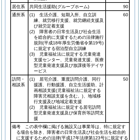
居住系
共同生活援助
(グループホーム)
90
通所系
(1)
生活介護、短期入所、自立訓
60
練、就労移行支援、就労継続支援及
び就労定着支援
(2)
障害者の日常生活及び社会生活
を総合的に支援するための法律施行
規則
(平成18年厚生労働省令第19号)
に規定する宿泊型自立訓練
(3)
児童福祉法に規定する児童発達
支援センター、児童発達支援、医療
型児童発達支援及び放課後等デイサ
ービス
訪問・
(1)
居宅介護、重度訪問介護、同行
50
相談系
援護、行動援護、自立生活援助、計
画相談支援
(児童福祉法に規定する
障害児相談支援を含む。)
、地域移
行支援及び地域定着支援
(2)
児童福祉法に規定する居宅訪問
型児童発達支援及び保育所等訪問支
援
備考 この表中欄に掲げる施設又は事業等は、特に規定す
る場合を除き、障害者の日常生活及び社会生活を総合的
に支援するための法律
(平成17年法律第123号)
に規定する