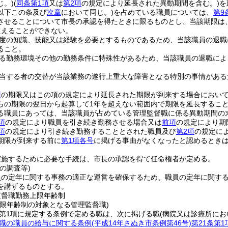
じ。)
(
同条第1項
又は
第2項
の規定により延長された異動期間を含む。)
を
以下この条及び
次章
において同じ。)
を占めている職員については、
第9
させることについて市長の承認を得たときに限るものとし、当該期限は
超えることができない。
度の知識、技能又は経験を必要とするものであるため、当該職員の退職
ること。
る勤務環境その他の勤務条件に特殊性があるため、当該職員の退職によ
当する者の交替が当該業務の遂行上重大な障害となる特別の事情がある
項
の期限又はこの項の規定により延長された期限が到来する場合におい
らの期限の翌日から起算して1年を超えない範囲内で期限を延長するこ
る職員にあっては、当該職員が占めている管理監督職に係る異動期間の末
項
の規定により職員を引き続き勤務させる場合又は
前項
の規定により期
項
の規定により引き続き勤務することとされた職員及び
第2項
の規定に
期限が到来する前に
第1項各号
に掲げる事由がなくなったと認めるとき
実施するために必要な手続は、市長の承認を得て任命権者が定める。
の調査等)
員の定年に関する事務の適正な運営を確保するため、職員の定年に関す
を講ずるものとする。
監督職勤務上限年齢制
上限年齢制の対象となる管理監督職)
2第1項に規定する条例で定める職は、次に掲げる職
(病院又は診療所に
職の職員の給与に関する条例
(平成14年さぬき市条例第46号)
第21条第1