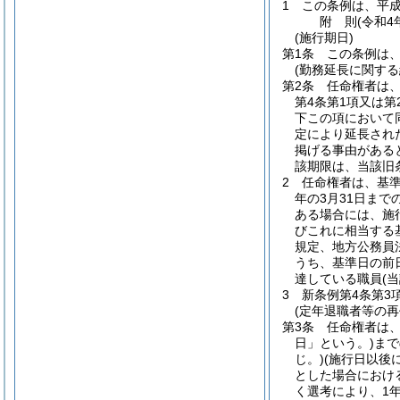
1
この条例は、平成
附
則
(令和4
(施行期日)
第1条
この条例は、
(勤務延長に関する
第2条
任命権者は
第4条第1項又は
下この項において
定により延長され
掲げる事由がある
該期限は、当該旧
2
任命権者は、基
年の3月31日ま
ある場合には、施
びこれに相当する
規定、地方公務員
うち、基準日の前
達している職員
(
3
新条例第4条第3
(定年退職者等の再
第3条
任命権者は、
日」という。)
まで
じ。)
(施行日以後
とした場合におけ
く選考により、1