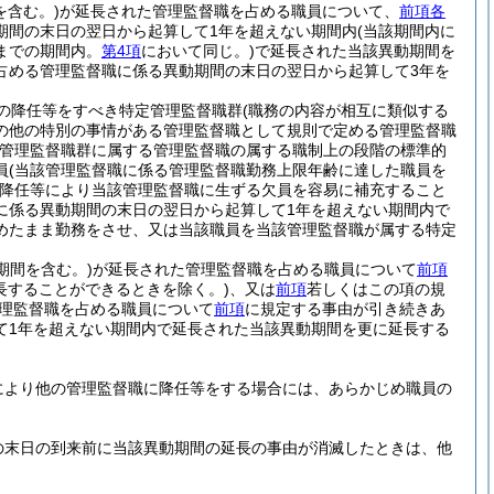
を含む。)
が延長された管理監督職を占める職員について、
前項各
期間の末日の翌日から起算して1年を超えない期間内
(当該期間内に
までの期間内。
第4項
において同じ。)
で延長された当該異動期間を
占める管理監督職に係る異動期間の末日の翌日から起算して3年を
の降任等をすべき特定管理監督職群
(職務の内容が相互に類似する
の他の特別の事情がある管理監督職として規則で定める管理監督職
管理監督職群に属する管理監督職の属する職制上の段階の標準的
員
(当該管理監督職に係る管理監督職勤務上限年齢に達した職員を
降任等により当該管理監督職に生ずる欠員を容易に補充すること
に係る異動期間の末日の翌日から起算して1年を超えない期間内で
めたまま勤務をさせ、又は当該職員を当該管理監督職が属する特定
期間を含む。)
が延長された管理監督職を占める職員について
前項
長することができるときを除く。)
、又は
前項
若しくはこの項の規
理監督職を占める職員について
前項
に規定する事由が引き続きあ
て1年を超えない期間内で延長された当該異動期間を更に延長する
により他の管理監督職に降任等をする場合には、あらかじめ職員の
の末日の到来前に当該異動期間の延長の事由が消滅したときは、他