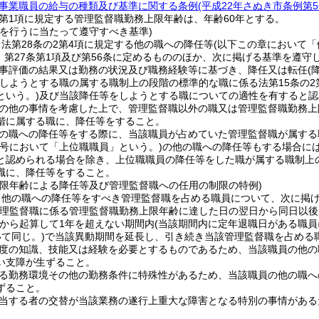
事業職員の給与の種類及び基準に関する条例
(平成22年さぬき市条例第5
2第1項に規定する管理監督職勤務上限年齢は、年齢60年とする。
等を行うに当たって遵守すべき基準)
法第28条の2第4項に規定する他の職への降任等
(以下この章において「
3、第27条第1項及び第56条に定めるもののほか、次に掲げる基準を遵
事評価の結果又は勤務の状況及び職務経験等に基づき、降任又は転任
(
しようとする職の属する職制上の段階の標準的な職に係る法第15条の2
という。)
及び当該降任等をしようとする職についての適性を有すると認
の他の事情を考慮した上で、管理監督職以外の職又は管理監督職勤務上
階に属する職に、降任等をすること。
の職への降任等をする際に、当該職員が占めていた管理監督職が属する
の号において「上位職職員」という。)
の他の職への降任等もする場合に
と認められる場合を除き、上位職職員の降任等をした職が属する職制上
職に、降任等をすること。
上限年齢による降任等及び管理監督職への任用の制限の特例)
、他の職への降任等をすべき管理監督職を占める職員について、次に掲
管理監督職に係る管理監督職勤務上限年齢に達した日の翌日から同日以後
から起算して1年を超えない期間内
(当該期間内に定年退職日がある職
て同じ。)
で当該異動期間を延長し、引き続き当該管理監督職を占める
度の知識、技能又は経験を必要とするものであるため、当該職員の他の
い支障が生ずること。
る勤務環境その他の勤務条件に特殊性があるため、当該職員の他の職へ
ずること。
当する者の交替が当該業務の遂行上重大な障害となる特別の事情がある
。