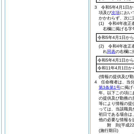
3
令和5年4月1日
項及び
次項
におい
かかわらず、次に
(1)
令和4年改正
右欄に掲げる字
令和5年4月1日から
(2)
令和4年改正
れ
同表
の右欄に
令和5年4月1日から
令和11年4月1日か
(情報の提供及び勤
4
任命権者は、当
第3条第1号
に掲げ
年。以下この項に
の提供及び勤務の
等により情報の提
っては、当該職員
初日である場合は
他の必要な情報を
附
則
(平成2
(施行期日)