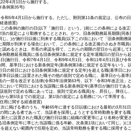
22年4月1日から施行する。
年
条例第35号)
令和5年4月1日から施行する。
ただし、附則第11条の規定は、公布の
経過措置)
、この条例の施行の日
(以下「施行日」という。)
前にこの条例による改正
第2項の規定により勤務することとされ、かつ、旧条例勤務延長期限
(同
同じ。)
が施行日以後に到来する職員
(以下この項において「旧条例勤務
た期限が到来する場合において、この条例による改正後のさぬき市職員
と認めるときは、市長の承認を得て、これらの期限の翌日から起算して
条例勤務延長職員に係る旧条例第2条に規定する定年退職日の翌日から起
準日
(施行日、令和7年4月1日、令和9年4月1日、令和11年4月1日及び令
での間、基準日における新条例定年
(新条例第3条に規定する定年をいう。以
行日の前日における旧条例第3条に規定する定年)
を超える職
(基準日に
基準日以後に設置された職その他の規則で定める職に、基準日から基準日
法の一部を改正する法律
(令和3年法律第63号。以下「令和3年改正法」と
日において同日における当該職に係る新条例定年
(基準日が施行日であ
当該規則で定める職にあっては、規則で定める職員)
を、昇任し、降任し
項から第5項までの規定は、第1項の規定による勤務について準用する。
任用に関する経過措置)
次に掲げる者のうち、年齢65年に達する日以後における最初の3月31日
の間にある者であって、当該者を採用しようとする常時勤務を要する職
に新たに設置された職及び施行日以後に組織の変更等により名称が変更
る旧条例定年に準じた当該職に係る年齢。次条第1項において同じ。)
に
年を超えない範囲内で任期を定め、当該常時勤務を要する職に採用する