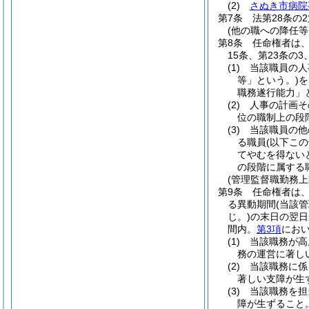
(2)
さぬき市病院
第7条
法第28条の
(他の職への降任
第8条
任命権者は、
15条、第23条の
(1)
当該職員の人
等」という。)
を
職務遂行能力」
(2)
人事の計画そ
位の職制上の段
(3)
当該職員の他
る職員
(以下こ
てやむを得ない
の段階に属する
(管理監督職勤務
第9条
任命権者は
る異動期間
(当該
じ。)
の末日の翌日
間内。
第3項
におい
(1)
当該職務が高
務の運営に著し
(2)
当該職務に係
著しい支障が生
(3)
当該職務を担
障が生ずること