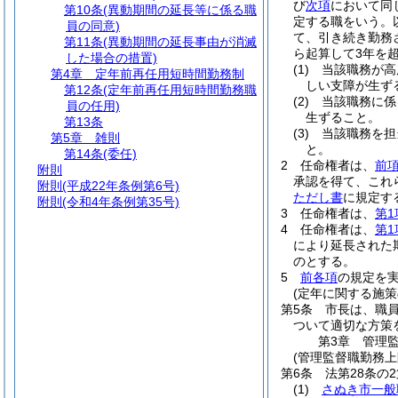
び
次項
において同
第10条
(異動期間の延長等に係る職
定する職をいう。
員の同意)
て、引き続き勤務
第11条
(異動期間の延長事由が消滅
ら起算して3年を
した場合の措置)
(1)
当該職務が高
第4章
定年前再任用短時間勤務制
しい支障が生ず
第12条
(定年前再任用短時間勤務職
(2)
当該職務に係
員の任用)
生ずること。
第13条
(3)
当該職務を担
第5章
雑則
と。
第14条
(委任)
2
任命権者は、
前
附則
承認を得て、これ
附則
(平成22年条例第6号)
ただし書
に規定す
附則
(令和4年条例第35号)
3
任命権者は、
第1
4
任命権者は、
第1
により延長された
のとする。
5
前各項
の規定を
(定年に関する施策
第5条
市長は、職
ついて適切な方策
第3章
管理
(管理監督職勤務
第6条
法第28条の
(1)
さぬき市一般