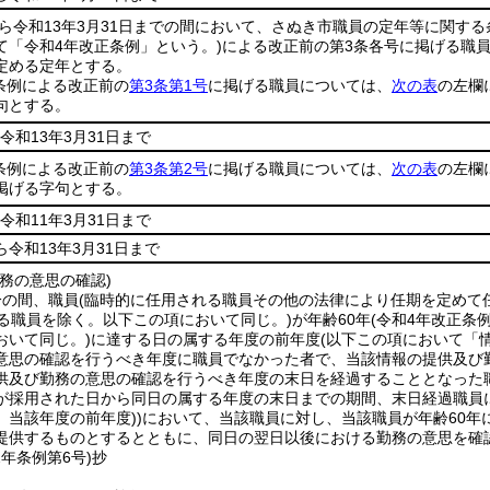
から令和13年3月31日までの間において、さぬき市職員の定年等に関す
て「令和4年改正条例」という。)
による改正前の第3条各号に掲げる職
定める定年とする。
条例による改正前の
第3条第1号
に掲げる職員については、
次の表
の左欄
句とする。
令和13年3月31日まで
条例による改正前の
第3条第2号
に掲げる職員については、
次の表
の左欄
掲げる字句とする。
令和11年3月31日まで
ら令和13年3月31日まで
務の意思の確認)
分の間、職員
(臨時的に任用される職員その他の法律により任期を定めて
る職員を除く。以下この項において同じ。)
が年齢60年
(令和4年改正条
おいて同じ。)
に達する日の属する年度の前年度
(以下この項において「
意思の確認を行うべき年度に職員でなかった者で、当該情報の提供及び
供及び勤務の意思の確認を行うべき年度の末日を経過することとなった
が採用された日から同日の属する年度の末日までの期間、末日経過職員
、当該年度の前年度)
)
において、当該職員に対し、当該職員が年齢60年
提供するものとするとともに、同日の翌日以後における勤務の意思を確
2年
条例第6号)
抄