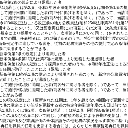
条例第2条の規定により退職した者
第1項若しくは第2項、令和3年改正法附則第3条第5項又は前条第1項の
続して施行日前に退職した者
(前2号に掲げる者を除く。)
であって、当該
続して施行日前に退職した者
(前3号に掲げる者を除く。)
であって、当該
(令和3年改正法による改正前の地方公務員法
(昭和25年法律第261号)
第2
用することをいう。)
又は暫定再任用
(この項若しくは次項、次条第1項若
の規定により採用することをいう。次項第6号において同じ。)
をされた
1日までの間、任命権者は、次に掲げる者のうち、特定年齢到達年度の末
新条例定年に達している者を、従前の勤務実績その他の規則で定める情
職に採用することができる。
新条例第2条の規定により退職した者
新条例第4条第1項又は第2項の規定により勤務した後退職した者
新条例第12条の規定により採用された者のうち、令和3年改正法による
する任期が満了したことにより退職した者
新条例第13条第1項の規定により採用された者のうち、新地方公務員法第
が満了したことにより退職した者
続して施行日以後に退職した者
(前各号に掲げる者を除く。)
であって、当
続して施行日以後に退職した者
(前各号に掲げる者を除く。)
であって、当
ことがある者
この項の規定により更新された任期は、1年を超えない範囲内で更新す
の項の規定により任期を更新する者の特定年齢到達年度の末日以前でな
(第1項若しくは第2項、次条第1項若しくは第2項、附則第5条第1項若し
下この項及び次項において同じ。)
の前項の規定による任期の更新は、当
の能力評価及び業績評価の全体評語その他勤務の状況を示す事実に基づ
定再任用職員の任期を更新する場合には、あらかじめ当該暫定再任用職