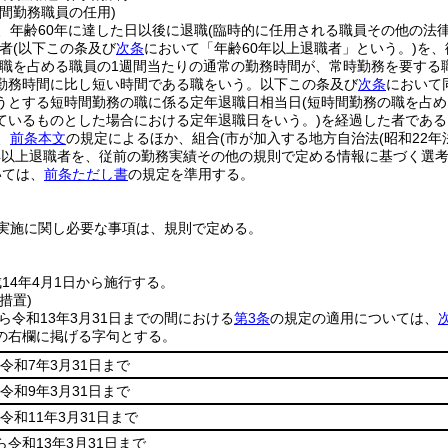
間勤務職員の任用)
、年齢60年に達した日以後に退職
(臨時的に任用される職員その他の法
者
(以下この条及び
次条
において「年齢60年以上退職者」という。)
を、
該職を占める職員の1週間当たりの通常の勤務時間が、常時勤務を要する
勤務時間に比し短い時間である職をいう。以下この条及び
次条
において
うとする短時間勤務の職に係る定年退職日相当日
(短時間勤務の職を占
ているものとした場合における定年退職日をいう。)
を経過した者である
、
前条本文
の規定によるほか、組合
(市が加入する地方自治法
(昭和22年
年以上退職者を、従前の勤務実績その他の規則で定める情報に基づく選
いては、
前条ただし書
の規定を準用する。
実施に関し必要な事項は、規則で定める。
14年4月1日から施行する。
措置)
から令和13年3月31日までの間における
第3条
の規定の適用については、
の右欄に掲げる字句とする。
令和7年3月31日まで
令和9年3月31日まで
令和11年3月31日まで
ら令和13年3月31日まで