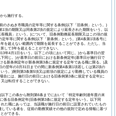
日から施行する。
前のさぬき市職員の定年等に関する条例
(以下「旧条例」という。)
条第1項の期限又は同条第2項の規定により延長された期限をいう。以
延長職員」という。)
について、旧条例勤務延長期限又はこの項の規
の定年等に関する条例
(以下「新条例」という。)
第4条第1項各号に
1年を超えない範囲内で期限を延長することができる。
ただし、当
算して3年を超えることができない。
和13年4月1日をいう。以下この項において同じ。)
から基準日の翌
下同じ。)
が基準日の前日における新条例定年
(基準日が施行日で
おける新条例定年が新条例第3条に規定する定年である職に限る。)
及
の翌年の3月31日までの間に新条例第4条第1項若しくは第2項の
いう。)
附則第3条第5項又は前項の規定により勤務している職員の
る場合には、施行日の前日における旧条例第3条に規定する定年)
に
、又は転任することができない。
(以下この条から附則第6条までにおいて「特定年齢到達年度の末
に係る旧条例定年
(旧条例第3条に規定する定年をいう。以下同
された職にあっては、当該職が施行日の前日に設置されていたもの
達している者を、従前の勤務実績その他の規則で定める情報に基づ
ことができる。