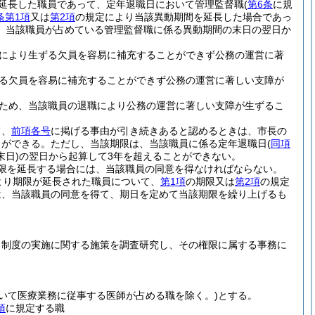
延長した職員であって、定年退職日において管理監督職
(
第6条
に規
条第1項
又は
第2項
の規定により当該異動期間を延長した場合であっ
、当該職員が占めている管理監督職に係る異動期間の末日の翌日か
により生ずる欠員を容易に補充することができず公務の運営に著
る欠員を容易に補充することができず公務の運営に著しい支障が
ため、当該職員の退職により公務の運営に著しい支障が生ずるこ
て、
前項各号
に掲げる事由が引き続きあると認めるときは、市長の
とができる。
ただし、当該期限は、当該職員に係る定年退職日
(
同項
日)
の翌日から起算して3年を超えることができない。
限を延長する場合には、当該職員の同意を得なければならない。
より期限が延長された職員について、
第1項
の期限又は
第2項
の規定
は、当該職員の同意を得て、期日を定めて当該期限を繰り上げるも
る制度の実施に関する施策を調査研究し、その権限に属する事務に
おいて医療業務に従事する医師が占める職を除く。)
とする。
項
に規定する職