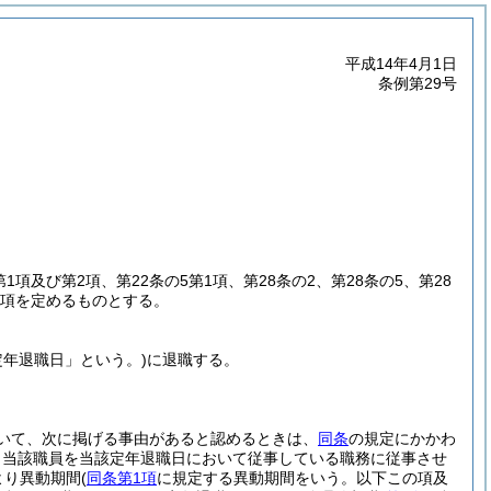
平成14年4月1日
条例第29号
第1項及び第2項、第22条の5第1項、第28条の2、第28条の5、第28
事項を定めるものとする。
定年退職日」という。)
に退職する。
いて、次に掲げる事由があると認めるときは、
同条
の規定にかかわ
、当該職員を当該定年退職日において従事している職務に従事させ
より異動期間
(
同条第1項
に規定する異動期間をいう。以下この項及