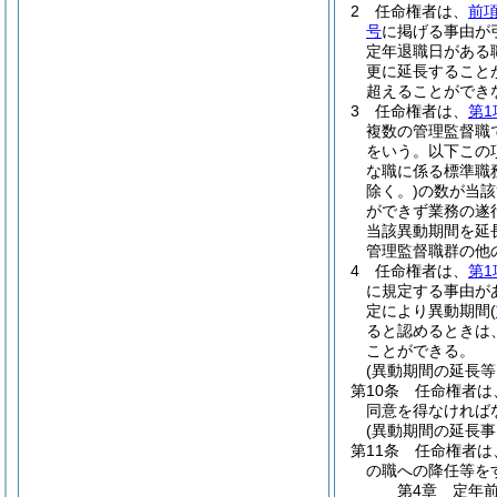
2
任命権者は、
前
号
に掲げる事由が
定年退職日がある
更に延長すること
超えることができ
3
任命権者は、
第1
複数の管理監督職
をいう。以下この
な職に係る標準職
除く。)
の数が当該
ができず業務の遂
当該異動期間を延
管理監督職群の他
4
任命権者は、
第1
に規定する事由が
定により異動期間
(
ると認めるときは
ことができる。
(異動期間の延長等
第10条
任命権者は
同意を得なければ
(異動期間の延長
第11条
任命権者は
の職への降任等を
第4章
定年