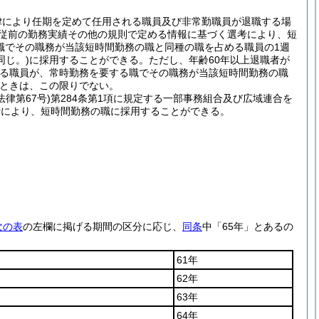
律により任期を定めて任用される職員及び非常勤職員が退職する場
従前の勤務実績その他の規則で定める情報に基づく選考により、短
職でその職務が当該短時間勤務の職と同種の職を占める職員の1週
同じ。)
に採用することができる。
ただし、年齢60年以上退職者が
める職員が、常時勤務を要する職でその職務が当該短時間勤務の職
ときは、この限りでない。
法律第67号)
第284条第1項に規定する一部事務組合及び広域連合を
考により、短時間勤務の職に採用することができる。
次の表
の左欄に掲げる期間の区分に応じ、
同条
中「65年」とあるの
61年
62年
63年
64年