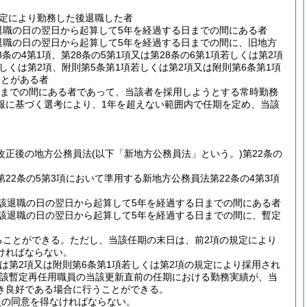
規定により勤務した後退職した者
退職の日の翌日から起算して5年を経過する日までの間にある者
退職の日の翌日から起算して5年を経過する日までの間に、旧地方
8条の4第1項、第28条の5第1項又は第28条の6第1項若しくは第2項
しくは第2項、附則第5条第1項若しくは第2項又は附則第6条第1項
ことがある者
日までの間にある者であって、当該者を採用しようとする常時勤務
報に基づく選考により、1年を超えない範囲内で任期を定め、当該
改正後の地方公務員法
(以下「新地方公務員法」という。)
第22条の
22条の5第3項において準用する新地方公務員法第22条の4第3項
該退職の日の翌日から起算して5年を経過する日までの間にある者
該退職の日の翌日から起算して5年を経過する日までの間に、暫定
ることができる。
ただし、当該任期の末日は、前2項の規定により
ければならない。
くは第2項又は附則第6条第1項若しくは第2項の規定により採用され
該暫定再任用職員の当該更新直前の任期における勤務実績が、当
き良好である場合に行うことができる。
員の同意を得なければならない。