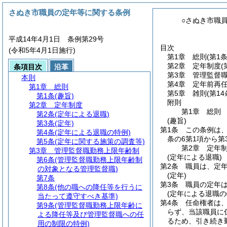
さぬき市職員の定年等に関する条例
○さぬき市職
平成14年4月1日 条例第29号
目次
(令和5年4月1日施行)
第1章
総則
(第1条
第2章
定年制度
(
条項目次
沿革
第3章
管理監督
本則
第4章
定年前再
第1章
総則
第5章
雑則
(第14
第1条
(趣旨)
附則
第2章
定年制度
第1章
総則
第2条
(定年による退職)
(趣旨)
第3条
(定年)
第1条
この条例は
第4条
(定年による退職の特例)
条の6第1項から
第5条
(定年に関する施策の調査等)
第2章
定年
第3章
管理監督職勤務上限年齢制
(定年による退職)
第6条
(管理監督職勤務上限年齢制
第2条
職員は、定年
の対象となる管理監督職)
(定年)
第7条
第3条
職員の定年は
第8条
(他の職への降任等を行うに
(定年による退職の
当たって遵守すべき基準)
第4条
任命権者は
第9条
(管理監督職勤務上限年齢に
らず、当該職員に
よる降任等及び管理監督職への任
るため、引き続き
用の制限の特例)