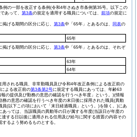
る条例の一部を改正する条例
(令和4年さぬき市条例第35号。以下この
員であって、
第3条
の規定を適用する職員については、
前項
の規定に
に掲げる期間の区分に応じ、
第3条
中「65年」とあるのは、
同表
の
65年
に掲げる期間の区分に応じ、
第3条
中「65年」とあるのは、それぞ
63年
64年
任用される職員、非常勤職員及び令和4年改正条例による改正前の
例による改正前の
第3条第2号
に規定する職員にあっては、年齢63
情報の提供及び勤務の意思の確認を行うべき年度」という。)
(情報
勤務の意思の確認を行うべき年度の末日後に採用された職員
(異動
職員
(以下この項において「末日経過職員」という。)
を除く。)
にあ
にあっては、当該職員の異動等の日が属する年度
(当該日が年度の
に達する日以後に適用される任用及び給与に関する措置の内容その
認するよう努めるものとする。