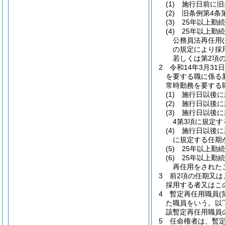
(1)
施行日前に旧
(2)
旧条例第4条
(3)
25年以上勤
(4)
25年以上勤
公務員法再任用
の規定により採
若しくは第2項
2
令和14年3月3
を要する職に係る
常時勤務を要する
(1)
施行日以後に
(2)
施行日以後に
(3)
施行日以後に
4第3項に規定
(4)
施行日以後に
に規定する任期
(5)
25年以上勤
(6)
25年以上勤
再任用をされた
3
前2項の任期又は
採用する者又はこ
4
暫定再任用職員
た職員をいう。以
該暫定再任用職員
5
任命権者は、暫