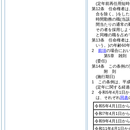
(定年前再任用短時
第12条
任命権者は
合を除く。)
をした
時間勤務の職
(当
間当たりの通常の
その者を採用しよ
と同種の職を占め
第13条
任命権者は
いう。)
の年齢60
2
前項
の場合にお
第5章
雑則
(委任)
第14条
この条例の
附
則
(施行期日)
1
この条例は、平成
(定年に関する経過
2
令和5年4月1日
は、それぞれ
同表
令和5年4月1日から
令和7年4月1日から
令和9年4月1日から
令和11年4月1日か