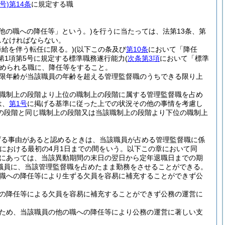
号)
第14条
に規定する職
他の職への降任等」という。)
を行うに当たっては、法第13条、第
守しなければならない。
降給を伴う転任に限る。)
(以下この条及び
第10条
において「降任
第1項第5号に規定する標準職務遂行能力
(
次条第3項
において「標準
められる職に、降任等をすること。
限年齢が当該職員の年齢を超える管理監督職のうちできる限り上
職制上の段階より上位の職制上の段階に属する管理監督職を占め
は、
第1号
に掲げる基準に従った上での状況その他の事情を考慮し
の段階と同じ職制上の段階又は当該職制上の段階より下位の職制上
げる事由があると認めるときは、当該職員が占める管理監督職に係
における最初の4月1日までの間をいう。以下この章において同
員にあっては、当該異動期間の末日の翌日から定年退職日までの期
職員に、当該管理監督職を占めたまま勤務をさせることができる。
職への降任等により生ずる欠員を容易に補充することができず公
の降任等による欠員を容易に補充することができず公務の運営に
ため、当該職員の他の職への降任等により公務の運営に著しい支