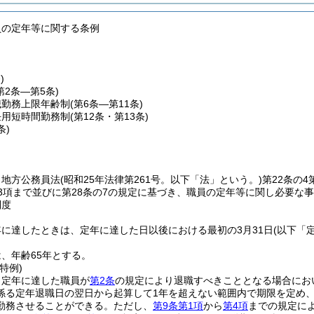
員の定年等に関する条例
)
第2条―第5条)
職勤務上限年齢制
(第6条―第11条)
任用短時間勤務制
(第12条・第13条)
条)
、地方公務員法
(昭和25年法律第261号。以下「法」という。)
第22条の4
第3項まで並びに第28条の7の規定に基づき、職員の定年等に関し必要な
制度
に達したときは、定年に達した日以後における最初の3月31日
(以下「
、年齢65年とする。
特例)
、定年に達した職員が
第2条
の規定により退職すべきこととなる場合にお
係る定年退職日の翌日から起算して1年を超えない範囲内で期限を定め
勤務させることができる。
ただし、
第9条第1項
から
第4項
までの規定に