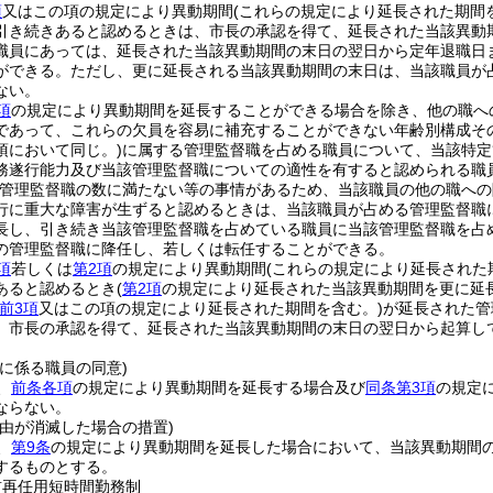
項
又はこの項の規定により異動期間
(これらの規定により延長された期間
引き続きあると認めるときは、市長の承認を得て、延長された当該異動
職員にあっては、延長された当該異動期間の末日の翌日から定年退職日
ができる。
ただし、更に延長される当該異動期間の末日は、当該職員が
ない。
項
の規定により異動期間を延長することができる場合を除き、他の職へ
であって、これらの欠員を容易に補充することができない年齢別構成そ
項において同じ。)
に属する管理監督職を占める職員について、当該特定
務遂行能力及び当該管理監督職についての適性を有すると認められる職
管理監督職の数に満たない等の事情があるため、当該職員の他の職への
行に重大な障害が生ずると認めるときは、当該職員が占める管理監督職
長し、引き続き当該管理監督職を占めている職員に当該管理監督職を占
の管理監督職に降任し、若しくは転任することができる。
項
若しくは
第2項
の規定により異動期間
(これらの規定により延長された
あると認めるとき
(
第2項
の規定により延長された当該異動期間を更に延
前3項
又はこの項の規定により延長された期間を含む。)
が延長された管
、市長の承認を得て、延長された当該異動期間の末日の翌日から起算し
に係る職員の同意)
、
前条各項
の規定により異動期間を延長する場合及び
同条第3項
の規定
ならない。
事由が消滅した場合の措置)
、
第9条
の規定により異動期間を延長した場合において、当該異動期間
するものとする。
前再任用短時間勤務制