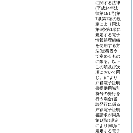
に関する法律
(平成14年法
律第151号)
第
7条第1項の規
定により同法
第6条第1項に
規定する電子
情報処理組織
を使用する方
法
(総務省令
で定めるもの
に限る。以下
この項及び次
項において同
じ。)
により
戸籍電子証明
書提供用識別
符号の発行を
行う場合
(当
該発行に係る
戸籍電子証明
書請求が同条
第1項の規定
により同項に
規定する電子