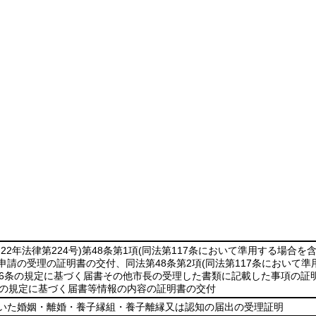
22年法律第224号)
第48条第1項
(同法第117条において準用する場合を含
申請の受理の証明書の交付、同法第48条第2項
(同法第117条において準
26条の規定に基づく届書その他市長の受理した書類に記載した事項の証明
項の規定に基づく届書等情報の内容の証明書の交付
いた婚姻・離婚・養子縁組・養子離縁又は認知の届出の受理証明