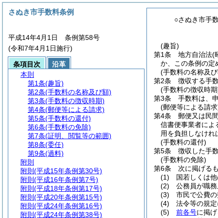
さぬき市手数料条例
○さぬき市手
平成14年4月1日 条例第58号
(趣旨)
(令和7年4月1日施行)
第1条
地方自治法
(
か、この条例の定
条項目次
沿革
(手数料の名称及び
本則
第2条
徴収する手
第1条
(趣旨)
(手数料の徴収時期
第2条
(手数料の名称及び額)
第3条
手数料は、
第3条
(手数料の徴収時期)
(郵便等による請求
第4条
(郵便等による請求)
第4条
郵便又は民
第5条
(手数料の還付)
信書便事業者によ
第6条
(手数料の免除)
用を負担しなけれ
第7条
(証明、閲覧等の範囲)
(手数料の還付)
第8条
(委任)
第5条
徴収した手
第9条
(過料)
(手数料の免除)
附則
第6条
次に掲げる
附則
(平成15年条例第30号)
(1)
国若しくは他
附則
(平成16年条例第7号)
(2)
公務員が職務
附則
(平成18年条例第17号)
(3)
市民で公費の
附則
(平成20年条例第15号)
(4)
法令等の規定
附則
(平成24年条例第16号)
(5)
前各号
に掲げ
附則
(平成24年条例第38号)