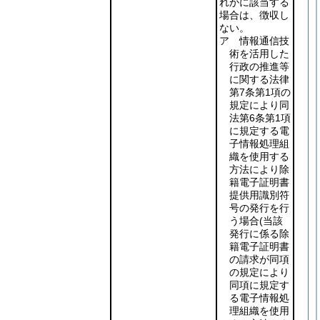
れかに該当する
場合は、徴収し
ない。
ア 情報通信技
術を活用した
行政の推進等
に関する法律
第7条第1項の
規定により同
法第6条第1項
に規定する電
子情報処理組
織を使用する
方法により除
籍電子証明書
提供用識別符
号の発行を行
う場合
(当該
発行に係る除
籍電子証明書
の請求が同項
の規定により
同項に規定す
る電子情報処
理組織を使用