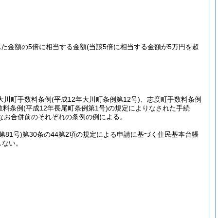
た金額の5倍に相当する金額
(当該5倍に相当する金額が5万円を超
大川町手数料条例
(平成12年大川町条例第12号)
、志度町手数料条例
数料条例
(平成12年長尾町条例第1号)
の規定によりなされた手続
なお合併前のそれぞれの条例の例による。
第81号)
第30条の44第2項の規定による申請に基づく住民基本台帳
しない。