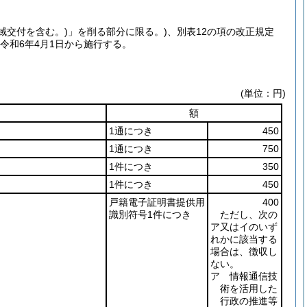
広域交付を含む。)
」を削る部分に限る。)
、別表12の項の改正規定
令和6年4月1日から施行する。
(単位：円)
額
1通につき
450
1通につき
750
1件につき
350
1件につき
450
戸籍電子証明書提供用
400
識別符号1件につき
ただし、次の
ア又はイのいず
れかに該当する
場合は、徴収し
ない。
ア 情報通信技
術を活用した
行政の推進等