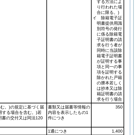
する方法によ
り行われた場
合に限る。)
イ 除籍電子証
明書提供用識
別符号の発行
に係る除籍電
子証明書の請
求を行う者が
同時に当該除
籍電子証明書
が証明する事
項と同一の事
項を証明する
除かれた戸籍
の謄本若しく
は抄本又は除
籍証明書の請
求を行う場合
む。)
の規定に基づく届
書類又は届書等情報の
350
用する場合を含む。)
若
内容を表示したもの1
書の交付又は同法120
件につき
1通につき
1,400