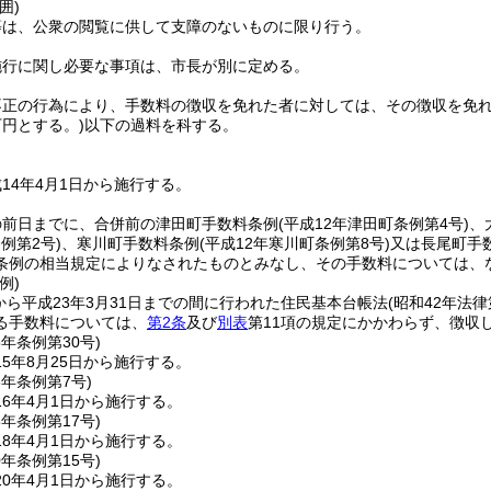
囲)
等は、公衆の閲覧に供して支障のないものに限り行う。
施行に関し必要な事項は、市長が別に定める。
不正の行為により、手数料の徴収を免れた者に対しては、その徴収を免れ
円とする。)
以下の過料を科する。
14年4月1日から施行する。
の前日までに、合併前の津田町手数料条例
(平成12年津田町条例第4号)
、
例第2号)
、寒川町手数料条例
(平成12年寒川町条例第8号)
又は長尾町手
条例の相当規定によりなされたものとみなし、その手数料については、
例)
日から平成23年3月31日までの間に行われた住民基本台帳法
(昭和42年法律
る手数料については、
第2条
及び
別表
第11項の規定にかかわらず、徴収
5年
条例第30号)
5年8月25日から施行する。
6年
条例第7号)
6年4月1日から施行する。
8年
条例第17号)
8年4月1日から施行する。
0年
条例第15号)
0年4月1日から施行する。