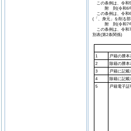
この条例は、令和5
附
則
(令和6
この条例は、令和
(「、身元」を削る部
附
則
(令和7
この条例は、令和
別表
(第2条関係)
1
戸籍の謄本
2
除籍の謄本
3
戸籍に記載
4
除籍に記載
5
戸籍電子証