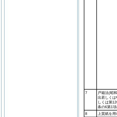
7
戸籍法
(昭和
出若しくは
しくは第1
条の6第1
8
上質紙を用