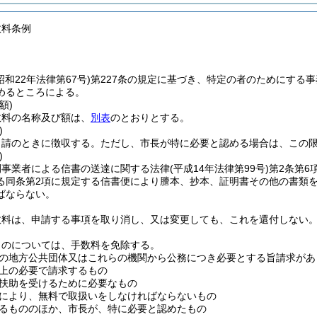
数料条例
昭和22年法律第67号)
第227条の規定に基づき、特定の者のためにする
めるところによる。
額)
数料の名称及び額は、
別表
のとおりとする。
)
申請のときに徴収する。
ただし、市長が特に必要と認める場合は、この
)
間事業者による信書の送達に関する法律
(平成14年法律第99号)
第2条第6
る同条第2項に規定する信書便により謄本、抄本、証明書その他の書類
ばならない。
数料は、申請する事項を取り消し、又は変更しても、これを還付しない
ものについては、手数料を免除する。
の地方公共団体又はこれらの機関から公務につき必要とする旨請求があ
上の必要で請求するもの
扶助を受けるために必要なもの
により、無料で取扱いをしなければならないもの
るもののほか、市長が、特に必要と認めたもの