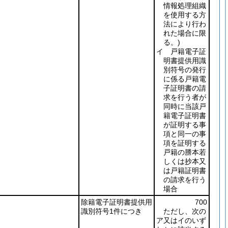
情報処理組織
を使用する方
法により行わ
れた場合に限
る。)
イ 戸籍電子証
明書提供用識
別符号の発行
に係る戸籍電
子証明書の請
求を行う者が
同時に当該戸
籍電子証明書
が証明する事
項と同一の事
項を証明する
戸籍の謄本若
しくは抄本又
は戸籍証明書
の請求を行う
場合
除籍電子証明書提供用
700
識別符号1件につき
ただし、次の
ア又はイのいず