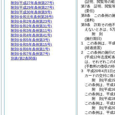
(証明、閲覧等の範
附則
(平成27年条例第27号)
第7条
証明、閲覧
附則
(平成29年条例第27号)
(委任)
附則
(平成30年条例第9号)
第8条
この条例の
附則
(令和元年条例第28号)
(過料)
附則
(令和2年条例第23号)
第9条
詐欺その他
附則
(令和2年条例第31号)
えないときは、5万
附則
(令和3年条例第11号)
附
則
附則
(令和4年条例第41号)
(施行期日)
附則
(令和5年条例第3号)
1
この条例は、平成
附則
(令和5年条例第15号)
(経過措置)
附則
(令和6年条例第1号)
2
この条例の施行
附則
(令和7年条例第7号)
(平成12年志度町条
別表
(第2条関係)
は、それぞれこの
(手数料の徴収の特
3
平成20年4月1
カードの交付に係
附
則
(平成1
この条例は、平成1
附
則
(平成1
この条例は、平成1
附
則
(平成1
この条例は、平成1
附
則
(平成2
この条例は、平成2