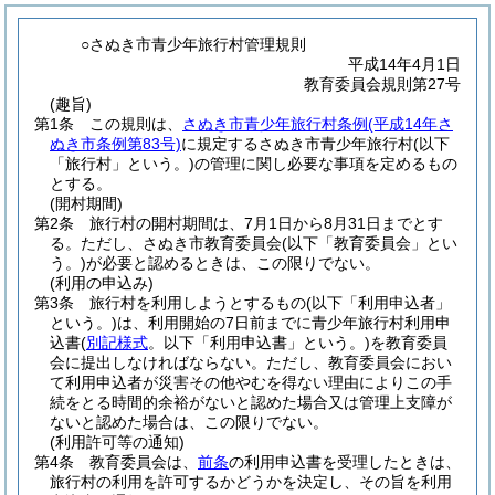
○さぬき市青少年旅行村管理規則
平成14年4月1日
教育委員会規則第27号
(趣旨)
第1条
この規則は、
さぬき市青少年旅行村条例
(平成14年さ
ぬき市条例第83号)
に規定するさぬき市青少年旅行村
(以下
「旅行村」という。)
の管理に関し必要な事項を定めるもの
とする。
(開村期間)
第2条
旅行村の開村期間は、7月1日から8月31日までとす
る。
ただし、さぬき市教育委員会
(以下「教育委員会」とい
う。)
が必要と認めるときは、この限りでない。
(利用の申込み)
第3条
旅行村を利用しようとするもの
(以下「利用申込者」
という。)
は、利用開始の7日前までに青少年旅行村利用申
込書
(
別記様式
。以下「利用申込書」という。)
を教育委員
会に提出しなければならない。
ただし、教育委員会におい
て利用申込者が災害その他やむを得ない理由によりこの手
続をとる時間的余裕がないと認めた場合又は管理上支障が
ないと認めた場合は、この限りでない。
(利用許可等の通知)
第4条
教育委員会は、
前条
の利用申込書を受理したときは、
旅行村の利用を許可するかどうかを決定し、その旨を利用