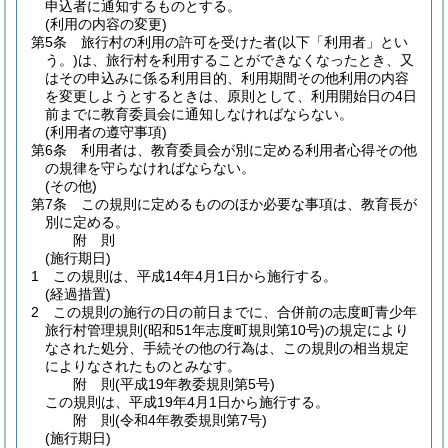
申込者に通知するものとする。
(利用の内容の変更)
第5条
旅行村の利用の許可を受けた者
(以下「利用者」とい
う。)
は、旅行村を利用することができなくなったとき、又
はその申込みに係る利用目的、利用期間その他利用の内容
を変更しようとするときは、原則として、利用開始日の4日
前までに教育委員会に通知しなければならない。
(利用者の遵守事項)
第6条
利用者は、教育委員会が別に定める利用者心得その他
の規律を守らなければならない。
(その他)
第7条
この規則に定めるもののほか必要な事項は、教育長が
別に定める。
附
則
(施行期日)
1
この規則は、平成14年4月1日から施行する。
(経過措置)
2
この規則の施行の日の前日までに、合併前の志度町青少年
旅行村管理規則
(昭和51年志度町規則第10号)
の規定により
なされた処分、手続その他の行為は、この規則の相当規定
によりなされたものとみなす。
附
則
(平成19年
教委規則第5号)
この規則は、平成19年4月1日から施行する。
附
則
(令和4年
教委規則第7号)
(施行期日)