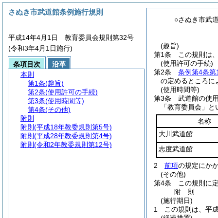
さぬき市武道館条例施行規則
○さぬき市武
平成14年4月1日 教育委員会規則第32号
(趣旨)
(令和3年4月1日施行)
第1条
この規則は
(使用許可の手続)
条項目次
沿革
第2条
条例第4条第
本則
の定めるところに
第1条
(趣旨)
(使用時間等)
第2条
(使用許可の手続)
第3条
武道館の使
第3条
(使用時間等)
「教育委員会」と
第4条
(その他)
附則
名称
附則
(平成18年教委規則第5号)
大川武道館
附則
(平成28年教委規則第4号)
附則
(令和2年教委規則第12号)
志度武道館
2
前項
の規定にか
(その他)
第4条
この規則に
附
則
(施行期日)
1
この規則は、平成