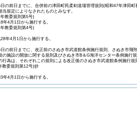
の日の前日までに、合併前の津田町民柔剣道場管理規則
(昭和47年津田町
相当規定によりなされたものとみなす。
8年
教委規則第5号)
8年4月1日から施行する。
8年
教委規則第4号)
28年4月1日から施行する。
の日の前日までに、改正前のさぬき市武道館条例施行規則、さぬき市飛
校の施設の開放に関する規則及びさぬき市B＆G海洋センター条例施行
の行為は、それぞれこの規則による改正後のさぬき市武道館条例施行規
年
教委規則第12号)
抄
3年4月1日から施行する。