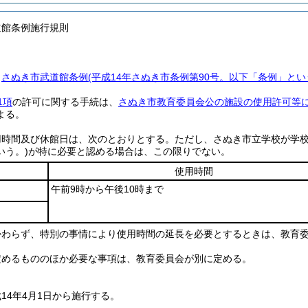
道館条例施行規則
、
さぬき市武道館条例
(平成14年さぬき市条例第90号。以下「条例」とい
1項
の許可に関する手続は、
さぬき市教育委員会公の施設の使用許可等
よる。
用時間及び休館日は、次のとおりとする。
ただし、さぬき市立学校が学
いう。)
が特に必要と認める場合は、この限りでない。
使用時間
午前9時から午後10時まで
かわらず、特別の事情により使用時間の延長を必要とするときは、教育
定めるもののほか必要な事項は、教育委員会が別に定める。
14年4月1日から施行する。