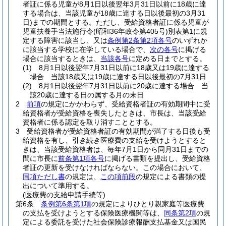
者証に係る児童が8月1日以後翌年3月31日以前に18歳に達
する場合は、当該児童が18歳に達する日以後最初の3月31
日)
までの期間とする。
ただし、受給資格者証に係る児童が
児童扶養手当法施行令
(昭和36年政令第405号)
別表第1に規
定する障害に該当し、又は
条例第2条第2項各号
のいずれか
に該当する学校に在学している場合で、
次の各号
に掲げる
場合に該当するときは、
当該各号
に定める日までとする。
(1)
8月1日以後翌年7月31日以前に18歳又は19歳に達する
場合 当該18歳又は19歳に達する日以後最初の7月31日
(2)
8月1日以後翌年7月31日以前に20歳に達する場合 当
該20歳に達する日の属する月の末日
2
前項
の規定にかかわらず、受給資格者証の有効期間中に受
給資格者が受給資格を喪失したときは、市長は、当該受給
資格者に係る認定を取り消すこととする。
3
受給資格者が受給資格者証の有効期間が満了する日後も受
給資格を有し、引き続き医療費の支給を受けようとすると
きは、当該受給資格者は、毎年7月1日から同月31日までの
間に市長に
前条第1項各号
に掲げる書類を提出し、受給資格
者証の更新を受けなければならない。
この場合において、
同項ただし書
の規定は、
この項前段
の規定による書類の提
出について準用する。
(医療費の支給申請手続等)
第6条
条例第6条第1項
の規定によりひとり親家庭等医療費
の支払を受けようとする保険医療機関等は、
同条第2項
の規
定による委託を受けた社会保険診療報酬支払基金又は国民