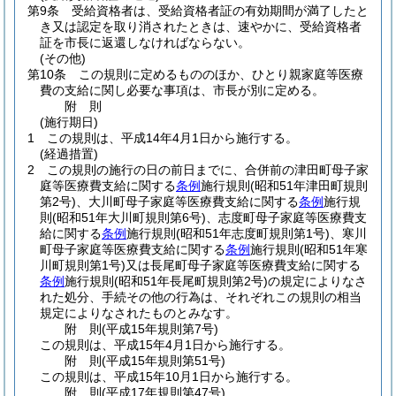
第9条
受給資格者は、受給資格者証の有効期間が満了したと
き又は認定を取り消されたときは、速やかに、受給資格者
証を市長に返還しなければならない。
(その他)
第10条
この規則に定めるもののほか、ひとり親家庭等医療
費の支給に関し必要な事項は、市長が別に定める。
附
則
(施行期日)
1
この規則は、平成14年4月1日から施行する。
(経過措置)
2
この規則の施行の日の前日までに、合併前の津田町母子家
庭等医療費支給に関する
条例
施行規則
(昭和51年津田町規則
第2号)
、大川町母子家庭等医療費支給に関する
条例
施行規
則
(昭和51年大川町規則第6号)
、志度町母子家庭等医療費支
給に関する
条例
施行規則
(昭和51年志度町規則第1号)
、寒川
町母子家庭等医療費支給に関する
条例
施行規則
(昭和51年寒
川町規則第1号)
又は長尾町母子家庭等医療費支給に関する
条例
施行規則
(昭和51年長尾町規則第2号)
の規定によりなさ
れた処分、手続その他の行為は、それぞれこの規則の相当
規定によりなされたものとみなす。
附
則
(平成15年
規則第7号)
この規則は、平成15年4月1日から施行する。
附
則
(平成15年
規則第51号)
この規則は、平成15年10月1日から施行する。
附
則
(平成17年
規則第47号)