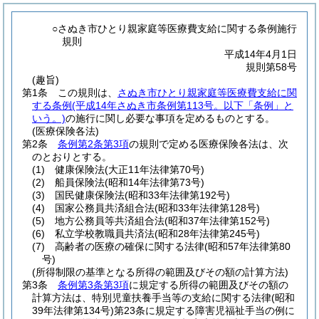
○さぬき市ひとり親家庭等医療費支給に関する条例施行
規則
平成14年4月1日
規則第58号
(趣旨)
第1条
この規則は、
さぬき市ひとり親家庭等医療費支給に関
する条例
(平成14年さぬき市条例第113号。以下「条例」と
いう。)
の施行に関し必要な事項を定めるものとする。
(医療保険各法)
第2条
条例第2条第3項
の規則で定める医療保険各法は、次
のとおりとする。
(1)
健康保険法
(大正11年法律第70号)
(2)
船員保険法
(昭和14年法律第73号)
(3)
国民健康保険法
(昭和33年法律第192号)
(4)
国家公務員共済組合法
(昭和33年法律第128号)
(5)
地方公務員等共済組合法
(昭和37年法律第152号)
(6)
私立学校教職員共済法
(昭和28年法律第245号)
(7)
高齢者の医療の確保に関する法律
(昭和57年法律第80
号)
(所得制限の基準となる所得の範囲及びその額の計算方法)
第3条
条例第3条第3項
に規定する所得の範囲及びその額の
計算方法は、特別児童扶養手当等の支給に関する法律
(昭和
39年法律第134号)
第23条に規定する障害児福祉手当の例に