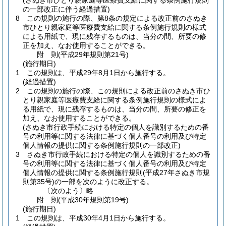
(さぬき市ひとり親家庭等医療費支給に関する条例施行規則
の一部改正に伴う経過措置)
8
この規則の施行の際、第8条の規定による改正前のさぬき
市ひとり親家庭等医療費支給に関する条例施行規則の様式
による用紙で、現に残存するものは、当分の間、所要の修
正を加え、なお使用することができる。
附
則
(平成29年
規則第21号)
(施行期日)
1
この規則は、平成29年8月1日から施行する。
(経過措置)
2
この規則の施行の際、この規則による改正前のさぬき市ひ
とり親家庭等医療費支給に関する条例施行規則の様式によ
る用紙で、現に残存するものは、当分の間、所要の修正を
加え、なお使用することができる。
(さぬき市行政手続における特定の個人を識別するための番
号の利用等に関する法律に基づく個人番号の利用及び特定
個人情報の提供に関する条例施行規則の一部改正)
3
さぬき市行政手続における特定の個人を識別するための番
号の利用等に関する法律に基づく個人番号の利用及び特定
個人情報の提供に関する条例施行規則
(平成27年さぬき市規
則第35号)
の一部を次のように改正する。
〔次のよう〕略
附
則
(平成30年
規則第19号)
(施行期日)
1
この規則は、平成30年4月1日から施行する。