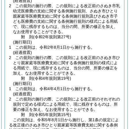
(経過措置)
2
この規則の施行の際、この規則による改正前のさぬき市乳
幼児医療費の支給に関する条例施行規則、さぬき市ひとり
親家庭等医療費支給に関する条例施行規則及びさぬき市子
ども医療費の支給に関する条例施行規則の様式による用紙
で、現に残存するものは、当分の間、所要の修正を加え、
なお使用することができる。
附
則
(令和2年
規則第27号)
(施行期日)
1
この規則は、令和2年8月1日から施行する。
(経過措置)
2
この規則の施行の際、この規則による改正前のさぬき市ひ
とり親家庭等医療費支給に関する条例施行規則の様式によ
る用紙で、現に残存するものは、当分の間、所要の修正を
加え、なお使用することができる。
附
則
(令和4年
規則第19号)
(施行期日)
1
この規則は、令和4年4月1日から施行する。
(経過措置)
2
この規則の施行の際、この規則による改正前のそれぞれの
規則で定める様式による用紙で、現に残存するものは、所
要の修正を加え、なお使用することができる。
附
則
(令和5年
規則第15号)
この規則は、令和5年8月1日から施行し、第1条の規定によ
る改正後のさぬき市ひとり親家庭等医療費支給に関する条例