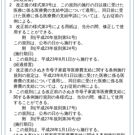
2
改正後の様式第3号は、この規則の施行の日以後に受けた
医療に係る医療費の支給申請について適用し、同日前に受
けた医療に係る医療費の支給申請については、なお従前の
例による。
3
改正前の様式第3号による用紙は、当分の間、修正して使
用することができる。
附
則
(平成20年
規則第51号)
この規則は、公布の日から施行する。
附
則
(平成23年
規則第24号)
(施行期日)
1
この規則は、平成23年8月1日から施行する。
(経過措置)
2
改正後のさぬき市母子家庭等医療費支給に関する条例施行
規則の規定は、平成23年8月1日以後に受けた医療に係る医
療費の支給について適用し、同日前に受けた医療に係る医
療費の支給については、なお従前の例による。
3
この規則による改正前のさぬき市母子家庭等医療費支給に
関する条例施行規則の各様式は、当分の間、修正して使用
することができる。
附
則
(平成26年
規則第17号)
この規則は、公布の日から施行する。
附
則
(平成27年
規則第36号)
抄
(施行期日)
1
この規則は、平成28年1月1日から施行する。