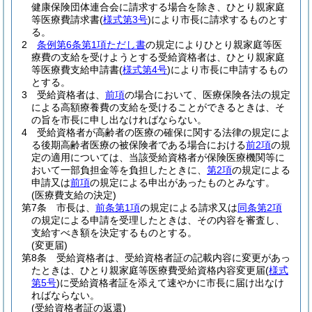
健康保険団体連合会に請求する場合を除き、ひとり親家庭
等医療費請求書
(
様式第3号
)
により市長に請求するものとす
る。
2
条例第6条第1項ただし書
の規定によりひとり親家庭等医
療費の支給を受けようとする受給資格者は、ひとり親家庭
等医療費支給申請書
(
様式第4号
)
により市長に申請するもの
とする。
3
受給資格者は、
前項
の場合において、医療保険各法の規定
による高額療養費の支給を受けることができるときは、そ
の旨を市長に申し出なければならない。
4
受給資格者が高齢者の医療の確保に関する法律の規定によ
る後期高齢者医療の被保険者である場合における
前2項
の規
定の適用については、当該受給資格者が保険医療機関等に
おいて一部負担金等を負担したときに、
第2項
の規定による
申請又は
前項
の規定による申出があったものとみなす。
(医療費支給の決定)
第7条
市長は、
前条第1項
の規定による請求又は
同条第2項
の規定による申請を受理したときは、その内容を審査し、
支給すべき額を決定するものとする。
(変更届)
第8条
受給資格者は、受給資格者証の記載内容に変更があっ
たときは、ひとり親家庭等医療費受給資格内容変更届
(
様式
第5号
)
に受給資格者証を添えて速やかに市長に届け出なけ
ればならない。
(受給資格者証の返還)