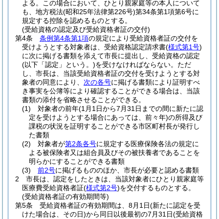
よる。
この場合において、ひとり親家庭等の本人について
も、地方税法
(昭和25年法律第226号)
第34条第1項第6号に
規定する控除を認めるものとする。
(受給資格の認定及び受給資格者証の交付)
第4条
条例第4条第1項
の規定により受給資格者証の交付を
受けようとする対象者は、受給資格認定請求書
(
様式第1号
)
に次に掲げる書類を添えて市長に提出し、受給資格の認定
(以下「認定」という。)
を受けなければならない。
ただ
し、市長は、当該受給資格者証の交付を受けようとする対
象者の同意により、
次の各号
に掲げる書類により証明すべ
き事実を公簿等により確認することができる場合は、当該
書類の添付を省略させることができる。
(1)
対象者の前年
(1月1日から7月31日までの間に新たに認
定を受けようとする場合にあっては、前々年)
の所得及び
課税の状況を証明することができる市区町村長が発行し
た書類
(2)
対象者が
第2条各号
に規定する医療保険各法の規定に
よる被保険者又は組合員及びその被扶養者であることを
明らかにすることができる書類
(3)
前2号
に掲げるもののほか、市長が必要と認める書類
2
市長は、認定をしたときは、当該対象者にひとり親家庭等
医療費受給資格者証
(
様式第2号
)
を交付するものとする。
(受給資格者証の有効期間等)
第5条
受給資格者証の有効期間は、8月1日
(新たに認定を受
けた場合は、その日)
から同日以後最初の7月31日
(受給資格