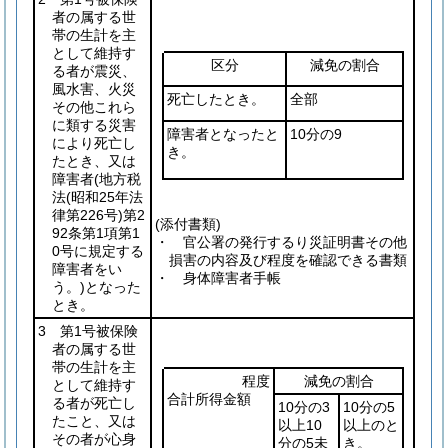
者の属する世
帯の生計を主
として維持す
区分
減免の割合
る者が震災、
風水害、火災
死亡したとき。
全部
その他これら
に類する災害
障害者となったと
10分の9
により死亡し
き。
たとき、又は
障害者
(地方税
法
(昭和25年法
律第226号)
第2
(添付書類)
92条第1項第1
・ 官公署の発行するり災証明書その他
0号に規定する
損害の内容及び程度を確認できる書類
障害者をい
・ 身体障害者手帳
う。)
となった
とき。
3 第1号被保険
者の属する世
帯の生計を主
程度
減免の割合
として維持す
合計所得金額
る者が死亡し
10分の3
10分の5
たこと、又は
以上10
以上のと
その者が心身
分の5未
き。