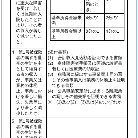
に重大な障害
満のと
を受け、若し
き。
くは長期間入
基準所得金額未
4分の1
2分の1
院したことに
満
より、その者
の収入が著し
基準所得金額以
8分の1
4分の1
く減少したこ
上
と。
4 第1号被保険
(添付書類)
者の属する世
(1)
合計収入見込額を証明できる書類
帯の生計を主
(2)
身体障害者手帳又は医師の診断書
として維持す
若しくは医療費の領収証
る者の収入
(3)
税務署に提出する事業廃止届の写
が、事業又は
しその他事業又は業務の休廃止を証明
業務の休廃
できる書類
止、事業にお
(4)
公共職業安定所に提出する離職票
ける著しい損
の写しその他失業を証明できる書類
失、失業等に
※
(1)
及び
(2)
、
(3)
又は
(4)
のいずれか
より著しく減
少したとき。
5 第1号被保険
者の属する世
帯の生計を主
として維持す