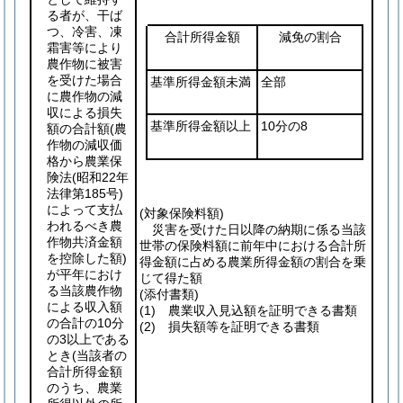
る者が、干ば
つ、冷害、凍
合計所得金額
減免の割合
霜害等により
農作物に被害
を受けた場合
基準所得金額未満
全部
に農作物の減
収による損失
基準所得金額以上
10分の8
額の合計額
(農
作物の減収価
格から農業保
険法
(昭和22年
法律第185号)
によって支払
(対象保険料額)
われるべき農
災害を受けた日以降の納期に係る当該
作物共済金額
世帯の保険料額に前年中における合計所
を控除した額)
得金額に占める農業所得金額の割合を乗
が平年におけ
じて得た額
る当該農作物
(添付書類)
による収入額
(1)
農業収入見込額を証明できる書類
の合計の10分
(2)
損失額等を証明できる書類
の3以上である
とき
(当該者の
合計所得金額
のうち、農業