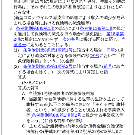
尾町規則第13号)
の規定によりなされた処分、手続その他の
行為は、それぞれこの規則の相当規定によりなされたもの
とみなす。
(新型コロナウイルス感染症の影響により収入の減少が見込
まれる場合等における保険料の減免額等)
3
条例附則第8条第1項
の規定により
条例第11条第1項
の規定
を適用して保険料の減免を行う場合の減免額は、
第18条第
2項
の規定にかかわらず、
次の各号
に掲げる区分に応じ、
当
該各号
に定めるところによる。
(1)
条例附則第8条第1項第1号
に該当する場合
同項
の規
定により減免の対象となる保険料の額
(
次号
において「対
象保険料額」という。)
の全部
(2)
条例附則第8条第1項第2号
に該当する場合
(
前号
に該当
する場合を除く。)
次の算式により算定した額
算式
(A×B／C)
×d
算式の符号
A 当該第1号被保険者の対象保険料額
B 当該第1号被保険者の属する世帯の生計を主として
維持する者
(以下この備考において「主たる生計維持
者」という。)
の減少することが見込まれる事業収入
等
(
条例附則第8条第1項第2号
に規定する事業収入等
をいう。)
に係る前年の所得額
C 主たる生計維持者の前年の合計所得金額
(介護保険
法施行令
(平成10年政令第412号)
第22条の2第1項に