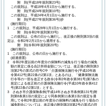
附
則
(平成18年
規則第23号)
この規則は、平成18年4月1日から施行する。
附
則
(平成24年
規則第10号)
この規則は、平成24年4月1日から施行する。
附
則
(平成27年
規則第36号)
抄
(施行期日)
1
この規則は、平成28年1月1日から施行する。
附
則
(令和2年
規則第33号)
この規則は、公布の日から施行し、改正後の附則第3項の規
定は、令和2年2月1日から適用する。
附
則
(令和3年
規則第20号)
(施行期日)
1
この規則は、公布の日から施行する。
(経過措置)
2
令和2年度以前の年度分の保険料の減免を行う場合の減免
額の算定に係る合計所得金額については、改正後の附則第3
項第2号の算式の符号C中「介護保険法施行令
(平成10年政
令第412号)
第22条の2第1項」とあるのは、「健康保険法施
行令等の一部を改正する政令
(令和2年政令第381号)
第7条の
規定による改正前の介護保険法施行令
(平成10年政令第412
号)
第22条の2第1項」とする。
3
さぬき市介護保険条例
(平成14年さぬき市条例第131号)
附
則第8条第1項の規定により同条例第11条第1項の規定を適
用して令和2年度以前の年度分の保険料の減免を行う場合の
減免割合については、改正後の附則第3項第2号の算式の符