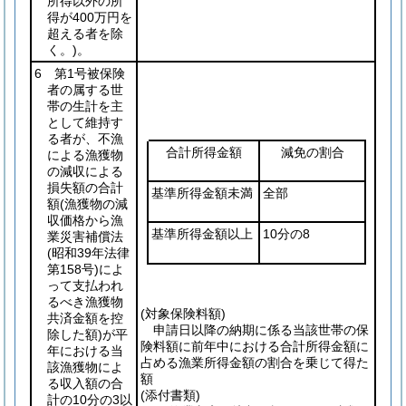
所得以外の所
得が400万円を
超える者を除
く。)
。
6 第1号被保険
者の属する世
帯の生計を主
として維持す
る者が、不漁
合計所得金額
減免の割合
による漁獲物
の減収による
損失額の合計
基準所得金額未満
全部
額
(漁獲物の減
収価格から漁
基準所得金額以上
10分の8
業災害補償法
(昭和39年法律
第158号)
によ
って支払われ
るべき漁獲物
(対象保険料額)
共済金額を控
申請日以降の納期に係る当該世帯の保
除した額)
が平
険料額に前年中における合計所得金額に
年における当
占める漁業所得金額の割合を乗じて得た
該漁獲物によ
額
る収入額の合
(添付書類)
計の10分の3以