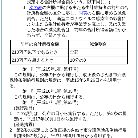
規定する合計所得金額をいう。以下同じ。)
d
次の表
の左欄に掲げる主たる生計維持者の前年の合
計所得金額の区分に応じ、
同表
の右欄に定める減免
割合。ただし、新型コロナウイルス感染症の影響に
より主たる生計維持者が事業等を廃止し、又は失業
した場合の減免割合は、前年の合計所得金額にかか
わらず、全部とする。
前年の合計所得金額
減免割合
210万円以下であるとき
全部
210万円を超えるとき
10分の8
附
則
(平成15年
規則第47号)
この規則は、公布の日から施行し、改正後のさぬき市介護
保険条例施行規則の規定は、平成15年6月26日から適用す
る。
附
則
(平成16年
規則第35号)
この規則は、公布の日から施行する。
附
則
(平成17年
規則第53号)
(施行期日)
1
この規則は、公布の日から施行する。
ただし、第3条の規
定は、平成17年10月1日から施行する。
(経過措置)
2
第2条の規定による改正後のさぬき市介護保険条例施行規
則第6条の規定は、平成17年6月29日から適用する。