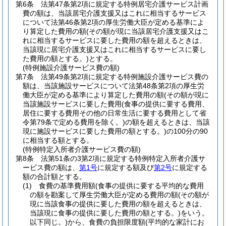
第6条
法第47条第2項に規定する特例居宅介護サービス計画
費の額は、当該居宅介護支援又はこれに相当するサービス
について法第46条第2項の厚生労働大臣が定める基準によ
り算定した費用の額
(その額が現に当該居宅介護支援又はこ
れに相当するサービスに要した費用の額を超えるときは、
当該現に居宅介護支援又はこれに相当するサービスに要し
た費用の額とする。)
とする。
(特例施設介護サービス費の額)
第7条
法第49条第2項に規定する特例施設介護サービス費の
額は、当該施設サービスについて法第48条第2項の厚生労
働大臣が定める基準により算定した費用の額
(その額が現に
当該施設サービスに要した費用
(食事の提供に要する費用、
居住に要する費用その他の日常生活に要する費用として省
令第79条で定める費用を除く。)
の額を超えるときは、当該
現に施設サービスに要した費用の額とする。)
の100分の90
に相当する額とする。
(特例特定入所者介護サービス費の額)
第8条
法第51条の3第2項に規定する特例特定入所者介護サ
ービス費の額は、
第1号
に規定する額及び
第2号
に規定する
額の合計額とする。
(1)
食費の基準費用額
(食事の提供に要する平均的な費用
の額を勘案して厚生労働大臣が定める費用の額
(その額が
現に当該食事の提供に要した費用の額を超えるときは、
当該現に食事の提供に要した費用の額とする。)
をいう。
以下同じ。)
から、食費の負担限度額
(平均的な家計にお