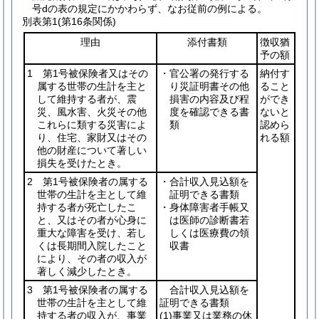
号dの表の規定にかかわらず、なお従前の例による。
別表第1
(第16条関係)
理由
添付書類
徴収猶
予の額
1 第1号被保険者又はその
・官公署の発行する
納付す
属する世帯の生計を主と
り災証明書その他
ること
して維持する者が、震
損害の内容及び程
ができ
災、風水害、火災その他
度を確認できる書
ないと
これらに類する災害によ
類
認めら
り、住宅、家財又はその
れる額
他の財産について著しい
損失を受けたとき。
2 第1号被保険者の属する
・合計収入見込額を
世帯の生計を主として維
証明できる書類
持する者が死亡したこ
・身体障害者手帳又
と、又はその者が心身に
は医師の診断書若
重大な障害を受け、若し
しくは医療費の領
くは長期間入院したこと
収書
により、その者の収入が
著しく減少したとき。
3 第1号被保険者の属する
合計収入見込額を
世帯の生計を主として維
証明できる書類
持する者の収入が、事業
(1)
事業又は業務の休