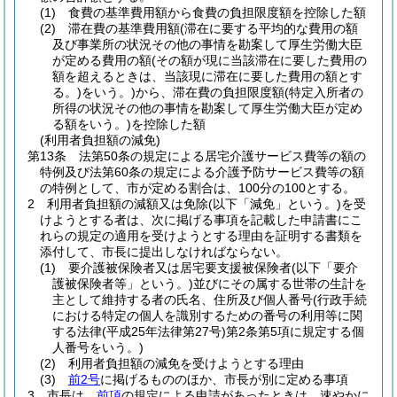
(1)
食費の基準費用額から食費の負担限度額を控除した額
(2)
滞在費の基準費用額
(滞在に要する平均的な費用の額
及び事業所の状況その他の事情を勘案して厚生労働大臣
が定める費用の額
(その額が現に当該滞在に要した費用の
額を超えるときは、当該現に滞在に要した費用の額とす
る。)
をいう。)
から、滞在費の負担限度額
(特定入所者の
所得の状況その他の事情を勘案して厚生労働大臣が定め
る額をいう。)
を控除した額
(利用者負担額の減免)
第13条
法第50条の規定による居宅介護サービス費等の額の
特例及び法第60条の規定による介護予防サービス費等の額
の特例として、市が定める割合は、100分の100とする。
2
利用者負担額の減額又は免除
(以下「減免」という。)
を受
けようとする者は、次に掲げる事項を記載した申請書にこ
れらの規定の適用を受けようとする理由を証明する書類を
添付して、市長に提出しなければならない。
(1)
要介護被保険者又は居宅要支援被保険者
(以下「要介
護被保険者等」という。)
並びにその属する世帯の生計を
主として維持する者の氏名、住所及び個人番号
(行政手続
における特定の個人を識別するための番号の利用等に関
する法律
(平成25年法律第27号)
第2条第5項に規定する個
人番号をいう。)
(2)
利用者負担額の減免を受けようとする理由
(3)
前2号
に掲げるもののほか、市長が別に定める事項
3
市長は、
前項
の規定による申請があったときは、速やかに