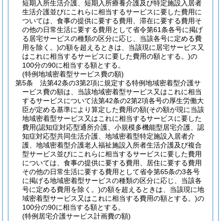
短期入所生活介護、短期入所療養介護及び特定施設入居者
生活介護並びにこれらに相当するサービスに要した費用に
ついては、食事の提供に要する費用、滞在に要する費用そ
の他の日常生活に要する費用として省令第61条各号に掲げ
る居宅サービスの種類の区分に応じ、当該各号に定める費
用を除く。)
の額を超えるときは、当該現に居宅サービス又
はこれに相当するサービスに要した費用の額とする。)
の
100分の90に相当する額とする。
(特例地域密着型サービス費の額)
第5条
法第42条の3第2項に規定する特例地域密着型介護サ
ービス費の額は、当該地域密着型サービス又はこれに相当
するサービスについて法第42条の2第2項各号の厚生労働大
臣が定める基準により算定した費用の額
(その額が現に当該
地域密着型サービス又はこれに相当するサービスに要した
費用
(認知症対応型通所介護、小規模多機能型居宅介護、認
知症対応型共同生活介護、地域密着型特定施設入居者介
護、地域密着型介護老人福祉施設入所者生活介護及び複合
型サービス並びにこれらに相当するサービスに要した費用
については、食事の提供に要する費用、居住に要する費用
その他の日常生活に要する費用として省令第65条の3各号
に掲げる地域密着型サービスの種類の区分に応じ、当該各
号に定める費用を除く。)
の額を超えるときは、当該現に地
域密着型サービス又はこれに相当する費用の額とする。)
の
100分の90に相当する額とする。
(特例居宅介護サービス計画費の額)