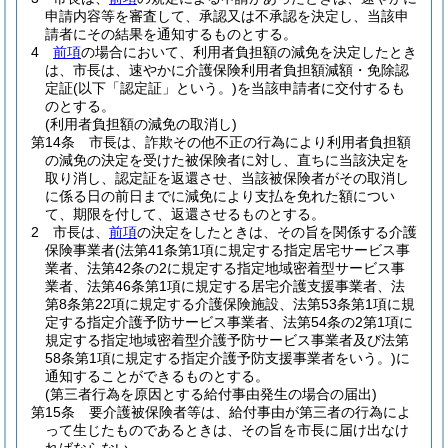
申請内容等を審査して、承認又は不承認を決定し、当該申
請者にその結果を通知するものとする。
4
前項
の場合において、利用者負担額の減免を決定したとき
は、市長は、速やかに介護保険利用者負担額減額・免除認
定証
(以下「認定証」という。)
を当該申請者に交付するも
のとする。
(利用者負担額の減免の取消し)
第14条
市長は、詐欺その他不正の行為により利用者負担額
の減免の決定を受けた被保険者に対し、直ちに当該決定を
取り消し、認定証を返還させ、当該被保険者がその取消し
に係る日の前日までに減免により支払を免れた額につい
て、期限を付して、返還させるものとする。
2
市長は、
前項
の決定をしたときは、その旨を関係する介護
保険事業者
(法第41条第1項に規定する指定居宅サービス事
業者、法第42条の2に規定する指定地域密着型サービス事
業者、法第46条第1項に規定する居宅介護支援事業者、法
第8条第22項に規定する介護保険施設、法第53条第1項に規
定する指定介護予防サービス事業者、法第54条の2第1項に
規定する指定地域密着型介護予防サービス事業者及び法第
58条第1項に規定する指定介護予防支援事業者をいう。)
に
通知することができるものとする。
(第三者行為を原因とする給付事由発生の場合の届出)
第15条
要介護被保険者等は、給付事由が第三者の行為によ
って生じたものであるときは、その旨を市長に届け出なけ