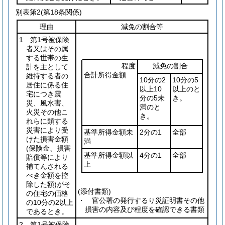
別表第2
(第18条関係)
理由
減免の割合等
1 第1号被保険
者又はその属
する世帯の生
程度
減免の割合
計を主として
合計所得金額
維持する者の
10分の2
10分の5
居住に係る住
以上10
以上のと
宅につき震
分の5未
き。
災、風水害、
満のと
火災その他こ
き。
れらに類する
災害により受
基準所得金額未
2分の1
全部
けた損害金額
満
(保険金、損害
基準所得金額以
4分の1
全部
賠償等により
上
補てんされる
べき金額を控
除した額)
がそ
(添付書類)
の住宅の価格
・ 官公署の発行するり災証明書その他
の10分の2以上
損害の内容及び程度を確認できる書類
であるとき。
2 第1号被保険