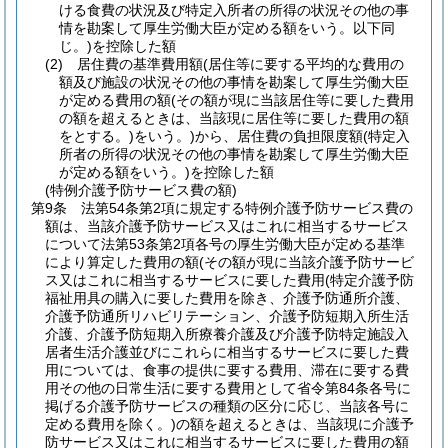
ける食費の状況及び特定入所者の所得の状況その他の事
情を勘案して厚生労働大臣が定める額をいう。以下同
じ。)
を控除した額
(2)
居住費の基準費用額
(居住等に要する平均的な費用の
額及び施設の状況その他の事情を勘案して厚生労働大臣
が定める費用の額
(その額が現に当該居住等に要した費用
の額を超えるときは、当該現に居住等に要した費用の額
をとする。)
をいう。)
から、居住費の負担限度額
(特定入
所者の所得の状況その他の事情を勘案して厚生労働大臣
が定める額をいう。)
を控除した額
(特例介護予防サービス費の額)
第9条
法第54条第2項に規定する特例介護予防サービス費の
額は、当該介護予防サービス又はこれに相当するサービス
について法第53条第2項各号の厚生労働大臣が定める基準
により算定した費用の額
(その額が現に当該介護予防サービ
ス又はこれに相当するサービスに要した費用
(特定介護予防
福祉用具の購入に要した費用を除き、介護予防通所介護、
介護予防通所リハビリテーション、介護予防短期入所生活
介護、介護予防短期入所療養介護及び介護予防特定施設入
居者生活介護並びにこれらに相当するサービスに要した費
用については、食事の提供に要する費用、滞在に要する費
用その他の日常生活に要する費用として省令第84条各号に
掲げる介護予防サービスの種類の区分に応じ、当該各号に
定める費用を除く。)
の額を超えるときは、当該現に介護予
防サービス又はこれに相当するサービスに要した費用の額