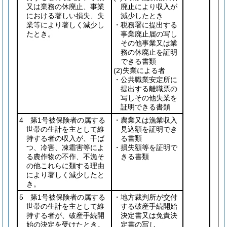
又は業務の休廃止、事業
廃止により収入が
における著しい損失、失
減少したとき
業等により著しく減少し
・税務署に提出する
たとき。
事業廃止届の写し
その他事業又は業
務の休廃止を証明
できる書類
(2)
失業による者
・公共職業安定所に
提出する離職票の
写しその他失業を
証明できる書類
4 第1号被保険者の属する
・農業又は漁業収入
世帯の生計を主として維
見込額を証明でき
持する者の収入が、干ば
る書類
つ、冷害、凍霜害等によ
・損失額等を証明で
る農作物の不作、不漁そ
きる書類
の他これらに類する理由
により著しく減少したと
き。
5 第1号被保険者の属する
・地方裁判所が交付
世帯の生計を主として維
する破産手続開始
持する者が、破産手続開
決定書又は免責決
始の決定を受けたとき。
定書の写し