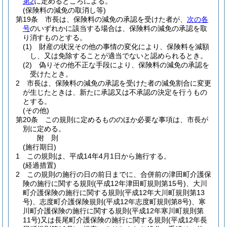
第2
に定めるところによる。
(保険料の減免の取消し等)
第19条
市長は、保険料の減免の承認を受けた者が、
次の各
号
のいずれかに該当する場合は、保険料の減免の承認を取
り消すものとする。
(1)
財産の状況その他の事情の変化により、保険料を減額
し、又は免除することが適当でないと認められるとき。
(2)
偽りその他不正な手段により、保険料の減免の承認を
受けたとき。
2
市長は、保険料の減免の承認を受けた者の減免割合に変更
が生じたときは、新たに承認又は不承認の決定を行うもの
とする。
(その他)
第20条
この規則に定めるもののほか必要な事項は、市長が
別に定める。
附
則
(施行期日)
1
この規則は、平成14年4月1日から施行する。
(経過措置)
2
この規則の施行の日の前日までに、合併前の津田町介護保
険の施行に関する規則
(平成12年津田町規則第15号)
、大川
町介護保険の施行に関する規則
(平成12年大川町規則第13
号)
、志度町介護保険規則
(平成12年志度町規則第8号)
、寒
川町介護保険の施行に関する規則
(平成12年寒川町規則第
11号)
又は長尾町介護保険の施行に関する規則
(平成12年長