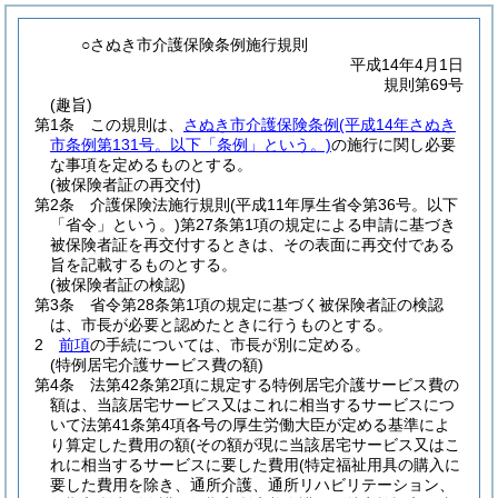
○さぬき市介護保険条例施行規則
平成14年4月1日
規則第69号
(趣旨)
第1条
この規則は、
さぬき市介護保険条例
(平成14年さぬき
市条例第131号。以下「条例」という。)
の施行に関し必要
な事項を定めるものとする。
(被保険者証の再交付)
第2条
介護保険法施行規則
(平成11年厚生省令第36号。以下
「省令」という。)
第27条第1項の規定による申請に基づき
被保険者証を再交付するときは、その表面に再交付である
旨を記載するものとする。
(被保険者証の検認)
第3条
省令第28条第1項の規定に基づく被保険者証の検認
は、市長が必要と認めたときに行うものとする。
2
前項
の手続については、市長が別に定める。
(特例居宅介護サービス費の額)
第4条
法第42条第2項に規定する特例居宅介護サービス費の
額は、当該居宅サービス又はこれに相当するサービスにつ
いて法第41条第4項各号の厚生労働大臣が定める基準によ
り算定した費用の額
(その額が現に当該居宅サービス又はこ
れに相当するサービスに要した費用
(特定福祉用具の購入に
要した費用を除き、通所介護、通所リハビリテーション、