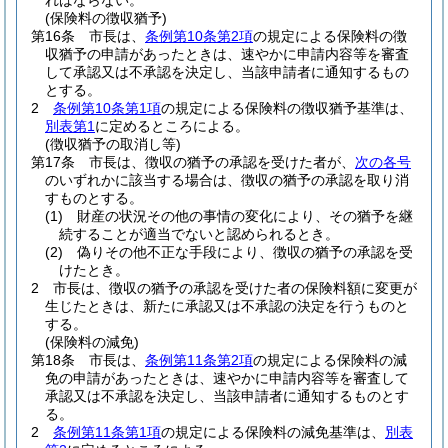
ればならない。
(保険料の徴収猶予)
第16条
市長は、
条例第10条第2項
の規定による保険料の徴
収猶予の申請があったときは、速やかに申請内容等を審査
して承認又は不承認を決定し、当該申請者に通知するもの
とする。
2
条例第10条第1項
の規定による保険料の徴収猶予基準は、
別表第1
に定めるところによる。
(徴収猶予の取消し等)
第17条
市長は、徴収の猶予の承認を受けた者が、
次の各号
のいずれかに該当する場合は、徴収の猶予の承認を取り消
すものとする。
(1)
財産の状況その他の事情の変化により、その猶予を継
続することが適当でないと認められるとき。
(2)
偽りその他不正な手段により、徴収の猶予の承認を受
けたとき。
2
市長は、徴収の猶予の承認を受けた者の保険料額に変更が
生じたときは、新たに承認又は不承認の決定を行うものと
する。
(保険料の減免)
第18条
市長は、
条例第11条第2項
の規定による保険料の減
免の申請があったときは、速やかに申請内容等を審査して
承認又は不承認を決定し、当該申請者に通知するものとす
る。
2
条例第11条第1項
の規定による保険料の減免基準は、
別表