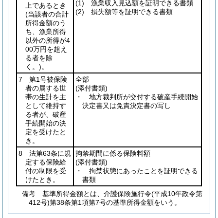
(1)
漁業収入見込額を証明できる書類
上であるとき
(2)
損失額等を証明できる書類
(当該者の合計
所得金額のう
ち、漁業所得
以外の所得が4
00万円を超え
る者を除
く。)
。
7 第1号被保険
全部
者の属する世
(添付書類)
帯の生計を主
・ 地方裁判所が交付する破産手続開始
として維持す
決定書又は免責決定書の写し
る者が、破産
手続開始の決
定を受けたと
き。
8 法第63条に規
拘禁期間に係る保険料額
定する保険給
(添付書類)
付の制限を受
・ 拘禁状態にあったことを証明できる
けたとき。
書類
備考 基準所得金額とは、介護保険施行令(平成10年政令第
412号)第38条第1項第7号の基準所得金額をいう。