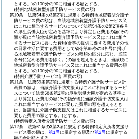
とする。)
の100分の90に相当する額とする。
(特例地域密着型介護予防サービス費の額)
第10条
法第54条の3第2項に規定する特例地域密着型介護予
防サービス費の額は、当該地域密着型介護予防サービス又
はこれに相当するサービスについて法第54条の2第2項各号
の厚生労働大臣が定める基準により算定した費用の額
(その
額が現に当該地域密着型介護予防サービス又はこれに相当
するサービスに要した費用
(食事の提供に要する費用その他
の日常生活に要する費用として省令第85条の3各号に掲げ
る地域密着型介護予防サービスの種類の区分に応じ、当該
各号に定める費用を除く。)
の額を超えるときは、当該現に
地域密着型介護予防サービス又はこれに相当する費用の額
とする。)
の100分の90に相当する額とする。
(特例介護予防サービス計画費の額)
第11条
法第59条第2項に規定する特例介護予防サービス計
画費の額は、当該介護予防支援又はこれに相当するサービ
スについて法第58条第2項の厚生労働大臣が定める基準に
より算定した費用の額
(その額が現に当該介護予防支援又は
これに相当するサービスに要した費用の額を超えるとき
は、当該現に介護予防支援又はこれに相当するサービスに
要した費用の額とする。)
とする。
(特例特定入所者介護予防サービス費の額)
第12条
法第61条の3第2項に規定する特例特定入所者支援サ
ービス費の額は、
第1号
に規定する額及び
第2号
に規定する
額の合計額とする。