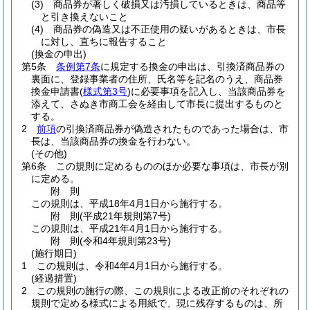
(3)
商品券が著しく破損又は汚損しているときは、商品等
と引き換えないこと
(4)
商品券の偽造又は不正使用の疑いがあるときは、市長
に対し、直ちに報告すること
(換金の申出)
第5条
条例第7条
に規定する換金の申出は、引換済商品券の
裏面に、登録事業者の住所、氏名等を記名のうえ、商品券
換金申請書
(
様式第3号
)
に必要事項を記入し、当該商品券を
添えて、さぬき市商工会を経由して市長に提出するものと
する。
2
前項
の引換済商品券が偽造されたものであった場合は、市
長は、当該商品券の換金を行わない。
(その他)
第6条
この規則に定めるもののほか必要な事項は、市長が別
に定める。
附
則
この規則は、平成18年4月1日から施行する。
附
則
(平成21年
規則第7号)
この規則は、平成21年4月1日から施行する。
附
則
(令和4年
規則第23号)
(施行期日)
1
この規則は、令和4年4月1日から施行する。
(経過措置)
2
この規則の施行の際、この規則による改正前のそれぞれの
規則で定める様式による用紙で、現に残存するものは、所