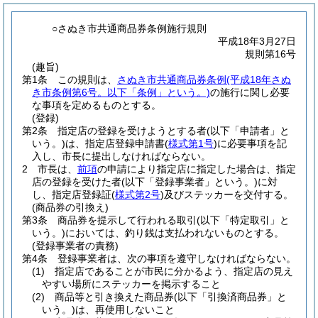
○さぬき市共通商品券条例施行規則
平成18年3月27日
規則第16号
(趣旨)
第1条
この規則は、
さぬき市共通商品券条例
(平成18年さぬ
き市条例第6号。以下「条例」という。)
の施行に関し必要
な事項を定めるものとする。
(登録)
第2条
指定店の登録を受けようとする者
(以下「申請者」と
いう。)
は、指定店登録申請書
(
様式第1号
)
に必要事項を記
入し、市長に提出しなければならない。
2
市長は、
前項
の申請により指定店に指定した場合は、指定
店の登録を受けた者
(以下「登録事業者」という。)
に対
し、指定店登録証
(
様式第2号
)
及びステッカーを交付する。
(商品券の引換え)
第3条
商品券を提示して行われる取引
(以下「特定取引」と
いう。)
においては、釣り銭は支払われないものとする。
(登録事業者の責務)
第4条
登録事業者は、次の事項を遵守しなければならない。
(1)
指定店であることが市民に分かるよう、指定店の見え
やすい場所にステッカーを掲示すること
(2)
商品等と引き換えた商品券
(以下「引換済商品券」と
いう。)
は、再使用しないこと