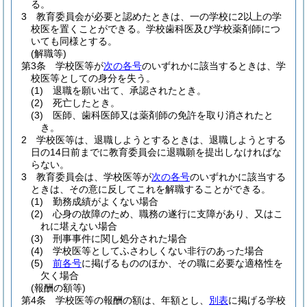
る。
3
教育委員会が必要と認めたときは、一の学校に2以上の学
校医を置くことができる。
学校歯科医及び学校薬剤師につ
いても同様とする。
(解職等)
第3条
学校医等が
次の各号
のいずれかに該当するときは、学
校医等としての身分を失う。
(1)
退職を願い出て、承認されたとき。
(2)
死亡したとき。
(3)
医師、歯科医師又は薬剤師の免許を取り消されたと
き。
2
学校医等は、退職しようとするときは、退職しようとする
日の14日前までに教育委員会に退職願を提出しなければな
らない。
3
教育委員会は、学校医等が
次の各号
のいずれかに該当する
ときは、その意に反してこれを解職することができる。
(1)
勤務成績がよくない場合
(2)
心身の故障のため、職務の遂行に支障があり、又はこ
れに堪えない場合
(3)
刑事事件に関し処分された場合
(4)
学校医等としてふさわしくない非行のあった場合
(5)
前各号
に掲げるもののほか、その職に必要な適格性を
欠く場合
(報酬の額等)
第4条
学校医等の報酬の額は、年額とし、
別表
に掲げる学校