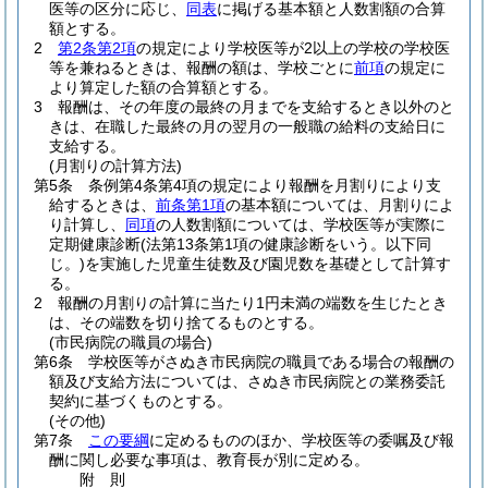
医等の区分に応じ、
同表
に掲げる基本額と人数割額の合算
額とする。
2
第2条第2項
の規定により学校医等が2以上の学校の学校医
等を兼ねるときは、報酬の額は、学校ごとに
前項
の規定に
より算定した額の合算額とする。
3
報酬は、その年度の最終の月までを支給するとき以外のと
きは、在職した最終の月の翌月の一般職の給料の支給日に
支給する。
(月割りの計算方法)
第5条
条例第4条第4項の規定により報酬を月割りにより支
給するときは、
前条第1項
の基本額については、月割りによ
り計算し、
同項
の人数割額については、学校医等が実際に
定期健康診断
(法第13条第1項の健康診断をいう。以下同
じ。)
を実施した児童生徒数及び園児数を基礎として計算す
る。
2
報酬の月割りの計算に当たり1円未満の端数を生じたとき
は、その端数を切り捨てるものとする。
(市民病院の職員の場合)
第6条
学校医等がさぬき市民病院の職員である場合の報酬の
額及び支給方法については、さぬき市民病院との業務委託
契約に基づくものとする。
(その他)
第7条
この要綱
に定めるもののほか、学校医等の委嘱及び報
酬に関し必要な事項は、教育長が別に定める。
附
則