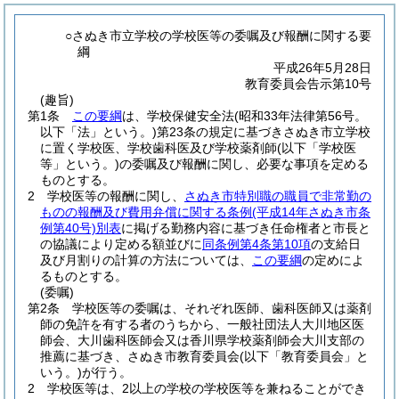
○さぬき市立学校の学校医等の委嘱及び報酬に関する要
綱
平成26年5月28日
教育委員会告示第10号
(趣旨)
第1条
この要綱
は、学校保健安全法
(昭和33年法律第56号。
以下「法」という。)
第23条の規定に基づきさぬき市立学校
に置く学校医、学校歯科医及び学校薬剤師
(以下「学校医
等」という。)
の委嘱及び報酬に関し、必要な事項を定める
ものとする。
2
学校医等の報酬に関し、
さぬき市特別職の職員で非常勤の
ものの報酬及び費用弁償に関する条例
(平成14年さぬき市条
例第40号)
別表
に掲げる勤務内容に基づき任命権者と市長と
の協議により定める額並びに
同条例第4条第10項
の支給日
及び月割りの計算の方法については、
この要綱
の定めによ
るものとする。
(委嘱)
第2条
学校医等の委嘱は、それぞれ医師、歯科医師又は薬剤
師の免許を有する者のうちから、一般社団法人大川地区医
師会、大川歯科医師会又は香川県学校薬剤師会大川支部の
推薦に基づき、さぬき市教育委員会
(以下「教育委員会」と
いう。)
が行う。
2
学校医等は、2以上の学校の学校医等を兼ねることができ