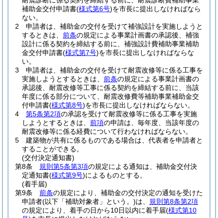
耐震診断に係る契約を締結する前に、耐震診断費補助事業
補助金交付申請書
(
様式第6号
)
を市長に提出しなければなら
ない。
2
申請者は、補助金の交付を受けて補強設計を実施しようと
するときは、
前条
の規定による事業計画書の承認後、補強
設計に係る契約を締結する前に、補強設計費補助事業補助
金交付申請書
(
様式第7号
)
を市長に提出しなければならな
い。
3
申請者は、補助金の交付を受けて耐震改修等に係る工事を
実施しようとするときは、
前条
の規定による事業計画書の
承認後、耐震改修等工事に係る契約を締結する前に、当該
年度に係る部分について、耐震改修費等補助事業補助金交
付申請書
(
様式第8号
)
を市長に提出しなければならない。
4
第5条第2項
の承認を受けて耐震改修等に係る工事を実施
しようとするときは、
前項
の申請は、毎年度、当該年度の
耐震改修等に係る経費について行わなければならない。
5
建築物が共有に係るものである場合は、代表者を申請者と
することができる。
(交付決定通知書)
第8条
規則第5条第3項
の規定による通知は、補助金交付決
定通知書
(
様式第9号
)
によるものとする。
(着手届)
第9条
前条
の規定により、補助金の交付決定の通知を受けた
申請者
(以下「補助対象者」という。)
は、
規則第8条第2項
の規定により、着手の日から10日以内に着手届
(
様式第10