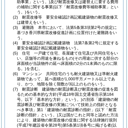
助事業」という。)
及び耐震改修又は建替えに要する費用
の補助に関する事業
(以下「耐震改修費等補助事業」とい
う。)
をいう。
(2)
耐震改修等 要安全確認計画記載建築物の耐震改修又
は建替えをいう。
(3)
避難路 本市において、法第5条第3項第2号の規定に
基づき香川県耐震改修促進計画に位置付けた避難路をい
う。
(4)
要安全確認計画記載建築物 法第7条第2号に規定する
要安全確認計画記載建築物をいう。
(5)
住宅 一戸建て住宅、長屋建て住宅及び共同住宅をい
い、店舗等の用途を兼ねるもの
(その用途に供する部分の
床面積が当該物件の延べ床面積の2分の1未満のものに限
る。)
を含む。
(6)
マンション 共同住宅のうち耐火建築物又は準耐火建
築物であって、延べ面積が1,000平方メートル以上であ
り、かつ、地階を除く階数が3以上のものをいう。
(7)
耐震診断 建築物の耐震診断及び耐震改修の促進を図
るための基本的な方針
(平成18年国土交通省告示第184
号。以下「基本的な方針」という。)
の別添「建築物の耐
震診断及び耐震改修の実施について技術上の指針となる
べき事項」第1「建築物の耐震診断の指針」
(以下「耐震
診断の指針」という。)
又は国がこれと同等と認めた方法
により、建築物の耐震改修の促進に関する法律施行規則
(平成7年建設省令第28号)
第5条第1項各号に掲げる者
(以