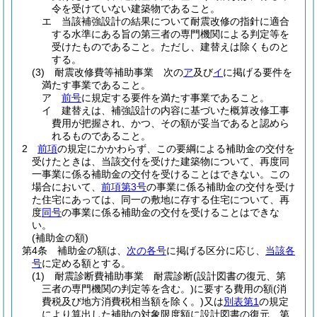
令を受けていない建築物であること。
エ
当該補強設計の結果について耐震改修の指針に適合
する水準にある旨の第三者の専門機関による判定等を
受けたものであること。
ただし、建替えは除くものと
する。
(3)
耐震改修費等補助事業 次の
ア
及び
イ
に掲げる要件を
満たす事業であること。
ア
前号
に規定する要件を満たす事業であること。
イ
建替えは、補強設計の内容に基づいた概算改修工事
費用が把握され、かつ、その額が妥当であると認めら
れるものであること。
2
前項
の規定にかかわらず、この要綱による補助金の交付を
受けたときは、当該交付を受けた建築物について、再度同
一事業に係る補助金の交付を受けることはできない。
この
場合において、
前項第3号
の事業に係る補助金の交付を受け
た住宅にあっては、同一の敷地に存する住宅について、再
度
同号
の事業に係る補助金の交付を受けることはできな
い。
(補助金の額)
第4条
補助金の額は、
次の各号
に掲げる区分に応じ、
当該各
号
に定める額とする。
(1)
耐震診断費補助事業 耐震診断
(設計図書の復元、第
三者の専門機関の判定等を含む。)
に要する費用の額
(消
費税及び地方消費税相当額を除く。)
又は
別表第1
の規定
により算出した補助の対象限度額に設計図書の復元、第