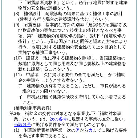
下「耐震診断資格者」という。)
が行う地震に対する建築
物等の安全性の評価をいう。
(8)
補強設計 耐震診断の結果に基づく補強工事の設計
(建替えを行う場合の建築設計を含む。)
をいう。
(9)
耐震改修 基本的な方針の別添「建築物の耐震診断及
び耐震改修の実施について技術上の指針となるべき事
項」第2「建築物の耐震改修の指針」
(以下「耐震改修の
指針」という。)
又は国がこれと同等と認めた方法により
行う、地震に対する建築物の安全性の向上を目的として
実施する補強工事をいう。
(10)
建替え 現に存する建築物を除却し、当該建築物の
敷地に原則として同じ用途及び同じ規模以上の建築物を
新たに建築することをいう。
(11)
申請者 次に掲げる要件の全てを満たし、かつ補助
金の申請をしようとする者をいう。
ア
建築物の所有者であること。
ただし、市長が認める
場合はこの限りでない。
イ
市税及び国民健康保険税を滞納していない者である
こと。
(補助対象事業要件)
第3条
補助金の交付の対象となる事業
(以下「補助対象事
業」という。)
は、
次の各号
に規定する事業の区分に従い、
当該各号
に掲げる要件を全て満たすものとする。
(1)
耐震診断費補助事業 次の
ア
から
カ
までに掲げる要件
を満たす事業であること。