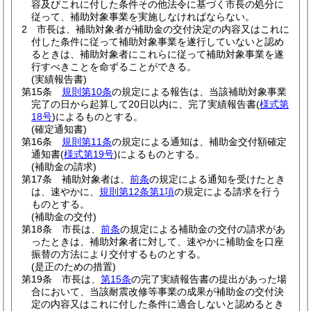
容及びこれに付した条件その他法令に基づく市長の処分に
従って、補助対象事業を実施しなければならない。
2
市長は、補助対象者が補助金の交付決定の内容又はこれに
付した条件に従って補助対象事業を遂行していないと認め
るときは、補助対象者にこれらに従って補助対象事業を遂
行すべきことを命ずることができる。
(実績報告書)
第15条
規則第10条
の規定による報告は、当該補助対象事業
完了の日から起算して20日以内に、完了実績報告書
(
様式第
18号
)
によるものとする。
(確定通知書)
第16条
規則第11条
の規定による通知は、補助金交付額確定
通知書
(
様式第19号
)
によるものとする。
(補助金の請求)
第17条
補助対象者は、
前条
の規定による通知を受けたとき
は、速やかに、
規則第12条第1項
の規定による請求を行う
ものとする。
(補助金の交付)
第18条
市長は、
前条
の規定による補助金の交付の請求があ
ったときは、補助対象者に対して、速やかに補助金を口座
振替の方法により交付するものとする。
(是正のための措置)
第19条
市長は、
第15条
の完了実績報告書の提出があった場
合において、当該耐震改修等事業の成果が補助金の交付決
定の内容又はこれに付した条件に適合しないと認めるとき