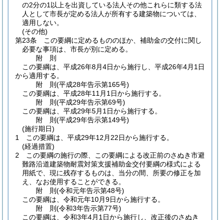
の2分の1以上を出資している法人その他これらに類する法
人として市長が定める法人が所有する建築物については、
適用しない。
(その他)
第23条
この要綱に定めるもののほか、補助金の交付に関し
必要な事項は、市長が別に定める。
附
則
この要綱は、平成26年8月4日から施行し、平成26年4月1日
から適用する。
附
則
(平成28年
告示第165号)
この要綱は、平成28年11月1日から施行する。
附
則
(平成29年
告示第69号)
この要綱は、平成29年5月1日から施行する。
附
則
(平成29年
告示第149号)
(施行期日)
1
この要綱は、平成29年12月22日から施行する。
(経過措置)
2
この要綱の施行の際、この要綱による改正前のさぬき市避
難路沿道建築物耐震対策支援補助金交付要綱の様式による
用紙で、現に残存するものは、当分の間、所要の修正を加
え、なお使用することができる。
附
則
(令和元年
告示第48号)
この要綱は、令和元年10月9日から施行する。
附
則
(令和3年
告示第77号)
この要綱は、令和3年4月1日から施行し、改正後のさぬき