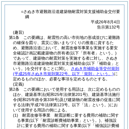
○さぬき市避難路沿道建築物耐震対策支援補助金交付要
綱
平成26年8月4日
告示第132号
(趣旨)
第1条
この要綱は、耐震性の高い市街地の形成並びに避難路
の確保を図り、震災に強いまちづくりの推進に資するた
め、避難路沿道において、耐震改修等事業を実施する要安
全確認計画記載建築物の所有者
(以下「所有者」という。)
であって、建築物の耐震対策を実施する者に対し、さぬき
市避難路沿道建築物耐震対策支援補助金
(以下「補助金」と
いう。)
を交付することに関し、
さぬき市補助金等交付規則
(平成25年さぬき市規則第22号。以下「規則」という。)
に
定めるもののほか、必要な事項を定めるものとする。
(定義)
第2条
この要綱において使用する用語は、次に定めるものの
ほか、建築基準法
(昭和25年法律第201号)
、建築基準法施行
令
(昭和25年政令第338号)
及び建築物の耐震改修の促進に関
する法律
(平成7年法律第123号。以下「法」という。)
にお
いて使用する用語の例による。
(1)
耐震改修等事業 耐震診断に要する費用の補助に関す
る事業
(以下「耐震診断費補助事業」という。)
、補強設
計に要する費用の補助に関する事業
(以下「補強設計費補