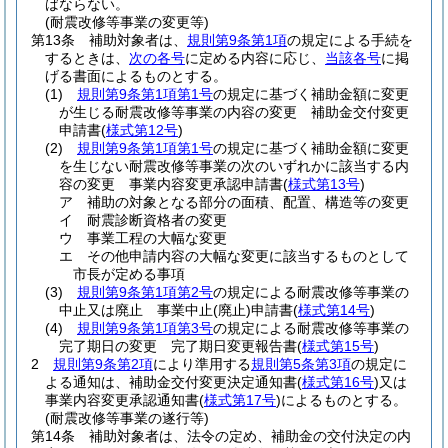
ばならない。
(耐震改修等事業の変更等)
第13条
補助対象者は、
規則第9条第1項
の規定による手続を
するときは、
次の各号
に定める内容に応じ、
当該各号
に掲
げる書面によるものとする。
(1)
規則第9条第1項第1号
の規定に基づく補助金額に変更
が生じる耐震改修等事業の内容の変更 補助金交付変更
申請書
(
様式第12号
)
(2)
規則第9条第1項第1号
の規定に基づく補助金額に変更
を生じない耐震改修等事業の次のいずれかに該当する内
容の変更 事業内容変更承認申請書
(
様式第13号
)
ア
補助の対象となる部分の面積、配置、構造等の変更
イ
耐震診断資格者の変更
ウ
事業工程の大幅な変更
エ
その他申請内容の大幅な変更に該当するものとして
市長が定める事項
(3)
規則第9条第1項第2号
の規定による耐震改修等事業の
中止又は廃止 事業中止
(廃止)
申請書
(
様式第14号
)
(4)
規則第9条第1項第3号
の規定による耐震改修等事業の
完了期日の変更 完了期日変更報告書
(
様式第15号
)
2
規則第9条第2項
により準用する
規則第5条第3項
の規定に
よる通知は、補助金交付変更決定通知書
(
様式第16号
)
又は
事業内容変更承認通知書
(
様式第17号
)
によるものとする。
(耐震改修等事業の遂行等)
第14条
補助対象者は、法令の定め、補助金の交付決定の内