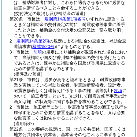
は、補助対象者に対し、これらに適合させるために必要な
措置を講ずるべきことを命ずることができる。
(交付決定の取消し及び補助金の返還)
第20条
市長は、
規則第14条第1項各号
いずれかに該当する
とき又は補助金の交付決定の前に、耐震改修等事業に着手
したときは、補助金の交付決定の全部又は一部を取り消す
ことができる。
2
規則第14条第2項
の規定による補助金の返還は、補助金返
還請求書
(
様式第20号
)
によるものとする。
3
市長は、
前項
の規定により補助金が返還された場合におい
て、当該補助が国及び香川県の補助金の交付を受けたもの
であるときは、速やかに補助金を国及び香川県に返還する
ための措置を講ずるものとする。
(指導及び監督)
第21条
市長は、必要があると認めるときは、耐震改修等事
業を実施している補助対象者、耐震診断資格者、設計者、
耐震改修若しくは建替えに係る工事の施工者等
(以下
次項
に
おいて「施工者等」という。)
に対して耐震改修等事業の計
画又は施工の状況等に関する報告を求めることができる。
2
市長は、施工者等に対し、耐震改修等事業の適正な執行を
確保するために必要な措置を講ずることを命じ、又は必要
な助言若しくは勧告をすることができる。
(適用除外)
第22条
この要綱の規定は、国、地方公共団体、国若しくは
地方公共団体が資本金、基本金その他これらに準ずるもの