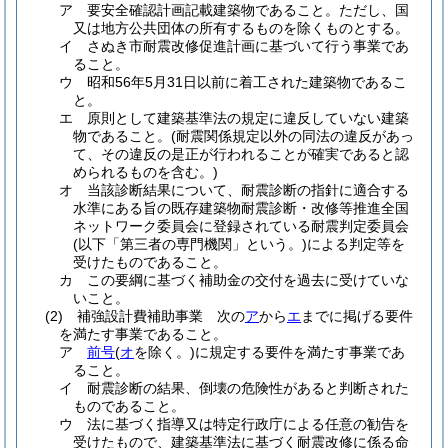
ア
要安全確認計画記載建築物であること。
ただし、国
又は地方公共団体の所有するものを除くものとする。
イ
さぬき市耐震改修促進計画に基づいて行う事業であ
ること。
ウ
昭和56年5月31日以前に着工された建築物であるこ
と。
エ
原則として建築基準法の規定に違反していない建築
物であること。
(耐震関係規定以外の同法の違反があっ
て、その違反の是正が行われることが確実であると認
められるものを含む。)
オ
当該診断結果について、耐震診断の指針に適合する
水準にある旨の既存建築物耐震診断・改修等推進全国
ネットワーク委員会に登録されている耐震判定委員会
(以下「第三者の専門機関」という。)
による判定等を
受けたものであること。
カ
この要綱に基づく補助金の交付を過去に受けていな
いこと。
(2)
補強設計費補助事業 次の
ア
から
エ
までに掲げる要件
を満たす事業であること。
ア
前号
(
オ
を除く。)
に規定する要件を満たす事業であ
ること。
イ
耐震診断の結果、倒壊の危険性があると判断された
ものであること。
ウ
法に基づく指導又は特定行政庁による任意の勧告を
受けたもので、建築基準法に基づく耐震改修に係る命