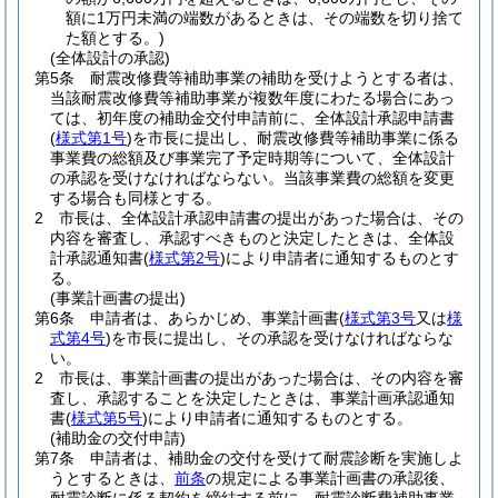
額に1万円未満の端数があるときは、その端数を切り捨て
た額とする。)
(全体設計の承認)
第5条
耐震改修費等補助事業の補助を受けようとする者は、
当該耐震改修費等補助事業が複数年度にわたる場合にあっ
ては、初年度の補助金交付申請前に、全体設計承認申請書
(
様式第1号
)
を市長に提出し、耐震改修費等補助事業に係る
事業費の総額及び事業完了予定時期等について、全体設計
の承認を受けなければならない。
当該事業費の総額を変更
する場合も同様とする。
2
市長は、全体設計承認申請書の提出があった場合は、その
内容を審査し、承認すべきものと決定したときは、全体設
計承認通知書
(
様式第2号
)
により申請者に通知するものとす
る。
(事業計画書の提出)
第6条
申請者は、あらかじめ、事業計画書
(
様式第3号
又は
様
式第4号
)
を市長に提出し、その承認を受けなければならな
い。
2
市長は、事業計画書の提出があった場合は、その内容を審
査し、承認することを決定したときは、事業計画承認通知
書
(
様式第5号
)
により申請者に通知するものとする。
(補助金の交付申請)
第7条
申請者は、補助金の交付を受けて耐震診断を実施しよ
うとするときは、
前条
の規定による事業計画書の承認後、