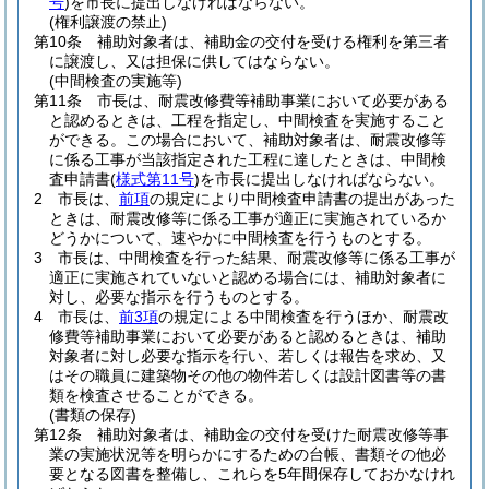
号
)
を市長に提出しなければならない。
(権利譲渡の禁止)
第10条
補助対象者は、補助金の交付を受ける権利を第三者
に譲渡し、又は担保に供してはならない。
(中間検査の実施等)
第11条
市長は、耐震改修費等補助事業において必要がある
と認めるときは、工程を指定し、中間検査を実施すること
ができる。
この場合において、補助対象者は、耐震改修等
に係る工事が当該指定された工程に達したときは、中間検
査申請書
(
様式第11号
)
を市長に提出しなければならない。
2
市長は、
前項
の規定により中間検査申請書の提出があった
ときは、耐震改修等に係る工事が適正に実施されているか
どうかについて、速やかに中間検査を行うものとする。
3
市長は、中間検査を行った結果、耐震改修等に係る工事が
適正に実施されていないと認める場合には、補助対象者に
対し、必要な指示を行うものとする。
4
市長は、
前3項
の規定による中間検査を行うほか、耐震改
修費等補助事業において必要があると認めるときは、補助
対象者に対し必要な指示を行い、若しくは報告を求め、又
はその職員に建築物その他の物件若しくは設計図書等の書
類を検査させることができる。
(書類の保存)
第12条
補助対象者は、補助金の交付を受けた耐震改修等事
業の実施状況等を明らかにするための台帳、書類その他必
要となる図書を整備し、これらを5年間保存しておかなけれ