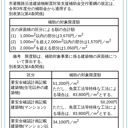
市避難路沿道建築物耐震対策支援補助金交付要綱の規定は、
令和3年度分の補助金から適用する。
別表第1
(第4条関係)
補助の対象限度額
次の床面積の区分による額の合計額
2
2
(1)
1,000m
以内の部分は3,670円／m
2
2
2
(2)
1,000m
を超え2,000m
以内の部分は1,570円／m
2
2
(3)
2,000m
を超える部分は1,050円／m
備考 限度額は、補助対象事業に係る建築物の床面積につ
いて算出する。
別表第2
(第4条関係)
区分
補助の対象限度額
要安全確認計画記載
2
51,200円／m
建築物
(住宅以外の建
ただし、免震工法等特殊な工法によ
築物)
2
る場合は、83,800円／m
とする。
要安全確認計画記載
50,200円
建築物
(マンション)
ただし、免震工法等特殊な工法によ
2
る場合は、83,800円／m
とする。
要安全確認計画記載
2
34,100円／m
建築物
(マンション以