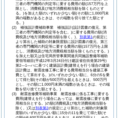
三者の専門機関の判定等に要する費用の額
(157万円を上
限とし、消費税及び地方消費税相当額を除くものとす
る。)
を加えた額のいずれか少ない額
(その額に1,000円未
満の端数があるときは、その端数を切り捨てた額とす
る。)
(2)
補強設計費補助事業 補強設計
(設計図書の復元、第
三者の専門機関の判定等を含む。)
に要する費用の額
(消
費税及び地方消費税相当額を除く。)
、
別表第1
の規定に
より算出した補助の対象限度額に設計図書の復元、第三
者の専門機関の判定等に要する費用の額
(157万円を上限
とし、消費税及び地方消費税相当額を除くものとする。)
を加えた額又は住宅局所管事業関連共同施設整備等補助
要領等細目
(平成12年3月24日付け建設省住街発第29号)
第2―1―ハに基づく建築設計費
(建替えを行う場合の建築
設計費は、耐震改修工事に要する費用相当分を建築工事
費として算出する。)
のいずれか少ない額に、6分の5を乗
じて得た額
(その額が500万円を超えるときは、500万円
とし、その額に1,000円未満の端数があるときは、その端
数を切り捨てた額とする。)
(3)
耐震改修費等補助事業 耐震改修に係る工事に要する
費用
(建替えを行う場合にあっては、耐震改修に要する費
用相当分とする。)
の額
(消費税及び地方消費税相当額を
除く。)
又は
別表第2
の規定により算出した補助の対象限
度額のいずれか少ない額に15分の11を乗じて得た額
(そ
の額が6,600万円を超えるときは、6,600万円とし、その