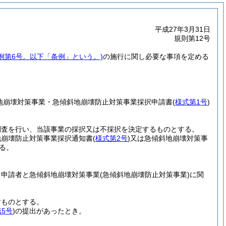
平成27年3月31日
規則第12号
条例第6号。以下「条例」という。)
の施行に関し必要な事項を定める
地崩壊対策事業・急傾斜地崩壊防止対策事業採択申請書
(
様式第1号
)
調査を行い、当該事業の採択又は不採択を決定するものとする。
地崩壊防止対策事業採択通知書
(
様式第2号
)
又は急傾斜地崩壊対策事
る。
、申請者と急傾斜地崩壊対策事業
(急傾斜地崩壊防止対策事業)
に関
すものとする。
5号
)
の提出があったとき。