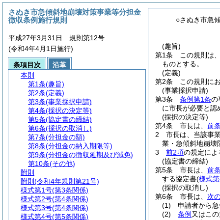
さぬき市急傾斜地崩壊対策事業等分担金
徴収条例施行規則
○さぬき市急
平成27年3月31日 規則第12号
(趣旨)
(令和4年4月1日施行)
第1条
この規則は
ものとする。
条項目次
沿革
(定義)
本則
第2条
この規則に
第1条
(趣旨)
(事業採択申請)
第2条
(定義)
第3条
条例第1条
の
第3条
(事業採択申請)
に市長が必要と認
第4条
(採択の決定等)
(採択の決定等)
第5条
(協定書の締結)
第4条
市長は、
前
第6条
(採択の取消し)
2
市長は、当該事
第7条
(分担金の額)
業・急傾斜地崩壊
第8条
(分担金の納入期限等)
3
前2項
の規定によ
第9条
(分担金の徴収延期及び減免)
(協定書の締結)
第10条
(その他)
第5条
市長は、
前
附則
する協定書
(
様式第
附則
(令和4年規則第21号)
(採択の取消し)
様式第1号
(第3条関係)
第6条
市長は、
次
様式第2号
(第4条関係)
(1)
申請者から急
様式第3号
(第4条関係)
(2)
条例
又はこの
様式第4号
(第5条関係)