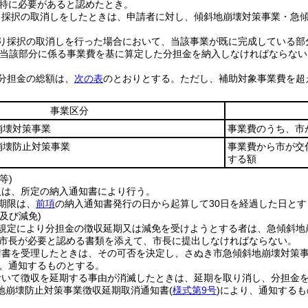
特に必要があると認めたとき。
る採択の取消しをしたときは、申請者に対し、傾斜地崩壊対策事業・急
り採択の取消しを行った場合において、当該事業が既に完成している部
当該部分に係る事業費を基に算定した分担金を納入しなければならない
分担金の総額は、
次の表
のとおりとする。
ただし、補助対象事業費を超
事業区分
崩壊対策事業
事業費のうち、市
崩壊防止対策事業
事業費から市が交
する額
等)
入は、所定の納入通知書により行う。
期限は、
前項
の納入通知書発行の日から起算して30日を経過した日とす
及び減免)
規定により分担金の徴収延期又は減免を受けようとする者は、急傾斜地
市長が必要と認める書類を添えて、市長に提出しなければならない。
請書を受理したときは、その可否を決定し、さぬき市急傾斜地崩壊対策
、通知するものとする。
おいて徴収を延期する事由が消滅したときは、延期を取り消し、分担金
地崩壊防止対策事業徴収延期取消通知書
(
様式第9号
)
により、通知するも