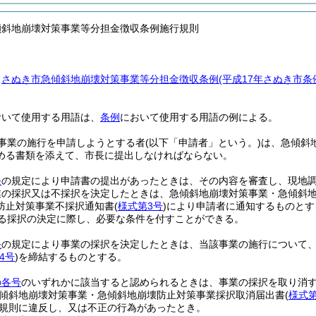
傾斜地崩壊対策事業等分担金徴収条例施行規則
、
さぬき市急傾斜地崩壊対策事業等分担金徴収条例
(平成17年さぬき市
おいて使用する用語は、
条例
において使用する用語の例による。
事業の施行を申請しようとする者
(以下「申請者」という。)
は、急傾斜
める書類を添えて、市長に提出しなければならない。
条
の規定により申請書の提出があったときは、その内容を審査し、現地
業の採択又は不採択を決定したときは、急傾斜地崩壊対策事業・急傾斜
防止対策事業不採択通知書
(
様式第3号
)
により申請者に通知するものとす
る採択の決定に際し、必要な条件を付すことができる。
条
の規定により事業の採択を決定したときは、当該事業の施行について
4号
)
を締結するものとする。
の各号
のいずれかに該当すると認められるときは、事業の採択を取り消
傾斜地崩壊対策事業・急傾斜地崩壊防止対策事業採択取消届出書
(
様式第
規則に違反し、又は不正の行為があったとき。