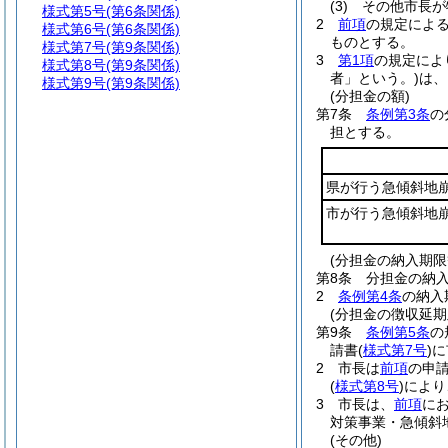
(3)
その他市長が
様式第5号
(第6条関係)
2
前項
の規定によ
様式第6号
(第6条関係)
ものとする。
様式第7号
(第9条関係)
3
第1項
の規定によ
様式第8号
(第9条関係)
者」という。)
は、
様式第9号
(第9条関係)
(分担金の額)
第7条
条例第3条
の
担とする。
県が行う急傾斜地
市が行う急傾斜地
(分担金の納入期限
第8条
分担金の納
2
条例第4条
の納入
(分担金の徴収延期
第9条
条例第5条
の
請書
(
様式第7号
)
に
2
市長は
前項
の申
(
様式第8号
)
により
3
市長は、
前項
に
対策事業・急傾斜
(その他)