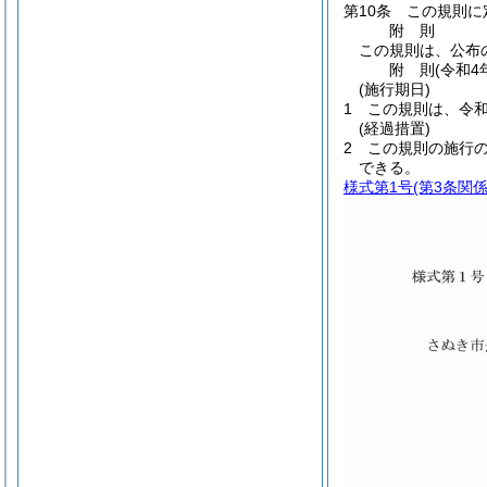
第10条
この規則に
附
則
この規則は、公布
附
則
(令和4
(施行期日)
1
この規則は、令和
(経過措置)
2
この規則の施行
できる。
様式第1号
(第3条関係