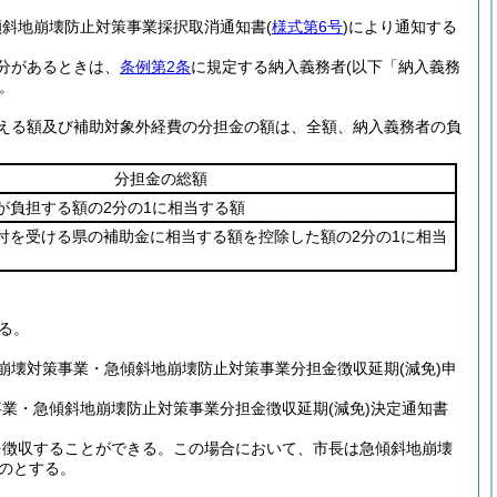
傾斜地崩壊防止対策事業採択取消通知書
(
様式第6号
)
により通知する
分があるときは、
条例第2条
に規定する納入義務者
(以下「納入義務
。
える額及び補助対象外経費の分担金の額は、全額、納入義務者の負
分担金の総額
が負担する額の2分の1に相当する額
付を受ける県の補助金に相当する額を控除した額の2分の1に相当
る。
崩壊対策事業・急傾斜地崩壊防止対策事業分担金徴収延期
(減免)
申
事業・急傾斜地崩壊防止対策事業分担金徴収延期
(減免)
決定通知書
を徴収することができる。
この場合において、市長は急傾斜地崩壊
のとする。