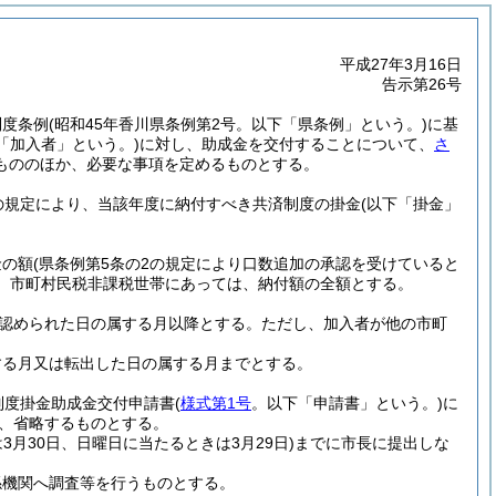
平成27年3月16日
告示第26号
制度条例
(昭和45年香川県条例第2号。以下「県条例」という。)
に基
「加入者」という。)
に対し、助成金を交付することについて、
さ
もののほか、必要な事項を定めるものとする。
の規定により、当該年度に納付すべき共済制度の掛金
(以下「掛金」
金の額
(県条例第5条の2の規定により口数追加の承認を受けていると
、市町村民税非課税世帯にあっては、納付額の全額とする。
認められた日の属する月以降とする。
ただし、加入者が他の市町
する月又は転出した日の属する月までとする。
制度掛金助成金交付申請書
(
様式第1号
。以下「申請書」という。)
に
、省略するものとする。
3月30日、日曜日に当たるときは3月29日)
までに市長に提出しな
係機関へ調査等を行うものとする。