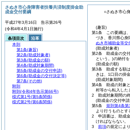
さぬき市心身障害者扶養共済制度掛金助
成金交付要綱
○さぬき市心
平成27年3月16日 告示第26号
(趣旨)
(令和4年4月1日施行)
第1条
この要綱は
づき、香川県心身
条項目次
沿革
ぬき市補助金等交
本則
(助成対象者)
第1条
(趣旨)
第2条
助成金の交
第2条
(助成対象者)
という。)
の納付を
第3条
(助成金の額)
(助成金の額)
第4条
(助成対象期間)
第3条
助成する額
第5条
(助成金の交付申請)
きは、1口目の掛
第6条
(助成金の交付決定等)
(助成対象期間)
第7条
(その他)
第4条
助成の対象
附則
村等から転入した
附則
(令和4年告示第66号)
2
助成対象期間の
様式第1号
(第5条関係)
(助成金の交付申請
様式第2号
(第6条関係)
第5条
規則第4条第
より行うものとす
2
申請書は、助成金
ければならない。
3
前項
の規定によ