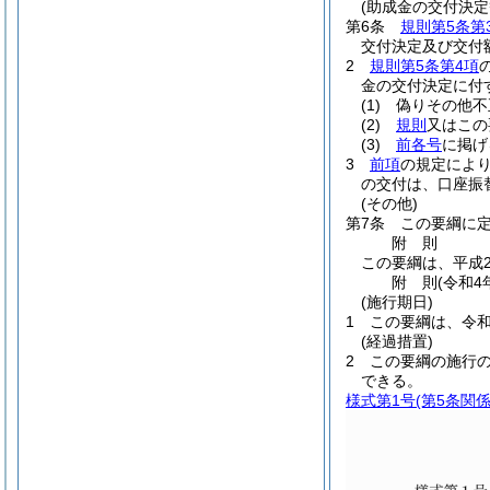
(助成金の交付決定
第6条
規則第5条第
交付決定及び交付
2
規則第5条第4項
金の交付決定に付
(1)
偽りその他不
(2)
規則
又はこの
(3)
前各号
に掲げ
3
前項
の規定によ
の交付は、口座振
(その他)
第7条
この要綱に
附
則
この要綱は、平成2
附
則
(令和4
(施行期日)
1
この要綱は、令和
(経過措置)
2
この要綱の施行
できる。
様式第1号
(第5条関係