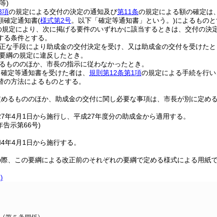
等)
3項
の規定による交付の決定の通知及び
第11条
の規定による額の確定は
額確定通知書
(
様式第2号
。以下「確定等通知書」という。)
によるものと
の規定により、次に掲げる要件のいずれかに該当するときは、交付の決
する条件とする。
正な手段により助成金の交付決定を受け、又は助成金の交付を受けたと
要綱の規定に違反したとき。
るもののほか、市長の指示に従わなかったとき。
り確定等通知書を受けた者は、
規則第12条第1項
の規定による手続を行い
替の方法によるものとする。
定めるもののほか、助成金の交付に関し必要な事項は、市長が別に定め
7年4月1日から施行し、平成27年度分の助成金から適用する。
年
告示第66号)
4年4月1日から施行する。
の際、この要綱による改正前のそれぞれの要綱で定める様式による用紙
)