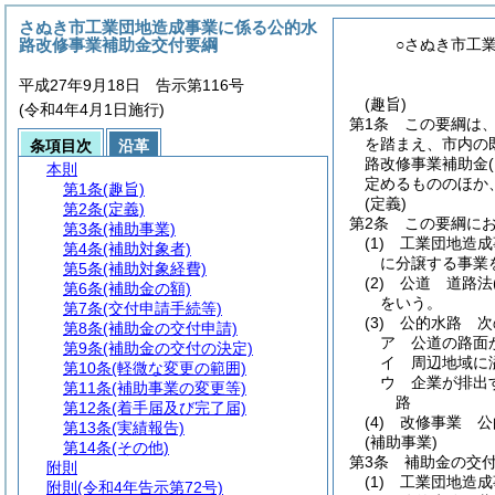
さぬき市工業団地造成事業に係る公的水
路改修事業補助金交付要綱
○さぬき市工
平成27年9月18日 告示第116号
(趣旨)
(令和4年4月1日施行)
第1条
この要綱は
を踏まえ、市内の
条項目次
沿革
路改修事業補助金
本則
定めるもののほか
第1条
(趣旨)
(定義)
第2条
(定義)
第2条
この要綱に
第3条
(補助事業)
(1)
工業団地造成
第4条
(補助対象者)
に分譲する事業
第5条
(補助対象経費)
(2)
公道 道路法
第6条
(補助金の額)
をいう。
第7条
(交付申請手続等)
(3)
公的水路 次
第8条
(補助金の交付申請)
ア
公道の路面
第9条
(補助金の交付の決定)
イ
周辺地域に
第10条
(軽微な変更の範囲)
ウ
企業が排出
第11条
(補助事業の変更等)
路
第12条
(着手届及び完了届)
(4)
改修事業 公
第13条
(実績報告)
(補助事業)
第14条
(その他)
第3条
補助金の交
附則
(1)
工業団地造成
附則
(令和4年告示第72号)