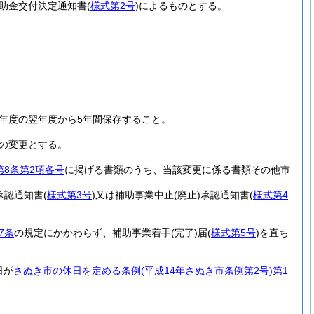
助金交付決定通知書
(
様式第2号
)
によるものとする。
。
年度の翌年度から5年間保存すること。
の変更とする。
第8条第2項各号
に掲げる書類のうち、当該変更に係る書類その他市
承認通知書
(
様式第3号
)
又は補助事業中止
(廃止)
承認通知書
(
様式第4
7条
の規定にかかわらず、補助事業着手
(完了)
届
(
様式第5号
)
を直ち
日が
さぬき市の休日を定める条例
(平成14年さぬき市条例第2号)
第1