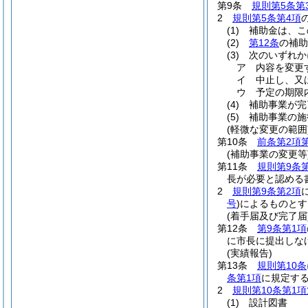
第9条
規則第5条第
2
規則第5条第4項
(1)
補助金は、こ
(2)
第12条
の補助
(3)
次のいずれか
ア
内容を変更
イ
中止し、又
ウ
予定の期限
(4)
補助事業が完
(5)
補助事業の施
(軽微な変更の範囲
第10条
前条第2項
(補助事業の変更等
第11条
規則第9条
長が必要と認める
2
規則第9条第2項
号
)
によるものとす
(着手届及び完了届
第12条
第9条第1項
に市長に提出しな
(実績報告)
第13条
規則第10条
条第1項
に規定する
2
規則第10条第1項
(1)
設計図書