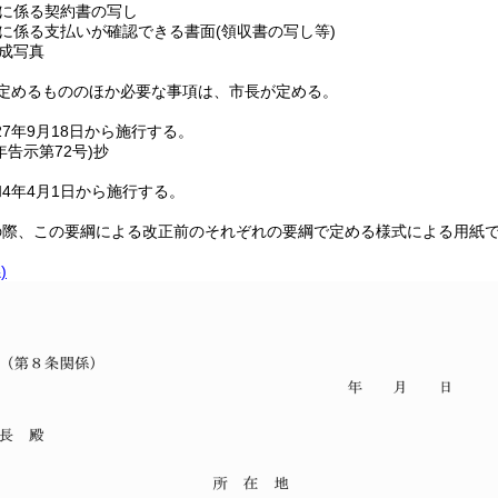
に係る契約書の写し
に係る支払いが確認できる書面
(領収書の写し等)
成写真
定めるもののほか必要な事項は、市長が定める。
7年9月18日から施行する。
年
告示第72号)
抄
4年4月1日から施行する。
の際、この要綱による改正前のそれぞれの要綱で定める様式による用紙
)