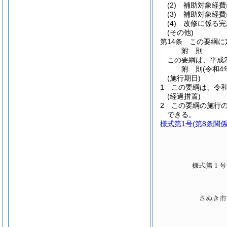
(2)
補助対象経費
(3)
補助対象経費
(4)
改修に係る完
(その他)
第14条
この要綱に
附
則
この要綱は、平成2
附
則
(令和4
(施行期日)
1
この要綱は、令和
(経過措置)
2
この要綱の施行
できる。
様式第1号
(第8条関係