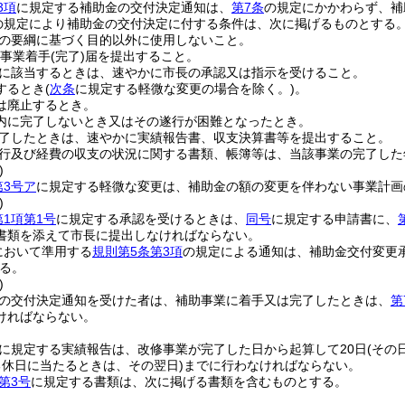
3項
に規定する補助金の交付決定通知は、
第7条
の規定にかかわらず、補
の規定により補助金の交付決定に付する条件は、次に掲げるものとする
の要綱に基づく目的以外に使用しないこと。
事業着手
(完了)
届を提出すること。
に該当するときは、速やかに市長の承認又は指示を受けること。
するとき
(
次条
に規定する軽微な変更の場合を除く。)
。
は廃止するとき。
内に完了しないとき又はその遂行が困難となったとき。
了したときは、速やかに実績報告書、収支決算書等を提出すること。
行及び経費の収支の状況に関する書類、帳簿等は、当該事業の完了した
)
第3号ア
に規定する軽微な変更は、補助金の額の変更を伴わない事業計画
)
第1項第1号
に規定する承認を受けるときは、
同号
に規定する申請書に、
書類を添えて市長に提出しなければならない。
において準用する
規則第5条第3項
の規定による通知は、補助金交付変更
る。
)
の交付決定通知を受けた者は、補助事業に着手又は完了したときは、
第
ければならない。
に規定する実績報告は、改修事業が完了した日から起算して20日
(その
休日に当たるときは、その翌日)
までに行わなければならない。
第3号
に規定する書類は、次に掲げる書類を含むものとする。