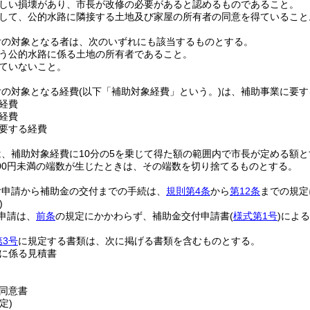
しい損壊があり、市長が改修の必要があると認めるものであること。
して、公的水路に隣接する土地及び家屋の所有者の同意を得ていること
付の対象となる者は、次のいずれにも該当するものとする。
う公的水路に係る土地の所有者であること。
ていないこと。
付の対象となる経費
(以下「補助対象経費」という。)
は、補助事業に要す
経費
経費
要する経費
、補助対象経費に10分の5を乗じて得た額の範囲内で市長が定める額と
000円未満の端数が生じたときは、その端数を切り捨てるものとする。
付申請から補助金の交付までの手続は、
規則第4条
から
第12条
までの規定
)
申請は、
前条
の規定にかかわらず、補助金交付申請書
(
様式第1号
)
による
第3号
に規定する書類は、次に掲げる書類を含むものとする。
に係る見積書
同意書
定)