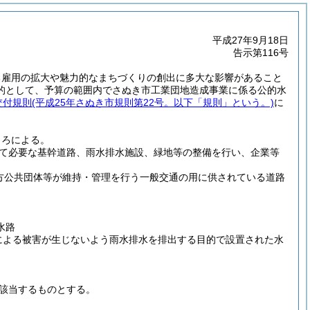
平成27年9月18日
告示第116号
る雇用の拡大や魅力的なまちづくりの創出に多大な影響があること
的として、予算の範囲内でさぬき市工業団地造成事業に係る公的水
交付規則
(平成25年さぬき市規則第22号。以下「規則」という。)
に
ころによる。
て必要な基幹道路、雨水排水施設、緑地等の整備を行い、企業等
方公共団体等が維持・管理を行う一般交通の用に供されている道路
水路
による被害が生じないよう雨水排水を排出する目的で設置された水
該当するものとする。