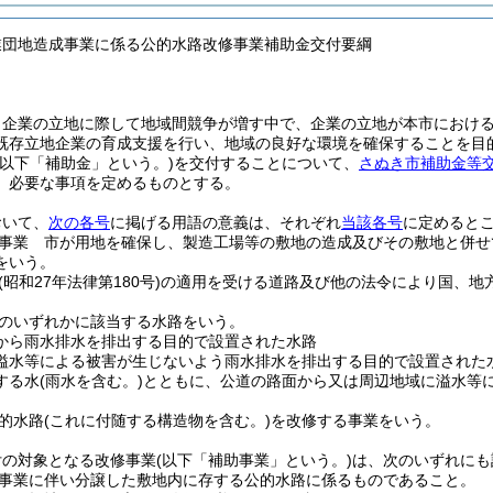
業団地造成事業に係る公的水路改修事業補助金交付要綱
、企業の立地に際して地域間競争が増す中で、企業の立地が本市におけ
既存立地企業の育成支援を行い、地域の良好な環境を確保することを目
(以下「補助金」という。)
を交付することについて、
さぬき市補助金等
、必要な事項を定めるものとする。
おいて、
次の各号
に掲げる用語の意義は、それぞれ
当該各号
に定めると
事業 市が用地を確保し、製造工場等の敷地の造成及びその敷地と併せ
をいう。
(昭和27年法律第180号)
の適用を受ける道路及び他の法令により国、地
のいずれかに該当する水路をいう。
から雨水排水を排出する目的で設置された水路
溢水等による被害が生じないよう雨水排水を排出する目的で設置された
する水
(雨水を含む。)
とともに、公道の路面から又は周辺地域に溢水等
的水路
(これに付随する構造物を含む。)
を改修する事業をいう。
付の対象となる改修事業
(以下「補助事業」という。)
は、次のいずれにも
事業に伴い分譲した敷地内に存する公的水路に係るものであること。