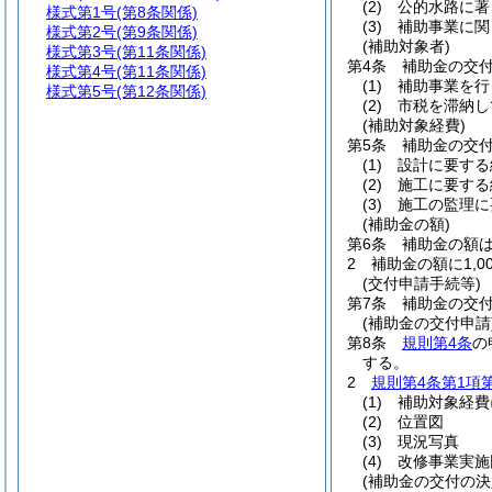
(2)
公的水路に著
様式第1号
(第8条関係)
(3)
補助事業に関
様式第2号
(第9条関係)
(補助対象者)
様式第3号
(第11条関係)
第4条
補助金の交
様式第4号
(第11条関係)
(1)
補助事業を行
様式第5号
(第12条関係)
(2)
市税を滞納し
(補助対象経費)
第5条
補助金の交
(1)
設計に要する
(2)
施工に要する
(3)
施工の監理に
(補助金の額)
第6条
補助金の額は
2
補助金の額に1,
(交付申請手続等)
第7条
補助金の交
(補助金の交付申請
第8条
規則第4条
の
する。
2
規則第4条第1項
(1)
補助対象経費
(2)
位置図
(3)
現況写真
(4)
改修事業実施
(補助金の交付の決