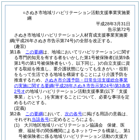
○さぬき市地域リハビリテーション活動支援事業実施要
綱
平成28年3月31日
告示第72号
さぬき市地域リハビリテーション人材育成支援事業実施要
綱(平成26年さぬき市告示第74号)の全部を改正する。
(趣旨)
第1条
この要綱
は、地域においてリハビリテーションに関す
る専門的知見を有する者をいかした第1号被保険者
(法第9条
第1号の第1号被保険者をいう。以下同じ。)
の自立支援に資
する取組を推進し、要介護状態になっても生きがい・役割
をもって生活できる地域を構築することにより介護予防を
推進するため、
さぬき市介護予防・日常生活支援総合事業
の実施に関する要綱
(平成28年さぬき市告示第24号)
第3条第
2号オ
の地域リハビリテーション活動支援事業
(以下「支援
事業」という。)
を実施することについて、必要な事項を定
めるものとする。
(定義)
第2条
この要綱
において、
次の各号
に掲げる用語の意義は、
それぞれ
当該各号
に定めるところによる。
(1)
大川地区地域リハビリテーション協議会 保健、医
療、福祉等の関係機関によるネットワークを構築し、第1
号被保険者に係る地域リハビリテーション活動の支援方