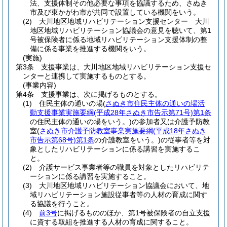
法、支援体制その他必要な事項を協議するため、さぬき
市及び東かがわ市が共同で設置している機関をいう。
(2)
大川地区地域リハビリテーション支援センター 大川
地区地域リハビリテーション協議会の意見を聴いて、第1
号被保険者に係る地域リハビリテーション支援体制の整
備に係る事業を推進する機関をいう。
(実施)
第3条
支援事業は、大川地区地域リハビリテーション支援セ
ンターと連携して実施するものとする。
(事業内容)
第4条
支援事業は、次に掲げるものとする。
(1)
住民主体の通いの場
(
さぬき市住民主体の通いの場活
動支援事業実施要綱
(平成28年さぬき市告示第71号)
第1条
の住民主体の通いの場をいう。)
の参加者又は介護予防教
室
(
さぬき市介護予防教室事業実施要綱
(平成18年さぬき
市告示第68号)
第1条
の介護教室をいう。)
の従事者等を対
象としたリハビリテーションに係る講習を実施するこ
と。
(2)
介護サービス事業者等の職員を対象としたリハビリテ
ーションに係る講習を実施すること。
(3)
大川地区地域リハビリテーション協議会において、地
域リハビリテーション施設従事者等の人材の育成に関す
る協議を行うこと。
(4)
前3号
に掲げるもののほか、第1号被保険者の自立支援
に資する取組を推進する人材の育成に関すること。