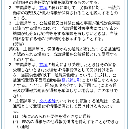
の詳細その他必要な情報を聴取するものとする。
2
主管課等は、
前項
の聴取に際して、労働者に対し、当該労
働者の秘密及び個人情報が保持されることを説明するもの
とする。
3
主管課等は、公益通報又は相談に係る事実が通報対象事実
に該当する場合において、当該通報対象事実について市の
機関が処分又は勧告等をする権限を有しないときは、当該
権限を有する他の行政機関を教示するものとする。
(受理)
第6条
主管課等は、労働者からの通報が市に対する公益通報
と認められる場合は、当該通報を公益通報として受理する
ものとする。
2
主管課等は、
前項
の規定により受理したときはその旨を、
受理しないときは受理せず情報提供として受け付ける旨
を、当該労働者
(以下「通報労働者」という。)
に対し、公
益通報受理
(不受理)
通知書
(
様式第1号
)
により通知するもの
とする。
ただし、匿名
(仮名を含む。以下同じ。)
による通
報及び通報労働者が通知を希望しない場合は、この限りで
ない。
3
主管課等は、
次の各号
のいずれかに該当する通報は、公益
通報として受理せず情報提供として受け付けるものとす
る。
(1)
法に定められた要件を満たさない通報
(2)
匿名の通報その他通報労働者を特定することができな
い通報