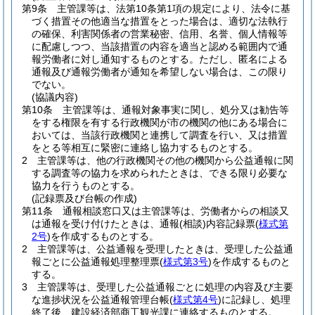
第9条
主管課等は、法第10条第1項の規定により、法令に基
づく措置その他適当な措置をとった場合は、適切な法執行
の確保、利害関係者の営業秘密、信用、名誉、個人情報等
に配慮しつつ、当該措置の内容を適当と認める範囲内で通
報労働者に対し通知するものとする。
ただし、匿名による
通報及び通報労働者が通知を希望しない場合は、この限り
でない。
(協議内容)
第10条
主管課等は、通報対象事実に関し、処分又は勧告等
をする権限を有する行政機関が市の機関の他にある場合に
おいては、当該行政機関と連携して調査を行い、又は措置
をとる等相互に緊密に連絡し協力するものとする。
2
主管課等は、他の行政機関その他の機関から公益通報に関
する調査等の協力を求められたときは、できる限り必要な
協力を行うものとする。
(記録票及び台帳の作成)
第11条
通報相談窓口又は主管課等は、労働者からの相談又
は通報を受け付けたときは、通報
(相談)
内容記録票
(
様式第
2号
)
を作成するものとする。
2
主管課等は、公益通報を受理したときは、受理した公益通
報ごとに公益通報処理整理票
(
様式第3号
)
を作成するものと
する。
3
主管課等は、受理した公益通報ごとに処理の内容及び主要
な進捗状況を公益通報管理台帳
(
様式第4号
)
に記録し、処理
終了後、建設経済部商工観光課に連絡するものとする。