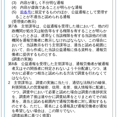
(3)
内容が著しく不分明な通報
(4)
内容が虚偽であることが明らかな通報
(5)
前各号
に規定するもののほか、公益通報として受理す
ることが不適当と認められる通報
(受理後の教示)
第7条
主管課等は、公益通報を受理した後において、他の行
政機関が処分又は勧告等をする権限を有することが明らか
になったときは、遅滞なく当該権限を有する当該他の行政
機関を通報労働者に教示しなければならない。
この場合に
おいて、当該教示を行う主管課等は、適当と認める範囲に
おいて、自ら作成した当該公益通報に係る資料を、通報労
働者に提供するものとする。
(調査の実施)
第8条
公益通報を受理した主管課等は、通報労働者が被通報
者又はその関係者に特定されないよう十分配慮しつつ、速
やかに必要かつ相当と認められる方法で調査を行わなくて
はならない。
2
主管課等は、調査の実施に当たり、適切な法執行の確保、
利害関係人の営業秘密、信用、名誉、個人情報等に配慮し
つつ、調査中において必要と認めた場合は調査の進捗状況
を、調査終了後は速やかに調査結果をとりまとめてその結
果を、適当と認める範囲内で通報労働者に対し通知するも
のとする。
ただし、匿名による通報及び通報労働者が通知
を希望しない場合は、この限りでない。
(調査結果に基づく措置)