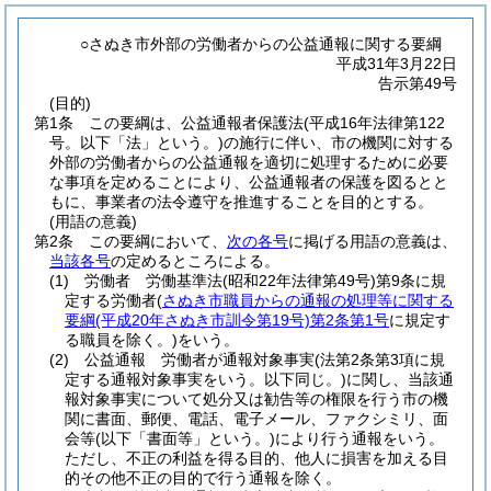
○さぬき市外部の労働者からの公益通報に関する要綱
平成31年3月22日
告示第49号
(目的)
第1条
この要綱は、公益通報者保護法
(平成16年法律第122
号。以下「法」という。)
の施行に伴い、市の機関に対する
外部の労働者からの公益通報を適切に処理するために必要
な事項を定めることにより、公益通報者の保護を図るとと
もに、事業者の法令遵守を推進することを目的とする。
(用語の意義)
第2条
この要綱において、
次の各号
に掲げる用語の意義は、
当該各号
の定めるところによる。
(1)
労働者 労働基準法
(昭和22年法律第49号)
第9条に規
定する労働者
(
さぬき市職員からの通報の処理等に関する
要綱
(平成20年さぬき市訓令第19号)
第2条第1号
に規定す
る職員を除く。)
をいう。
(2)
公益通報 労働者が通報対象事実
(法第2条第3項に規
定する通報対象事実をいう。以下同じ。)
に関し、当該通
報対象事実について処分又は勧告等の権限を行う市の機
関に書面、郵便、電話、電子メール、ファクシミリ、面
会等
(以下「書面等」という。)
により行う通報をいう。
ただし、不正の利益を得る目的、他人に損害を加える目
的その他不正の目的で行う通報を除く。