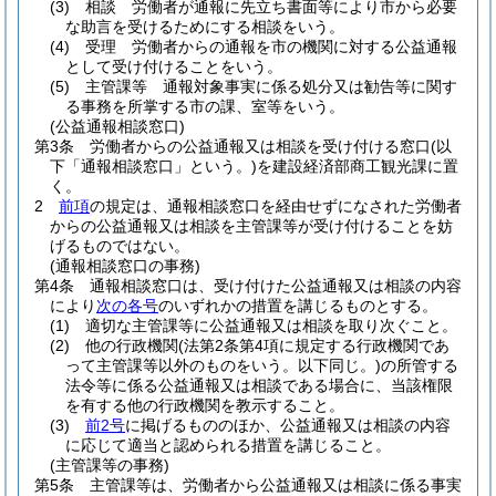
(3)
相談 労働者が通報に先立ち書面等により市から必要
な助言を受けるためにする相談をいう。
(4)
受理 労働者からの通報を市の機関に対する公益通報
として受け付けることをいう。
(5)
主管課等 通報対象事実に係る処分又は勧告等に関す
る事務を所掌する市の課、室等をいう。
(公益通報相談窓口)
第3条
労働者からの公益通報又は相談を受け付ける窓口
(以
下「通報相談窓口」という。)
を建設経済部商工観光課に置
く。
2
前項
の規定は、通報相談窓口を経由せずになされた労働者
からの公益通報又は相談を主管課等が受け付けることを妨
げるものではない。
(通報相談窓口の事務)
第4条
通報相談窓口は、受け付けた公益通報又は相談の内容
により
次の各号
のいずれかの措置を講じるものとする。
(1)
適切な主管課等に公益通報又は相談を取り次ぐこと。
(2)
他の行政機関
(法第2条第4項に規定する行政機関であ
って主管課等以外のものをいう。以下同じ。)
の所管する
法令等に係る公益通報又は相談である場合に、当該権限
を有する他の行政機関を教示すること。
(3)
前2号
に掲げるもののほか、公益通報又は相談の内容
に応じて適当と認められる措置を講じること。
(主管課等の事務)
第5条
主管課等は、労働者から公益通報又は相談に係る事実